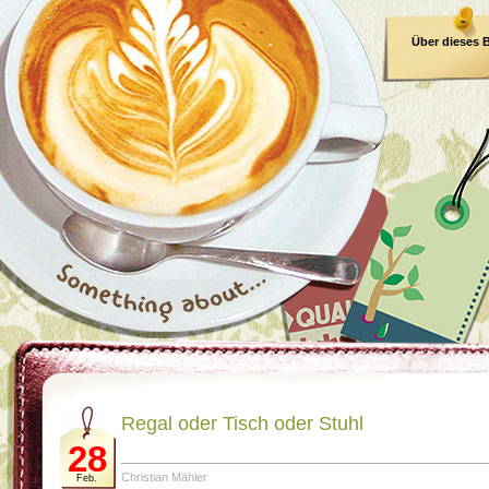
Über dieses 
E-Book
Regal oder Tisch oder Stuhl
28
Christian Mähler
Feb.