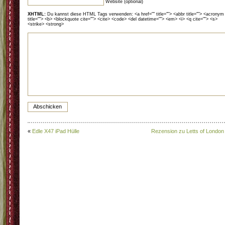
Website (optional)
XHTML:
Du kannst diese HTML Tags verwenden: <a href="" title=""> <abbr title=""> <acronym
title=""> <b> <blockquote cite=""> <cite> <code> <del datetime=""> <em> <i> <q cite=""> <s>
<strike> <strong>
«
Edle X47 iPad Hülle
Rezension zu Letts of London