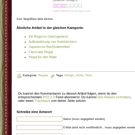
Zum Vergrößern bitte klicken
Ähnliche Artikel in der gleichen Kategorie:
Ein Regal im Gleichgewicht
Aufbewahrung von Notizbüchern
Japanische Buchhaltemöbel
Cityscape Regal
Regal für den Wald
Kategorie:
Regale
Tags:
Design
,
Stuhl
,
Tisch
Du kannst den Kommentaren zu diesem Artikel folgen, wenn du den
entsprechenden
RSS 2.0
Feed abonnierst. Du kannst
eine Antwort schreiben
,
oder einen
Trackback
von deiner Seite setzen.
Schreibe eine Antwort
Name (muss angegeben werden)
E-Mail (wird nicht veröffentlicht , muss angegeben werde