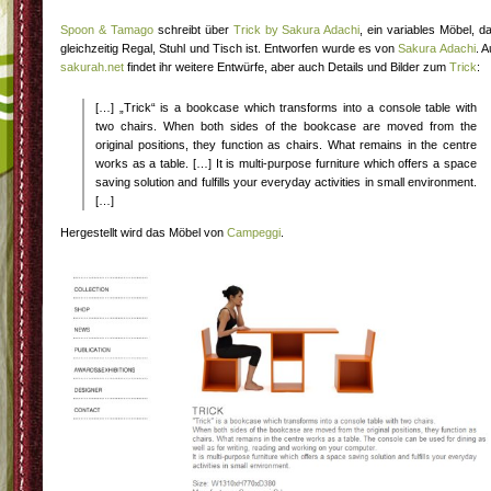
Spoon & Tamago
schreibt über
Trick by Sakura Adachi
, ein variables Möbel, d
gleichzeitig Regal, Stuhl und Tisch ist. Entworfen wurde es von
Sakura Adachi
. A
sakurah.net
findet ihr weitere Entwürfe, aber auch Details und Bilder zum
Trick
:
[…] „Trick“ is a bookcase which transforms into a console table with
two chairs. When both sides of the bookcase are moved from the
original positions, they function as chairs. What remains in the centre
works as a table. […] It is multi-purpose furniture which offers a space
saving solution and fulfills your everyday activities in small environment.
[…]
Hergestellt wird das Möbel von
Campeggi
.