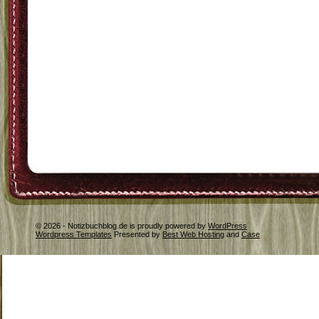
© 2026 - Notizbuchblog.de is proudly powered by
WordPress
Wordpress Templates
Presented by
Best Web Hosting
and
Case