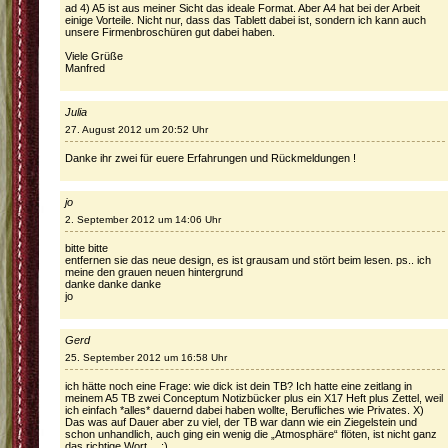
ad 4) A5 ist aus meiner Sicht das ideale Format. Aber A4 hat bei der Arbeit
einige Vorteile. Nicht nur, dass das Tablett dabei ist, sondern ich kann auch
unsere Firmenbroschüren gut dabei haben.
Viele Grüße
Manfred
Julia
27. August 2012 um 20:52 Uhr
Danke ihr zwei für euere Erfahrungen und Rückmeldungen !
jo
2. September 2012 um 14:06 Uhr
bitte bitte
entfernen sie das neue design, es ist grausam und stört beim lesen. ps.. ich
meine den grauen neuen hintergrund
danke danke danke
jo
Gerd
25. September 2012 um 16:58 Uhr
ich hätte noch eine Frage: wie dick ist dein TB? Ich hatte eine zeitlang in
meinem A5 TB zwei Conceptum Notizbücker plus ein X17 Heft plus Zettel, weil
ich einfach *alles* dauernd dabei haben wollte, Berufliches wie Privates. X)
Das was auf Dauer aber zu viel, der TB war dann wie ein Ziegelstein und
schon unhandlich, auch ging ein wenig die „Atmosphäre“ flöten, ist nicht ganz
das richtige Wort… :)