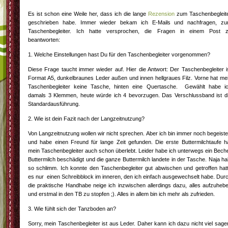
Es ist schon eine Weile her, dass ich die lange
Rezension
zum Taschenbegleit
geschrieben habe. Immer wieder bekam ich E-Mails und nachfragen, z
Taschenbegleiter. Ich hatte versprochen, die Fragen in einem Post 
beantworten:
1. Welche Einstellungen hast Du für den Taschenbegleiter vorgenommen?
Diese Frage taucht immer wieder auf. Hier die Antwort: Der Taschenbegleiter i
Format A5, dunkelbraunes Leder außen und innen hellgraues Filz. Vorne hat me
Taschenbegleiter keine Tasche, hinten eine Quertasche. Gewählt habe i
damals 3 Klemmen, heute würde ich 4 bevorzugen. Das Verschlussband ist d
Standardausführung.
2. Wie ist dein Fazit nach der Langzeitnutzung?
Von Langzeitnutzung wollen wir nicht sprechen. Aber ich bin immer noch begeiste
und habe einen Freund für lange Zeit gefunden. Die erste Buttermilchtaufe h
mein Taschenbegleiter auch schon überlebt. Leider habe ich unterwegs ein Bech
Buttermilch beschädigt und die ganze Buttermilch landete in der Tasche. Naja ha
so schlimm. Ich konnte den Taschenbegleiter gut abwischen und getroffen hat
es nur einen Schreibblock im inneren, den ich einfach ausgewechselt habe. Dur
die praktische Handhabe neige ich inzwischen allerdings dazu, alles aufzuheb
und erstmal in den TB zu stopfen ;). Alles in allem bin ich mehr als zufrieden.
3. Wie fühlt sich der Tanzboden an?
Sorry, mein Taschenbegleiter ist aus Leder. Daher kann ich dazu nicht viel sage