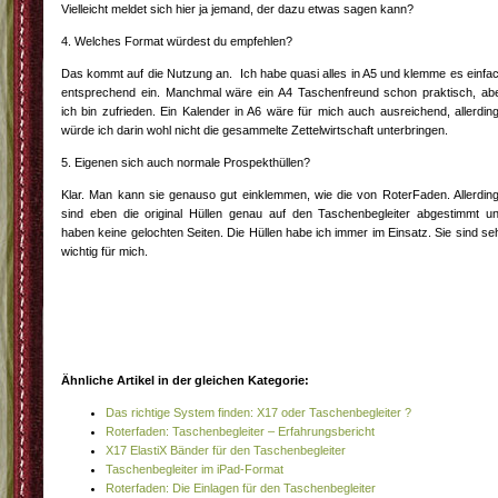
Vielleicht meldet sich hier ja jemand, der dazu etwas sagen kann?
4. Welches Format würdest du empfehlen?
Das kommt auf die Nutzung an. Ich habe quasi alles in A5 und klemme es einfa
entsprechend ein. Manchmal wäre ein A4 Taschenfreund schon praktisch, ab
ich bin zufrieden. Ein Kalender in A6 wäre für mich auch ausreichend, allerdin
würde ich darin wohl nicht die gesammelte Zettelwirtschaft unterbringen.
5. Eigenen sich auch normale Prospekthüllen?
Klar. Man kann sie genauso gut einklemmen, wie die von RoterFaden. Allerdin
sind eben die original Hüllen genau auf den Taschenbegleiter abgestimmt u
haben keine gelochten Seiten. Die Hüllen habe ich immer im Einsatz. Sie sind se
wichtig für mich.
Ähnliche Artikel in der gleichen Kategorie:
Das richtige System finden: X17 oder Taschenbegleiter ?
Roterfaden: Taschenbegleiter – Erfahrungsbericht
X17 ElastiX Bänder für den Taschenbegleiter
Taschenbegleiter im iPad-Format
Roterfaden: Die Einlagen für den Taschenbegleiter