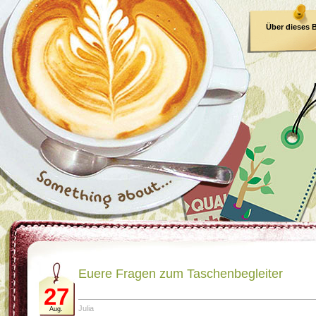
Über dieses 
E-Book
Euere Fragen zum Taschenbegleiter
27
Julia
Aug.