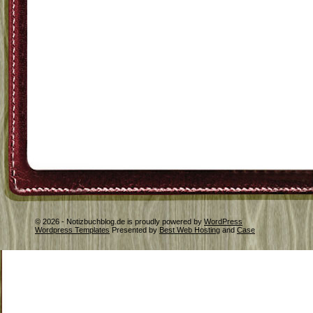
© 2026 - Notizbuchblog.de is proudly powered by
WordPress
Wordpress Templates
Presented by
Best Web Hosting
and
Case