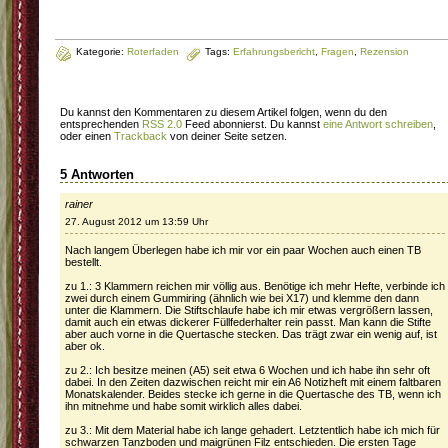
Kategorie:
Roterfaden
Tags:
Erfahrungsbericht
,
Fragen
,
Rezension
Du kannst den Kommentaren zu diesem Artikel folgen, wenn du den
entsprechenden
RSS 2.0
Feed abonnierst. Du kannst
eine Antwort schreiben
,
oder einen
Trackback
von deiner Seite setzen.
5 Antworten
rainer
27. August 2012 um 13:59 Uhr
Nach langem Überlegen habe ich mir vor ein paar Wochen auch einen TB
bestellt.
zu 1.: 3 Klammern reichen mir völlig aus. Benötige ich mehr Hefte, verbinde ich
zwei durch einem Gummiring (ähnlich wie bei X17) und klemme den dann
unter die Klammern. Die Stiftschlaufe habe ich mir etwas vergrößern lassen,
damit auch ein etwas dickerer Füllfederhalter rein passt. Man kann die Stifte
aber auch vorne in die Quertasche stecken. Das trägt zwar ein wenig auf, ist
aber ok.
zu 2.: Ich besitze meinen (A5) seit etwa 6 Wochen und ich habe ihn sehr oft
dabei. In den Zeiten dazwischen reicht mir ein A6 Notizheft mit einem faltbaren
Monatskalender. Beides stecke ich gerne in die Quertasche des TB, wenn ich
ihn mitnehme und habe somit wirklich alles dabei.
zu 3.: Mit dem Material habe ich lange gehadert. Letztentlich habe ich mich für
schwarzen Tanzboden und maigrünen Filz entschieden. Die ersten Tage