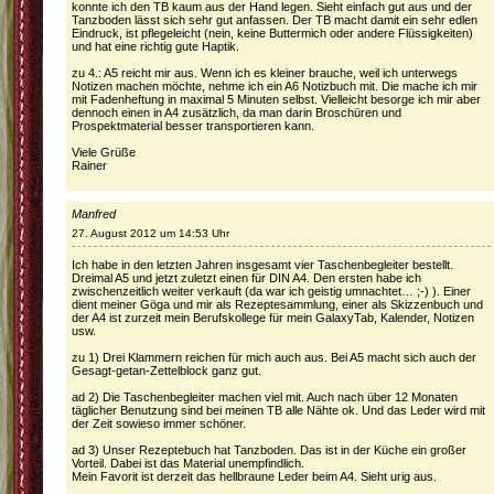
konnte ich den TB kaum aus der Hand legen. Sieht einfach gut aus und der
Tanzboden lässt sich sehr gut anfassen. Der TB macht damit ein sehr edlen
Eindruck, ist pflegeleicht (nein, keine Buttermich oder andere Flüssigkeiten)
und hat eine richtig gute Haptik.
zu 4.: A5 reicht mir aus. Wenn ich es kleiner brauche, weil ich unterwegs
Notizen machen möchte, nehme ich ein A6 Notizbuch mit. Die mache ich mir
mit Fadenheftung in maximal 5 Minuten selbst. Vielleicht besorge ich mir aber
dennoch einen in A4 zusätzlich, da man darin Broschüren und
Prospektmaterial besser transportieren kann.
Viele Grüße
Rainer
Manfred
27. August 2012 um 14:53 Uhr
Ich habe in den letzten Jahren insgesamt vier Taschenbegleiter bestellt.
Dreimal A5 und jetzt zuletzt einen für DIN A4. Den ersten habe ich
zwischenzeitlich weiter verkauft (da war ich geistig umnachtet… ;-) ). Einer
dient meiner Göga und mir als Rezeptesammlung, einer als Skizzenbuch und
der A4 ist zurzeit mein Berufskollege für mein GalaxyTab, Kalender, Notizen
usw.
zu 1) Drei Klammern reichen für mich auch aus. Bei A5 macht sich auch der
Gesagt-getan-Zettelblock ganz gut.
ad 2) Die Taschenbegleiter machen viel mit. Auch nach über 12 Monaten
täglicher Benutzung sind bei meinen TB alle Nähte ok. Und das Leder wird mit
der Zeit sowieso immer schöner.
ad 3) Unser Rezeptebuch hat Tanzboden. Das ist in der Küche ein großer
Vorteil. Dabei ist das Material unempfindlich.
Mein Favorit ist derzeit das hellbraune Leder beim A4. Sieht urig aus.