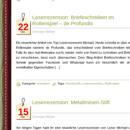
Leserrezension: Briefeschreiben im
Rollenspiel – de Profundis
22
Christian Mähler
Okt.
Ein neuerlicher Artikel von Top-Leserrezensent Michael. Heute schreibt er über e
Rollenspiel namens de Profundis, das entscheidend vom Briefeschreiben leb
Falls ihr also mal Motivation sucht, wieder mehr von Hand zu schreiben und Brie
zu verschicken, lasst euch überraschen: Dem Blog-Artikel Briefeschreiben h
Vorteile gegenüber Facebook und WhatsApp kann ich hinsichtlich der dr
vorteilhaften Eigenschaften […]
Kategorie:
schreiben
Tags:
Handschrift
,
Leserrezension
,
Rollenspiel
Leserrezension: Metallminen-Stift
15
Christian Mähler
Okt.
Vor einigen Tagen habt ihr eine neuerliche Leserrezension von Leser Michael 