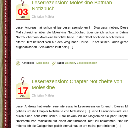
Leserrezension: Moleskine Batman
Notizbuch
03
Christian Mähler
Mai
Leser Andreas hat schon einige Leserrezensionen im Blog geschrieben. Dies
Mal schreibt er über die Moleskine Notizbücher, über die ich schon in Batm
Notizbücher von Moleskine berichtet hatte. In der Stadt bricht die Nacht herein. E
älterer Herr befindet sich auf den Weg nach Hause. Er hat seinen Laden gera
zugeschlossen. Seit Jahren läuft sein […]
Kategorie:
Moleskine
Tags:
Batman
,
Leserrezension
Leserrezension: Chapter Notizhefte von
Moleskine
17
Christian Mähler
Apr.
Leser Andreas hat wieder eine interessante Leserrezension für euch. Dieses M
geht es um die Chapter Notizhefte von Moleskine […] Liebe Leserinnen und Lese
durch einen sehr erfreulichen Zufall bekam ich die Möglichkeit ein paar Chapte
Notizhefte von Moleskine für einen ausführlichen Test zu bekommen. Natürli
möchte ich die Gelegenheit gleich einmal nutzen um meine persönlichen […]