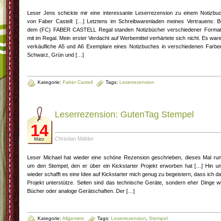
Leser Jens schickte mir eine interessante Leserrezension zu einem Notizbu
von Faber Castell: […] Letztens im Schreibwarenladen meines Vertrauens: B
dem (FC) FABER CASTELL Regal standen Notizbücher verschiedener Forma
mit im Regal. Mein erster Verdacht auf Werbemittel verhärtete sich nicht. Es war
verkäufliche A5 und A6 Exemplare eines Notizbuches in verschiedenen Farbe
Schwarz, Grün und […]
Kategorie:
Faber Castell
Tags:
Leserrezension
Leserrezension: GutenTag Stempel
14
Christian Mähler
März
Leser Michael hat wieder eine schöne Rezension geschrieben, dieses Mal ru
um den Stempel, den er über ein Kickstarter Projekt erworben hat […] Hin u
wieder schafft es eine Idee auf Kickstarter mich genug zu begeistern, dass ich d
Projekt unterstütze. Selten sind das technische Geräte, sondern eher Dinge w
Bücher oder analoge Gerätschaften. Der […]
Kategorie:
Allgemein
Tags:
Leserrezension
,
Stempel