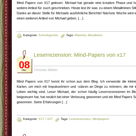
Mind Papers von X17 gelesen. Michael hat gerade eine kreative Phase und h
weitere Artikel für euch geschrieben. Heute lest ihr was zu einem Metallminen-Stif
Danke an dieser Stelle für Michaels ausführliche Berichte! Nächste Woche wird 
einen weiteren Artikel von Michael geben. […]
Kategorie:
Schreibgeräte
Tags:
Allwetter
,
Metallmine
Leserrezension: Mind-Papers von x17
08
Christian Mähler
Okt.
Mind Papers von X17 kennt ihr schon aus dem Blog. Ich verwende die klein
Karten, um mich mit Impulswörtern und -sätzen an Dinge zu erinnern, die mir 
Leben wichtig sind. Leser Michael, der schon häufig Leserrezensionen im Bl
beigsteuert hat, hat neulich bei einer Verlosung gewonnen und ein Mind Papers S
gewonnen. Seine Erfahrungen […]
Kategorie:
X17 / X47
Tags:
Leserrezension
,
Mindpapers