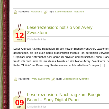
Kategorie:
Moleskine
Tags:
Leserrezension
,
Notizheft
Leserrezension: notizio von Avery
Zweckform
12
Christian Mähler
März
Leser Andreas hat eine Rezension zu den notizio Büchern von Avery Zweckfo
geschrieben, die ich euch heute präsentieren möchte: Ich persönlich verwen
Organiser und Notizbücher sehr gerne im privaten und beruflichen Leben. Dah
freute ich mich sehr als mir dieses Notizbuch der Marke Avery-Zweckform, d
Reihe “Notizio“ zur Bewertung überlassen wurde. Ich erhielt ein Exemplar […]
Kategorie:
Avery Zweckform
Tags:
Leserrezension
,
notizio
Leserrezension: Nachtrag zum Boogie
Board – Sony Digital Paper
09
Christian Mähler
Apr.