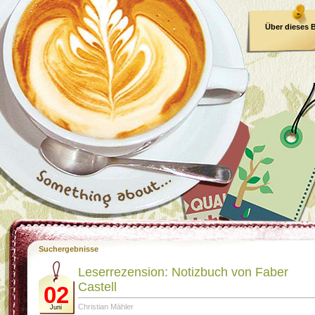
Über dieses 
E-Book
Suchergebnisse
Leserrezension: Notizbuch von Faber
Castell
02
Christian Mähler
Juni