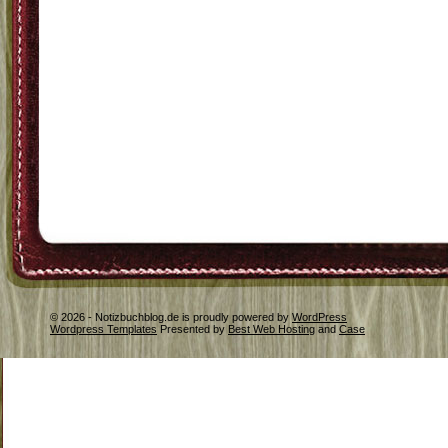
© 2026 - Notizbuchblog.de is proudly powered by
WordPress
Wordpress Templates
Presented by
Best Web Hosting
and
Case