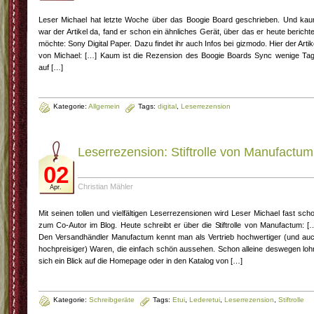
Leser Michael hat letzte Woche über das Boogie Board geschrieben. Und ka
war der Artikel da, fand er schon ein ähnliches Gerät, über das er heute bericht
möchte: Sony Digital Paper. Dazu findet ihr auch Infos bei gizmodo. Hier der Artik
von Michael: […] Kaum ist die Rezension des Boogie Boards Sync wenige Ta
auf […]
Kategorie:
Allgemein
Tags:
digital
,
Leserrezension
Leserrezension: Stiftrolle von Manufactum
02
Christian Mähler
Apr.
Mit seinen tollen und vielfältigen Leserrezensionen wird Leser Michael fast sch
zum Co-Autor im Blog. Heute schreibt er über die Stiftrolle von Manufactum: [
Den Versandhändler Manufactum kennt man als Vertrieb hochwertiger (und au
hochpreisiger) Waren, die einfach schön aussehen. Schon alleine deswegen loh
sich ein Blick auf die Homepage oder in den Katalog von […]
Kategorie:
Schreibgeräte
Tags:
Etui
,
Lederetui
,
Leserrezension
,
Stiftrolle