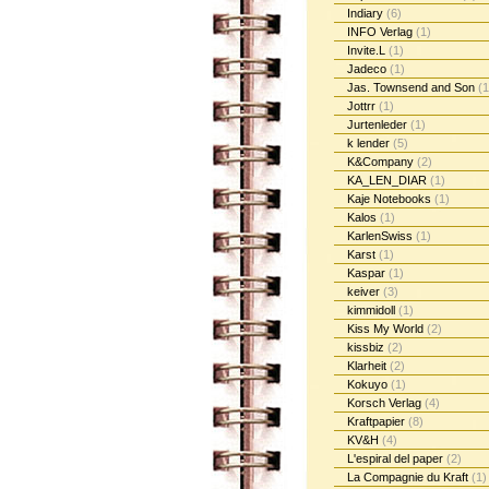
Indiary
(6)
INFO Verlag
(1)
Invite.L
(1)
Jadeco
(1)
Jas. Townsend and Son
(1
Jottrr
(1)
Jurtenleder
(1)
k lender
(5)
K&Company
(2)
KA_LEN_DIAR
(1)
Kaje Notebooks
(1)
Kalos
(1)
KarlenSwiss
(1)
Karst
(1)
Kaspar
(1)
keiver
(3)
kimmidoll
(1)
Kiss My World
(2)
kissbiz
(2)
Klarheit
(2)
Kokuyo
(1)
Korsch Verlag
(4)
Kraftpapier
(8)
KV&H
(4)
L'espiral del paper
(2)
La Compagnie du Kraft
(1)