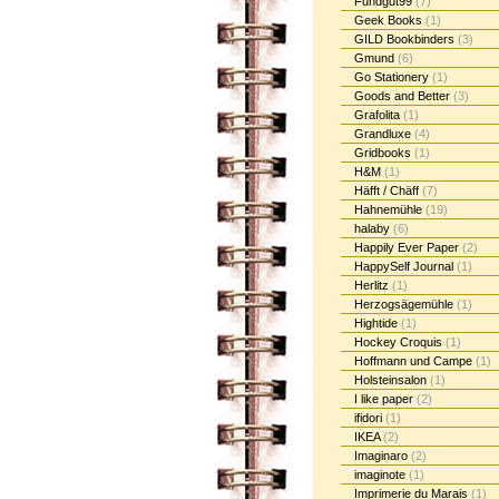
Fundgut99
(7)
Geek Books
(1)
GILD Bookbinders
(3)
Gmund
(6)
Go Stationery
(1)
Goods and Better
(3)
Grafolita
(1)
Grandluxe
(4)
Gridbooks
(1)
H&M
(1)
Häfft / Chäff
(7)
Hahnemühle
(19)
halaby
(6)
Happily Ever Paper
(2)
HappySelf Journal
(1)
Herlitz
(1)
Herzogsägemühle
(1)
Hightide
(1)
Hockey Croquis
(1)
Hoffmann und Campe
(1)
Holsteinsalon
(1)
I like paper
(2)
ifidori
(1)
IKEA
(2)
Imaginaro
(2)
imaginote
(1)
Imprimerie du Marais
(1)