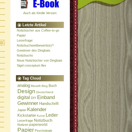
Auch als Kindle Version
Letzte Artikel
Notizbücher aus Coffee-to-go
Papier
Leserfrage:
Notizbuchwettbewerb(e)?
Gewinner des Dingbats
Notizbuchs
Neue Notizbücher von Dingbats
Sigel conceptum flex
Tag Cloud
analog
Buch
Bleistift
Blog
Design
Deutschland
Einband
digital
DIY
Gewinner
Handschrift
Kalender
Japan
Leder
Kickstarter
Kunst
Notizbuch
Leserfrage
paperworld
Notizen
Papier
Psychologie