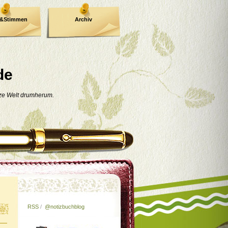
e&Stimmen
Archiv
de
nze Welt drumherum.
RSS
/
@notizbuchblog