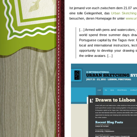
Ist jemand von euch zwischem dem 21.07 un
eine tolle Gelegenheit, das
Urban Sketchin
besuchen, deren Homepage ihr unter
www.ur
[…] Armed with pens and watercolors,
world spend three summer days drawi
Portuguese capital by the Tagus river.
local and international instructors, le
opportunity to develop your drawing 
the online avatars. […]