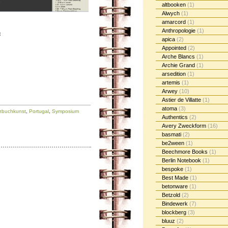
altbooken
(1)
Alwych
(1)
amarcord
(1)
Anthropologie
(1)
:
apica
(2)
Appointed
(2)
Arche Blancs
(1)
Archie Grand
(1)
arsedition
(1)
artemis
(1)
Arwey
(10)
Astier de Villatte
(1)
atoma
(3)
izbuchkunst
,
Portugal
,
Symposium
Authentics
(2)
Avery Zweckform
(16)
basmati
(2)
be2ween
(1)
Beechmore Books
(1)
Berlin Notebook
(1)
bespoke
(1)
Best Made
(1)
betonware
(1)
Betzold
(2)
Bindewerk
(7)
blockberg
(3)
bluuz
(2)