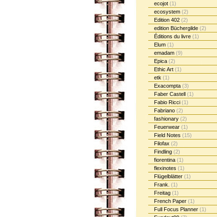
ecojot
(1)
ecosystem
(2)
Edition 402
(2)
edition Büchergilde
(2)
Éditions du livre
(1)
Elum
(1)
emadam
(9)
Epica
(2)
Ethic Art
(1)
etk
(1)
Exacompta
(3)
Faber Castell
(1)
Fabio Ricci
(1)
Fabriano
(2)
fashionary
(2)
Feuerwear
(1)
Field Notes
(15)
Filofax
(2)
Findling
(2)
fiorentina
(1)
flexinotes
(1)
Flügelblätter
(1)
Frank.
(1)
Freitag
(1)
French Paper
(1)
Full Focus Planner
(1)