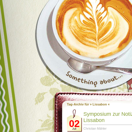
Tag-Archiv für » Lissabon «
Symposium zur Noti
Lissabon
02
Christian Mähler
Juli