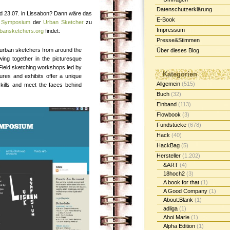
Datenschutzerklärung
d 23.07. in Lissabon? Dann wäre das
E-Book
g Symposium
der
Urban Sketcher
zu
Impressum
bansketchers.org
findet:
Presse&Stimmen
 urban sketchers from around the
Über dieses Blog
ng together in the picturesque
 Field sketching workshops led by
Kategorien
ctures and exhibits offer a unique
Allgemein
(515)
skills and meet the faces behind
Buch
(32)
Einband
(113)
Flowbook
(3)
Fundstücke
(678)
Hack
(40)
HackBag
(5)
Hersteller
(1.202)
&ART
(4)
18hoch2
(3)
A book for that
(1)
A Good Company
(1)
About:Blank
(1)
adliga
(1)
Ahoi Marie
(1)
Alpha Edition
(1)