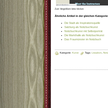
Zum Vergrößern bitte klicken
Ähnliche Artikel in der gleichen Kategorie
Die Stadt als Inspirationsquelle
Salzburg als Notizbuchkunst
Notizbuchkunst mit Selbstporträt
Die Markthalle als Notizbuchkunst
Das Fraumünster im Notizbuch
Kategorie:
Kunst
Tags:
Lissabon
,
Not