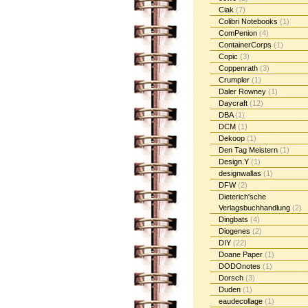
Ciak
(7)
Colibri Notebooks
(1)
ComPenion
(4)
ContainerCorps
(1)
Copic
(3)
Coppenrath
(3)
Crumpler
(1)
Daler Rowney
(1)
Daycraft
(12)
DBA
(1)
DCM
(1)
Dekoop
(1)
Den Tag Meistern
(1)
Design.Y
(1)
designwallas
(1)
DFW
(2)
Dieterich'sche
Verlagsbuchhandlung
(2)
Dingbats
(4)
Diogenes
(2)
DIY
(22)
Doane Paper
(1)
DODOnotes
(1)
Dorsch
(3)
Duden
(1)
eaudecollage
(1)