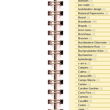
BomoArt
(1)
bon matin
(1)
bookbinders design
(1)
Botanical Paperworks
(2)
Bound
(1)
Brandbook
(48)
Brepols
(1)
brevi manu
(2)
Brockhaus
(1)
Brunnen
(2)
Buchbinderei Obermeier
(2
Buchbinderei Rost
(12)
Buchproduktion Kühn
(1)
Buchwerker
(1)
byleedesign
(1)
c-art-a
(2)
Calepino
(2)
Calima
(2)
Calmeo365
(1)
Campo Marzio
(1)
Canteo
(1)
Caroline Gardner
(1)
Carta Pura
(1)
Cartesio
(3)
Cavallini
(1)
Cedon
(1)
cewe
(2)