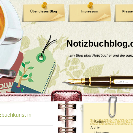
Über dieses Blog
Impressum
Press
E-Book
Datenschutzerklärung
Notizbuchblog.
Ein Blog über Notizbücher und die ga
zbuchkunst in
Seiten
Archiv
Umfragen