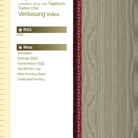
Tagebuch
schreiben
Shop
Stift
Twitter
USA
Verlosung
Video
RSS
RSS
Meta
Anmelden
Einträge
RSS
Kommentare
RSS
WordPress.org
Web Hosting Refer
Dedicated hosting