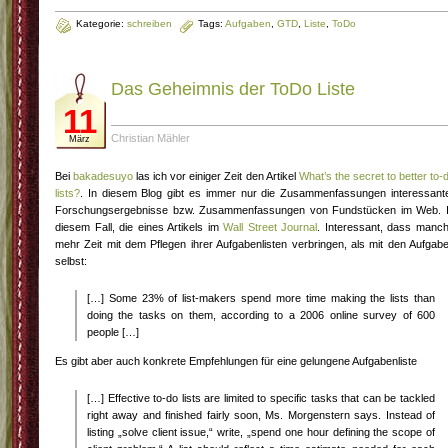
Kategorie:
schreiben
Tags:
Aufgaben
,
GTD
,
Liste
,
ToDo
Das Geheimnis der ToDo Liste
11
Christian Mähler
März
Bei
bakadesuyo
las ich vor einiger Zeit den Artikel
What’s the secret to better to-
lists?
. In diesem Blog gibt es immer nur die Zusammenfassungen interessant
Forschungsergebnisse bzw. Zusammenfassungen von Fundstücken im Web. 
diesem Fall, die eines Artikels im
Wall Street Journal
. Interessant, dass manc
mehr Zeit mit dem Pflegen ihrer Aufgabenlisten verbringen, als mit den Aufgab
selbst:
[…] Some 23% of list-makers spend more time making the lists than
doing the tasks on them, according to a 2006 online survey of 600
people […]
Es gibt aber auch konkrete Empfehlungen für eine gelungene Aufgabenliste
[…] Effective to-do lists are limited to specific tasks that can be tackled
right away and finished fairly soon, Ms. Morgenstern says. Instead of
listing „solve client issue,“ write, „spend one hour defining the scope of