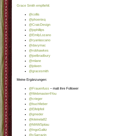
Grace Smith empfiehlt:
@collis
@phoenixq
@CraicDesign
@jophillips
@EmilyLozano
@ryanlascano
@davymac
@robhawkes
@joelbradbury
@mlane
@jolwen
@gracesmith
Meine Ergänzungen:
@Frauenfuss
– malt ihre Follower
@Webmaster4You
@crieger
@buchfieber
@Eifelpfeil
@gmeder
@kleinela82
@MAWSpitau
@IngoGalitz
@cSarrazin