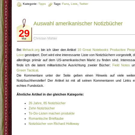
Kategorie:
Tipps
Tags:
Fans
,
Liste
,
Twitter
Auswahl amerikanischer Notizbücher
29
Christian Mähler
Mai
Bei
lifehack.org
bin ich über den Artikel
10 Great Notebooks Productive Peop
Love
gestolpert. Dort wird eine interessante Liste von Notizbüchern vorgestellt, d
allerdings primär auf dem US-amerikanischen Markt zu finden sind. Interessa
finde ich die latent militaristische Ausrichtung zweier Bücher:
Field Notes
un
Green Tactical
.
Die Kommentare unter der Seite geben einen Hinweis auf viele weite
Notizbuchhersteller! Der Artikel ist mit all seinen Kommentaren und Links e
echtes Fundstück.
Ähnliche Artikel in der gleichen Kategorie:
26 Jahre, 85 Notizbücher
Zehn Notizbücher
To-Do-Listen machen produktiv
Romantische Brieftaube
Notizbücher von Richard Holloway