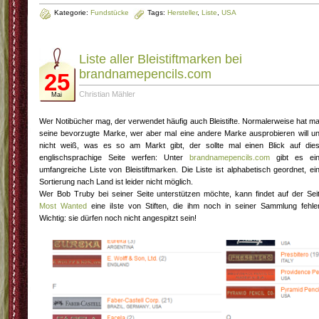
Kategorie:
Fundstücke
Tags:
Hersteller
,
Liste
,
USA
Liste aller Bleistiftmarken bei
brandnamepencils.com
25
Christian Mähler
Mai
Wer Notibücher mag, der verwendet häufig auch Bleistifte. Normalerweise hat m
seine bevorzugte Marke, wer aber mal eine andere Marke ausprobieren will u
nicht weiß, was es so am Markt gibt, der sollte mal einen Blick auf die
englischsprachige Seite werfen: Unter
brandnamepencils.com
gibt es ei
umfangreiche Liste von Bleistiftmarken. Die Liste ist alphabetisch geordnet, ei
Sortierung nach Land ist leider nicht möglich.
Wer Bob Truby bei seiner Seite unterstützen möchte, kann findet auf der Sei
Most Wanted
eine iIste von Stiften, die ihm noch in seiner Sammlung fehle
Wichtig: sie dürfen noch nicht angespitzt sein!