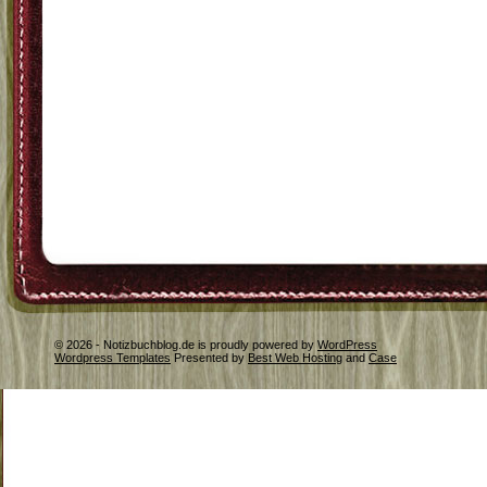
© 2026 - Notizbuchblog.de is proudly powered by
WordPress
Wordpress Templates
Presented by
Best Web Hosting
and
Case