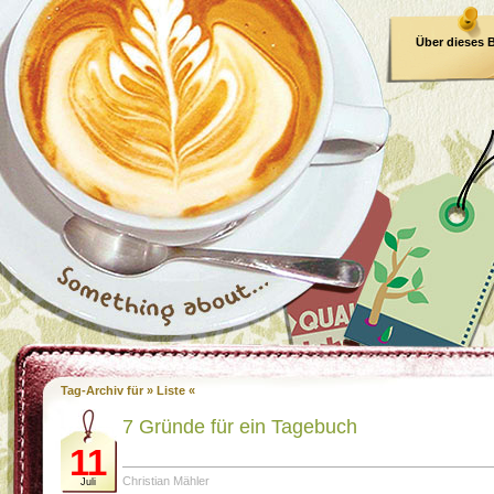
Über dieses 
E-Book
Tag-Archiv für » Liste «
7 Gründe für ein Tagebuch
11
Christian Mähler
Juli