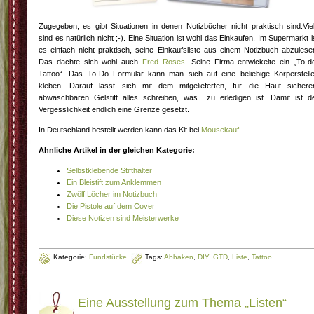
Zugegeben, es gibt Situationen in denen Notizbücher nicht praktisch sind.Vie
sind es natürlich nicht ;-). Eine Situation ist wohl das Einkaufen. Im Supermarkt i
es einfach nicht praktisch, seine Einkaufsliste aus einem Notizbuch abzulese
Das dachte sich wohl auch
Fred Roses
. Seine Firma entwickelte ein „To-d
Tattoo“. Das To-Do Formular kann man sich auf eine beliebige Körperstell
kleben. Darauf lässt sich mit dem mitgelieferten, für die Haut sichere
abwaschbaren Gelstift alles schreiben, was zu erledigen ist. Damit ist d
Vergesslichkeit endlich eine Grenze gesetzt.
In Deutschland bestellt werden kann das Kit bei
Mousekauf.
Ähnliche Artikel in der gleichen Kategorie:
Selbstklebende Stifthalter
Ein Bleistift zum Anklemmen
Zwölf Löcher im Notizbuch
Die Pistole auf dem Cover
Diese Notizen sind Meisterwerke
Kategorie:
Fundstücke
Tags:
Abhaken
,
DIY
,
GTD
,
Liste
,
Tattoo
Eine Ausstellung zum Thema „Listen“