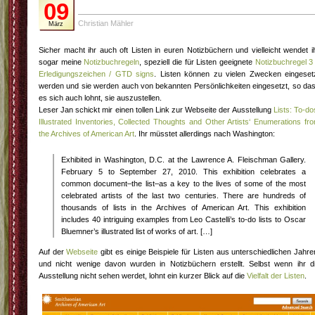
09
Christian Mähler
März
Sicher macht ihr auch oft Listen in euren Notizbüchern und vielleicht wendet i
sogar meine
Notizbuchregeln
, speziell die für Listen geeignete
Notizbuchregel 3
Erledigungszeichen / GTD signs
. Listen können zu vielen Zwecken eingeset
werden und sie werden auch von bekannten Persönlichkeiten eingesetzt, so da
es sich auch lohnt, sie auszustellen.
Leser Jan schickt mir einen tollen Link zur Webseite der Ausstellung
Lists: To-do
Illustrated Inventories, Collected Thoughts and Other Artists‘ Enumerations fr
the Archives of American Art
. Ihr müsstet allerdings nach Washington:
Exhibited in Washington, D.C. at the Lawrence A. Fleischman Gallery.
February 5 to September 27, 2010. This exhibition celebrates a
common document–the list–as a key to the lives of some of the most
celebrated artists of the last two centuries. There are hundreds of
thousands of lists in the Archives of American Art. This exhibition
includes 40 intriguing examples from Leo Castelli’s to-do lists to Oscar
Bluemner’s illustrated list of works of art. […]
Auf der
Webseite
gibt es einige Beispiele für Listen aus unterschiedlichen Jahre
und nicht wenige davon wurden in Notizbüchern erstellt. Selbst wenn ihr d
Ausstellung nicht sehen werdet, lohnt ein kurzer Blick auf die
Vielfalt der Listen
.