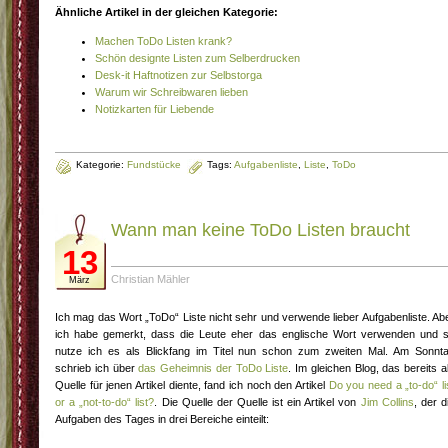
Ähnliche Artikel in der gleichen Kategorie:
Machen ToDo Listen krank?
Schön designte Listen zum Selberdrucken
Desk-it Haftnotizen zur Selbstorga
Warum wir Schreibwaren lieben
Notizkarten für Liebende
Kategorie:
Fundstücke
Tags:
Aufgabenliste
,
Liste
,
ToDo
Wann man keine ToDo Listen braucht
13
Christian Mähler
März
Ich mag das Wort „ToDo“ Liste nicht sehr und verwende lieber Aufgabenliste. Ab
ich habe gemerkt, dass die Leute eher das englische Wort verwenden und 
nutze ich es als Blickfang im Titel nun schon zum zweiten Mal. Am Sonnt
schrieb ich über
das Geheimnis der ToDo Liste
. Im gleichen Blog, das bereits a
Quelle für jenen Artikel diente, fand ich noch den Artikel
Do you need a „to-do“ li
or a „not-to-do“ list?
. Die Quelle der Quelle ist ein Artikel von
Jim Collins
, der d
Aufgaben des Tages in drei Bereiche einteilt: