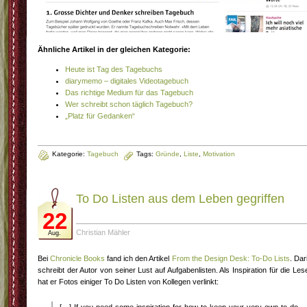
Ähnliche Artikel in der gleichen Kategorie:
Heute ist Tag des Tagebuchs
diarymemo – digitales Videotagebuch
Das richtige Medium für das Tagebuch
Wer schreibt schon täglich Tagebuch?
„Platz für Gedanken“
Kategorie:
Tagebuch
Tags:
Gründe
,
Liste
,
Motivation
To Do Listen aus dem Leben gegriffen
22
Christian Mähler
Aug.
Bei
Chronicle Books
fand ich den Artikel
From the Design Desk: To-Do Lists
. Dar
schreibt der Autor von seiner Lust auf Aufgabenlisten. Als Inspiration für die Les
hat er Fotos einiger To Do Listen von Kollegen verlinkt: