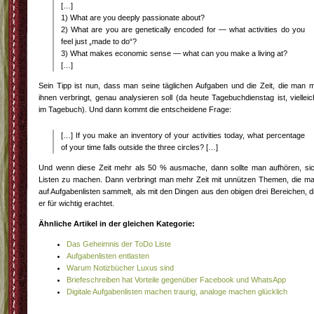
[…]
1) What are you deeply passionate about?
2) What are you are genetically encoded for — what activities do you
feel just „made to do“?
3) What makes economic sense — what can you make a living at?
[…]
Sein Tipp ist nun, dass man seine täglichen Aufgaben und die Zeit, die man m
ihnen verbringt, genau analysieren soll (da heute Tagebuchdienstag ist, vielleic
im Tagebuch). Und dann kommt die entscheidene Frage:
[…] If you make an inventory of your activities today, what percentage
of your time falls outside the three circles? […]
Und wenn diese Zeit mehr als 50 % ausmache, dann sollte man aufhören, si
Listen zu machen. Dann verbringt man mehr Zeit mit unnützen Themen, die m
auf Aufgabenlisten sammelt, als mit den Dingen aus den obigen drei Bereichen, d
er für wichtig erachtet.
Ähnliche Artikel in der gleichen Kategorie:
Das Geheimnis der ToDo Liste
Aufgabenlisten entlasten
Warum Notizbücher Luxus sind
Briefeschreiben hat Vorteile gegenüber Facebook und WhatsApp
Digitale Aufgabenlisten machen traurig, analoge machen glücklich