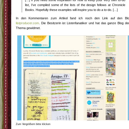
[…] If you need some inspiration for how to keep your very own to-do
list, I’ve compiled some of the lists of the design fellows at Chronicle
Books. Hopefully these examples will inspire you to do a to-do. […]
In den Kommentaren zum Artikel fand ich noch den Link auf den Bl
listproducer.com
. Die Besitzerin ist Listenfanatiker und hat das ganze Blog d
Thema gewidmet.
Zum Vergrößern bitte klicken