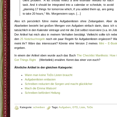
client problem.“ A list should reflect a time estimate needed for each
task. And it should be integrated into a calendar or schedule, to avoid
„planning 17 things for tomorrow which, if you added them up, are going
to take 20 hours,“ Ms. Morgenstern says. […]
Also ich persönlich führe meine Aufgabenlisten ohne Zeitangaben. Aber d
Abarbeiten besteht bei großen Mengen von Aufgaben einfach darin, dass ich s
tatsächlich in den Kalender eintrage und mir die Zeit selbst reserviere (v.a. im Job
Der Artikel hat mich also in meinem Verhalten bestätigt. Vielleicht sollte ich neb
den
25 Notizbuchregeln
noch ein paar Regeln für Aufgabenlisten ergänzen? W
meint ihr? Wäre das interessant? Könnte eine Version 2 meines
Mini – E-Boo
ergeben.
In einem der Artikel oben wurde auch das Buch
The Checklist Manifesto: How 
Get Things Right
(Werbelink) erwähnt. Kennt das einer von euch?
Ähnliche Artikel in der gleichen Kategorie:
Wann man keine ToDo Listen braucht
Aufgabenlisten entlasten
Schreiben reduziert die Sorgen und macht glücklicher
Mach die Emma Watson!
Schreiben befördert Heilung
Kategorie:
schreiben
Tags:
Aufgaben
,
GTD
,
Liste
,
ToDo