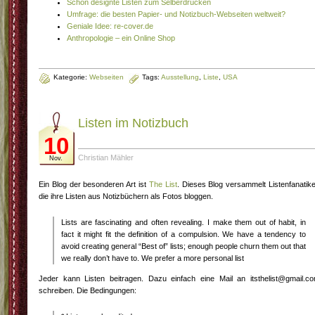
Schön designte Listen zum Selberdrucken
Umfrage: die besten Papier- und Notizbuch-Webseiten weltweit?
Geniale Idee: re-cover.de
Anthropologie – ein Online Shop
Kategorie:
Webseiten
Tags:
Ausstellung
,
Liste
,
USA
Listen im Notizbuch
10
Christian Mähler
Nov.
Ein Blog der besonderen Art ist
The List
. Dieses Blog versammelt Listenfanatike
die ihre Listen aus Notizbüchern als Fotos bloggen.
Lists are fascinating and often revealing. I make them out of habit, in
fact it might fit the definition of a compulsion. We have a tendency to
avoid creating general “Best of” lists; enough people churn them out that
we really don’t have to. We prefer a more personal list
Jeder kann Listen beitragen. Dazu einfach eine Mail an itsthelist@gmail.c
schreiben. Die Bedingungen: