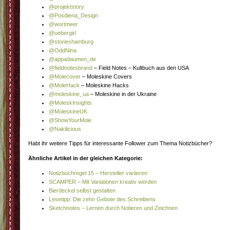
@projektstory
@Posdiena_Design
@wortmeer
@uebergirl
@storieshamburg
@OddNina
@appadaumen_de
@fieldnotesbrand
– Field Notes – Kultbuch aus den USA
@Molecover
– Moleskine Covers
@MoleHack
– Moleskine Hacks
@moleskine_ua
– Moleskine in der Ukraine
@MoleskInsights
@MoleskineUK
@ShowYourMole
@Nakilicious
Habt ihr weitere Tipps für interessante Follower zum Thema Notizbücher?
Ähnliche Artikel in der gleichen Kategorie:
Notizbuchregel 15 – Hersteller variieren
SCAMPER – Mit Variationen kreativ werden
Bierdeckel selbst gestalten
Lesetipp: Die zehn Gebote des Schreibens
Sketchnotes – Lernen durch Notieren und Zeichnen