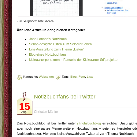
Zum Vergrößern bitte klicken
Ähnliche Artikel in der gleichen Kategorie:
John Lennon’s Notizbuch
Schön designte Listen zum Selberdrucken
Eine Ausstellung zum Thema „Listen“
Blog eines Notizbuchfans
kickstarterpens.com – Fanseite der Kickstarter Stiftprojekte
Kategorie:
Webseiten
Tags:
Blog
,
Foto
,
Liste
Notizbuchfans bei Twitter
15
Christian Mähler
Aug.
Das Notizbuchblog ist bei Twitter unter
@notizbuchblog
erreichbar. Dazu gibt 
aber noch eine ganze Menge weiterer Notizbuchfans – seien es Hersteller od
Notizbuchnutzer. Hier eine kleine Auswahl von Twitterati zum Thema Notizbuch: