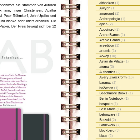
altbooken
(1)
Sprichwort. Sie stammen von Autoren
Alwych
(1)
kmann, Inger Christensen, Agatha
amarcord
(1)
ki, Peter Rühmkorf, John Updike und
Anthropologie
(1)
d blanko oder liniert erhältlich. Die
apica
(2)
apier. Der Preis bewegt sich bei 12
Appointed
(2)
Arche Blancs
(1)
Archie Grand
(1)
arsedition
(1)
artemis
(1)
Arwey
(10)
Astier de Villatte
(1)
atoma
(3)
Authentics
(2)
Avery Zweckform
(16)
basmati
(2)
be2ween
(1)
Beechmore Books
(1)
Berlin Notebook
(1)
bespoke
(1)
Best Made
(1)
betonware
(1)
Betzold
(2)
Bindewerk
(7)
blockberg
(3)
bluuz
(2)