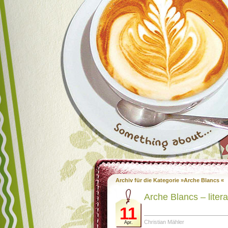
Archiv für die Kategorie »Arche Blancs «
Arche Blancs – liter
11
Christian Mähler
Apr.