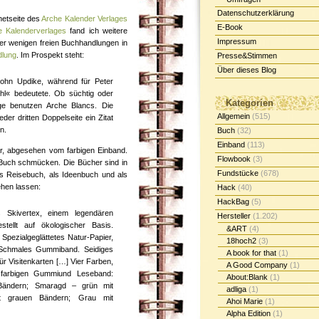
Datenschutzerklärung
netseite des
Arche Kalender Verlages
E-Book
e Kalenderverlages
fand ich weitere
Impressum
der wenigen freien Buchhandlungen in
dlung
. Im Prospekt steht:
Presse&Stimmen
Über dieses Blog
John Updike, während für Peter
hl« bedeutete. Ob süchtig oder
Kategorien
ige benutzen Arche Blancs. Die
Allgemein
(515)
der dritten Doppelseite ein Zitat
n.
Buch
(32)
Einband
(113)
r, abgesehen vom farbigen Einband.
Flowbook
(3)
s Buch schmücken. Die Bücher sind in
Fundstücke
(678)
als Reisebuch, als Ideenbuch und als
hen lassen:
Hack
(40)
HackBag
(5)
 Skivertex, einem legendären
Hersteller
(1.202)
tellt auf ökologischer Basis.
&ART
(4)
 Spezialgeglättetes Natur-Papier,
18hoch2
(3)
] Schmales Gummiband. Seidiges
A book for that
(1)
r Visitenkarten […] Vier Farben,
A Good Company
(1)
rsfarbigen Gummiund Leseband:
About:Blank
(1)
 Bändern; Smaragd – grün mit
adliga
(1)
it grauen Bändern; Grau mit
Ahoi Marie
(1)
Alpha Edition
(1)