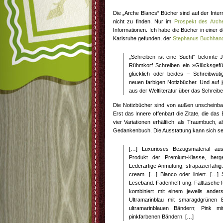
Die „Arche Blancs“ Bücher sind auf der Inter
nicht zu finden. Nur im
Prospekt des Arch
Informationen. Ich habe die Bücher in einer 
Karlsruhe gefunden, der
Stephanus Buchhan
„Schreiben ist eine Sucht“ beknnte 
Rühmkorf Schreiben ein »Glücksgefü
glücklich oder beides – Schreibwüt
neuen farbigen Notizbücher. Und auf je
aus der Weltliteratur über das Schreibe
Die Notizbücher sind von außen unscheinba
Erst das Innere offenbart die Zitate, die da
vier Variationen erhältlich: als Traumbuch, 
Gedankenbuch. Die Ausstattung kann sich se
[…] Luxuriöses Bezugsmaterial aus
Produkt der Premium-Klasse, herges
Lederartige Anmutung, strapazierfähig.
cream. […] Blanco oder liniert. […
Leseband. Fadenheft ung. Falttasche fü
kombiniert mit einem jeweils ande
Ultramarinblau mit smaragdgrünen
ultramarinblauen Bändern; Pink m
pinkfarbenen Bändern. […]