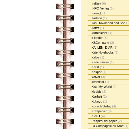
Indiary
(6)
INFO Verlag
(1)
Invite.L
(1)
Jadeco
(1)
Jas. Townsend and Son
(1
Jottrr
(1)
Jurtenleder
(1)
k lender
(5)
K&Company
(2)
KA_LEN_DIAR
(1)
Kaje Notebooks
(1)
Kalos
(1)
KarlenSwiss
(1)
Karst
(1)
Kaspar
(1)
keiver
(3)
kimmidoll
(1)
Kiss My World
(2)
kissbiz
(2)
Klarheit
(2)
Kokuyo
(1)
Korsch Verlag
(4)
Kraftpapier
(8)
KV&H
(4)
L'espiral del paper
(2)
La Compagnie du Kraft
(1)