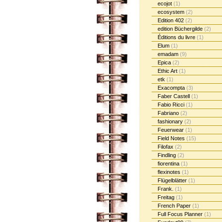
ecojot
(1)
ecosystem
(2)
Edition 402
(2)
edition Büchergilde
(2)
Éditions du livre
(1)
Elum
(1)
emadam
(9)
Epica
(2)
Ethic Art
(1)
etk
(1)
Exacompta
(3)
Faber Castell
(1)
Fabio Ricci
(1)
Fabriano
(2)
fashionary
(2)
Feuerwear
(1)
Field Notes
(15)
Filofax
(2)
Findling
(2)
fiorentina
(1)
flexinotes
(1)
Flügelblätter
(1)
Frank.
(1)
Freitag
(1)
French Paper
(1)
Full Focus Planner
(1)