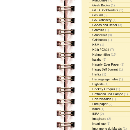
Fundgut99
(7)
Geek Books
(1)
GILD Bookbinders
(3)
Gmund
(6)
Go Stationery
(1)
Goods and Better
(3)
Grafolita
(1)
Grandluxe
(4)
Gridbooks
(1)
H&M
(1)
Häfft / Chäff
(7)
Hahnemühle
(19)
halaby
(6)
Happily Ever Paper
(2)
HappySelf Journal
(1)
Herlitz
(1)
Herzogsägemühle
(1)
Hightide
(1)
Hockey Croquis
(1)
Hoffmann und Campe
(1)
Holsteinsalon
(1)
I like paper
(2)
ifidori
(1)
IKEA
(2)
Imaginaro
(2)
imaginote
(1)
Imprimerie du Marais
(1)