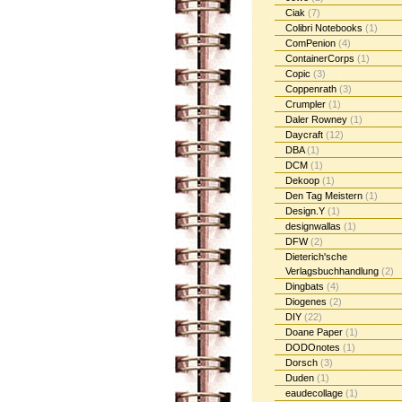
Ciak
(7)
Colibri Notebooks
(1)
ComPenion
(4)
ContainerCorps
(1)
Copic
(3)
Coppenrath
(3)
Crumpler
(1)
Daler Rowney
(1)
Daycraft
(12)
DBA
(1)
DCM
(1)
Dekoop
(1)
Den Tag Meistern
(1)
Design.Y
(1)
designwallas
(1)
DFW
(2)
Dieterich'sche
Verlagsbuchhandlung
(2)
Dingbats
(4)
Diogenes
(2)
DIY
(22)
Doane Paper
(1)
DODOnotes
(1)
Dorsch
(3)
Duden
(1)
eaudecollage
(1)