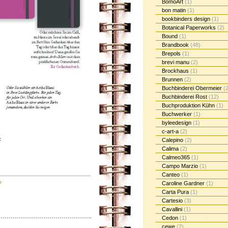
BomoArt
(1)
bon matin
(1)
bookbinders design
(1)
Botanical Paperworks
(2)
Bound
(1)
Brandbook
(48)
Brepols
(1)
brevi manu
(2)
Brockhaus
(1)
Brunnen
(2)
Buchbinderei Obermeier
(2
Buchbinderei Rost
(12)
Buchproduktion Kühn
(1)
Buchwerker
(1)
byleedesign
(1)
c-art-a
(2)
:
Calepino
(2)
Calima
(2)
Calmeo365
(1)
Campo Marzio
(1)
Canteo
(1)
r
Caroline Gardner
(1)
Carta Pura
(1)
Cartesio
(3)
Cavallini
(1)
Cedon
(1)
cewe
(2)