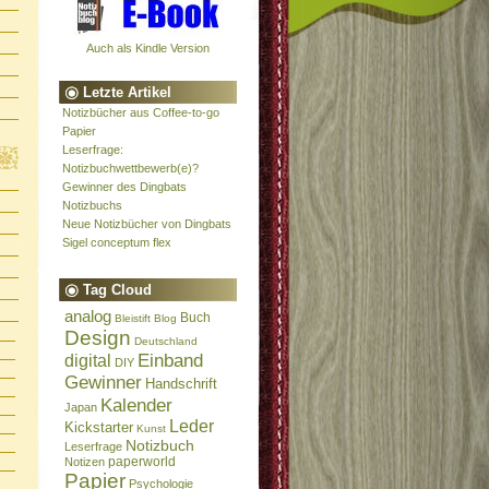
Auch als Kindle Version
Letzte Artikel
Notizbücher aus Coffee-to-go
Papier
Leserfrage:
Notizbuchwettbewerb(e)?
Gewinner des Dingbats
Notizbuchs
Neue Notizbücher von Dingbats
Sigel conceptum flex
Tag Cloud
analog
Buch
Bleistift
Blog
Design
Deutschland
Einband
digital
DIY
Gewinner
Handschrift
Kalender
Japan
Leder
Kickstarter
Kunst
Notizbuch
Leserfrage
paperworld
Notizen
Papier
Psychologie