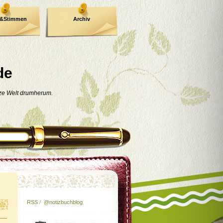
e&Stimmen
Archiv
de
nze Welt drumherum.
RSS
/
@notizbuchblog