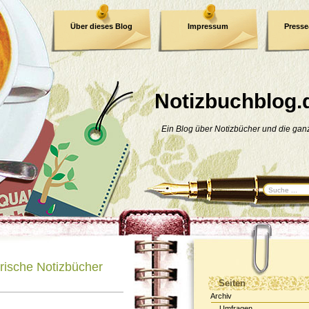
Über dieses Blog
Impressum
Press
E-Book
Datenschutzerklärung
Notizbuchblog.
Ein Blog über Notizbücher und die ga
arische Notizbücher
Seiten
Archiv
Umfragen