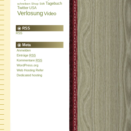
Tagebuch
schreiben
Shop
Stift
Twitter
USA
Verlosung
Video
RSS
RSS
Meta
Anmelden
Einträge
RSS
Kommentare
RSS
WordPress.org
Web Hosting Refer
Dedicated hosting