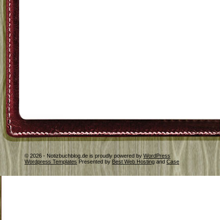
© 2026 - Notizbuchblog.de is proudly powered by
WordPress
Wordpress Templates
Presented by
Best Web Hosting
and
Case