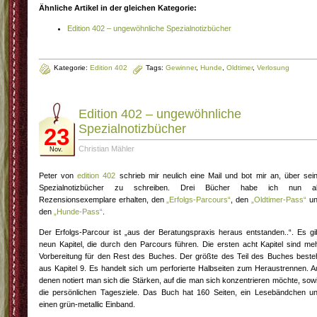
Ähnliche Artikel in der gleichen Kategorie:
Edition 402 – ungewöhnliche Spezialnotizbücher
Kategorie:
Edition 402
Tags:
Gewinner
,
Hunde
,
Oldtimer
,
Verlosung
Edition 402 – ungewöhnliche
Spezialnotizbücher
23
Christian Mähler
Nov.
Peter von
edition 402
schrieb mir neulich eine Mail und bot mir an, über sei
Spezialnotizbücher zu schreiben. Drei Bücher habe ich nun a
Rezensionsexemplare erhalten, den
„Erfolgs-Parcours“
, den
„Oldtimer-Pass“
un
den
„Hunde-Pass“
.
Der Erfolgs-Parcour ist „aus der Beratungspraxis heraus entstanden..“. Es gi
neun Kapitel, die durch den Parcours führen. Die ersten acht Kapitel sind me
Vorbereitung für den Rest des Buches. Der größte des Teil des Buches beste
aus Kapitel 9. Es handelt sich um perforierte Halbseiten zum Heraustrennen. A
denen notiert man sich die Stärken, auf die man sich konzentrieren möchte, sow
die persönlichen Tagesziele. Das Buch hat 160 Seiten, ein Lesebändchen u
einen grün-metallic Einband.