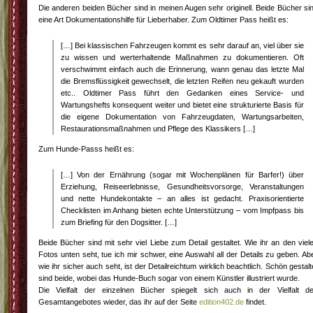
Die anderen beiden Bücher sind in meinen Augen sehr originell. Beide Bücher si
eine Art Dokumentationshilfe für Lieberhaber. Zum Oldtimer Pass heißt es:
[…] Bei klassischen Fahrzeugen kommt es sehr darauf an, viel über sie
zu wissen und werterhaltende Maßnahmen zu dokumentieren. Oft
verschwimmt einfach auch die Erinnerung, wann genau das letzte Mal
die Bremsflüssigkeit gewechselt, die letzten Reifen neu gekauft wurden
etc.. Oldtimer Pass führt den Gedanken eines Service- und
Wartungshefts konsequent weiter und bietet eine strukturierte Basis für
die eigene Dokumentation von Fahrzeugdaten, Wartungsarbeiten,
Restaurationsmaßnahmen und Pflege des Klassikers […]
Zum Hunde-Passs heißt es:
[…] Von der Ernährung (sogar mit Wochenplänen für Barfer!) über
Erziehung, Reiseerlebnisse, Gesundheitsvorsorge, Veranstaltungen
und nette Hundekontakte – an alles ist gedacht. Praxisorientierte
Checklisten im Anhang bieten echte Unterstützung – vom Impfpass bis
zum Briefing für den Dogsitter. […]
Beide Bücher sind mit sehr viel Liebe zum Detail gestaltet. Wie ihr an den viel
Fotos unten seht, tue ich mir schwer, eine Auswahl all der Details zu geben. Ab
wie ihr sicher auch seht, ist der Detailreichtum wirklich beachtlich. Schön gestalt
sind beide, wobei das Hunde-Buch sogar von einem Künstler illustriert wurde.
Die Vielfalt der einzelnen Bücher spiegelt sich auch in der Vielfalt d
Gesamtangebotes wieder, das ihr auf der Seite
edition402.de
findet.