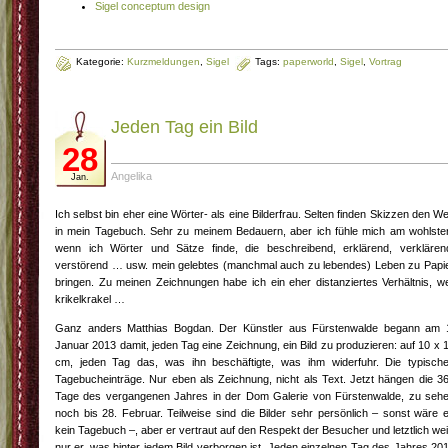
Sigel conceptum design
Kategorie:
Kurzmeldungen
,
Sigel
Tags:
paperworld
,
Sigel
,
Vortrag
Jeden Tag ein Bild
28
Angelika
Jan.
Ich selbst bin eher eine Wörter- als eine Bilderfrau. Selten finden Skizzen den W
in mein Tagebuch. Sehr zu meinem Bedauern, aber ich fühle mich am wohlste
wenn ich Wörter und Sätze finde, die beschreibend, erklärend, verklären
verstörend … usw. mein gelebtes (manchmal auch zu lebendes) Leben zu Papi
bringen. Zu meinen Zeichnungen habe ich ein eher distanziertes Verhältnis, we
krikelkrakel …
Ganz anders Matthias Bogdan. Der Künstler aus Fürstenwalde begann am 
Januar 2013 damit, jeden Tag eine Zeichnung, ein Bild zu produzieren: auf 10 x 
cm, jeden Tag das, was ihn beschäftigte, was ihm widerfuhr. Die typisch
Tagebucheinträge. Nur eben als Zeichnung, nicht als Text. Jetzt hängen die 3
Tage des vergangenen Jahres in der Dom Galerie von Fürstenwalde, zu seh
noch bis 28. Februar. Teilweise sind die Bilder sehr persönlich – sonst wäre 
kein Tagebuch –, aber er vertraut auf den Respekt der Besucher und letztlich we
nur er, was hinter jedem Bild verborgen ist. Jeden einzelnen Tag des Jahres 20