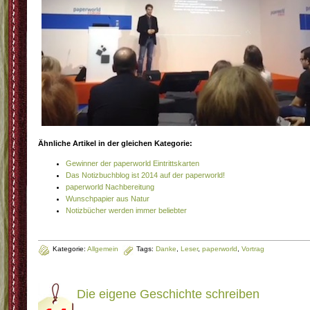
Ähnliche Artikel in der gleichen Kategorie:
Gewinner der paperworld Eintrittskarten
Das Notizbuchblog ist 2014 auf der paperworld!
paperworld Nachbereitung
Wunschpapier aus Natur
Notizbücher werden immer beliebter
Kategorie:
Allgemein
Tags:
Danke
,
Leser
,
paperworld
,
Vortrag
Die eigene Geschichte schreiben