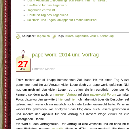
Buch: Angelikas „Neuerdings schreibe ich an mich selbst“
Ein Abend für das Tagebuch
Tagebuch vermisst!
Heute ist Tag des Tagebuchs
50 Notiz- und Tagebuch Apps für iPhone und iPad
Kategorie:
Tagebuch
Tags:
Kunst
,
Tagebuch
,
visuell
,
Zeichnung
paperworld 2014 und Vortrag
27
Christian Mähler
Jan.
Trotz meiner aktuell knapp bemessenen Zeit habe ich mir einen Tag Ausze
genommen und bin auf Anraten vieler Leute doch zur paperworld gefahren. Nic
nur, um mich mit den vielen Leuten zu treffen, die ich persönlich oder per Ma
kennen, sondern auch, um
meinen Vortrag
auf dem
paperworld Forum
zu halte
Fotos dazu wurden getwittert:
hier
und
hier
. Ich habe mich über die Besucher se
gefreut, auch wenn ich mir natürlich noch mehr Leute gewünscht hätte. Mir ist m
wieder klar geworden, wie erfolgreich das Blog dank euch Lesern geworden is
und möchte den Applaus für den Vortrag auf diesem Wege virtuell an eu
weitergeben. Danke!
Ein Wort zu den Vortragsfolien: Der Vortrag ist eine Webseite und ich habe ihn m
einer Bibliothek namens
reveal.js
direkt in HTML „programmiert“. Ein Wort z