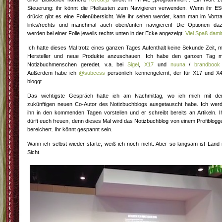
Steuerung: ihr könnt die Pfeiltasten zum Navigieren verwenden. Wenn ihr E
drückt gibt es eine Folienübersicht. Wie ihr sehen werdet, kann man im Vortr
links/rechts und manchmal auch oben/unten navigieren! Die Optionen da
werden bei einer Folie jeweils rechts unten in der Ecke angezeigt.
Viel Spaß damit
Ich hatte dieses Mal trotz eines ganzen Tages Aufenthalt keine Sekunde Zeit, m
Hersteller und neue Produkte anzuschauen. Ich habe den ganzen Tag m
Notizbuchmenschen geredet, v.a. bei
Sigel
,
X17
und
nuuna
/
brandboo
Außerdem habe ich
@subcess
persönlich kennengelernt, der für X17 und X
bloggt.
Das wichtigste Gespräch hatte ich am Nachmittag, wo ich mich mit d
zukünftigen neuen Co-Autor des Notizbuchblogs ausgetauscht habe. Ich wer
ihn in den kommenden Tagen vorstellen und er schreibt bereits an Artikeln. I
dürft euch freuen, denn dieses Mal wird das Notizbuchblog von einem Profiblogg
bereichert. Ihr könnt gespannt sein.
Wann ich selbst wieder starte, weiß ich noch nicht. Aber so langsam ist Land 
Sicht.