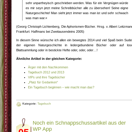
sehr unpartheyisch geschrieben werden. Was für ein Vergnügen würde
es mir seyn jetzt meine Schreibbücher alle zu übersehen! Seine eigne
Naturgeschichte! Man sieht jetzt immer was man ist und sehr schwach
was man war.«
(Georg Christoph Lichtenberg, Die Aphorismen-Bücher. Hrsg. v. Albert Leitzman
Frankfurt: Haffmans bei Zweitausendeins 2005)
In diesem Sinne wünsche ich allen ein bewegtes 2014 und viel Spaß beim Sude
der eigenen Naturgeschichte in ledergebundene Bücher oder auf los
Blattsammlung oder in bestickte Hefte oder, oder, oder…!
Ähnliche Artikel in der gleichen Kategorie:
Ärger mit den Nachkommen
Tagebuch 2012 und 2013
VIPs und ihre Tagebücher
„Platz für Gedanken“
Ein Tagebuch beginnen – wie macht man das?
Kategorie:
Tagebuch
Noch ein Schnappschussartikel aus der
WP App