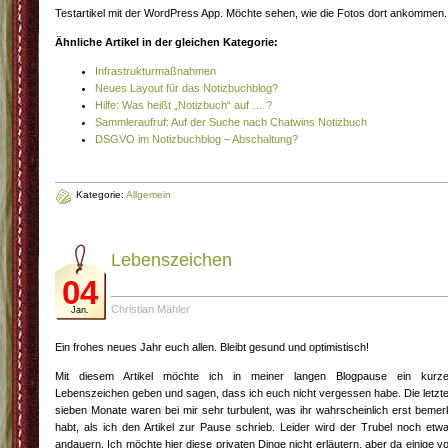
Testartikel mit der WordPress App. Möchte sehen, wie die Fotos dort ankommen.
Ähnliche Artikel in der gleichen Kategorie:
Infrastrukturmaßnahmen
Neues Layout für das Notizbuchblog?
Hilfe: Was heißt „Notizbuch“ auf … ?
Sammleraufruf: Auf der Suche nach Chatwins Notizbuch
DSGVO im Notizbuchblog – Abschaltung?
Kategorie:
Allgemein
Lebenszeichen
04
Christian Mähler
Jan.
Ein frohes neues Jahr euch allen. Bleibt gesund und optimistisch!
Mit diesem Artikel möchte ich in meiner langen Blogpause ein kurz
Lebenszeichen geben und sagen, dass ich euch nicht vergessen habe. Die letzt
sieben Monate waren bei mir sehr turbulent, was ihr wahrscheinlich erst bemer
habt, als ich den Artikel zur Pause schrieb. Leider wird der Trubel noch etw
andauern. Ich möchte hier diese privaten Dinge nicht erläutern, aber da einige v