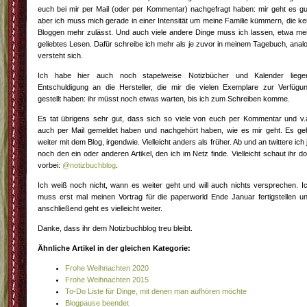
euch bei mir per Mail (oder per Kommentar) nachgefragt haben: mir geht es gu
aber ich muss mich gerade in einer Intensität um meine Familie kümmern, die ke
Bloggen mehr zulässt. Und auch viele andere Dinge muss ich lassen, etwa me
geliebtes Lesen. Dafür schreibe ich mehr als je zuvor in meinem Tagebuch, anal
versteht sich.
Ich habe hier auch noch stapelweise Notizbücher und Kalender liege
Entschuldigung an die Hersteller, die mir die vielen Exemplare zur Verfügu
gestellt haben: ihr müsst noch etwas warten, bis ich zum Schreiben komme.
Es tat übrigens sehr gut, dass sich so viele von euch per Kommentar und v.
auch per Mail gemeldet haben und nachgehört haben, wie es mir geht. Es ge
weiter mit dem Blog, irgendwie. Vielleicht anders als früher. Ab und an twittere ich 
noch den ein oder anderen Artikel, den ich im Netz finde. Vielleicht schaut ihr do
vorbei:
@notizbuchblog
.
Ich weiß noch nicht, wann es weiter geht und will auch nichts versprechen. I
muss erst mal meinen Vortrag für die paperworld Ende Januar fertigstellen u
anschließend geht es vielleicht weiter.
Danke, dass ihr dem Notizbuchblog treu bleibt.
Ähnliche Artikel in der gleichen Kategorie:
Frohe Weihnachten 2020
Frohe Weihnachten 2015
To-Do Liste für Dinge, mit denen man aufhören möchte
Blogpause beendet