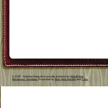
© 2026 - Notizbuchblog.de is proudly powered by
WordPress
Wordpress Templates
Presented by
Best Web Hosting
and
Case