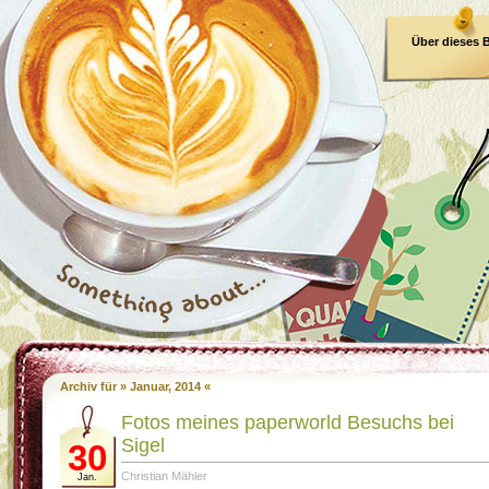
Über dieses 
E-Book
Archiv für » Januar, 2014 «
Fotos meines paperworld Besuchs bei
Sigel
30
Christian Mähler
Jan.