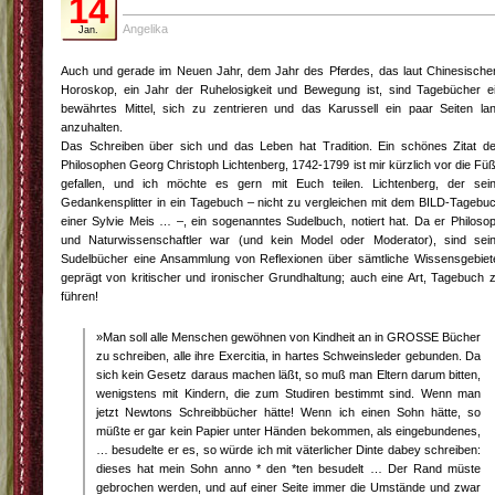
14
Angelika
Jan.
Auch und gerade im Neuen Jahr, dem Jahr des Pferdes, das laut Chinesisch
Horoskop, ein Jahr der Ruhelosigkeit und Bewegung ist, sind Tagebücher e
bewährtes Mittel, sich zu zentrieren und das Karussell ein paar Seiten la
anzuhalten.
Das Schreiben über sich und das Leben hat Tradition. Ein schönes Zitat d
Philosophen Georg Christoph Lichtenberg, 1742-1799 ist mir kürzlich vor die Fü
gefallen, und ich möchte es gern mit Euch teilen. Lichtenberg, der sei
Gedankensplitter in ein Tagebuch – nicht zu vergleichen mit dem BILD-Tagebu
einer Sylvie Meis … –, ein sogenanntes Sudelbuch, notiert hat. Da er Philoso
und Naturwissenschaftler war (und kein Model oder Moderator), sind sei
Sudelbücher eine Ansammlung von Reflexionen über sämtliche Wissensgebiet
geprägt von kritischer und ironischer Grundhaltung; auch eine Art, Tagebuch 
führen!
»Man soll alle Menschen gewöhnen von Kindheit an in GROSSE Bücher
zu schreiben, alle ihre Exercitia, in hartes Schweinsleder gebunden. Da
sich kein Gesetz daraus machen läßt, so muß man Eltern darum bitten,
wenigstens mit Kindern, die zum Studiren bestimmt sind. Wenn man
jetzt Newtons Schreibbücher hätte! Wenn ich einen Sohn hätte, so
müßte er gar kein Papier unter Händen bekommen, als eingebundenes,
… besudelte er es, so würde ich mit väterlicher Dinte dabey schreiben:
dieses hat mein Sohn anno * den *ten besudelt … Der Rand müste
gebrochen werden, und auf einer Seite immer die Umstände und zwar