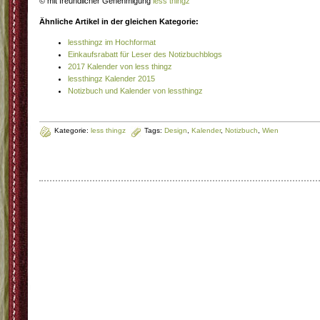
© mit freundlicher Genehmigung
less thingz
Ähnliche Artikel in der gleichen Kategorie:
lessthingz im Hochformat
Einkaufsrabatt für Leser des Notizbuchblogs
2017 Kalender von less thingz
lessthingz Kalender 2015
Notizbuch und Kalender von lessthingz
Kategorie:
less thingz
Tags:
Design
,
Kalender
,
Notizbuch
,
Wien