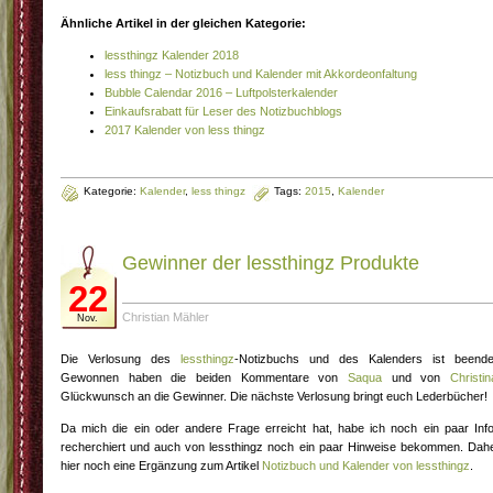
Ähnliche Artikel in der gleichen Kategorie:
lessthingz Kalender 2018
less thingz – Notizbuch und Kalender mit Akkordeonfaltung
Bubble Calendar 2016 – Luftpolsterkalender
Einkaufsrabatt für Leser des Notizbuchblogs
2017 Kalender von less thingz
Kategorie:
Kalender
,
less thingz
Tags:
2015
,
Kalender
Gewinner der lessthingz Produkte
22
Christian Mähler
Nov.
Die Verlosung des
lessthingz
-Notizbuchs und des Kalenders ist beende
Gewonnen haben die beiden Kommentare von
Saqua
und von
Christin
Glückwunsch an die Gewinner. Die nächste Verlosung bringt euch Lederbücher!
Da mich die ein oder andere Frage erreicht hat, habe ich noch ein paar Inf
recherchiert und auch von lessthingz noch ein paar Hinweise bekommen. Dah
hier noch eine Ergänzung zum Artikel
Notizbuch und Kalender von lessthingz
.