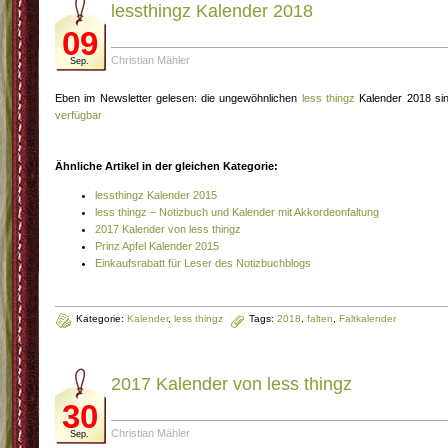
lessthingz Kalender 2018
09
Christian Mähler
Sep.
Eben im Newsletter gelesen: die ungewöhnlichen
less thingz
Kalender 2018 si
verfügbar
Ähnliche Artikel in der gleichen Kategorie:
lessthingz Kalender 2015
less thingz – Notizbuch und Kalender mit Akkordeonfaltung
2017 Kalender von less thingz
Prinz Apfel Kalender 2015
Einkaufsrabatt für Leser des Notizbuchblogs
Kategorie:
Kalender
,
less thingz
Tags:
2018
,
falten
,
Faltkalender
2017 Kalender von less thingz
30
Christian Mähler
Sep.