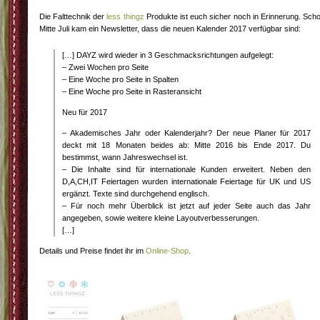
Die Falttechnik der
less thingz
Produkte ist euch sicher noch in Erinnerung. Sch
Mitte Juli kam ein Newsletter, dass die neuen Kalender 2017 verfügbar sind:
[…] DAYZ wird wieder in 3 Geschmacksrichtungen aufgelegt:
– Zwei Wochen pro Seite
– Eine Woche pro Seite in Spalten
– Eine Woche pro Seite in Rasteransicht
Neu für 2017
– Akademisches Jahr oder Kalenderjahr? Der neue Planer für 2017
deckt mit 18 Monaten beides ab: Mitte 2016 bis Ende 2017. Du
bestimmst, wann Jahreswechsel ist.
– Die Inhalte sind für internationale Kunden erweitert. Neben den
D,A,CH,IT Feiertagen wurden internationale Feiertage für UK und US
ergänzt. Texte sind durchgehend englisch.
– Für noch mehr Überblick ist jetzt auf jeder Seite auch das Jahr
angegeben, sowie weitere kleine Layoutverbesserungen.
[…]
Details und Preise findet ihr im
Online-Shop
.