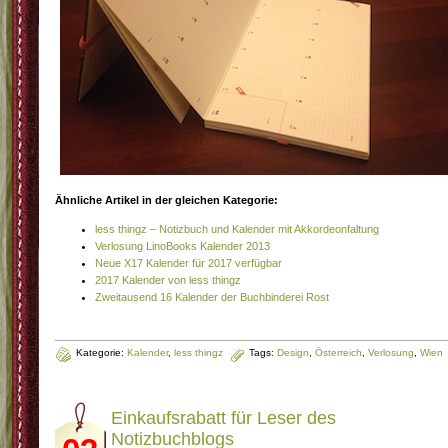
Ähnliche Artikel in der gleichen Kategorie:
less thingz – Notizbuch und Kalender mit Akkordeonfaltung
Verlosung LinoBooks Kalender 2013
Neue X17 Kalender für 2017 verfügbar
2017 Kalender von less thingz
Zweitausend 16 Kalender der Buchbinderei Rost
Kategorie:
Kalender
,
less thingz
Tags:
Design
,
Österreich
,
Verlosung
,
Wien
Einkaufsrabatt für Leser des
Notizbuchblogs