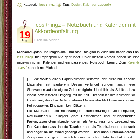
Kategorie:
less thingz
Tags:
Design
,
Kalender
,
Leporello
less thingz – Notizbuch und Kalender mit
Akkordeonfaltung
19
Christian Mähler
Aug.
Michael Augsten und Magdalena Thur sind Designer in Wien und haben das Lab
less thingz
für Papierprodukte gegründet. Unter diesem Namen haben sie ein
ungewöhnlichen Kalender und ein passendes Notizbuch kreiert. Zum
Kalend
„dayz“
schrieb mir Michael:
[…] Wir wollten einen Papierkalender schaffen, der nicht nur schöne
Materialien mit sauberem Design verbindet sondern auch neue
Sichtweisen auf die eigene Zeit ermöglicht: Überblick als Schlüssel zu
einem bewussteren Umgang mit de Zeit. Deshalb ist der Kalender so
konstruiert, dass bei Bedarf mehrere Monate überblickt werden können.
Kein doppeltes Eintragen, kein Blättern.
Die Materialien sind hochwertiges, elfenbeinfarbiges Volumenpapier,
Naturkautschuk, 2-lagiger glatt Gestrichener und druchgefärbter
Karton. Zwei Gummibänder dienen als Verschluss und Lesezeichen.
Der Kalender passt in jede Tasche, kann als Tischkalender aufgestellt
und sogar an die Wand gehängt werden – und dabei unterschiedliche
Zeitspannen zeigen. Zusätzlich zum aktuellen Jahr beinhaltet jeder