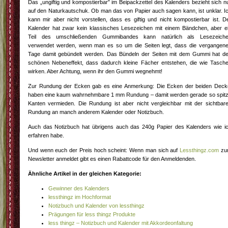
Das „ungiftig und kompostierbar” im Beipackzettel des Kalenders bezieht sich n
auf den Naturkautschuk. Ob man das von Papier auch sagen kann, ist unklar. I
kann mir aber nicht vorstellen, dass es giftig und nicht kompostierbar ist. D
Kalender hat zwar kein klassisches Lesezeichen mit einem Bändchen, aber e
Teil des umschließenden Gummibandes kann natürlich als Lesezeich
verwendet werden, wenn man es so um die Seiten legt, dass die vergangen
Tage damit gebündelt werden. Das Bündeln der Seiten mit dem Gummi hat d
schönen Nebeneffekt, dass dadurch kleine Fächer entstehen, die wie Tasch
wirken. Aber Achtung, wenn ihr den Gummi wegnehmt!
Zur Rundung der Ecken gab es eine Anmerkung: Die Ecken der beiden Deck
haben eine kaum wahrnehmbare 1 mm Rundung – damit werden gerade so spit
Kanten vermieden. Die Rundung ist aber nicht vergleichbar mit der sichtbar
Rundung an manch anderem Kalender oder Notizbuch.
Auch das Notizbuch hat übrigens auch das 240g Papier des Kalenders wie i
erfahren habe.
Und wenn euch der Preis hoch scheint: Wenn man sich auf
Lessthingz.com
zu
Newsletter anmeldet gibt es einen Rabattcode für den Anmeldenden.
Ähnliche Artikel in der gleichen Kategorie:
Gewinner des Kalenders
lessthingz im Hochformat
Notizbuch und Kalender von lessthingz
Prägungen für less thingz Produkte
less thingz – Notizbuch und Kalender mit Akkordeonfaltung