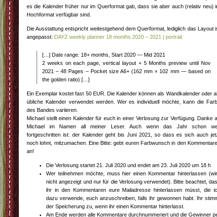
es die Kalender früher nur im Querformat gab, dass sie aber auch (relativ neu) 
Hochformat verfügbar sind.
Die Ausstattung entspricht weitestgehend dem Querformat, lediglich das Layout i
angepasst:
DAYZ weekly planner 18 months 2020 – 2021 | portrait
[…] Date range: 18+ months, Start 2020 — Mid 2021
2 weeks on each page, vertical layout + 5 Months preview until Nov
2021 – 48 Pages – Pocket size A6+ (162 mm × 102 mm — based on
the golden ratio) […]
Ein Exemplar kostet fast 50 EUR. Die Kalender können als Wandkalender oder a
übliche Kalender verwendet werden. Wer es individuell möchte, kann die Far
des Bandes variieren.
Michael stellt einen Kalender für euch in einer Verlosung zur Verfügung. Danke 
Michael im Namen all meiner Leser. Auch wenn das Jahr schon we
fortgeschritten ist: der Kalender geht bis Juni 2021, so dass es sich auch jet
noch lohnt, mitzumachen. Eine Bitte: gebt euren Farbwunsch in den Kommentar
an!
Die Verlosung startet 21. Juli 2020 und endet am 23. Juli 2020 um 18 h
Wer teilnehmen möchte, muss hier einen Kommentar hinterlassen (wi
nicht angezeigt und nur für die Verlosung verwendet). Bitte beachtet, da
ihr in den Kommentaren eure Mailadresse hinterlassen müsst, die i
dazu verwende, euch anzuschreiben, falls ihr gewonnen habt. Ihr stim
der Speicherung zu, wenn ihr einen Kommentar hinterlasst.
Am Ende werden alle Kommentare durchnummeriert und die Gewinner p