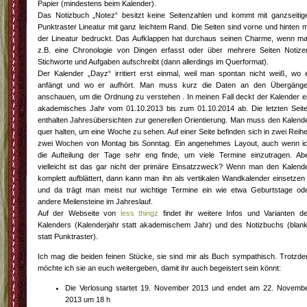
Papier (mindestens beim Kalender).
Das Notizbuch „Notez“ besitzt keine Seitenzahlen und kommt mit ganzseitig
Punktraster Lineatur mit ganz leichtem Rand. Die Seiten sind vorne und hinten m
der Lineatur bedruckt. Das Aufklappen hat durchaus seinen Charme, wenn m
z.B. eine Chronologie von Dingen erfasst oder über mehrere Seiten Notize
Stichworte und Aufgaben aufschreibt (dann allerdings im Querformat).
Der Kalender „Dayz“ irritiert erst einmal, weil man spontan nicht weiß, wo 
anfängt und wo er aufhört. Man muss kurz die Daten an den Übergäng
anschauen, um die Ordnung zu verstehen . In meinen Fall deckt der Kalender e
akademisches Jahr vom 01.10.2013 bis zum 01.10.2014 ab. Die letzten Seit
enthalten Jahresübersichten zur generellen Orientierung. Man muss den Kalend
quer halten, um eine Woche zu sehen. Auf einer Seite befinden sich in zwei Reih
zwei Wochen von Montag bis Sonntag. Ein angenehmes Layout, auch wenn i
die Aufteilung der Tage sehr eng finde, um viele Termine einzutragen. Ab
vielleicht ist das gar nicht der primäre Einsatzzweck? Wenn man den Kalend
komplett aufblättert, dann kann man ihn als vertikalen Wandkalender einsetzen
und da trägt man meist nur wichtige Termine ein wie etwa Geburtstage od
andere Meilensteine im Jahreslauf.
Auf der Webseite von
less thingz
findet ihr weitere Infos und Varianten d
Kalenders (Kalenderjahr statt akademischem Jahr) und des Notizbuchs (blan
statt Punktraster).
Ich mag die beiden feinen Stücke, sie sind mir als Buch sympathisch. Trotzd
möchte ich sie an euch weitergeben, damit ihr auch begeistert sein könnt:
Die Verlosung startet 19. November 2013 und endet am 22. Novemb
2013 um 18 h