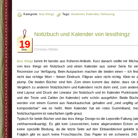
Kategorie:
less thingz
Tags:
Gewinner
,
Kalender
,
Verlosung
Notizbuch und Kalender von lessthingz
19
Christian Mähler
Nov.
less thingz
kennt ihr bereits aus früheren Artikeln. Kurz danach stellte mir Micha
von less thingz ein Notizbuch und einen Kalender aus seiner Serie für ei
Rezension zur Verfügung. Beim Auspacken machen die beiden einen – ich fin
nicht das richtige Wort – feinen Eindruck. Filigran wäre nicht richtig. Klein ist 
plump. Die beiden Bücher sind fein. Zum einen kommt das daher, dass sie 
Vergleich zu anderen Notizbüchern und Kalendern recht dünn sind, zum ander
sind Layout und Druck der Lineatur (im Notizbuch und im Kalender Punktraste
und der Texte und Zahlen (im Kalender) sehr schön ausgeführt. Beide Büch
werden von einem Gummi aus Naturkautschuk gehalten und „sind ungiftig u
kompostierbar“ wie es heißt. Mein Kalender hat ein rotes Gummiband, me
Notizbuchgummi ist naturfarben (gelb-grau).
Typisch für beide Bücher und das less thingz Design ist die Leporello-Faltung (al
ziehharmonikaartig). Es gibt kein Lesezeichen, keine abgerundeten Ecken u
keine spezielle Bindung, da die letzte Seite auf den Einbanddeckel geklebt is
Folglich gibt es auch keine Froschtasche. Das Papier ist ein schweres 240