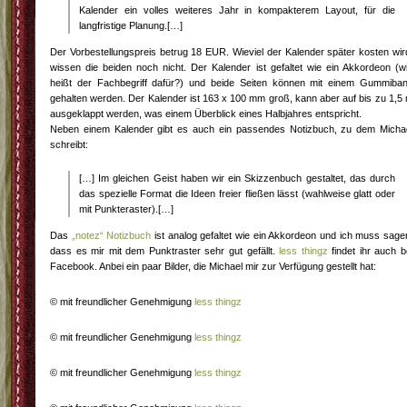
Kalender ein volles weiteres Jahr in kompakterem Layout, für die
langfristige Planung.[…]
Der Vorbestellungspreis betrug 18 EUR. Wieviel der Kalender später kosten wir
wissen die beiden noch nicht. Der Kalender ist gefaltet wie ein Akkordeon (w
heißt der Fachbegriff dafür?) und beide Seiten können mit einem Gummiba
gehalten werden. Der Kalender ist 163 x 100 mm groß, kann aber auf bis zu 1,5
ausgeklappt werden, was einem Überblick eines Halbjahres entspricht.
Neben einem Kalender gibt es auch ein passendes Notizbuch, zu dem Micha
schreibt:
[…] Im gleichen Geist haben wir ein Skizzenbuch gestaltet, das durch
das spezielle Format die Ideen freier fließen lässt (wahlweise glatt oder
mit Punkteraster).[…]
Das
„notez“ Notizbuch
ist analog gefaltet wie ein Akkordeon und ich muss sage
dass es mir mit dem Punktraster sehr gut gefällt.
less thingz
findet ihr auch b
Facebook. Anbei ein paar Bilder, die Michael mir zur Verfügung gestellt hat:
© mit freundlicher Genehmigung
less thingz
© mit freundlicher Genehmigung
less thingz
© mit freundlicher Genehmigung
less thingz