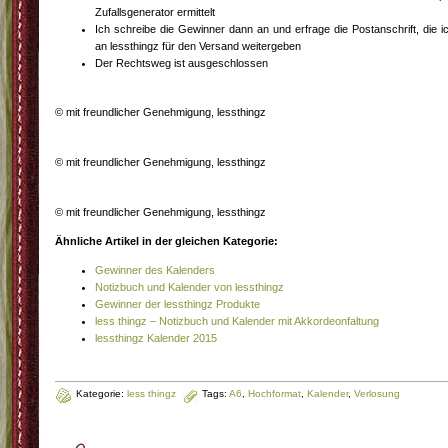
Zufallsgenerator ermittelt
Ich schreibe die Gewinner dann an und erfrage die Postanschrift, die i
an lessthingz für den Versand weitergeben
Der Rechtsweg ist ausgeschlossen
© mit freundlicher Genehmigung, lessthingz
© mit freundlicher Genehmigung, lessthingz
© mit freundlicher Genehmigung, lessthingz
Ähnliche Artikel in der gleichen Kategorie:
Gewinner des Kalenders
Notizbuch und Kalender von lessthingz
Gewinner der lessthingz Produkte
less thingz – Notizbuch und Kalender mit Akkordeonfaltung
lessthingz Kalender 2015
Kategorie:
less thingz
Tags:
A6
,
Hochformat
,
Kalender
,
Verlosung