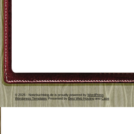
© 2026 - Notizbuchblog.de is proudly powered by
WordPress
Wordpress Templates
Presented by
Best Web Hosting
and
Case