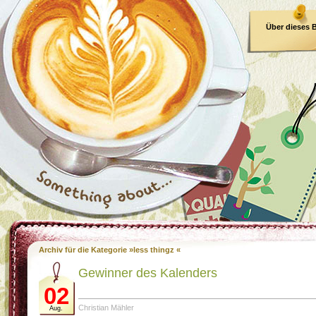
Über dieses 
E-Book
Archiv für die Kategorie »less thingz «
Gewinner des Kalenders
02
Christian Mähler
Aug.