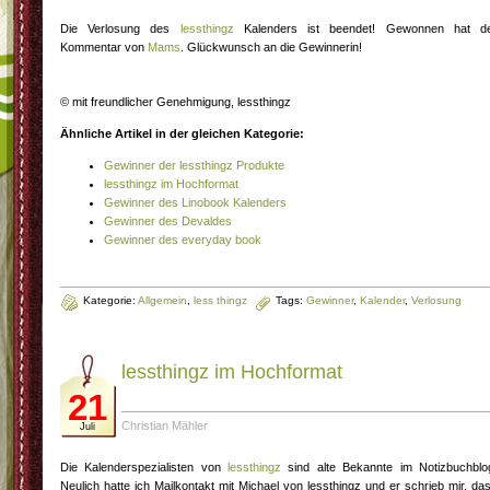
Die Verlosung des
lessthingz
Kalenders ist beendet! Gewonnen hat d
Kommentar von
Mams
. Glückwunsch an die Gewinnerin!
© mit freundlicher Genehmigung, lessthingz
Ähnliche Artikel in der gleichen Kategorie:
Gewinner der lessthingz Produkte
lessthingz im Hochformat
Gewinner des Linobook Kalenders
Gewinner des Devaldes
Gewinner des everyday book
Kategorie:
Allgemein
,
less thingz
Tags:
Gewinner
,
Kalender
,
Verlosung
lessthingz im Hochformat
21
Christian Mähler
Juli
Die Kalenderspezialisten von
lessthingz
sind alte Bekannte im Notizbuchblo
Neulich hatte ich Mailkontakt mit Michael von lessthingz und er schrieb mir, da