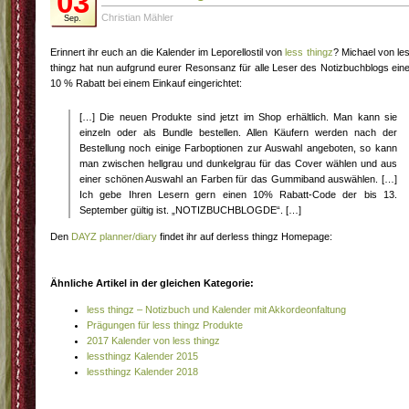
03
Christian Mähler
Sep.
Erinnert ihr euch an die Kalender im Leporellostil von
less thingz
? Michael von le
thingz hat nun aufgrund eurer Resonsanz für alle Leser des Notizbuchblogs ein
10 % Rabatt bei einem Einkauf eingerichtet:
[…] Die neuen Produkte sind jetzt im Shop erhältlich. Man kann sie
einzeln oder als Bundle bestellen. Allen Käufern werden nach der
Bestellung noch einige Farboptionen zur Auswahl angeboten, so kann
man zwischen hellgrau und dunkelgrau für das Cover wählen und aus
einer schönen Auswahl an Farben für das Gummiband auswählen. […]
Ich gebe Ihren Lesern gern einen 10% Rabatt-Code der bis 13.
September gültig ist. „NOTIZBUCHBLOGDE“. […]
Den
DAYZ planner/diary
findet ihr auf derless thingz Homepage:
Ähnliche Artikel in der gleichen Kategorie:
less thingz – Notizbuch und Kalender mit Akkordeonfaltung
Prägungen für less thingz Produkte
2017 Kalender von less thingz
lessthingz Kalender 2015
lessthingz Kalender 2018