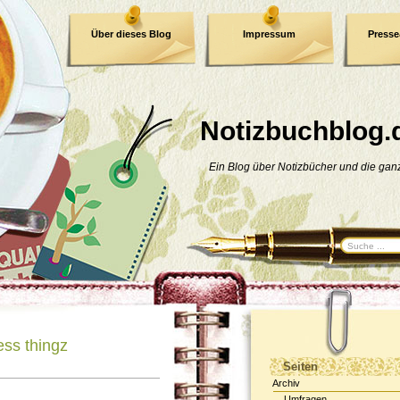
Über dieses Blog
Impressum
Press
E-Book
Datenschutzerklärung
Notizbuchblog.
Ein Blog über Notizbücher und die ga
ess thingz
Seiten
Archiv
Umfragen