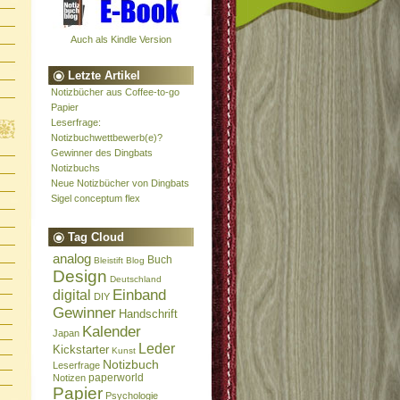
Auch als Kindle Version
Letzte Artikel
Notizbücher aus Coffee-to-go
Papier
Leserfrage:
Notizbuchwettbewerb(e)?
Gewinner des Dingbats
Notizbuchs
Neue Notizbücher von Dingbats
Sigel conceptum flex
Tag Cloud
analog
Buch
Bleistift
Blog
Design
Deutschland
Einband
digital
DIY
Gewinner
Handschrift
Kalender
Japan
Leder
Kickstarter
Kunst
Notizbuch
Leserfrage
paperworld
Notizen
Papier
Psychologie