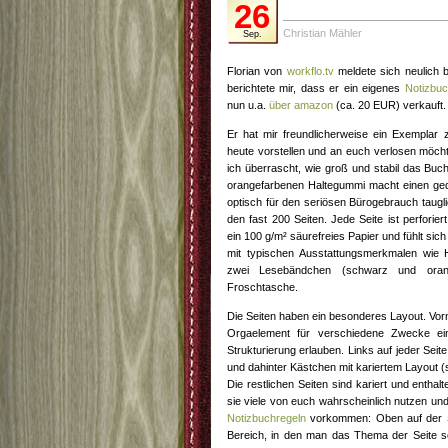
26
Christian Mähler
Sep.
Florian von
workflo.tv
meldete sich neulich b
berichtete mir, dass er ein eigenes
Notizbuc
nun u.a.
über amazon
(ca. 20 EUR) verkauft.
Er hat mir freundlicherweise ein Exemplar z
heute vorstellen und an euch verlosen möc
ich überrascht, wie groß und stabil das Buc
orangefarbenen Haltegummi macht einen ged
optisch für den seriösen Bürogebrauch taugl
den fast 200 Seiten. Jede Seite ist perforie
ein 100 g/m² säurefreies Papier und fühlt si
mit typischen Ausstattungsmerkmalen wie H
zwei Lesebändchen (schwarz und orang
Froschtasche.
Die Seiten haben ein besonderes Layout. Vorne
Orgaelement für verschiedene Zwecke einr
Strukturierung erlauben. Links auf jeder Seit
und dahinter Kästchen mit kariertem Layout (s
Die restlichen Seiten sind kariert und entha
sie viele von euch wahrscheinlich nutzen un
Notizbuchregeln
vorkommen: Oben auf der Sei
Bereich, in den man das Thema der Seite sc