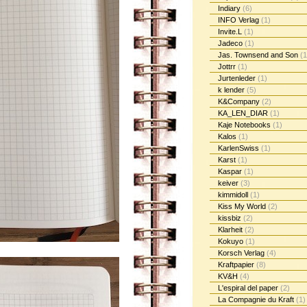
Indiary
(6)
INFO Verlag
(1)
Invite.L
(1)
Jadeco
(1)
Jas. Townsend and Son
(1
Jottrr
(1)
Jurtenleder
(1)
k lender
(5)
K&Company
(2)
KA_LEN_DIAR
(1)
Kaje Notebooks
(1)
Kalos
(1)
KarlenSwiss
(1)
Karst
(1)
Kaspar
(1)
keiver
(3)
kimmidoll
(1)
Kiss My World
(2)
kissbiz
(2)
Klarheit
(2)
Kokuyo
(1)
Korsch Verlag
(4)
Kraftpapier
(8)
KV&H
(4)
L'espiral del paper
(2)
La Compagnie du Kraft
(1)