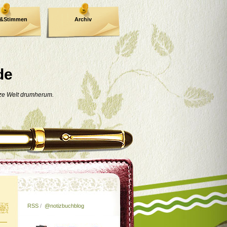
e&Stimmen
Archiv
de
nze Welt drumherum.
RSS
/
@notizbuchblog