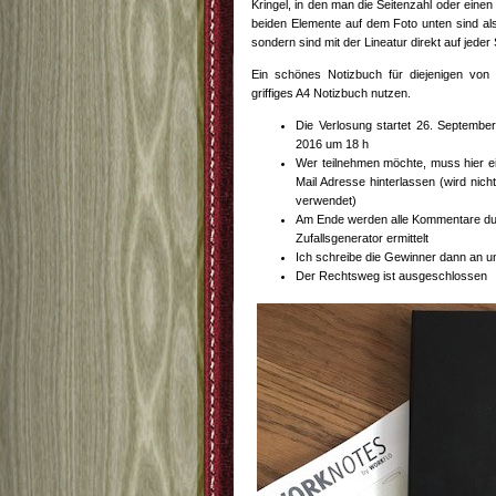
Kringel, in den man die Seitenzahl oder eine
beiden Elemente auf dem Foto unten sind also
sondern sind mit der Lineatur direkt auf jeder
Ein schönes Notizbuch für diejenigen von
griffiges A4 Notizbuch nutzen.
Die Verlosung startet 26. Septemb
2016 um 18 h
Wer teilnehmen möchte, muss hier ei
Mail Adresse hinterlassen (wird nich
verwendet)
Am Ende werden alle Kommentare du
Zufallsgenerator ermittelt
Ich schreibe die Gewinner dann an un
Der Rechtsweg ist ausgeschlossen