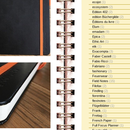
ecojot
(1)
ecosystem
(2)
Edition 402
(2)
edition Büchergilde
(2)
Éditions du livre
(1)
Elum
(1)
emadam
(9)
Epica
(2)
Ethic Art
(1)
etk
(1)
Exacompta
(3)
Faber Castell
(1)
Fabio Ricci
(1)
Fabriano
(2)
fashionary
(2)
Feuerwear
(1)
Field Notes
(15)
Filofax
(2)
Findling
(2)
fiorentina
(1)
flexinotes
(1)
Flügelblätter
(1)
Frank.
(1)
Freitag
(1)
French Paper
(1)
Full Focus Planner
(1)