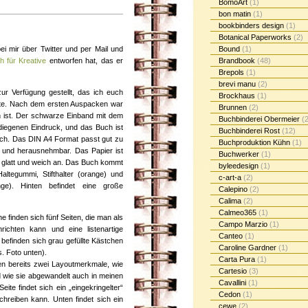
BomoArt
(1)
bon matin
(1)
bookbinders design
(1)
Botanical Paperworks
(2)
ei mir über Twitter und per Mail und
Bound
(1)
h für Kreative
entworfen hat, das er
Brandbook
(48)
Brepols
(1)
brevi manu
(2)
ur Verfügung gestellt, das ich euch
Brockhaus
(1)
hte. Nach dem ersten Auspacken war
Brunnen
(2)
h ist. Der schwarze Einband mit dem
Buchbinderei Obermeier
(2
iegenen Eindruck, und das Buch ist
Buchbinderei Rost
(12)
ich. Das DIN A4 Format passt gut zu
Buchproduktion Kühn
(1)
rt und herausnehmbar. Das Papier ist
Buchwerker
(1)
ch glatt und weich an. Das Buch kommt
byleedesign
(1)
altegummi, Stifthalter (orange) und
c-art-a
(2)
e). Hinten befindet eine große
Calepino
(2)
Calima
(2)
Calmeo365
(1)
 finden sich fünf Seiten, die man als
Campo Marzio
(1)
ichten kann und eine listenartige
Canteo
(1)
e befinden sich grau gefüllte Kästchen
Caroline Gardner
(1)
. Foto unten).
Carta Pura
(1)
lten bereits zwei Layoutmerkmale, wie
Cartesio
(3)
d wie sie abgewandelt auch in meinen
Cavallini
(1)
te findet sich ein „eingekringelter“
Cedon
(1)
hreiben kann. Unten findet sich ein
cewe
(2)