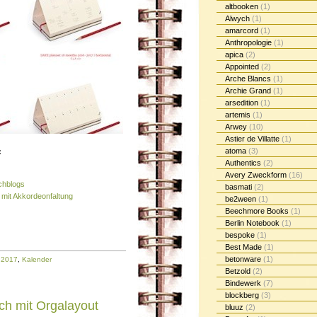
altbooken
(1)
Alwych
(1)
amarcord
(1)
Anthropologie
(1)
apica
(2)
Appointed
(2)
Arche Blancs
(1)
Archie Grand
(1)
arsedition
(1)
artemis
(1)
Arwey
(10)
Astier de Villatte
(1)
atoma
(3)
:
Authentics
(2)
Avery Zweckform
(16)
chblogs
basmati
(2)
 mit Akkordeonfaltung
be2ween
(1)
Beechmore Books
(1)
Berlin Notebook
(1)
bespoke
(1)
Best Made
(1)
betonware
(1)
:
2017
,
Kalender
Betzold
(2)
Bindewerk
(7)
blockberg
(3)
ch mit Orgalayout
bluuz
(2)