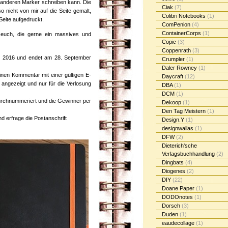
n anderen Marker schreiben kann. Die
Ciak
(7)
 nicht von mir auf die Seite gemalt,
Colibri Notebooks
(1)
 Seite aufgedruckt.
ComPenion
(4)
ContainerCorps
(1)
 euch, die gerne ein massives und
Copic
(3)
Coppenrath
(3)
er 2016 und endet am 28. September
Crumpler
(1)
Daler Rowney
(1)
nen Kommentar mit einer gültigen E-
Daycraft
(12)
t angezeigt und nur für die Verlosung
DBA
(1)
DCM
(1)
rchnummeriert und die Gewinner per
Dekoop
(1)
Den Tag Meistern
(1)
d erfrage die Postanschrift
Design.Y
(1)
designwallas
(1)
DFW
(2)
Dieterich'sche
Verlagsbuchhandlung
(2)
Dingbats
(4)
Diogenes
(2)
DIY
(22)
Doane Paper
(1)
DODOnotes
(1)
Dorsch
(3)
Duden
(1)
eaudecollage
(1)