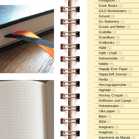
Fundgut99
(7)
Geek Books
(1)
GILD Bookbinders
(3)
Gmund
(6)
Go Stationery
(1)
Goods and Better
(3)
Grafolita
(1)
Grandluxe
(4)
Gridbooks
(1)
H&M
(1)
Häfft / Chäff
(7)
Hahnemühle
(19)
halaby
(6)
Happily Ever Paper
(2)
HappySelf Journal
(1)
Herlitz
(1)
Herzogsägemühle
(1)
Hightide
(1)
Hockey Croquis
(1)
Hoffmann und Campe
(1)
Holsteinsalon
(1)
I like paper
(2)
ifidori
(1)
IKEA
(2)
Imaginaro
(2)
imaginote
(1)
Imprimerie du Marais
(1)