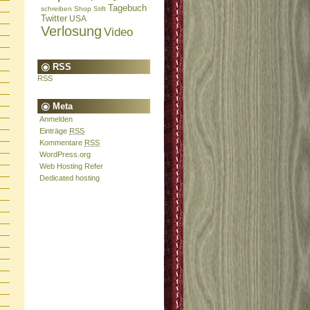
Tagebuch
schreiben
Shop
Stift
Twitter
USA
Verlosung
Video
RSS
RSS
Meta
Anmelden
Einträge
RSS
Kommentare
RSS
WordPress.org
Web Hosting Refer
Dedicated hosting