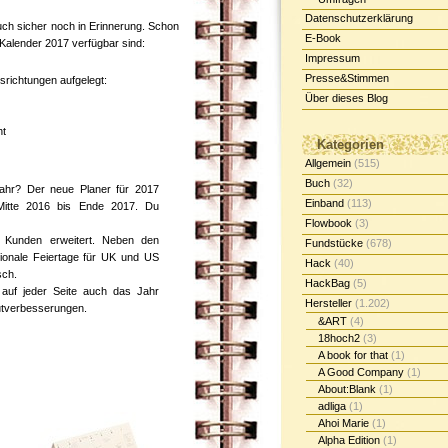
Datenschutzerklärung
uch sicher noch in Erinnerung. Schon
E-Book
 Kalender 2017 verfügbar sind:
Impressum
Presse&Stimmen
richtungen aufgelegt:
Über dieses Blog
ht
Kategorien
Allgemein
(515)
Buch
(32)
ahr? Der neue Planer für 2017
Einband
(113)
Mitte 2016 bis Ende 2017. Du
Flowbook
(3)
le Kunden erweitert. Neben den
Fundstücke
(678)
tionale Feiertage für UK und US
Hack
(40)
sch.
HackBag
(5)
 auf jeder Seite auch das Jahr
Hersteller
(1.202)
utverbesserungen.
&ART
(4)
18hoch2
(3)
A book for that
(1)
A Good Company
(1)
About:Blank
(1)
adliga
(1)
Ahoi Marie
(1)
Alpha Edition
(1)