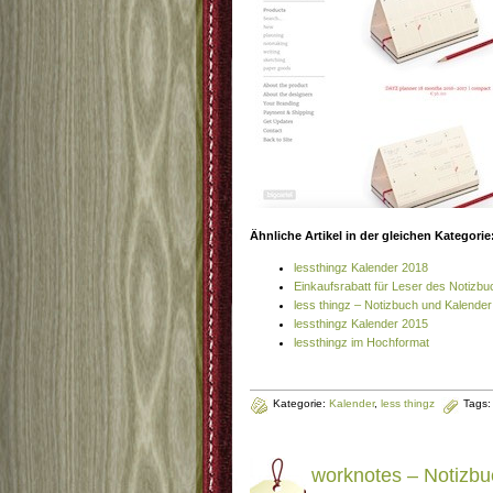
Ähnliche Artikel in der gleichen Kategorie
lessthingz Kalender 2018
Einkaufsrabatt für Leser des Notizbu
less thingz – Notizbuch und Kalender
lessthingz Kalender 2015
lessthingz im Hochformat
Kategorie:
Kalender
,
less thingz
Tags
worknotes – Notizbu