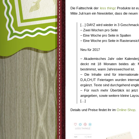
Die Falttechnik der
less thingz
Produkte ist e
Mitte Juli kam ein Newsletter, dass die neuen
[…] DAYZ wird wieder in 3 Geschmacks
– Zwei Wochen pro Seite
– Eine Woche pro Seite in Spalten
– Eine Woche pro Seite in Rasteransic
Neu für 2017
– Akademisches Jahr oder Kalenderj
deckt mit 18 Monaten beides ab: 
bestimmst, wann Jahreswechsel ist.
– Die Inhalte sind für internationa
D,A,CH,IT Feiertagen wurden interna
ergänzt. Texte sind durchgehend engli
– Für noch mehr Überblick ist jetzt
angegeben, sowie weitere kleine Layo
[…]
Details und Preise findet ihr im
Online-Shop
.