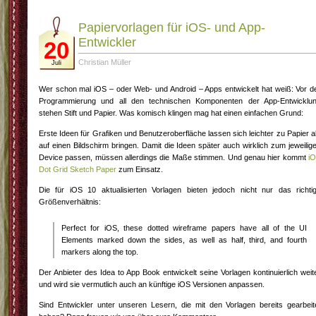
Papiervorlagen für iOS- und App-
Entwickler
20
Christian Müller
Juli
Wer schon mal iOS – oder Web- und Android – Apps entwickelt hat weiß: Vor d
Programmierung und all den technischen Komponenten der App-Entwicklu
stehen Stift und Papier. Was komisch klingen mag hat einen einfachen Grund:
Erste Ideen für Grafiken und Benutzeroberfläche lassen sich leichter zu Papier a
auf einen Bildschirm bringen. Damit die Ideen später auch wirklich zum jeweilig
Device passen, müssen allerdings die Maße stimmen. Und genau hier kommt
i
Dot Grid Sketch Paper
zum Einsatz.
Die für iOS 10 aktualisierten Vorlagen bieten jedoch nicht nur das richti
Größenverhältnis:
Perfect for iOS, these dotted wireframe papers have all of the UI
Elements marked down the sides, as well as half, third, and fourth
markers along the top.
Der Anbieter des Idea to App Book entwickelt seine Vorlagen kontinuierlich weit
und wird sie vermutlich auch an künftige iOS Versionen anpassen.
Sind Entwickler unter unseren Lesern, die mit den Vorlagen bereits gearbeit