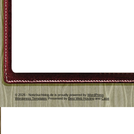
© 2026 - Notizbuchblog.de is proudly powered by
WordPress
Wordpress Templates
Presented by
Best Web Hosting
and
Case