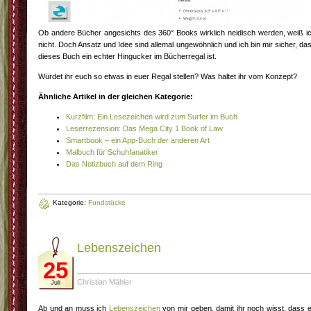
Ob andere Bücher angesichts des 360° Books wirklich neidisch werden, weiß i
nicht. Doch Ansatz und Idee sind allemal ungewöhnlich und ich bin mir sicher, da
dieses Buch ein echter Hingucker im Bücherregal ist.
Würdet ihr euch so etwas in euer Regal stellen? Was haltet ihr vom Konzept?
Ähnliche Artikel in der gleichen Kategorie:
Kurzfilm: Ein Lesezeichen wird zum Surfer im Buch
Leserrezension: Das Mega City 1 Book of Law
Smartbook – ein App-Buch der anderen Art
Malbuch für Schuhfanatiker
Das Notizbuch auf dem Ring
Kategorie:
Fundstücke
Lebenszeichen
25
Christian Mähler
Juli
Ab und an muss ich
Lebenszeichen
von mir geben, damit ihr noch wisst, dass 