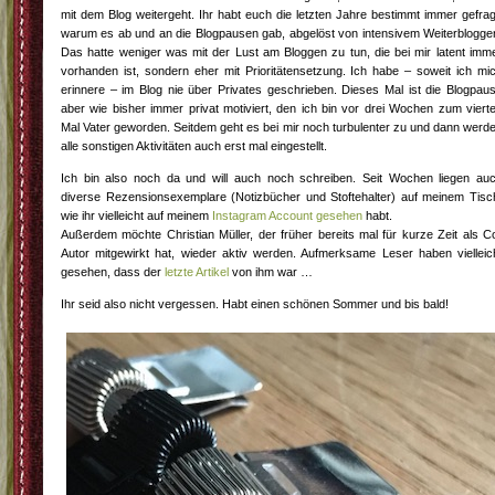
mit dem Blog weitergeht. Ihr habt euch die letzten Jahre bestimmt immer gefrag
warum es ab und an die Blogpausen gab, abgelöst von intensivem Weiterblogge
Das hatte weniger was mit der Lust am Bloggen zu tun, die bei mir latent imm
vorhanden ist, sondern eher mit Prioritätensetzung. Ich habe – soweit ich mi
erinnere – im Blog nie über Privates geschrieben. Dieses Mal ist die Blogpau
aber wie bisher immer privat motiviert, den ich bin vor drei Wochen zum viert
Mal Vater geworden. Seitdem geht es bei mir noch turbulenter zu und dann werd
alle sonstigen Aktivitäten auch erst mal eingestellt.
Ich bin also noch da und will auch noch schreiben. Seit Wochen liegen au
diverse Rezensionsexemplare (Notizbücher und Stoftehalter) auf meinem Tisc
wie ihr vielleicht auf meinem
Instagram Account gesehen
habt.
Außerdem möchte Christian Müller, der früher bereits mal für kurze Zeit als C
Autor mitgewirkt hat, wieder aktiv werden. Aufmerksame Leser haben vielleic
gesehen, dass der
letzte Artikel
von ihm war …
Ihr seid also nicht vergessen. Habt einen schönen Sommer und bis bald!