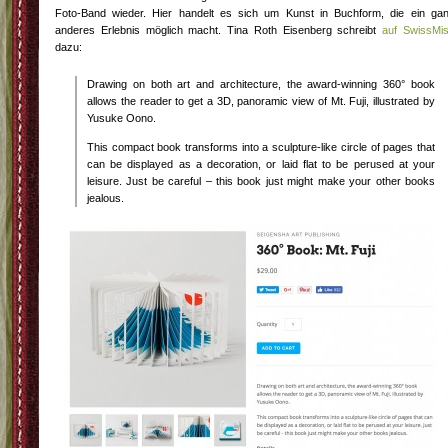
Foto-Band wieder. Hier handelt es sich um Kunst in Buchform, die ein ga
anderes Erlebnis möglich macht. Tina Roth Eisenberg schreibt
auf SwissMi
dazu:
Drawing on both art and architecture, the award-winning 360° book
allows the reader to get a 3D, panoramic view of Mt. Fuji, illustrated by
Yusuke Oono.
This compact book transforms into a sculpture-like circle of pages that
can be displayed as a decoration, or laid flat to be perused at your
leisure. Just be careful – this book just might make your other books
jealous.