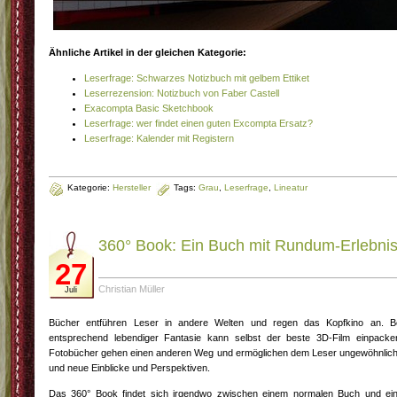
Ähnliche Artikel in der gleichen Kategorie:
Leserfrage: Schwarzes Notizbuch mit gelbem Ettiket
Leserrezension: Notizbuch von Faber Castell
Exacompta Basic Sketchbook
Leserfrage: wer findet einen guten Excompta Ersatz?
Leserfrage: Kalender mit Registern
Kategorie:
Hersteller
Tags:
Grau
,
Leserfrage
,
Lineatur
360° Book: Ein Buch mit Rundum-Erlebni
27
Christian Müller
Juli
Bücher entführen Leser in andere Welten und regen das Kopfkino an. B
entsprechend lebendiger Fantasie kann selbst der beste 3D-Film einpacke
Fotobücher gehen einen anderen Weg und ermöglichen dem Leser ungewöhnlic
und neue Einblicke und Perspektiven.
Das 360° Book findet sich irgendwo zwischen einem normalen Buch und ei