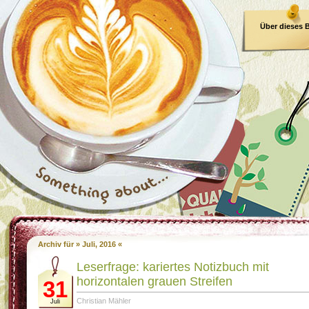
Über dieses 
E-Book
Archiv für » Juli, 2016 «
Leserfrage: kariertes Notizbuch mit
horizontalen grauen Streifen
31
Christian Mähler
Juli