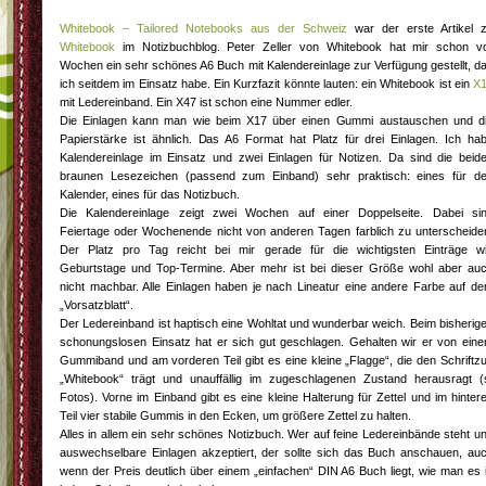
Whitebook – Tailored Notebooks aus der Schweiz
war der erste Artikel 
Whitebook
im Notizbuchblog. Peter Zeller von Whitebook hat mir schon v
Wochen ein sehr schönes A6 Buch mit Kalendereinlage zur Verfügung gestellt, d
ich seitdem im Einsatz habe. Ein Kurzfazit könnte lauten: ein Whitebook ist ein
X
mit Ledereinband. Ein X47 ist schon eine Nummer edler.
Die Einlagen kann man wie beim X17 über einen Gummi austauschen und d
Papierstärke ist ähnlich. Das A6 Format hat Platz für drei Einlagen. Ich ha
Kalendereinlage im Einsatz und zwei Einlagen für Notizen. Da sind die beid
braunen Lesezeichen (passend zum Einband) sehr praktisch: eines für d
Kalender, eines für das Notizbuch.
Die Kalendereinlage zeigt zwei Wochen auf einer Doppelseite. Dabei si
Feiertage oder Wochenende nicht von anderen Tagen farblich zu unterscheide
Der Platz pro Tag reicht bei mir gerade für die wichtigsten Einträge w
Geburtstage und Top-Termine. Aber mehr ist bei dieser Größe wohl aber au
nicht machbar. Alle Einlagen haben je nach Lineatur eine andere Farbe auf d
„Vorsatzblatt“.
Der Ledereinband ist haptisch eine Wohltat und wunderbar weich. Beim bisherig
schonungslosen Einsatz hat er sich gut geschlagen. Gehalten wir er von ein
Gummiband und am vorderen Teil gibt es eine kleine „Flagge“, die den Schriftz
„Whitebook“ trägt und unauffällig im zugeschlagenen Zustand herausragt (
Fotos). Vorne im Einband gibt es eine kleine Halterung für Zettel und im hinter
Teil vier stabile Gummis in den Ecken, um größere Zettel zu halten.
Alles in allem ein sehr schönes Notizbuch. Wer auf feine Ledereinbände steht u
auswechselbare Einlagen akzeptiert, der sollte sich das Buch anschauen, au
wenn der Preis deutlich über einem „einfachen“ DIN A6 Buch liegt, wie man es 