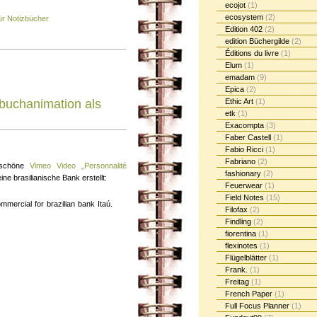
ecojot
(1)
ecosystem
(2)
ür Notizbücher
Edition 402
(2)
edition Büchergilde
(2)
Éditions du livre
(1)
Elum
(1)
emadam
(9)
Epica
(2)
Ethic Art
(1)
buchanimation als
etk
(1)
Exacompta
(3)
Faber Castell
(1)
Fabio Ricci
(1)
Fabriano
(2)
 schöne
Vimeo Video „Personnalité
fashionary
(2)
ne brasilianische Bank erstellt:
Feuerwear
(1)
Field Notes
(15)
mercial for brazilian bank Itaú.
Filofax
(2)
Findling
(2)
fiorentina
(1)
flexinotes
(1)
Flügelblätter
(1)
Frank.
(1)
Freitag
(1)
French Paper
(1)
Full Focus Planner
(1)