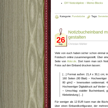
DIY Notizobjekte – Memo-Blocks
Kategorie:
Fundstücke
Tags:
Serviette
Notizbucheinband mi
gestalten
26
Christian Mähler
Sep.
Viele von euch haben sicher schon einmal on
Fotobuch online zusammengestellt. Über ei
Seite von
ifolor.de
. Dort kann man sich Noti
Fotos auf den Einband drucken lassen:
[…] Format außen: 21,4 x 30,1 cm; i
160 Seiten (80 Blatt) – Hochwertiger 
80 g/m2 – Innenseiten seidenmatt: 
Hochwertiger Digitaldruck auf Vorder
– Umschlag: stabiler Bucheinband, g
Klebebindung […]
Für weniger als 12 EUR kann man die Bücher 
über einen Einbandkonfigurator, der mehre