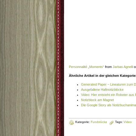
Personnalité „Moments“
from
Jarbas Agnelli
o
Ähnliche Artikel in der gleichen Kategorie
Generated Paper – Lineaturen zum 
Ausgefallene Haftnotizblöcke
Video: Hier entsteht ein Roboter aus 
Notizblock am Magnet
Die Google Story als Notizbuchanima
Kategorie:
Fundstücke
Tags:
Video