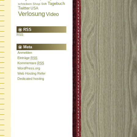
Tagebuch
schreiben
Shop
Stift
Twitter
USA
Verlosung
Video
RSS
RSS
Meta
Anmelden
Einträge
RSS
Kommentare
RSS
WordPress.org
Web Hosting Refer
Dedicated hosting