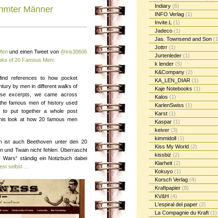
Indiary
(6)
ühmter Männer
INFO Verlag
(1)
Invite.L
(1)
Jadeco
(1)
Jas. Townsend and Son
(1
Jottrr
(1)
Men
und einen Tweet von
@iris30606
Jurtenleder
(1)
oks of 20 Famous Men
:
k lender
(5)
K&Company
(2)
ind references to how pocket
KA_LEN_DIAR
(1)
ury by men in different walks of
Kaje Notebooks
(1)
those excerpts, we came across
Kalos
(1)
 the famous men of history used
KarlenSwiss
(1)
 to put together a whole post
Karst
(1)
s this look at how 20 famous men
Kaspar
(1)
keiver
(3)
kimmidoll
(1)
n ist auch Beethoven unter den 20
Kiss My World
(2)
 und Twain nicht fehlen. Überrascht
kissbiz
(2)
 Wars“ ständig ein Notizbuch dabei
Klarheit
(2)
lest selbst …
Kokuyo
(1)
Korsch Verlag
(4)
Kraftpapier
(8)
KV&H
(4)
L'espiral del paper
(2)
La Compagnie du Kraft
(1)