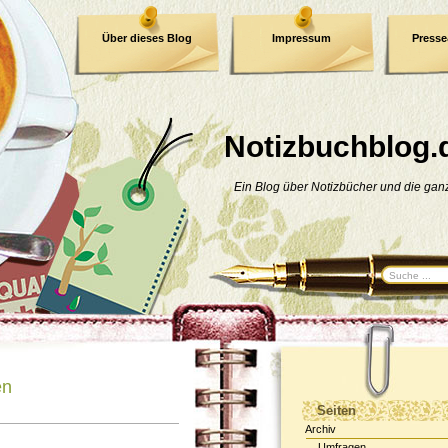
Über dieses Blog
Impressum
Press
E-Book
Datenschutzerklärung
Notizbuchblog.
Ein Blog über Notizbücher und die ga
en
Seiten
Archiv
Umfragen