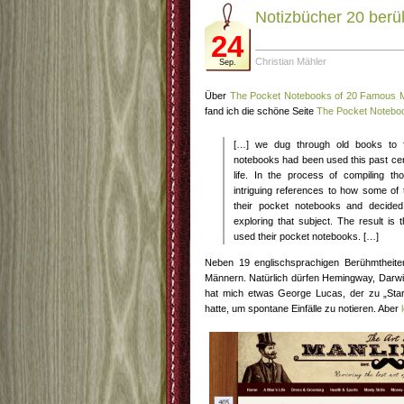
Notizbücher 20 ber
24
Christian Mähler
Sep.
Über
The Pocket Notebooks of 20 Famous 
fand ich die schöne Seite
The Pocket Notebo
[…] we dug through old books to f
notebooks had been used this past cent
life. In the process of compiling 
intriguing references to how some of
their pocket notebooks and decided
exploring that subject. The result i
used their pocket notebooks. […]
Neben 19 englischsprachigen Berühmtheite
Männern. Natürlich dürfen Hemingway, Darwin
hat mich etwas George Lucas, der zu „Star
hatte, um spontane Einfälle zu notieren. Aber