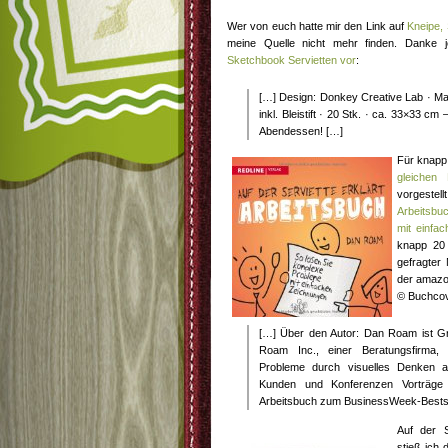
Wer von euch hatte mir den Link auf
Kneipe, 
meine Quelle nicht mehr finden. Danke jed
Sketchbook Servietten vor
:
[…] Design: Donkey Creative Lab · Ma
inkl. Bleistift · 20 Stk. · ca. 33×33 
Abendessen! […]
Für knapp 
gleichen 
vorgestel
Arbeitsbu
mit einfa
knapp 20 
gefragter
der amazo
© Buchcov
[…] Über den Autor: Dan Roam ist Gr
Roam Inc., einer Beratungsfirma, 
Probleme durch visuelles Denken au
Kunden und Konferenzen Vorträg
Arbeitsbuch zum BusinessWeek-Bestse
Auf der 
stieß ich