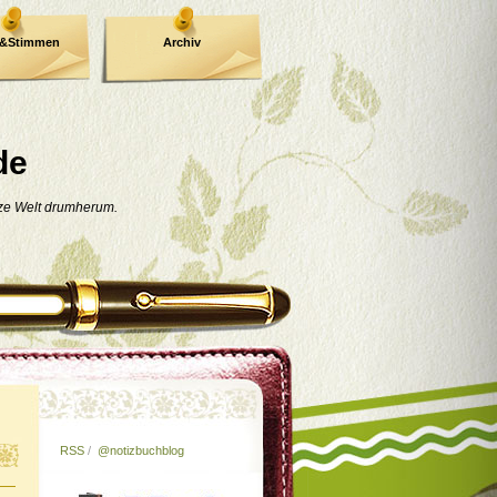
e&Stimmen
Archiv
de
nze Welt drumherum.
RSS
/
@notizbuchblog