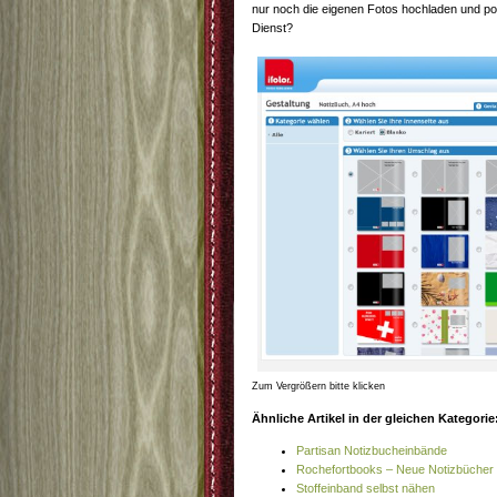
nur noch die eigenen Fotos hochladen und pos
Dienst?
Zum Vergrößern bitte klicken
Ähnliche Artikel in der gleichen Kategorie
Partisan Notizbucheinbände
Rochefortbooks – Neue Notizbücher i
Stoffeinband selbst nähen