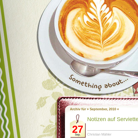
Archiv für » September, 2010 «
Notizen auf Serviett
27
Christian Mähler
Sep.