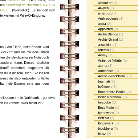
altbooken
(1)
Buch
Servietten im Notizbuch NAPKIN
Alwych
(1)
BOOK
(Werbelink). Es handelt sich
amarcord
(1)
ervietten mit Wire-O-Bindung:
Anthropologie
(1)
apica
(2)
Appointed
(2)
Arche Blancs
(1)
Archie Grand
(1)
arsedition
(1)
nau! Am Tisch, beim Essen. Und
artemis
(1)
kleckert und bis zu den Ohren
Arwey
(10)
en die gleichzeitig ein Notizbuch
Astier de Villatte
(1)
assieren kann. Dieses nützliche
atoma
(3)
llstoff bestehen. Insgesamt 30
Authentics
(2)
dest du in diesem Buch. Sie lassen
Avery Zweckform
(16)
annst du also entweder brillante
basmati
(2)
infach die Essensreste aus dem
be2ween
(1)
Beechmore Books
(1)
Berlin Notebook
(1)
liebsten in ein Notizbuch. Irgendwie
bespoke
(1)
n zu kritzeln. Was meint ihr?
Best Made
(1)
:
betonware
(1)
Betzold
(2)
Bindewerk
(7)
blockberg
(3)
bluuz
(2)