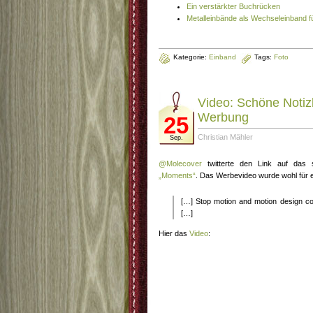
Ein verstärkter Buchrücken
Metalleinbände als Wechseleinband f
Kategorie:
Einband
Tags:
Foto
Video: Schöne Notiz
Werbung
25
Christian Mähler
Sep.
@Molecover
twitterte den Link auf das
„Moments“
. Das Werbevideo wurde wohl für ei
[…] Stop motion and motion design com
[…]
Hier das
Video
: