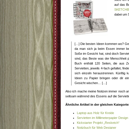
auf das 
SKETCH
dabei um S
[…] Die besten Ideen kommen wo? Ge
da man sich ja beim Essen immer be
Soße im Gesicht hat, sind doch Serviett
sind, das Beste was der Menschheit p
Buch enthält 120 Seiten, die aus Ze
Servietten, jeweils 4-fach gefaltet, fin
sich einzeln heraustrennen. Künftig k
Ideen zu Papier bringen oder dir e
Gesicht wischen… […]
Also ich mache meine Notizen immer noch am 
seltsam während des Essens auf die Serviette
Ähnliche Artikel in der gleichen Kategorie
Laptop aus Holz für Kreide
Servietten im Millimeterpapier Design
Kickstarter Projekt „Resketch“
Notizbuch für Web Designer