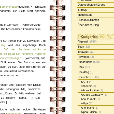
Datenschutzerklärung
Serviette, Idee
geschickt? – ich kann
E-Book
enfalls! Die Seite stellt spezielle
Impressum
Presse&Stimmen
de in Germany – Papierserviette
Über dieses Blog
cm – Die besten Ideen kommen beim
Kategorien
6 EUR erhält man 20 Servietten. . Im
Allgemein
(515)
Blog
wird das zugehörige Buch
Buch
(32)
lt:
Auf der Serviette erklärt –
Einband
(113)
ch: So lösen Sie komplexe Probleme
Flowbook
(3)
chen Zeichnungen
(Werbelink), das
Fundstücke
(678)
EUR kostet. Der Autor scheint ein
 Mann zu sein, aber die Kritiken auf
Hack
(40)
n Seite sind durchwachsen.
HackBag
(5)
er amazon.de.
Hersteller
(1.202)
&ART
(4)
ünder und Präsident von Digital
18hoch2
(3)
die Managern hilft, komplexe
A book for that
(1)
fzulösen. Er hält weltweit bei
A Good Company
(1)
e zu diesem Thema. […] Das
About:Blank
(1)
ller […]
adliga
(1)
Ahoi Marie
(1)
Suche nach den obigen Servietten
Alpha Edition
(1)
 dann
bei amazon
(Werbelink) auch