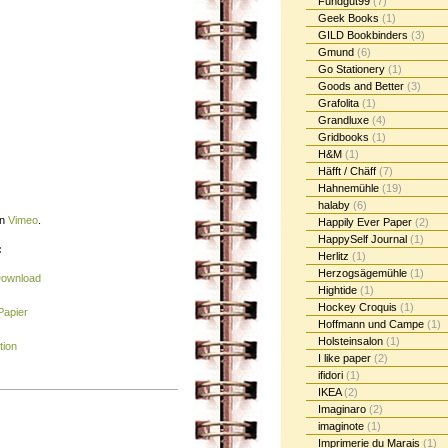
Fundgut99
(7)
Geek Books
(1)
GILD Bookbinders
(3)
Gmund
(6)
Go Stationery
(1)
Goods and Better
(3)
Grafolita
(1)
Grandluxe
(4)
Gridbooks
(1)
H&M
(1)
Häfft / Chäff
(7)
Hahnemühle
(19)
halaby
(6)
n
Vimeo
.
Happily Ever Paper
(2)
HappySelf Journal
(1)
:
Herlitz
(1)
Herzogsägemühle
(1)
Download
Hightide
(1)
Hockey Croquis
(1)
Papier
Hoffmann und Campe
(1)
Holsteinsalon
(1)
tion
I like paper
(2)
ifidori
(1)
IKEA
(2)
Imaginaro
(2)
imaginote
(1)
Imprimerie du Marais
(1)