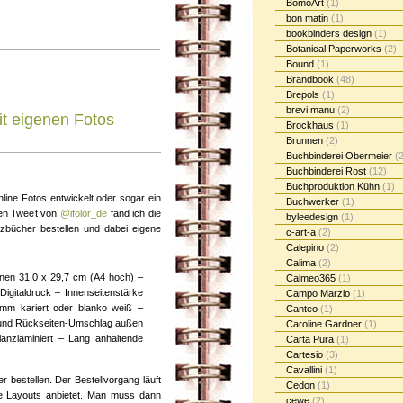
BomoArt
(1)
bon matin
(1)
bookbinders design
(1)
Botanical Paperworks
(2)
Bound
(1)
Brandbook
(48)
Brepols
(1)
brevi manu
(2)
t eigenen Fotos
Brockhaus
(1)
Brunnen
(2)
Buchbinderei Obermeier
(2
Buchbinderei Rost
(12)
Buchproduktion Kühn
(1)
line Fotos entwickelt oder sogar ein
Buchwerker
(1)
nen Tweet von
@ifolor_de
fand ich die
byleedesign
(1)
zbücher bestellen und dabei eigene
c-art-a
(2)
Calepino
(2)
Calima
(2)
nnen 31,0 x 29,7 cm (A4 hoch) –
Calmeo365
(1)
Digitaldruck – Innenseitenstärke
Campo Marzio
(1)
4mm kariert oder blanko weiß –
Canteo
(1)
- und Rückseiten-Umschlag außen
Caroline Gardner
(1)
lanzlaminiert – Lang anhaltende
Carta Pura
(1)
Cartesio
(3)
Cavallini
(1)
bestellen. Der Bestellvorgang läuft
Cedon
(1)
re Layouts anbietet. Man muss dann
cewe
(2)