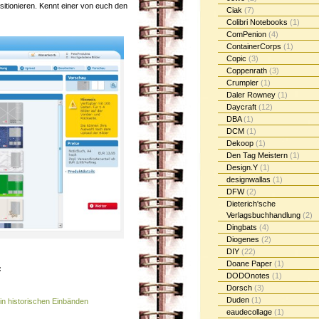
itionieren. Kennt einer von euch den
Ciak
(7)
Colibri Notebooks
(1)
ComPenion
(4)
ContainerCorps
(1)
Copic
(3)
Coppenrath
(3)
Crumpler
(1)
Daler Rowney
(1)
Daycraft
(12)
DBA
(1)
DCM
(1)
Dekoop
(1)
Den Tag Meistern
(1)
Design.Y
(1)
designwallas
(1)
DFW
(2)
Dieterich'sche
Verlagsbuchhandlung
(2)
Dingbats
(4)
Diogenes
(2)
DIY
(22)
Doane Paper
(1)
:
DODOnotes
(1)
Dorsch
(3)
Duden
(1)
n historischen Einbänden
eaudecollage
(1)