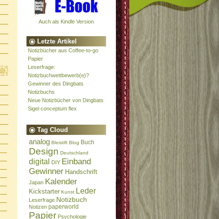
Auch als Kindle Version
Letzte Artikel
Notizbücher aus Coffee-to-go
Papier
Leserfrage:
Notizbuchwettbewerb(e)?
Gewinner des Dingbats
Notizbuchs
Neue Notizbücher von Dingbats
Sigel conceptum flex
Tag Cloud
analog
Buch
Bleistift
Blog
Design
Deutschland
Einband
digital
DIY
Gewinner
Handschrift
Kalender
Japan
Leder
Kickstarter
Kunst
Notizbuch
Leserfrage
paperworld
Notizen
Papier
Psychologie