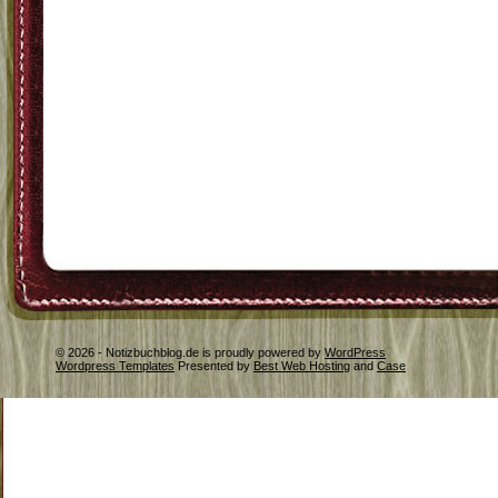
© 2026 - Notizbuchblog.de is proudly powered by
WordPress
Wordpress Templates
Presented by
Best Web Hosting
and
Case