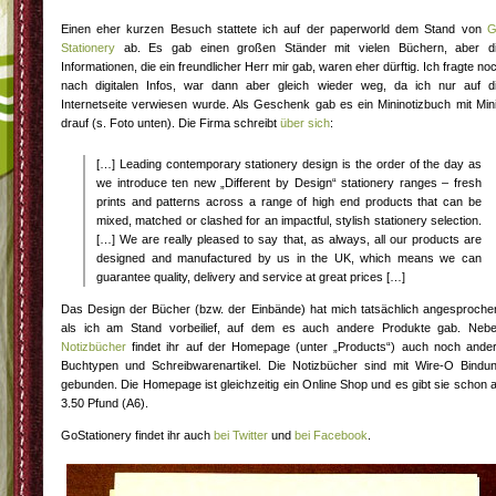
Einen eher kurzen Besuch stattete ich auf der paperworld dem Stand von
G
Stationery
ab. Es gab einen großen Ständer mit vielen Büchern, aber d
Informationen, die ein freundlicher Herr mir gab, waren eher dürftig. Ich fragte no
nach digitalen Infos, war dann aber gleich wieder weg, da ich nur auf d
Internetseite verwiesen wurde. Als Geschenk gab es ein Mininotizbuch mit Min
drauf (s. Foto unten). Die Firma schreibt
über sich
:
[…] Leading contemporary stationery design is the order of the day as
we introduce ten new „Different by Design“ stationery ranges – fresh
prints and patterns across a range of high end products that can be
mixed, matched or clashed for an impactful, stylish stationery selection.
[…] We are really pleased to say that, as always, all our products are
designed and manufactured by us in the UK, which means we can
guarantee quality, delivery and service at great prices […]
Das Design der Bücher (bzw. der Einbände) hat mich tatsächlich angesproche
als ich am Stand vorbeilief, auf dem es auch andere Produkte gab. Neb
Notizbücher
findet ihr auf der Homepage (unter „Products“) auch noch ande
Buchtypen und Schreibwarenartikel. Die Notizbücher sind mit Wire-O Bindu
gebunden. Die Homepage ist gleichzeitig ein Online Shop und es gibt sie schon 
3.50 Pfund (A6).
GoStationery findet ihr auch
bei Twitter
und
bei Facebook
.