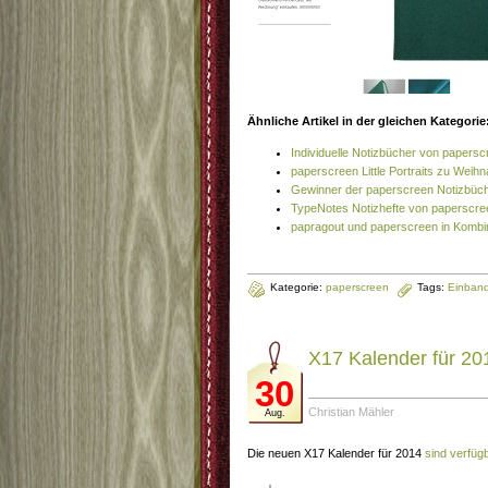
Ähnliche Artikel in der gleichen Kategorie
Individuelle Notizbücher von papersc
paperscreen Little Portraits zu Weih
Gewinner der paperscreen Notizbüc
TypeNotes Notizhefte von paperscre
papragout und paperscreen in Kombi
Kategorie:
paperscreen
Tags:
Einban
X17 Kalender für 20
30
Christian Mähler
Aug.
Die neuen X17 Kalender für 2014
sind verfüg