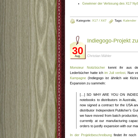
Gewinner der Verlosung des X17 Nyl
Kategorie:
X17 / X47
Tags:
Kalender
Indiegogo-Projekt z
30
Christian Mähler
Aug.
Monsieur Notizbücher
kennt ihr aus de
Lederbücher hatte ich
im Juli verlost
. Nun v
Kampagne
(Indiegogo ist ähnlich wie Kicks
Expansion zu sammeln:
[…] SO WHY ARE YOU ON INDIEGOG
notebooks to distributors in Austral
now signed a contract for the USA a
distributor Independent Publisher’s Gui
we have moved from batch production, 
currently at our manufacturing capa
orders to justify expansion with our ma
In der Projektbeschreibung
findet ihr noch 