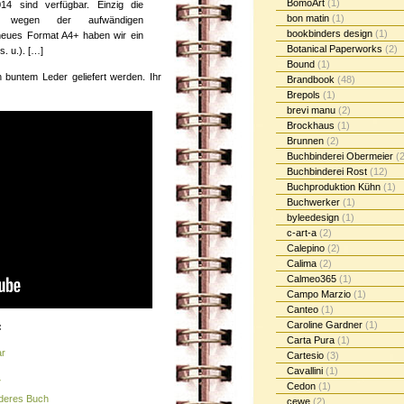
BomoArt
(1)
4 sind verfügbar. Einzig die
bon matin
(1)
 wegen der aufwändigen
bookbinders design
(1)
neues Format A4+ haben wir ein
Botanical Paperworks
(2)
. u.). […]
Bound
(1)
 buntem Leder geliefert werden. Ihr
Brandbook
(48)
Brepols
(1)
brevi manu
(2)
Brockhaus
(1)
Brunnen
(2)
Buchbinderei Obermeier
(2
Buchbinderei Rost
(12)
Buchproduktion Kühn
(1)
Buchwerker
(1)
byleedesign
(1)
c-art-a
(2)
Calepino
(2)
Calima
(2)
Calmeo365
(1)
Campo Marzio
(1)
Canteo
(1)
Caroline Gardner
(1)
:
Carta Pura
(1)
ar
Cartesio
(3)
Cavallini
(1)
7
Cedon
(1)
nderes Buch
cewe
(2)