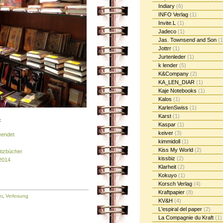
Indiary
(6)
INFO Verlag
(1)
Invite.L
(1)
Jadeco
(1)
Jas. Townsend and Son
(1
Jottrr
(1)
Jurtenleder
(1)
k lender
(5)
K&Company
(2)
KA_LEN_DIAR
(1)
Kaje Notebooks
(1)
Kalos
(1)
KarlenSwiss
(1)
Karst
(1)
:
Kaspar
(1)
keiver
(3)
eendet
kimmidoll
(1)
Kiss My World
(2)
tizbücher
kissbiz
(2)
2014
Klarheit
(2)
Kokuyo
(1)
Korsch Verlag
(4)
Kraftpapier
(8)
r
,
Verlosung
KV&H
(4)
L'espiral del paper
(2)
La Compagnie du Kraft
(1)