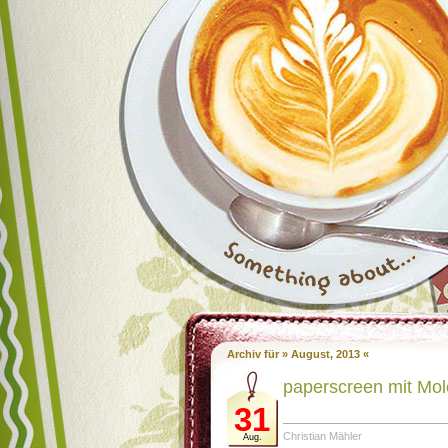
Archiv für » August, 2013 «
paperscreen mit Mo
31
Christian Mähler
Aug.