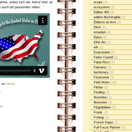
nahme, wobei sich der Aufruf eher an
ecojot
(1)
s auch ein passendes Video:
ecosystem
(2)
Edition 402
(2)
edition Büchergilde
(2)
Éditions du livre
(1)
Elum
(1)
emadam
(9)
Epica
(2)
Ethic Art
(1)
etk
(1)
Exacompta
(3)
Faber Castell
(1)
Fabio Ricci
(1)
Fabriano
(2)
fashionary
(2)
Feuerwear
(1)
Field Notes
(15)
k
on
Vimeo
.
Filofax
(2)
:
Findling
(2)
fiorentina
(1)
flexinotes
(1)
ng
Flügelblätter
(1)
Frank.
(1)
t
Freitag
(1)
French Paper
(1)
Full Focus Planner
(1)