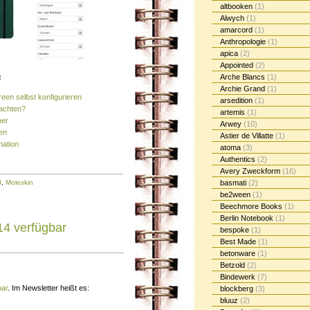
altbooken
(1)
Alwych
(1)
amarcord
(1)
Anthropologie
(1)
apica
(2)
Appointed
(2)
:
Arche Blancs
(1)
Archie Grand
(1)
reen selbst konfigurieren
arsedition
(1)
nachten?
artemis
(1)
her
Arwey
(10)
en
Astier de Villatte
(1)
nation
atoma
(3)
Authentics
(2)
Avery Zweckform
(16)
d
,
Moleskin
basmati
(2)
be2ween
(1)
Beechmore Books
(1)
Berlin Notebook
(1)
14 verfügbar
bespoke
(1)
Best Made
(1)
betonware
(1)
Betzold
(2)
Bindewerk
(7)
bar
. Im Newsletter heißt es:
blockberg
(3)
bluuz
(2)