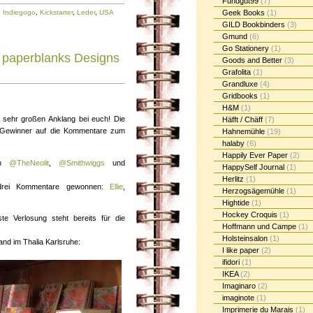
Fundgut99
(7)
,
Indiegogo
,
Kickstarter
,
Leder
,
USA
Geek Books
(1)
GILD Bookbinders
(3)
Gmund
(6)
Go Stationery
(1)
 paperblanks Designs
Goods and Better
(3)
Grafolita
(1)
Grandluxe
(4)
Gridbooks
(1)
H&M
(1)
sehr großen Anklang bei euch! Die
Häfft / Chäff
(7)
hs Gewinner auf die Kommentare zum
Hahnemühle
(19)
halaby
(6)
Happily Ever Paper
(2)
ten
@TheNeolit
,
@Smithwiggs
und
HappySelf Journal
(1)
Herlitz
(1)
n drei Kommentare gewonnen:
Ellie
,
Herzogsägemühle
(1)
Hightide
(1)
Hockey Croquis
(1)
e Verlosung steht bereits für die
Hoffmann und Campe
(1)
Holsteinsalon
(1)
nd im Thalia Karlsruhe:
I like paper
(2)
ifidori
(1)
IKEA
(2)
Imaginaro
(2)
imaginote
(1)
Imprimerie du Marais
(1)