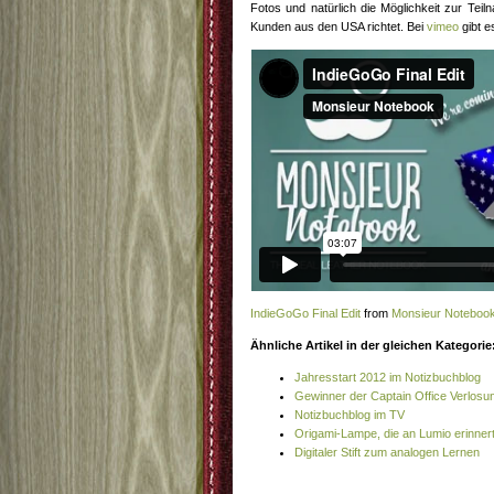
Fotos und natürlich die Möglichkeit zur Teil
Kunden aus den USA richtet. Bei
vimeo
gibt e
IndieGoGo Final Edit
from
Monsieur Noteboo
Ähnliche Artikel in der gleichen Kategorie
Jahresstart 2012 im Notizbuchblog
Gewinner der Captain Office Verlosu
Notizbuchblog im TV
Origami-Lampe, die an Lumio erinner
Digitaler Stift zum analogen Lernen