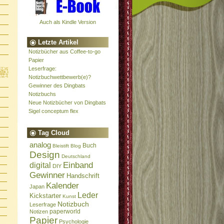
Auch als Kindle Version
Letzte Artikel
Notizbücher aus Coffee-to-go
Papier
Leserfrage:
Notizbuchwettbewerb(e)?
Gewinner des Dingbats
Notizbuchs
Neue Notizbücher von Dingbats
Sigel conceptum flex
Tag Cloud
analog
Buch
Bleistift
Blog
Design
Deutschland
Einband
digital
DIY
Gewinner
Handschrift
Kalender
Japan
Leder
Kickstarter
Kunst
Notizbuch
Leserfrage
paperworld
Notizen
Papier
Psychologie