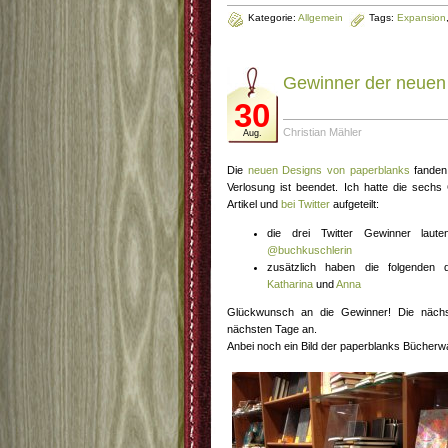
Kategorie:
Allgemein
Tags:
Expansion
Gewinner der neuen
30
Christian Mähler
Aug.
Die
neuen Designs von paperblanks
fanden 
Verlosung ist beendet. Ich hatte die sec
Artikel und
bei Twitter
aufgeteilt:
die drei Twitter Gewinner lau
@buchkuschlerin
zusätzlich haben die folgende
Katharina
und
Anna
Glückwunsch an die Gewinner! Die nächst
nächsten Tage an.
Anbei noch ein Bild der paperblanks Bücherwa