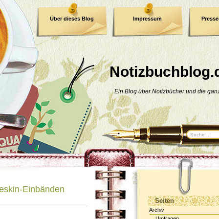
Über dieses Blog
Impressum
Press
E-Book
Datenschutzerklärung
Notizbuchblog.
Ein Blog über Notizbücher und die ga
leskin-Einbänden
Seiten
Archiv
Umfragen