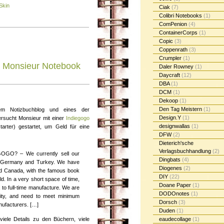
Skin
Ciak
(7)
Colibri Notebooks
(1)
ComPenion
(4)
ContainerCorps
(1)
Copic
(3)
Coppenrath
(3)
Crumpler
(1)
u Monsieur Notebook
Daler Rowney
(1)
Daycraft
(12)
DBA
(1)
DCM
(1)
Dekoop
(1)
Den Tag Meistern
(1)
m Notizbuchblog und eines der
Design.Y
(1)
ersucht Monsieur mit einer
Indiegogo
designwallas
(1)
tarter) gestartet, um Geld für eine
DFW
(2)
Dieterich'sche
Verlagsbuchhandlung
(2)
O? – We currently sell our
Dingbats
(4)
ia, Germany and Turkey. We have
Diogenes
(2)
nd Canada, with the famous book
DIY
(22)
ld. In a very short space of time,
Doane Paper
(1)
to full-time manufacture. We are
DODOnotes
(1)
city, and need to meet minimum
Dorsch
(3)
nufacturers. […]
Duden
(1)
viele Details zu den Büchern, viele
eaudecollage
(1)