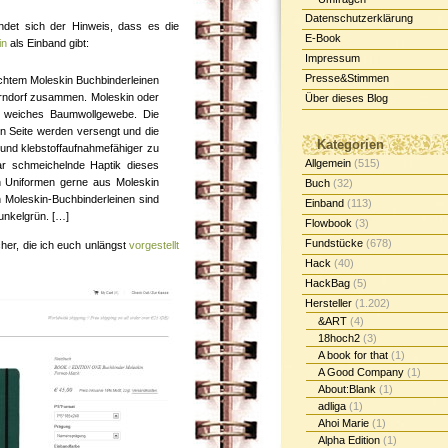
Datenschutzerklärung
ndet sich der Hinweis, dass es die
E-Book
in
als Einband gibt:
Impressum
Presse&Stimmen
echtem Moleskin Buchbinderleinen
rndorf zusammen. Moleskin oder
Über dieses Blog
es, weiches Baumwollgewebe. Die
n Seite werden versengt und die
Kategorien
 und klebstoffaufnahmefähiger zu
Allgemein
(515)
r schmeichelnde Haptik dieses
h Uniformen gerne aus Moleskin
Buch
(32)
n Moleskin-Buchbinderleinen sind
Einband
(113)
unkelgrün. […]
Flowbook
(3)
Fundstücke
(678)
her, die ich euch unlängst
vorgestellt
Hack
(40)
HackBag
(5)
Hersteller
(1.202)
&ART
(4)
18hoch2
(3)
A book for that
(1)
A Good Company
(1)
About:Blank
(1)
adliga
(1)
Ahoi Marie
(1)
Alpha Edition
(1)