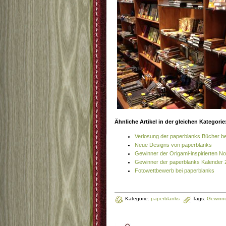
Ähnliche Artikel in der gleichen Kategorie
Verlosung der paperblanks Bücher b
Neue Designs von paperblanks
Gewinner der Origami-inspirierten No
Gewinner der paperblanks Kalender 
Fotowettbewerb bei paperblanks
Kategorie:
paperblanks
Tags:
Gewinne