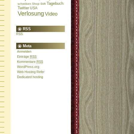
Tagebuch
schreiben
Shop
Stift
Twitter
USA
Verlosung
Video
RSS
RSS
Meta
Anmelden
Einträge
RSS
Kommentare
RSS
WordPress.org
Web Hosting Refer
Dedicated hosting