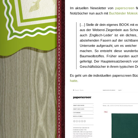
Im aktuellen Newsletter von
paperscreen
fi
Notizbücher nun auch mit
Buchbinder Molesk
[…] Stelle dir dein eigenes BOOK mit 
aus der Weberei Ziegenbein aus Scho
auch ‚Englisch-Leder‘ ist ein dicht
abstehenden Fasern auf der sichtbare
Unterseite aufgerauht, um es weicher
machen. So entsteht diese wunderba
Baumwollstoffes. Früher wurden auc
gefertigt. Der Haupteinsatzbereich vo
Geschäftsbücher in ihrem typischen D
Es geht um die individuellen paperscreen Büc
hatte
.