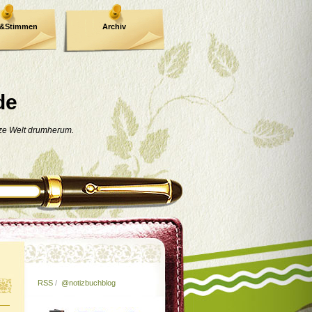
e&Stimmen
Archiv
de
nze Welt drumherum.
RSS
/
@notizbuchblog