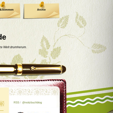
e&Stimmen
Archiv
de
nze Welt drumherum.
RSS
/
@notizbuchblog