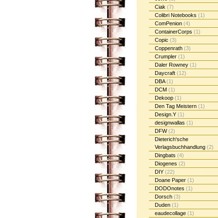
Ciak
(7)
Colibri Notebooks
(1)
ComPenion
(4)
ContainerCorps
(1)
Copic
(3)
Coppenrath
(3)
Crumpler
(1)
Daler Rowney
(1)
Daycraft
(12)
DBA
(1)
DCM
(1)
Dekoop
(1)
Den Tag Meistern
(1)
Design.Y
(1)
designwallas
(1)
DFW
(2)
Dieterich'sche
Verlagsbuchhandlung
(2)
Dingbats
(4)
Diogenes
(2)
DIY
(22)
Doane Paper
(1)
DODOnotes
(1)
Dorsch
(3)
Duden
(1)
eaudecollage
(1)