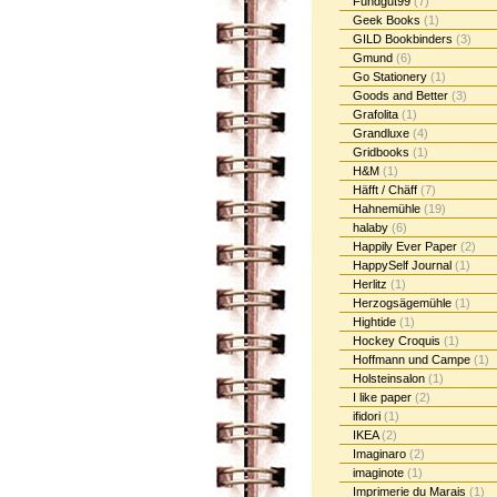
Fundgut99
(7)
Geek Books
(1)
GILD Bookbinders
(3)
Gmund
(6)
Go Stationery
(1)
Goods and Better
(3)
Grafolita
(1)
Grandluxe
(4)
Gridbooks
(1)
H&M
(1)
Häfft / Chäff
(7)
Hahnemühle
(19)
halaby
(6)
Happily Ever Paper
(2)
HappySelf Journal
(1)
Herlitz
(1)
Herzogsägemühle
(1)
Hightide
(1)
Hockey Croquis
(1)
Hoffmann und Campe
(1)
Holsteinsalon
(1)
I like paper
(2)
ifidori
(1)
IKEA
(2)
Imaginaro
(2)
imaginote
(1)
Imprimerie du Marais
(1)