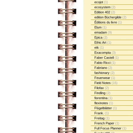
ecojot
(1)
ecosystem
(2)
Edition 402
(2)
edition Büchergilde
(2)
Éditions du livre
(1)
Elum
(1)
emadam
(9)
Epica
(2)
Ethic Art
(1)
etk
(1)
Exacompta
(3)
Faber Castell
(1)
Fabio Ricci
(1)
Fabriano
(2)
fashionary
(2)
Feuerwear
(1)
Field Notes
(15)
Filofax
(2)
Findling
(2)
fiorentina
(1)
flexinotes
(1)
Flügelblätter
(1)
Frank.
(1)
Freitag
(1)
French Paper
(1)
Full Focus Planner
(1)