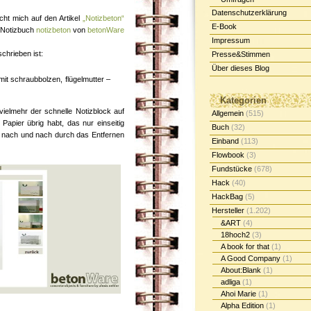
Datenschutzerklärung
cht mich auf den Artikel
„Notizbeton“
E-Book
 Notizbuch
notizbeton
von
betonWare
Impressum
chrieben ist:
Presse&Stimmen
Über dieses Blog
it schraubbolzen, flügelmutter –
Kategorien
 vielmehr der schnelle Notizblock auf
Allgemein
(515)
Papier übrig habt, das nur einseitig
Buch
(32)
nd nach und nach durch das Entfernen
Einband
(113)
Flowbook
(3)
Fundstücke
(678)
Hack
(40)
HackBag
(5)
Hersteller
(1.202)
&ART
(4)
18hoch2
(3)
A book for that
(1)
A Good Company
(1)
About:Blank
(1)
adliga
(1)
Ahoi Marie
(1)
Alpha Edition
(1)