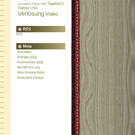
Tagebuch
schreiben
Shop
Stift
Twitter
USA
Verlosung
Video
RSS
RSS
Meta
Anmelden
Einträge
RSS
Kommentare
RSS
WordPress.org
Web Hosting Refer
Dedicated hosting