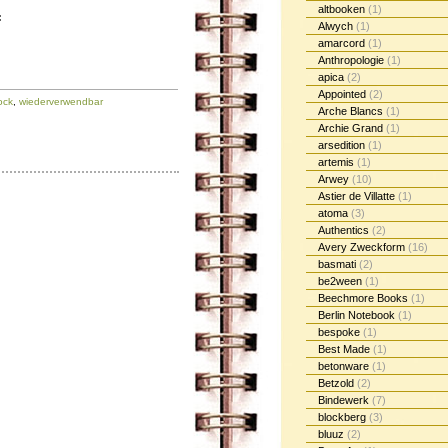
altbooken
(1)
:
Alwych
(1)
amarcord
(1)
Anthropologie
(1)
apica
(2)
Appointed
(2)
ock
,
wiederverwendbar
Arche Blancs
(1)
Archie Grand
(1)
arsedition
(1)
artemis
(1)
Arwey
(10)
Astier de Villatte
(1)
atoma
(3)
Authentics
(2)
Avery Zweckform
(16)
basmati
(2)
be2ween
(1)
Beechmore Books
(1)
Berlin Notebook
(1)
bespoke
(1)
Best Made
(1)
betonware
(1)
Betzold
(2)
Bindewerk
(7)
blockberg
(3)
bluuz
(2)