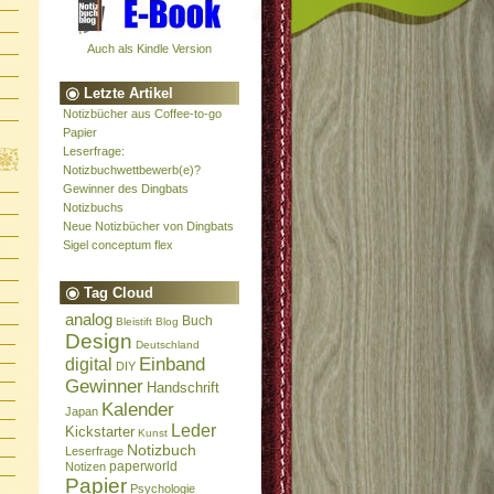
Auch als Kindle Version
Letzte Artikel
Notizbücher aus Coffee-to-go
Papier
Leserfrage:
Notizbuchwettbewerb(e)?
Gewinner des Dingbats
Notizbuchs
Neue Notizbücher von Dingbats
Sigel conceptum flex
Tag Cloud
analog
Buch
Bleistift
Blog
Design
Deutschland
Einband
digital
DIY
Gewinner
Handschrift
Kalender
Japan
Leder
Kickstarter
Kunst
Notizbuch
Leserfrage
paperworld
Notizen
Papier
Psychologie