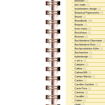
BomoArt
(1)
bon matin
(1)
bookbinders design
(1)
Botanical Paperworks
(2)
Bound
(1)
Brandbook
(48)
Brepols
(1)
brevi manu
(2)
Brockhaus
(1)
Brunnen
(2)
Buchbinderei Obermeier
(2
Buchbinderei Rost
(12)
Buchproduktion Kühn
(1)
Buchwerker
(1)
byleedesign
(1)
c-art-a
(2)
Calepino
(2)
Calima
(2)
Calmeo365
(1)
Campo Marzio
(1)
Canteo
(1)
Caroline Gardner
(1)
Carta Pura
(1)
Cartesio
(3)
Cavallini
(1)
Cedon
(1)
cewe
(2)