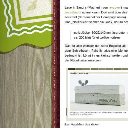
Leserin Sandra (Macherin von
re-cover
) ma
bei stilsucht
aufmerksam. Dort wird über das
berichtet (Screenshot der Homepage unten).
Das „Notizbuch“ ist eher ein Block, der so bes
notizblöcke, 30/27/140mm faserbeton m
ca. 200 blatt für einzeilige notizen
Das ist also weniger der stete Begleiter als
dem Schreibtisch. Falls ihr also eine Menge 
bedruckt ist, könnt ihr es kleinschneiden u
der Flügelmutter ersetzen.
Zum Vergrößern bitte klicken