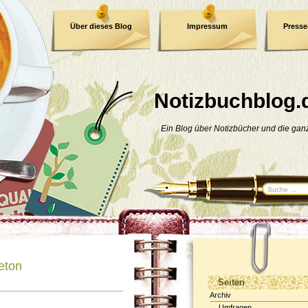
Über dieses Blog
Impressum
Press
E-Book
Datenschutzerklärung
Notizbuchblog.
Ein Blog über Notizbücher und die ga
eton
Seiten
Archiv
Umfragen