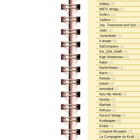
Indiary
(6)
INFO Verlag
(1)
Invite.L
(1)
Jadeco
(1)
Jas. Townsend and Son
(1
Jottrr
(1)
Jurtenleder
(1)
k lender
(5)
K&Company
(2)
KA_LEN_DIAR
(1)
Kaje Notebooks
(1)
Kalos
(1)
KarlenSwiss
(1)
Karst
(1)
Kaspar
(1)
keiver
(3)
kimmidoll
(1)
Kiss My World
(2)
kissbiz
(2)
Klarheit
(2)
Kokuyo
(1)
Korsch Verlag
(4)
Kraftpapier
(8)
KV&H
(4)
L'espiral del paper
(2)
La Compagnie du Kraft
(1)