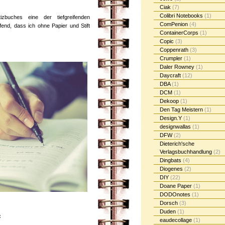
Ciak
(7)
Colibri Notebooks
(1)
buches eine der tiefgreifenden
ComPenion
(4)
fend, dass ich ohne Papier und Stift
ContainerCorps
(1)
Copic
(3)
Coppenrath
(3)
Crumpler
(1)
Daler Rowney
(1)
Daycraft
(12)
DBA
(1)
DCM
(1)
Dekoop
(1)
Den Tag Meistern
(1)
Design.Y
(1)
designwallas
(1)
DFW
(2)
Dieterich'sche
Verlagsbuchhandlung
(2)
Dingbats
(4)
Diogenes
(2)
DIY
(22)
Doane Paper
(1)
DODOnotes
(1)
Dorsch
(3)
Duden
(1)
:
eaudecollage
(1)