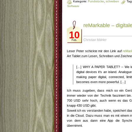
Kategorie:
Fundstücke
,
schreiben
Tag
Software
reMarkable – digital
10
Christian Mähler
Feb.
Leser Peter schickte mir den Link auf
reMar
Art Tablet zum Lesen, Schreiben und Zeichnen
[…] WHY A PAPER TABLET? – We lov
digital devices it’s an island. Analog
making paper digital, connected, limit
becomes even more powerful. […]
Ich muss zugeben, dass mich so ein Gerät
immer wieder von der Technik fasziniert bin. 
700 USD sehr hoch, auch wenn es das Gerä
knapp 430 USD gibt.
Soweit ich es verstanden habe, speichert das 
in die Cloud. Dazu muss man es mit einem mo
von dem aus dann eine App die Synchron
übernimmt.