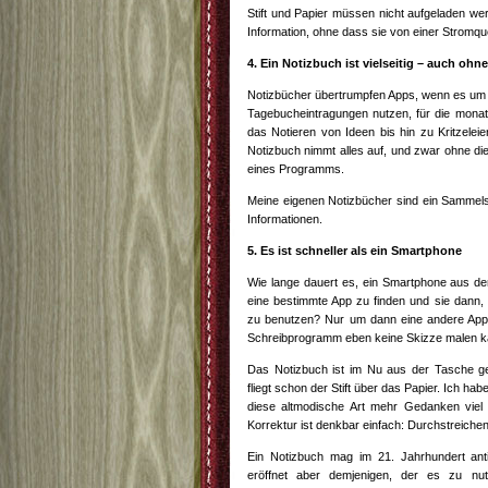
Stift und Papier müssen nicht aufgeladen we
Information, ohne dass sie von einer Stromq
4. Ein Notizbuch ist vielseitig – auch ohn
Notizbücher übertrumpfen Apps, wenn es um Vie
Tagebucheintragungen nutzen, für die monatli
das Notieren von Ideen bis hin zu Kritzelei
Notizbuch nimmt alles auf, und zwar ohne die 
eines Programms.
Meine eigenen Notizbücher sind ein Samme
Informationen.
5. Es ist schneller als ein Smartphone
Wie lange dauert es, ein Smartphone aus d
eine bestimmte App zu finden und sie dann, w
zu benutzen? Nur um dann eine andere App 
Schreibprogramm eben keine Skizze malen 
Das Notizbuch ist im Nu aus der Tasche g
fliegt schon der Stift über das Papier. Ich ha
diese altmodische Art mehr Gedanken viel 
Korrektur ist denkbar einfach: Durchstreichen
Ein Notizbuch mag im 21. Jahrhundert anti
eröffnet aber demjenigen, der es zu nu