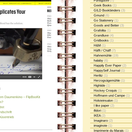
Fundgut99
(7)
Geek Books
(1)
GILD Bookbinders
(3)
Gmund
(6)
Go Stationery
(1)
Goods and Better
(3)
Grafolita
(1)
Grandluxe
(4)
Gridbooks
(1)
H&M
(1)
Häfft / Chäff
(7)
Hahnemühle
(19)
halaby
(6)
Happily Ever Paper
(2)
HappySelf Journal
(1)
Herlitz
(1)
Herzogsägemühle
(1)
Hightide
(1)
:
Hockey Croquis
(1)
Hoffmann und Campe
(1)
 dem Daumenkino – FlipBooKit
Holsteinsalon
(1)
en?
I like paper
(2)
bst
ifidori
(1)
ndschrift
IKEA
(2)
Düsentrieb
Imaginaro
(2)
imaginote
(1)
Imprimerie du Marais
(1)