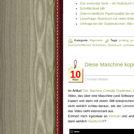
Das everyday book – ein Notizbuch 
Schriftlichkeit hilft
Unterschiedliche Papierqualität bei e
Leserfrage: Notizbuch mit vielen Krite
Umfrage bei der Süddeutschen: Wie n
Kategorie:
Allgemein
Tags:
analog
,
an
handschriftliches Schreiben
,
Notizbuch
,
schreib
Diese Maschine kopi
10
Christian Mähler
März
Im Artikel
This Machine Creepily Duplicates Y
Video, das über eine Maschine (und Software) 
kopiert und dann mit einem Stift entspreche
nicht wirklich schlau daraus, wie der Lernvorg
das Video sieht interessant aus.
Erinnert mich irgendwie an
Pensaki
und an
dann wirklich
Handschrift
?