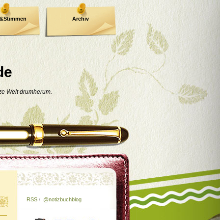
e&Stimmen
Archiv
de
nze Welt drumherum.
RSS
/
@notizbuchblog