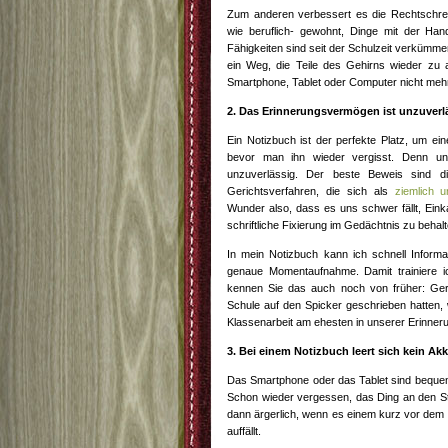
Zum anderen verbessert es die Rechtschrei
wie beruflich- gewohnt, Dinge mit der Hand
Fähigkeiten sind seit der Schulzeit verkümmer
ein Weg, die Teile des Gehirns wieder zu 
Smartphone, Tablet oder Computer nicht me
2. Das Erinnerungsvermögen ist unzuverl
Ein Notizbuch ist der perfekte Platz, um ei
bevor man ihn wieder vergisst. Denn unse
unzuverlässig. Der beste Beweis sind 
Gerichtsverfahren, die sich als
ziemlich u
Wunder also, dass es uns schwer fällt, Ein
schriftliche Fixierung im Gedächtnis zu behalt
In mein Notizbuch kann ich schnell Informat
genaue Momentaufnahme. Damit trainiere ic
kennen Sie das auch noch von früher: Ger
Schule auf den Spicker geschrieben hatten, 
Klassenarbeit am ehesten in unserer Erinneru
3. Bei einem Notizbuch leert sich kein Ak
Das Smartphone oder das Tablet sind bequem u
Schon wieder vergessen, das Ding an den S
dann ärgerlich, wenn es einem kurz vor dem 
auffällt.