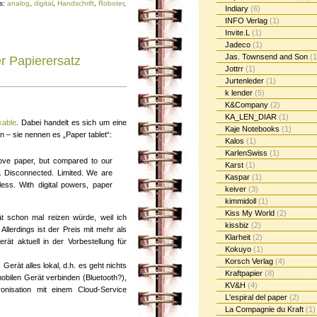
s:
analog
,
digital
,
Handschrift
,
Roboter
,
Indiary
(6)
INFO Verlag
(1)
Invite.L
(1)
Jadeco
(1)
Jas. Townsend and Son
(1
er Papierersatz
Jottrr
(1)
Jurtenleder
(1)
k lender
(5)
K&Company
(2)
KA_LEN_DIAR
(1)
kable
. Dabei handelt es sich um eine
Kaje Notebooks
(1)
 – sie nennen es „Paper tablet“:
Kalos
(1)
KarlenSwiss
(1)
e paper, but compared to our
Karst
(1)
ue. Disconnected. Limited. We are
Kaspar
(1)
less. With digital powers, paper
keiver
(3)
kimmidoll
(1)
Kiss My World
(2)
 schon mal reizen würde, weil ich
kissbiz
(2)
Allerdings ist der Preis mit mehr als
Klarheit
(2)
t aktuell in der Vorbestellung für
Kokuyo
(1)
Korsch Verlag
(4)
Gerät alles lokal, d.h. es geht nichts
Kraftpapier
(8)
bilen Gerät verbinden (Bluetooth?),
KV&H
(4)
isation mit einem Cloud-Service
L'espiral del paper
(2)
La Compagnie du Kraft
(1)