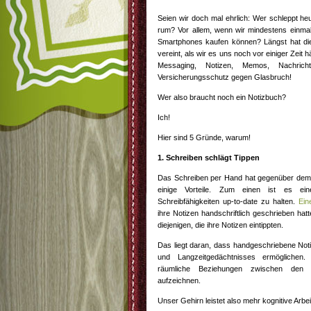
Seien wir doch mal ehrlich: Wer schleppt he
rum? Vor allem, wenn wir mindestens einma
Smartphones kaufen können? Längst hat di
vereint, als wir es uns noch vor einiger Zeit 
Messaging, Notizen, Memos, Nachrich
Versicherungsschutz gegen Glasbruch!
Wer also braucht noch ein Notizbuch?
Ich!
Hier sind 5 Gründe, warum!
1. Schreiben schlägt Tippen
Das Schreiben per Hand hat gegenüber dem 
einige Vorteile. Zum einen ist es ein
Schreibfähigkeiten up-to-date zu halten.
Eine
ihre Notizen handschriftlich geschrieben hat
diejenigen, die ihre Notizen eintippten.
Das liegt daran, dass handgeschriebene Not
und Langzeitgedächtnisses ermöglichen.
räumliche Beziehungen zwischen den ei
aufzeichnen.
Unser Gehirn leistet also mehr kognitive Arbei