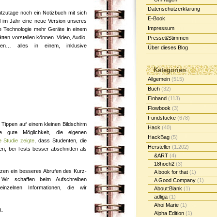
Datenschutzerklärung
utzutage noch ein Notizbuch mit sich
E-Book
l im Jahr eine neue Version unseres
Impressum
e Technologie mehr Geräte in einem
hätten vorstellen können. Video, Audio,
Presse&Stimmen
ten… alles in einem, inklusive
Über dieses Blog
Kategorien
Allgemein
(515)
Buch
(32)
Einband
(113)
Flowbook
(3)
Fundstücke
(678)
Tippen auf einem kleinen Bildschirm
Hack
(40)
e gute Möglichkeit, die eigenen
HackBag
(5)
 Studie zeigte
, dass Studenten, die
Hersteller
(1.202)
ten, bei Tests besser abschnitten als
&ART
(4)
18hoch2
(3)
izen ein besseres Abrufen des Kurz-
A book for that
(1)
 Wir schaffen beim Aufschreiben
A Good Company
(1)
nzelnen Informationen, die wir
About:Blank
(1)
adliga
(1)
Ahoi Marie
(1)
t.
Alpha Edition
(1)