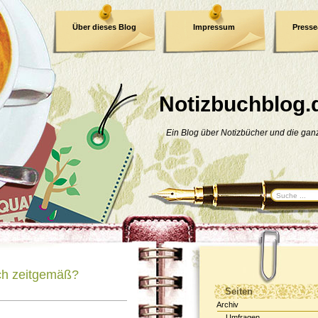
Über dieses Blog
Impressum
Press
E-Book
Datenschutzerklärung
Notizbuchblog.
Ein Blog über Notizbücher und die ga
och zeitgemäß?
Seiten
Archiv
Umfragen