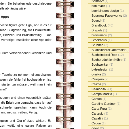
BomoArt
(1)
rden. Sie behalten jede geschriebene
bon matin
(1)
uelle abhängig wären.
bookbinders design
(1)
Botanical Paperworks
(2)
e Apps
Bound
(1)
lseitigkeit geht. Egal, ob Sie es für
Brandbook
(48)
che Budgetierung, die Einkaufsliste,
Brepols
(1)
en, Skizzen und Brainstorming – Das
brevi manu
(2)
vorherige Installation einer App oder
Brockhaus
(1)
Brunnen
(2)
Buchbinderei Obermeier
(2
lsurium verschiedener Gedanken und
Buchbinderei Rost
(12)
Buchproduktion Kühn
(1)
Buchwerker
(1)
byleedesign
(1)
c-art-a
(2)
er Tasche zu nehmen, einzuschalten,
Calepino
(2)
enn sie fehlerfrei hochgefahren ist,
Calima
(2)
starten zu müssen, weil man in ein
Calmeo365
(1)
kann?
Campo Marzio
(1)
ezogen und einen Augenblick später
Canteo
(1)
be die Erfahrung gemacht, dass ich auf
Caroline Gardner
(1)
schneller speichern kann. Auch die
Carta Pura
(1)
 und neu schreiben. Fertig.
Cartesio
(3)
Cavallini
(1)
quiert und Out-of-place wirken. Es
Cedon
(1)
tzen weiß, eine ganze Palette an
cewe
(2)