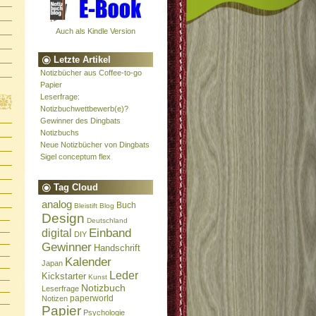
Auch als Kindle Version
Letzte Artikel
Notizbücher aus Coffee-to-go
Papier
Leserfrage:
Notizbuchwettbewerb(e)?
Gewinner des Dingbats
Notizbuchs
Neue Notizbücher von Dingbats
Sigel conceptum flex
Tag Cloud
analog
Buch
Bleistift
Blog
Design
Deutschland
Einband
digital
DIY
Gewinner
Handschrift
Kalender
Japan
Leder
Kickstarter
Kunst
Notizbuch
Leserfrage
paperworld
Notizen
Papier
Psychologie