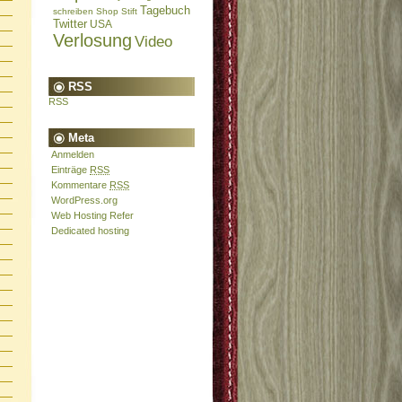
Tagebuch
schreiben
Shop
Stift
Twitter
USA
Verlosung
Video
RSS
RSS
Meta
Anmelden
Einträge
RSS
Kommentare
RSS
WordPress.org
Web Hosting Refer
Dedicated hosting