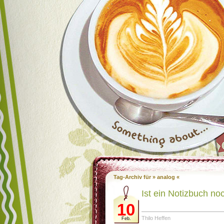
Tag-Archiv für » analog «
Ist ein Notizbuch n
10
Thilo Heffen
Feb.