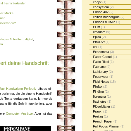
ecojot
(1)
mit Terminkalender
ecosystem
(2)
Edition 402
(2)
iner Marke
edition Büchergilde
(2)
rien
Éditions du livre
(1)
otierst du?
Elum
(1)
emadam
(9)
Epica
(2)
aloges Schreiben
,
digital
,
Ethic Art
(1)
en
etk
(1)
Exacompta
(3)
Faber Castell
(1)
Fabio Ricci
(1)
ert deine Handschrift
Fabriano
(2)
fashionary
(2)
Feuerwear
(1)
Field Notes
(15)
Filofax
(2)
our Handwriting Perfectly
gibt es ein
Findling
(2)
berichtet, die die eigene Handschrift
fiorentina
(1)
nde Texte verfassen kann. Ich werde
flexinotes
(1)
ang für die Schrift funktioniert, aber
Flügelblätter
(1)
Frank.
(1)
dere
Computer Ansätze
. Aber ist das
Freitag
(1)
French Paper
(1)
Full Focus Planner
(1)