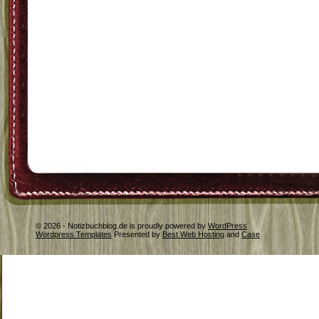
© 2026 - Notizbuchblog.de is proudly powered by
WordPress
Wordpress Templates
Presented by
Best Web Hosting
and
Case