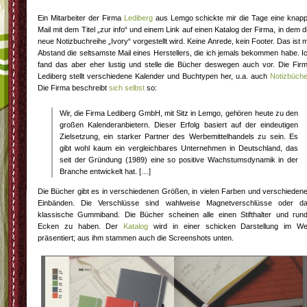
Ein Mitarbeiter der Firma
Lediberg
aus Lemgo schickte mir die Tage eine knap
Mail mit dem Titel „zur info“ und einem Link auf einen Katalog der Firma, in dem d
neue Notizbuchreihe „Ivory“ vorgestellt wird. Keine Anrede, kein Footer. Das ist m
Abstand die seltsamste Mail eines Herstellers, die ich jemals bekommen habe. I
fand das aber eher lustig und stelle die Bücher deswegen auch vor. Die Fir
Lediberg stellt verschiedene Kalender und Buchtypen her, u.a. auch
Notizbüche
Die Firma beschreibt
sich selbst
so:
Wir, die Firma Lediberg GmbH, mit Sitz in Lemgo, gehören heute zu den
großen Kalenderanbietern. Dieser Erfolg basiert auf der eindeutigen
Zielsetzung, ein starker Partner des Werbemittelhandels zu sein. Es
gibt wohl kaum ein vergleichbares Unternehmen in Deutschland, das
seit der Gründung (1989) eine so positive Wachstumsdynamik in der
Branche entwickelt hat. […]
Die Bücher gibt es in verschiedenen Größen, in vielen Farben und verschieden
Einbänden. Die Verschlüsse sind wahlweise Magnetverschlüsse oder d
klassische Gummiband. Die Bücher scheinen alle einen Stifthalter und run
Ecken zu haben. Der
Katalog
wird in einer schicken Darstellung im W
präsentiert; aus ihm stammen auch die Screenshots unten.