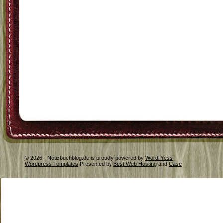
© 2026 - Notizbuchblog.de is proudly powered by
WordPress
Wordpress Templates
Presented by
Best Web Hosting
and
Case