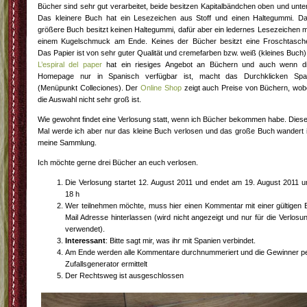
Bücher sind sehr gut verarbeitet, beide besitzen Kapitalbändchen oben und unte
Das kleinere Buch hat ein Lesezeichen aus Stoff und einen Haltegummi. D
größere Buch besitzt keinen Haltegummi, dafür aber ein ledernes Lesezeichen m
einem Kugelschmuck am Ende. Keines der Bücher besitzt eine Froschtasch
Das Papier ist von sehr guter Qualität und cremefarben bzw. weiß (kleines Buch)
L’espiral del paper
hat ein riesiges Angebot an Büchern und auch wenn d
Homepage nur in Spanisch verfügbar ist, macht das Durchklicken Sp
(Menüpunkt Colleciones). Der
Online Shop
zeigt auch Preise von Büchern, wob
die Auswahl nicht sehr groß ist.
Wie gewohnt findet eine Verlosung statt, wenn ich Bücher bekommen habe. Dies
Mal werde ich aber nur das kleine Buch verlosen und das große Buch wandert 
meine Sammlung.
Ich möchte gerne drei Bücher an euch verlosen.
Die Verlosung startet 12. August 2011 und endet am 19. August 2011 
18 h
Wer teilnehmen möchte, muss hier einen Kommentar mit einer gültigen 
Mail Adresse hinterlassen (wird nicht angezeigt und nur für die Verlosu
verwendet).
Interessant
: Bitte sagt mir, was ihr mit Spanien verbindet.
Am Ende werden alle Kommentare durchnummeriert und die Gewinner p
Zufallsgenerator ermittelt
Der Rechtsweg ist ausgeschlossen