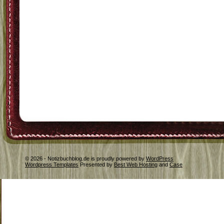
© 2026 - Notizbuchblog.de is proudly powered by
WordPress
Wordpress Templates
Presented by
Best Web Hosting
and
Case