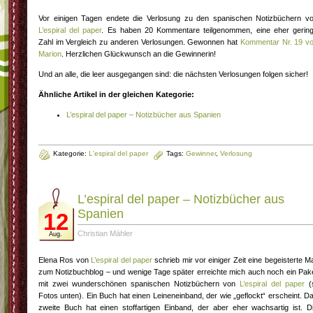
Vor einigen Tagen endete die Verlosung zu den spanischen Notizbüchern v
L’espiral del paper
. Es haben 20 Kommentare teilgenommen, eine eher gerin
Zahl im Vergleich zu anderen Verlosungen. Gewonnen hat
Kommentar Nr. 19 v
Marion
. Herzlichen Glückwunsch an die Gewinnerin!
Und an alle, die leer ausgegangen sind: die nächsten Verlosungen folgen sicher!
Ähnliche Artikel in der gleichen Kategorie:
L’espiral del paper – Notizbücher aus Spanien
Kategorie:
L'espiral del paper
Tags:
Gewinner
,
Verlosung
L’espiral del paper – Notizbücher aus
Spanien
12
Christian Mähler
Aug.
Elena Ros von
L’espiral del paper
schrieb mir vor einiger Zeit eine begeisterte Ma
zum Notizbuchblog – und wenige Tage später erreichte mich auch noch ein Pak
mit zwei wunderschönen spanischen Notizbüchern von
L’espiral del paper
(
Fotos unten). Ein Buch hat einen Leineneinband, der wie „geflockt“ erscheint. D
zweite Buch hat einen stoffartigen Einband, der aber eher wachsartig ist. D