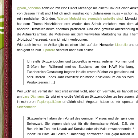
@von_nebenan
schickte mir eine Direct Message mit einem Link auf einen Artike
von dessen Inhalt und Titel ich mich ausdrücklich distanzieren muss – schon a
rein rechtlichen Gründen:
Warum Moleskines eigentlich scheiße sind
. Moleski
hat dem Thema Notizbücher erst wieder den Schub verliehen, von dem al
anderen Hersteller heute ebenfalls profitieren. Und eine gewisse Anerkennung f
die Aufmerksamkeit, die Moleskine mit dem weltweiten Marketing für das The
„Notizbuch“ erzeugt, kann ich nicht verleugnen.
Wie auch immer: im Artikel gibt es einen Link auf den Hersteller
Liporello
und 
den geht es nun.
Liporello
schreibt über sich selbst:
Ich stelle Skizzenbücher und Leporellos in verschiedenen Formen und
Größen her. Während meines Studiums an der HAW Hamburg,
Fachbereich Gestaltung begann ich die ersten Bücher zu gestalten und
herzustellen. Jedes Jahr erweitere ich meine Kollektion um ein bis zwei
Produktserien. […]
Wer „ich“ ist, verrät der Text erst einmal nicht, aber ich vermute, es handelt si
um
Lars Dittmann
. Es gibt eine große Vielfalt an Skizzenbücher zu bestaunen, d
in mehreren
Papierqualitäten
erhältlich sind. Angetan haben es mir spontan d
Skizzenhefte
:
Skizzenhefte haben den Vorteil des geringen Preises und der geringen
Seitenzahl. Sie eignen sich gut für die thematische Arbeit. Z.B. ein
Besuch im Zoo, ein Urlaub auf Korsika oder ein Malkurswochenende. *
Inhalt: 20 Blatt, 40 Seiten * Umschlag: schwarzer 300 g/qm Karton in