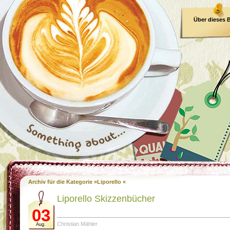
Über dieses 
E-Book
Archiv für die Kategorie »Liporello «
Liporello Skizzenbücher
03
Christian Mähler
Aug.