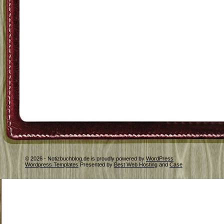
© 2026 - Notizbuchblog.de is proudly powered by
WordPress
Wordpress Templates
Presented by
Best Web Hosting
and
Case