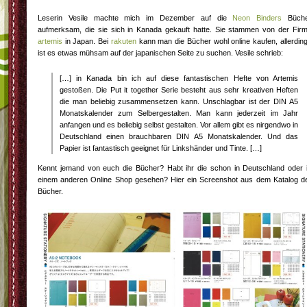
Leserin Vesile machte mich im Dezember auf die
Neon Binders
Büche
aufmerksam, die sie sich in Kanada gekauft hatte. Sie stammen von der Fir
artemis
in Japan. Bei
rakuten
kann man die Bücher wohl online kaufen, allerdin
ist es etwas mühsam auf der japanischen Seite zu suchen. Vesile schrieb:
[…] in Kanada bin ich auf diese fantastischen Hefte von Artemis
gestoßen. Die Put it together Serie besteht aus sehr kreativen Heften
die man beliebig zusammensetzen kann. Unschlagbar ist der DIN A5
Monatskalender zum Selbergestalten. Man kann jederzeit im Jahr
anfangen und es beliebig selbst gestalten. Vor allem gibt es nirgendwo in
Deutschland einen brauchbaren DIN A5 Monatskalender. Und das
Papier ist fantastisch geeignet für Linkshänder und Tinte. […]
Kennt jemand von euch die Bücher? Habt ihr die schon in Deutschland oder 
einem anderen Online Shop gesehen? Hier ein Screenshot aus dem Katalog d
Bücher.