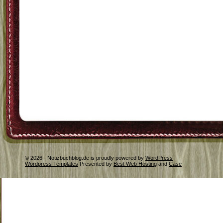
© 2026 - Notizbuchblog.de is proudly powered by
WordPress
Wordpress Templates
Presented by
Best Web Hosting
and
Case