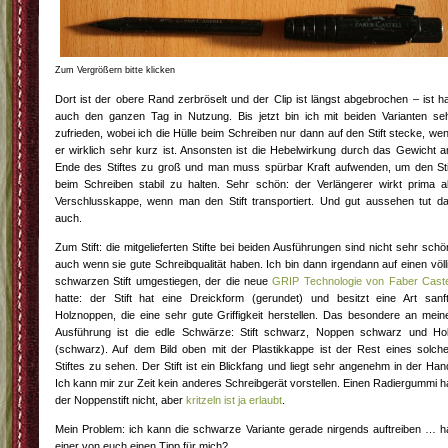
Zum Vergrößern bitte klicken
Dort ist der obere Rand zerbröselt und der Clip ist längst abgebrochen – ist ha
auch den ganzen Tag in Nutzung. Bis jetzt bin ich mit beiden Varianten se
zufrieden, wobei ich die Hülle beim Schreiben nur dann auf den Stift stecke, we
er wirklich sehr kurz ist. Ansonsten ist die Hebelwirkung durch das Gewicht 
Ende des Stiftes zu groß und man muss spürbar Kraft aufwenden, um den Sti
beim Schreiben stabil zu halten. Sehr schön: der Verlängerer wirkt prima a
Verschlusskappe, wenn man den Stift transportiert. Und gut aussehen tut d
auch.
Zum Stift: die mitgelieferten Stifte bei beiden Ausführungen sind nicht sehr schö
auch wenn sie gute Schreibqualität haben. Ich bin dann irgendann auf einen völl
schwarzen Stift umgestiegen, der die neue
GRIP Technologie von Faber Caste
hatte: der Stift hat eine Dreickform (gerundet) und besitzt eine Art sanf
Holznoppen, die eine sehr gute Griffigkeit herstellen. Das besondere an mein
Ausführung ist die edle Schwärze: Stift schwarz, Noppen schwarz und Ho
(schwarz). Auf dem Bild oben mit der Plastikkappe ist der Rest eines solch
Stiftes zu sehen. Der Stift ist ein Blickfang und liegt sehr angenehm in der Han
Ich kann mir zur Zeit kein anderes Schreibgerät vorstellen. Einen Radiergummi h
der Noppenstift nicht, aber
kritzeln ist ja erlaubt
.
Mein Problem: ich kann die schwarze Variante gerade nirgends auftreiben … h
einer von euch einen Tipp für mich?