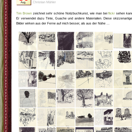
Christian Mähler
Aug.
Tim Brown
zeichnet sehr schöne Notizbuchkunst, wie man bei
flickr
sehen kan
Er verwendet dazu Tinte, Guache und andere Materialien. Diese skizzenartig
Bilder wirken aus der Ferne auf mich besser, als aus der Nähe …