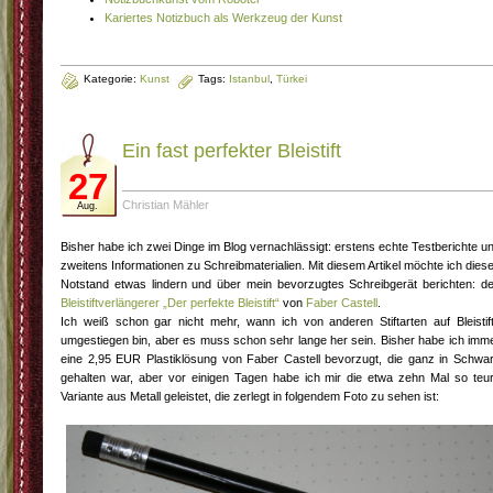
Kariertes Notizbuch als Werkzeug der Kunst
Kategorie:
Kunst
Tags:
Istanbul
,
Türkei
Ein fast perfekter Bleistift
27
Christian Mähler
Aug.
Bisher habe ich zwei Dinge im Blog vernachlässigt: erstens echte Testberichte u
zweitens Informationen zu Schreibmaterialien. Mit diesem Artikel möchte ich dies
Notstand etwas lindern und über mein bevorzugtes Schreibgerät berichten: d
Bleistiftverlängerer „Der perfekte Bleistift“
von
Faber Castell
.
Ich weiß schon gar nicht mehr, wann ich von anderen Stiftarten auf Bleistif
umgestiegen bin, aber es muss schon sehr lange her sein. Bisher habe ich imm
eine 2,95 EUR Plastiklösung von Faber Castell bevorzugt, die ganz in Schwa
gehalten war, aber vor einigen Tagen habe ich mir die etwa zehn Mal so teu
Variante aus Metall geleistet, die zerlegt in folgendem Foto zu sehen ist: