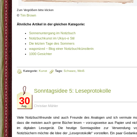
Zum Vergrößern bitte klicken
©
Tim Brown
Ähnliche Artikel in der gleichen Kategorie:
Sonnenuntergang im Notizbuch
Notizbuchkunst im Ukiyo-e Stil
Die letzten Tage des Sommers
wagonized – Blog einer Notizbuchkünstlerin
1000 Gesichter
Kategorie:
Kunst
Tags:
Schwarz
,
Weiß
Sonntagsidee 5: Leseprotokolle
30
Christian Mähler
Aug.
Viele Notizbuchfreunde sind auch Freunde des Analogen und ich vermute ma
dass die meisten auch gerne Bücher lesen – vorzugsweise aus Papier und nic
im digitalen Lesegerät. Die heutige Sonntagsidee zur Verwendung v
Notizbüchern möchte die Idee der „Leseprotokolle“ vorstellen. Ein paar Gedank