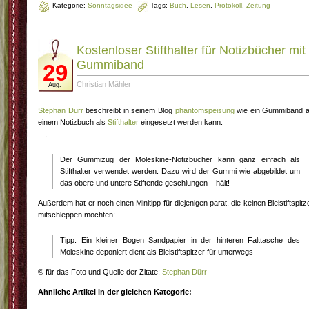
Kategorie:
Sonntagsidee
Tags:
Buch
,
Lesen
,
Protokoll
,
Zeitung
Kostenloser Stifthalter für Notizbücher mit
Gummiband
29
Christian Mähler
Aug.
Stephan Dürr
beschreibt in seinem Blog
phantomspeisung
wie ein Gummiband 
einem Notizbuch als
Stifthalter
eingesetzt werden kann.
.
Der Gummizug der Moleskine-Notizbücher kann ganz einfach als
Stifthalter verwendet werden. Dazu wird der Gummi wie abgebildet um
das obere und untere Stiftende geschlungen – hält!
Außerdem hat er noch einen Minitipp für diejenigen parat, die keinen Bleistiftspitz
mitschleppen möchten:
Tipp: Ein kleiner Bogen Sandpapier in der hinteren Falttasche des
Moleskine deponiert dient als Bleistiftspitzer für unterwegs
© für das Foto und Quelle der Zitate:
Stephan Dürr
Ähnliche Artikel in der gleichen Kategorie: