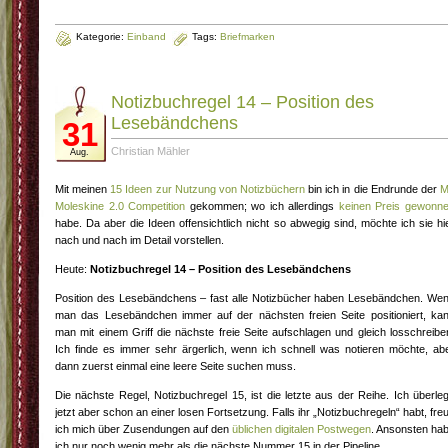
Kategorie:
Einband
Tags:
Briefmarken
Notizbuchregel 14 – Position des
Lesebändchens
31
Christian Mähler
Aug.
Mit meinen
15 Ideen zur Nutzung von Notizbüchern
bin ich in die Endrunde der
M
Moleskine 2.0 Competition
gekommen; wo ich allerdings
keinen Preis gewonn
habe. Da aber die Ideen offensichtlich nicht so abwegig sind, möchte ich sie hi
nach und nach im Detail vorstellen.
Heute:
Notizbuchregel 14 – Position des Lesebändchens
Position des Lesebändchens – fast alle Notizbücher haben Lesebändchen. We
man das Lesebändchen immer auf der nächsten freien Seite positioniert, ka
man mit einem Griff die nächste freie Seite aufschlagen und gleich losschreibe
Ich finde es immer sehr ärgerlich, wenn ich schnell was notieren möchte, ab
dann zuerst einmal eine leere Seite suchen muss.
Die nächste Regel, Notizbuchregel 15, ist die letzte aus der Reihe. Ich überle
jetzt aber schon an einer losen Fortsetzung. Falls ihr „Notizbuchregeln“ habt, fre
ich mich über Zusendungen auf den
üblichen digitalen Postwegen
. Ansonsten ha
ich nur noch wenig mehr als die nächste Nummer 15 in der Pipeline.