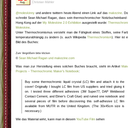
Christian Mähler
Aug.
@moleskinny
und andere twittern heute Abend einen Link auf das
makezine
. Do
schreibt Sean Michael Ragan, dass sein thermochromischer Notizbucheinband 
Hong Kong auf der
My Moleskine 2.0 Exhibition
ausgestellt wurde:
Thermochrom
Moleskine
.
Unter Thermochromismus versteht man die Fähigkeit eines Stoffes, seine Far
temperaturabhängig zu ändern (s. auch Wikipedia
Thermochromism
). Hier ist e
Bild des Buches:
Zum Vergrößern bitte klicken
©
Sean Michael Ragan und makezine.com
Was man zur Herstellung eines solchen Buches braucht, steht im Artikel
Mak
Projects – Thermochromic Maker’s Notebook
:
Buy some thermochromic liquid crystal (LC) film and attach it to the
cover! Originally I bought LC film from US suppliers and tried gluing it
on. I tested three different adhesives (3M Super77, DAP Weldwood
Contact Cement, and Elmer’s Craft Glue) and ruined one notebook and
several pieces of film before discovering this self-adhesive LC film
available from MUTR in the United Kingdom. (The 30x45cm size is
necessary.)
Wie das Material wirkt, kann man in diesem
YouTube Film
sehen