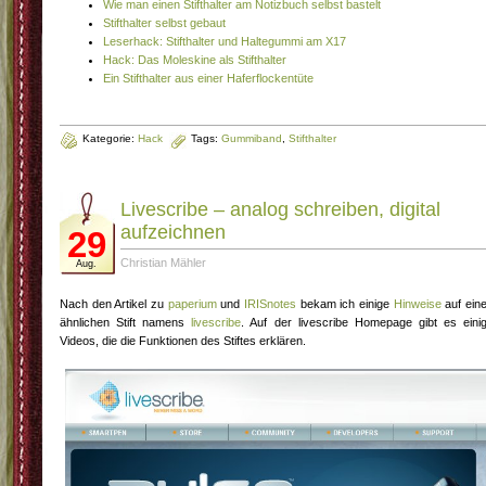
Wie man einen Stifthalter am Notizbuch selbst bastelt
Stifthalter selbst gebaut
Leserhack: Stifthalter und Haltegummi am X17
Hack: Das Moleskine als Stifthalter
Ein Stifthalter aus einer Haferflockentüte
Kategorie:
Hack
Tags:
Gummiband
,
Stifthalter
Livescribe – analog schreiben, digital
aufzeichnen
29
Christian Mähler
Aug.
Nach den Artikel zu
paperium
und
IRISnotes
bekam ich einige
Hinweise
auf ein
ähnlichen Stift namens
livescribe
. Auf der livescribe Homepage gibt es eini
Videos, die die Funktionen des Stiftes erklären.