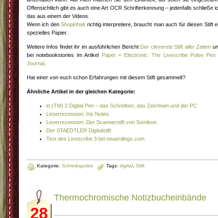
Offensichtlich gibt es auch eine Art OCR Schrifterkennung – jedenfalls schließe i
das aus einem der Videos.
Wenn ich den
Shopinhalt
richtig interpretiere, braucht man auch für diesen Stift e
spezielles Papier.
Weitere Infos findet ihr im ausführlichen Bericht
Der cleverste Stift aller Zeiten
un
bei notebookstories im Artikel
Paper + Electronic: The Livescribe Pulse Pen
Journal
.
Hat einer von euch schon Erfahrungen mit diesem Stift gesammelt?
Ähnliche Artikel in der gleichen Kategorie:
io (TM) 2 Digital Pen – das Schreiben, das Zeichnen und der PC
Leserrezension: Iris Notes
Leserrezension: Der Scannerstift von Somikon
Der STAEDTLER Digitalstift
Test des Livescribe 3 bei neuerdings.com
Kategorie:
Schreibgeräte
Tags:
digital
,
Stift
Thermochromische Notizbucheinbände
28