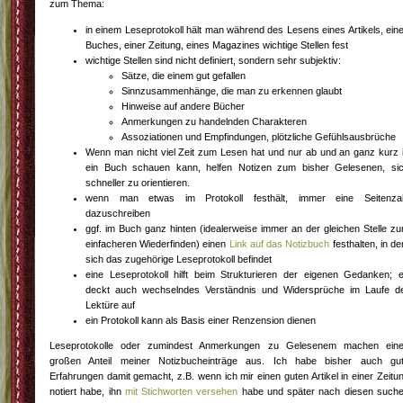
zum Thema:
in einem Leseprotokoll hält man während des Lesens eines Artikels, ein
Buches, einer Zeitung, eines Magazines wichtige Stellen fest
wichtige Stellen sind nicht definiert, sondern sehr subjektiv:
Sätze, die einem gut gefallen
Sinnzusammenhänge, die man zu erkennen glaubt
Hinweise auf andere Bücher
Anmerkungen zu handelnden Charakteren
Assoziationen und Empfindungen, plötzliche Gefühlsausbrüche
Wenn man nicht viel Zeit zum Lesen hat und nur ab und an ganz kurz 
ein Buch schauen kann, helfen Notizen zum bisher Gelesenen, si
schneller zu orientieren.
wenn man etwas im Protokoll festhält, immer eine Seitenza
dazuschreiben
ggf. im Buch ganz hinten (idealerweise immer an der gleichen Stelle z
einfacheren Wiederfinden) einen
Link auf das Notizbuch
festhalten, in d
sich das zugehörige Leseprotokoll befindet
eine Leseprotokoll hilft beim Strukturieren der eigenen Gedanken; 
deckt auch wechselndes Verständnis und Widersprüche im Laufe d
Lektüre auf
ein Protokoll kann als Basis einer Renzension dienen
Leseprotokolle oder zumindest Anmerkungen zu Gelesenem machen ein
großen Anteil meiner Notizbucheinträge aus. Ich habe bisher auch gu
Erfahrungen damit gemacht, z.B. wenn ich mir einen guten Artikel in einer Zeitu
notiert habe, ihn
mit Stichworten versehen
habe und später nach diesen such