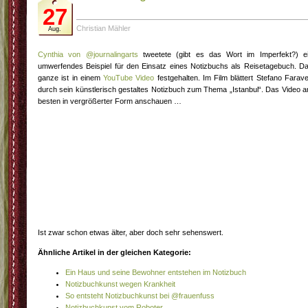
27
Christian Mähler
Aug.
Cynthia von @journalingarts
tweetete (gibt es das Wort im Imperfekt?) e
umwerfendes Beispiel für den Einsatz eines Notizbuchs als Reisetagebuch. D
ganze ist in einem
YouTube Video
festgehalten. Im Film blättert Stefano Faravel
durch sein künstlerisch gestaltes Notizbuch zum Thema „Istanbul“. Das Video 
besten in vergrößerter Form anschauen …
Ist zwar schon etwas älter, aber doch sehr sehenswert.
Ähnliche Artikel in der gleichen Kategorie:
Ein Haus und seine Bewohner entstehen im Notizbuch
Notizbuchkunst wegen Krankheit
So entsteht Notizbuchkunst bei @frauenfuss
Notizbuchkunst vom Roboter