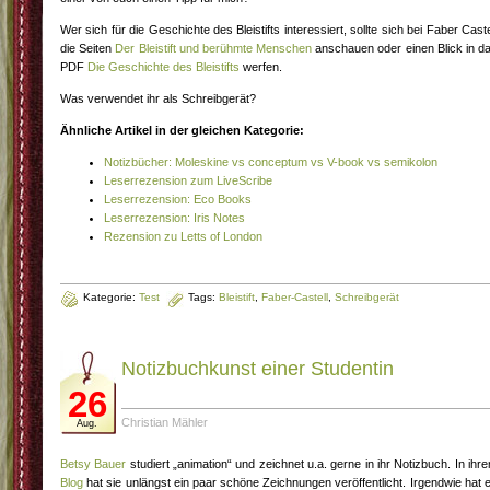
Wer sich für die Geschichte des Bleistifts interessiert, sollte sich bei Faber Caste
die Seiten
Der Bleistift und berühmte Menschen
anschauen oder einen Blick in d
PDF
Die Geschichte des Bleistifts
werfen.
Was verwendet ihr als Schreibgerät?
Ähnliche Artikel in der gleichen Kategorie:
Notizbücher: Moleskine vs conceptum vs V-book vs semikolon
Leserrezension zum LiveScribe
Leserrezension: Eco Books
Leserrezension: Iris Notes
Rezension zu Letts of London
Kategorie:
Test
Tags:
Bleistift
,
Faber-Castell
,
Schreibgerät
Notizbuchkunst einer Studentin
26
Christian Mähler
Aug.
Betsy Bauer
studiert „animation“ und zeichnet u.a. gerne in ihr Notizbuch. In ihr
Blog
hat sie unlängst ein paar schöne Zeichnungen veröffentlicht. Irgendwie hat 