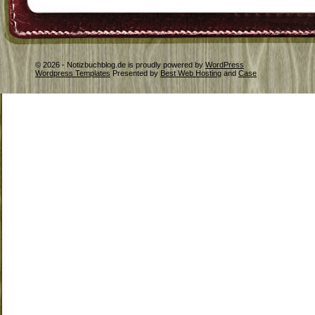
© 2026 - Notizbuchblog.de is proudly powered by
WordPress
Wordpress Templates
Presented by
Best Web Hosting
and
Case