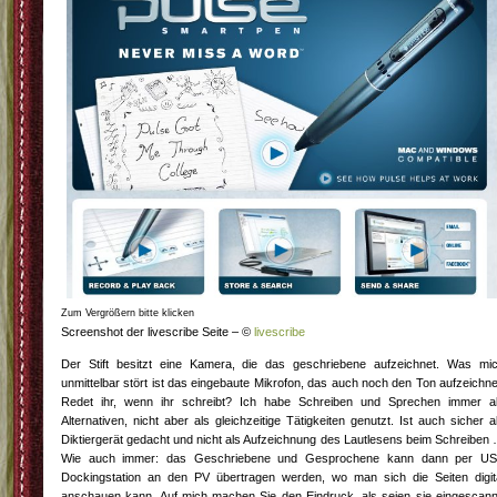
Zum Vergrößern bitte klicken
Screenshot der livescribe Seite – ©
livescribe
Der Stift besitzt eine Kamera, die das geschriebene aufzeichnet. Was mi
unmittelbar stört ist das eingebaute Mikrofon, das auch noch den Ton aufzeichne
Redet ihr, wenn ihr schreibt? Ich habe Schreiben und Sprechen immer a
Alternativen, nicht aber als gleichzeitige Tätigkeiten genutzt. Ist auch sicher a
Diktiergerät gedacht und nicht als Aufzeichnung des Lautlesens beim Schreiben
Wie auch immer: das Geschriebene und Gesprochene kann dann per U
Dockingstation an den PV übertragen werden, wo man sich die Seiten digit
anschauen kann. Auf mich machen Sie den Eindruck, als seien sie eingescann