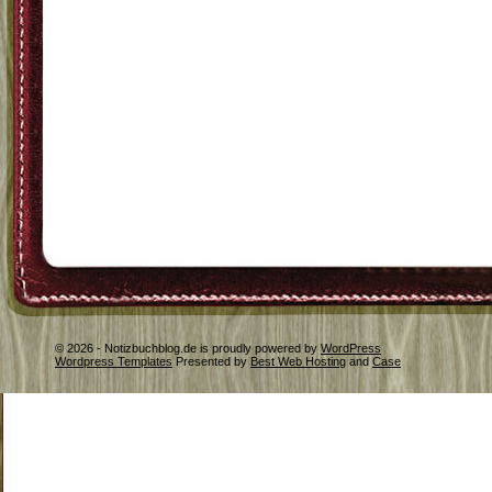
© 2026 - Notizbuchblog.de is proudly powered by
WordPress
Wordpress Templates
Presented by
Best Web Hosting
and
Case