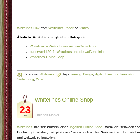
Whitelines Link
from
Whitelines Paper
on
Vimeo
.
Ähnliche Artikel in der gleichen Kategorie:
Whitelines – Weiße Linien auf weißem Grund
paperworld 2011: Whitelines und die weißen Linien
Whitelines Online Shop
Kategorie:
Whitelines
Tags:
analog
,
Design
,
digital
,
Evernote
,
Innovation
,
Verbindung
,
Video
Whitelines Online Shop
23
Christian Mähler
Jan.
Whitelines
hat seit kurzem einen
eigenen Online Shop
. Wem die schwedisch
Bücher gut gefallen, hat jetzt die Chance, online das Sortiment zu durchstöbe
und weltweit zu bestellen.