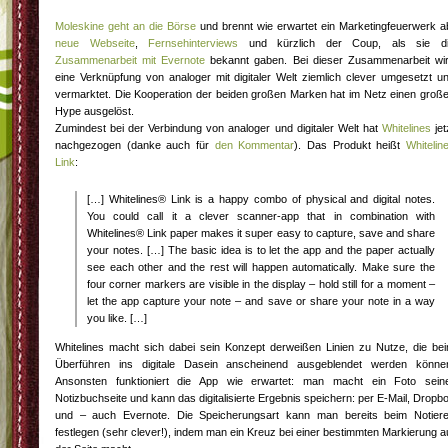
Moleskine geht an die Börse
und brennt wie erwartet ein Marketingfeuerwerk a
neue Webseite
,
Fernsehinterviews
und kürzlich der Coup, als sie d
Zusammenarbeit mit Evernote
bekannt gaben. Bei dieser Zusammenarbeit wi
eine Verknüpfung von analoger mit digitaler Welt ziemlich clever umgesetzt u
vermarktet. Die Kooperation der beiden großen Marken hat im Netz einen groß
Hype ausgelöst.
Zumindest bei der Verbindung von analoger und digitaler Welt hat
Whitelines
jet
nachgezogen (danke auch für
den Kommentar
). Das Produkt heißt
Whitelin
Link
:
[…] Whitelines® Link is a happy combo of physical and digital notes.
You could call it a clever scanner-app that in combination with
Whitelines® Link paper makes it super easy to capture, save and share
your notes. […] The basic idea is to let the app and the paper actually
see each other and the rest will happen automatically. Make sure the
four corner markers are visible in the display – hold still for a moment –
let the app capture your note – and save or share your note in a way
you like. […]
Whitelines macht sich dabei sein Konzept derweißen Linien zu Nutze, die be
Überführen ins digitale Dasein anscheinend ausgeblendet werden könne
Ansonsten funktioniert die App wie erwartet: man macht ein Foto sein
Notizbuchseite und kann das digitalisierte Ergebnis speichern: per E-Mail, Dropb
und – auch Evernote. Die Speicherungsart kann man bereits beim Notier
festlegen (sehr clever!), indem man ein Kreuz bei einer bestimmten Markierung a