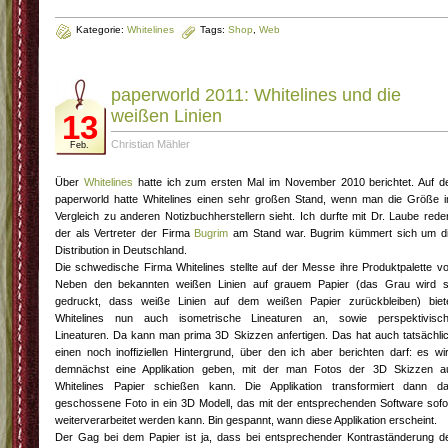
Kategorie:
Whitelines
Tags:
Shop
,
Web
paperworld 2011: Whitelines und die
weißen Linien
13
Christian Mähler
Feb.
Über
Whitelines
hatte ich zum ersten Mal im November 2010 berichtet. Auf d
paperworld hatte Whitelines einen sehr großen Stand, wenn man die Größe 
Vergleich zu anderen Notizbuchherstellern sieht. Ich durfte mit Dr. Laube rede
der als Vertreter der Firma
Bugrim
am Stand war. Bugrim kümmert sich um d
Distribution in Deutschland.
Die schwedische Firma Whitelines stellte auf der Messe ihre Produktpalette vo
Neben den bekannten weißen Linien auf grauem Papier (das Grau wird 
gedruckt, dass weiße Linien auf dem weißen Papier zurückbleiben) biet
Whitelines nun auch isometrische Lineaturen an, sowie perspektivisc
Lineaturen. Da kann man prima 3D Skizzen anfertigen. Das hat auch tatsächli
einen noch inoffiziellen Hintergrund, über den ich aber berichten darf: es wi
demnächst eine Applikation geben, mit der man Fotos der 3D Skizzen a
Whitelines Papier schießen kann. Die Applikation transformiert dann d
geschossene Foto in ein 3D Modell, das mit der entsprechenden Software sofo
weiterverarbeitet werden kann. Bin gespannt, wann diese Applikation erscheint.
Der Gag bei dem Papier ist ja, dass bei entsprechender Kontraständerung d