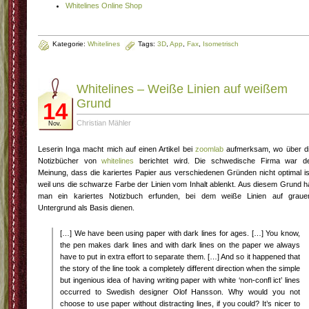
Whitelines Online Shop
Kategorie:
Whitelines
Tags:
3D
,
App
,
Fax
,
Isometrisch
Whitelines – Weiße Linien auf weißem
Grund
14
Christian Mähler
Nov.
Leserin Inga macht mich auf einen Artikel bei
zoomlab
aufmerksam, wo über d
Notizbücher von
whitelines
berichtet wird. Die schwedische Firma war d
Meinung, dass die kariertes Papier aus verschiedenen Gründen nicht optimal is
weil uns die schwarze Farbe der Linien vom Inhalt ablenkt. Aus diesem Grund h
man ein kariertes Notizbuch erfunden, bei dem weiße Linien auf grau
Untergrund als Basis dienen.
[…] We have been using paper with dark lines for ages. […] You know,
the pen makes dark lines and with dark lines on the paper we always
have to put in extra effort to separate them. […] And so it happened that
the story of the line took a completely different direction when the simple
but ingenious idea of having writing paper with white ‘non-confl ict’ lines
occurred to Swedish designer Olof Hansson. Why would you not
choose to use paper without distracting lines, if you could? It’s nicer to