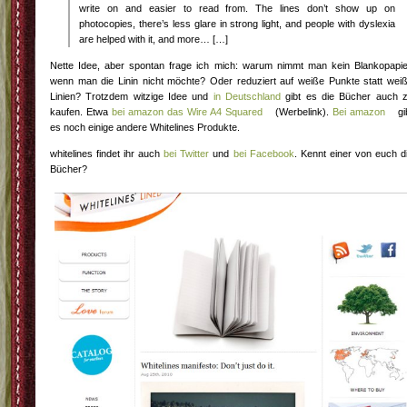
write on and easier to read from. The lines don’t show up on
photocopies, there’s less glare in strong light, and people with dyslexia
are helped with it, and more… […]
Nette Idee, aber spontan frage ich mich: warum nimmt man kein Blankopapie
wenn man die Linin nicht möchte? Oder reduziert auf weiße Punkte statt wei
Linien? Trotzdem witzige Idee und
in Deutschland
gibt es die Bücher auch 
kaufen. Etwa
bei amazon das Wire A4 Squared
(Werbelink).
Bei amazon
gi
es noch einige andere Whitelines Produkte.
whitelines findet ihr auch
bei Twitter
und
bei Facebook
. Kennt einer von euch d
Bücher?