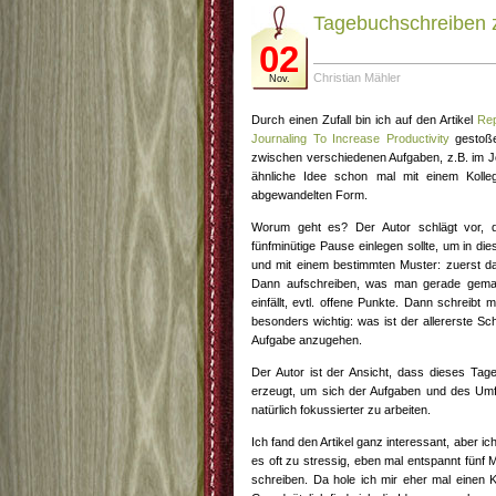
Tagebuchschreiben 
02
Christian Mähler
Nov.
Durch einen Zufall bin ich auf den Artikel
Rep
Journaling To Increase Productivity
gestoße
zwischen verschiedenen Aufgaben, z.B. im Jo
ähnliche Idee schon mal mit einem Kolleg
abgewandelten Form.
Worum geht es? Der Autor schlägt vor, 
fünfminütige Pause einlegen sollte, um in d
und mit einem bestimmten Muster: zuerst da
Dann aufschreiben, was man gerade gema
einfällt, evtl. offene Punkte. Dann schreibt
besonders wichtig: was ist der allererste Sch
Aufgabe anzugehen.
Der Autor ist der Ansicht, dass dieses Tag
erzeugt, um sich der Aufgaben und des Um
natürlich fokussierter zu arbeiten.
Ich fand den Artikel ganz interessant, aber i
es oft zu stressig, eben mal entspannt fünf
schreiben. Da hole ich mir eher mal einen K