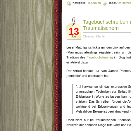
Kategorie:
Tagebuch
Tags:
Achtsamke
Tagebuchschreiben a
Traumatischem
13
Christian Mähler
Juni
Leser Matthias schickte mir den Link auf den 
(Man muss allerdings registriert sein, um de
Tradition des
Tagebuchdienstag
im Blog for
ein Artikel dazu.
Der Artikel handelt u.a. von James Penneb
„entdeckt“ und untersucht hat:
[…] Inzwischen gilt das expressive S
untersuchten Techniken zur Selbsthil
Erlebnisse in Worte zu fassen kann 
stärken. Das Schreiben fördert die A
wohltuend bei Erkrankungen und lin
Vielzahl der Belege ist beeindruckend, 
Doch nicht nur bei traumatischen Erlebniss
Notieren der schönen Dinge hilft Geist und Se