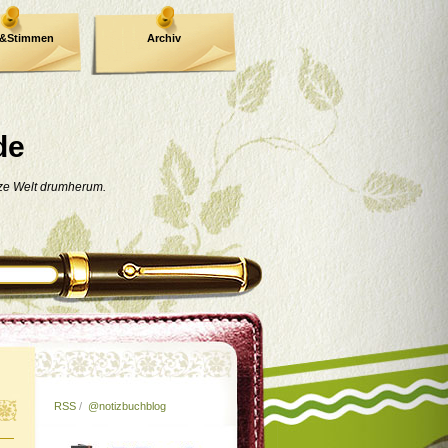
e&Stimmen
Archiv
de
nze Welt drumherum.
RSS
/
@notizbuchblog