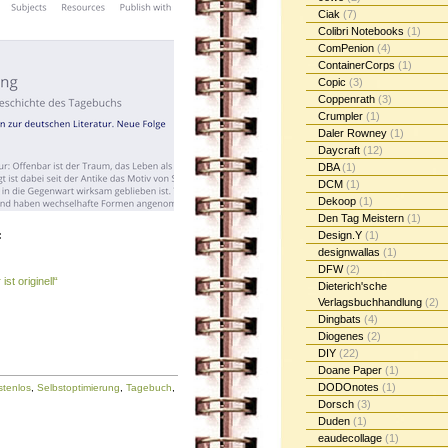
Ciak
(7)
Colibri Notebooks
(1)
ComPenion
(4)
ContainerCorps
(1)
Copic
(3)
Coppenrath
(3)
Crumpler
(1)
Daler Rowney
(1)
Daycraft
(12)
DBA
(1)
DCM
(1)
Dekoop
(1)
Den Tag Meistern
(1)
:
Design.Y
(1)
designwallas
(1)
DFW
(2)
st originell“
Dieterich'sche
Verlagsbuchhandlung
(2)
Dingbats
(4)
Diogenes
(2)
DIY
(22)
Doane Paper
(1)
DODOnotes
(1)
stenlos
,
Selbstoptimierung
,
Tagebuch
,
Dorsch
(3)
Duden
(1)
eaudecollage
(1)