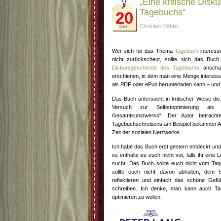
„Eine kritische Disk
Tagebuchs“
20
Christian Mähler
Dez.
Wer sich für das Thema
Tagebuch
interess
nicht zurückscheut, sollte sich das Buc
Diskursgeschichte des Tagebuchs
anschau
erschienen, in dem man eine Menge interessa
als PDF oder ePub herunterladen kann – und
Das Buch untersucht in kritischer Weise di
Versuch zur Selbstoptimierung als
Gesamtkunstwerks“. Der Autor betracht
Tagebuchschreibens am Beispiel bekannter Aut
Zeit der sozialen Netzwerke.
Ich habe das Buch erst gestern entdeckt und 
es enthalte es euch nicht vor, falls ihr eine
sucht. Das Buch sollte euch nicht vom Ta
sollte euch nicht davon abhalten, dem 
reflektieren und einfach das schöne Gefü
schreiben. Ich denke, man kann auch Tag
optimieren zu wollen.