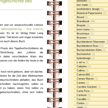
ursgeschichte des
BomoArt
(1)
bon matin
(1)
bookbinders design
(1)
Botanical Paperworks
(2)
Bound
(1)
Brandbook
(48)
iert und vor anspruchsvoller Lektüre
Brepols
(1)
h
Selbstoptimierung – Eine kritische
brevi manu
(2)
en. Es ist im Verlag Peter Lang
Brockhaus
(1)
nter Titel lesen und sogar kostenlos
Brunnen
(2)
 so auch dieses Buch.
Buchbinderei Obermeier
(2
Buchbinderei Rost
(12)
e Praxis des Tagebuchschreibens als
Buchproduktion Kühn
(1)
 Einrichtung des „Lebens als
Buchwerker
(1)
et dabei verschiedene Arten des
byleedesign
(1)
oren von der Antike bis heute in die
c-art-a
(2)
Calepino
(2)
Calima
(2)
noch nicht gelesen, aber ich dachte,
Calmeo365
(1)
 Lektüre für die Zeit über Weihnachten
Campo Marzio
(1)
gebuchschreiben abhalten; das Buch
Canteo
(1)
Schreiben nachzugehen, selbst zu
Caroline Gardner
(1)
hl zu haben, einen Text selbst zu
Carta Pura
(1)
ebuchschreiben, ohne sich selbst
Cartesio
(3)
Cavallini
(1)
Cedon
(1)
cewe
(2)