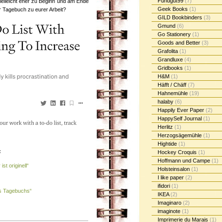
Fundgut99
(7)
vielleicht eher zu Beginn und am Ende
Geek Books
(1)
er Tagebuch zu eurer Arbeit?
GILD Bookbinders
(3)
Gmund
(6)
Go Stationery
(1)
Goods and Better
(3)
Grafolita
(1)
Grandluxe
(4)
Gridbooks
(1)
H&M
(1)
Häfft / Chäff
(7)
Hahnemühle
(19)
halaby
(6)
Happily Ever Paper
(2)
HappySelf Journal
(1)
Herlitz
(1)
Herzogsägemühle
(1)
Hightide
(1)
:
Hockey Croquis
(1)
Hoffmann und Campe
(1)
st originell“
Holsteinsalon
(1)
I like paper
(2)
ifidori
(1)
es Tagebuchs“
IKEA
(2)
Imaginaro
(2)
imaginote
(1)
Imprimerie du Marais
(1)