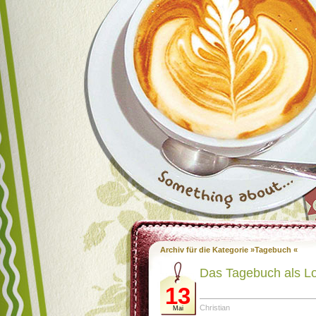
Archiv für die Kategorie »Tagebuch «
Das Tagebuch als L
13
Christian
Mai