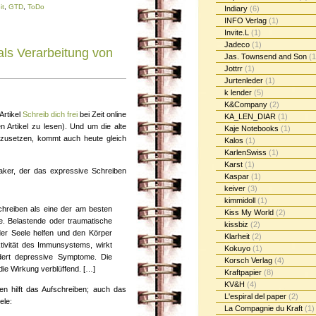
it
,
GTD
,
ToDo
Indiary
(6)
INFO Verlag
(1)
Invite.L
(1)
Jadeco
(1)
ls Verarbeitung von
Jas. Townsend and Son
(1
Jottrr
(1)
Jurtenleder
(1)
k lender
(5)
K&Company
(2)
Artikel
Schreib dich frei
bei Zeit online
KA_LEN_DIAR
(1)
n Artikel zu lesen). Und um die alte
Kaje Notebooks
(1)
tzusetzen, kommt auch heute gleich
Kalos
(1)
KarlenSwiss
(1)
Karst
(1)
aker, der das expressive Schreiben
Kaspar
(1)
keiver
(3)
kimmidoll
(1)
chreiben als eine der am besten
Kiss My World
(2)
fe. Belastende oder traumatische
kissbiz
(2)
der Seele helfen und den Körper
Klarheit
(2)
ktivität des Immunsystems, wirkt
Kokuyo
(1)
dert depressive Symptome. Die
Korsch Verlag
(4)
die Wirkung verblüffend. […]
Kraftpapier
(8)
KV&H
(4)
en hilft das Aufschreiben; auch das
L'espiral del paper
(2)
ele:
La Compagnie du Kraft
(1)