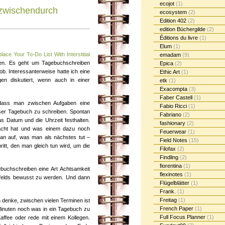
ecojot
(1)
zwischendurch
ecosystem
(2)
Edition 402
(2)
edition Büchergilde
(2)
Éditions du livre
(1)
Elum
(1)
lace Your To-Do List With Interstitial
emadam
(9)
n. Es geht um Tagebuchschreiben
Epica
(2)
b. Interessanterweise hatte ich eine
Ethic Art
(1)
en diskutiert, wenn auch in einer
etk
(1)
Exacompta
(3)
Faber Castell
(1)
dass man zwischen Aufgaben eine
Fabio Ricci
(1)
ieser Tagebuch zu schreiben. Spontan
Fabriano
(2)
s Datum und die Uhrzeit festhalten.
fashionary
(2)
cht hat und was einem dazu noch
Feuerwear
(1)
 man auf, was man als nächstes tut –
Field Notes
(15)
ritt, den man gleich tun wird, um die
Filofax
(2)
Findling
(2)
fiorentina
(1)
ebuchschreiben eine Art Achtsamkeit
flexinotes
(1)
felds bewusst zu werden. Und dann
Flügelblätter
(1)
Frank.
(1)
Freitag
(1)
ch denke, zwischen vielen Terminen ist
French Paper
(1)
 Minuten noch was in ein Tagebuch zu
Full Focus Planner
(1)
affee oder rede mit einem Kollegen.