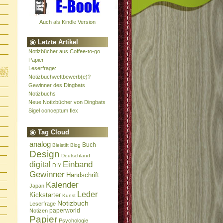
Auch als Kindle Version
Letzte Artikel
Notizbücher aus Coffee-to-go
Papier
Leserfrage:
Notizbuchwettbewerb(e)?
Gewinner des Dingbats
Notizbuchs
Neue Notizbücher von Dingbats
Sigel conceptum flex
Tag Cloud
analog
Buch
Bleistift
Blog
Design
Deutschland
Einband
digital
DIY
Gewinner
Handschrift
Kalender
Japan
Leder
Kickstarter
Kunst
Notizbuch
Leserfrage
paperworld
Notizen
Papier
Psychologie