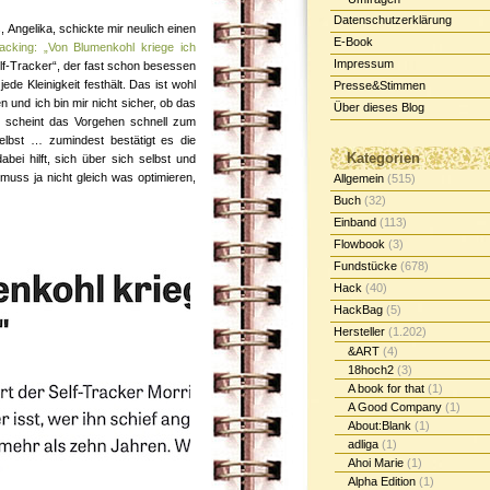
Datenschutzerklärung
 Angelika, schickte mir neulich einen
E-Book
racking: „Von Blumenkohl kriege ich
Impressum
elf-Tracker“, der fast schon besessen
de Kleinigkeit festhält. Das ist wohl
Presse&Stimmen
und ich bin mir nicht sicher, ob das
Über dieses Blog
Mir scheint das Vorgehen schnell zum
elbst … zumindest bestätigt es die
Kategorien
ei hilft, sich über sich selbst und
uss ja nicht gleich was optimieren,
Allgemein
(515)
Buch
(32)
Einband
(113)
Flowbook
(3)
Fundstücke
(678)
Hack
(40)
HackBag
(5)
Hersteller
(1.202)
&ART
(4)
18hoch2
(3)
A book for that
(1)
A Good Company
(1)
About:Blank
(1)
adliga
(1)
Ahoi Marie
(1)
Alpha Edition
(1)