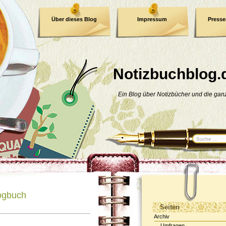
Über dieses Blog
Impressum
Press
E-Book
Datenschutzerklärung
Notizbuchblog.
Ein Blog über Notizbücher und die ga
ogbuch
Seiten
Archiv
Umfragen