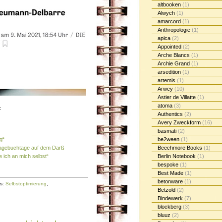
altbooken
(1)
Alwych
(1)
amarcord
(1)
Anthropologie
(1)
apica
(2)
Appointed
(2)
Arche Blancs
(1)
Archie Grand
(1)
arsedition
(1)
artemis
(1)
Arwey
(10)
Astier de Villatte
(1)
atoma
(3)
:
Authentics
(2)
Avery Zweckform
(16)
basmati
(2)
g“
be2ween
(1)
Tagebuchtage auf dem Darß
Beechmore Books
(1)
 ich an mich selbst“
Berlin Notebook
(1)
bespoke
(1)
Best Made
(1)
betonware
(1)
s:
Selbstoptimierung
,
Betzold
(2)
Bindewerk
(7)
blockberg
(3)
bluuz
(2)