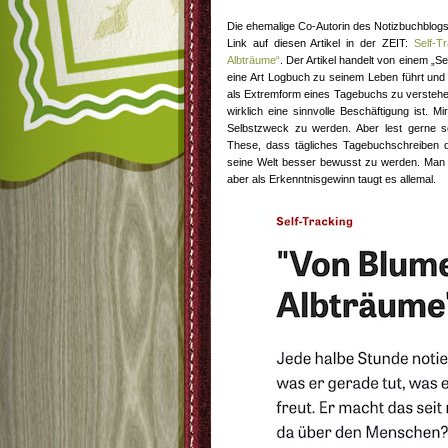
Die ehemalige Co-Autorin des Notizbuchblogs,
Link auf diesen Artikel in der ZEIT:
Self-T
Albträume“
. Der Artikel handelt von einem „S
eine Art Logbuch zu seinem Leben führt und je
als Extremform eines Tagebuchs zu verstehen 
wirklich eine sinnvolle Beschäftigung ist. 
Selbstzweck zu werden. Aber lest gerne s
These, dass tägliches Tagebuchschreiben dab
seine Welt besser bewusst zu werden. Man m
aber als Erkenntnisgewinn taugt es allemal.