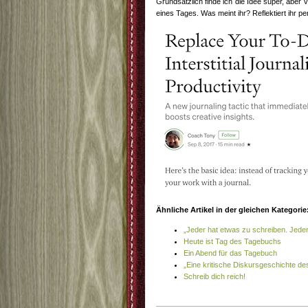
Grundsätzlich finde ich die Idee super, aber 
eines Tages. Was meint ihr? Reflektiert ihr p
Ähnliche Artikel in der gleichen Kategorie
„Jeder hat etwas zu schreiben. Jeder i
Heute ist Tag des Tagebuchs
Ein Abend für das Tagebuch
„Eine kritische Diskursgeschichte d
Schreib dich reich!