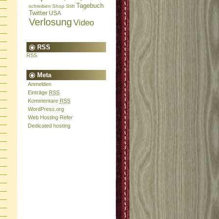
Tagebuch
schreiben
Shop
Stift
Twitter
USA
Verlosung
Video
RSS
RSS
Meta
Anmelden
Einträge
RSS
Kommentare
RSS
WordPress.org
Web Hosting Refer
Dedicated hosting