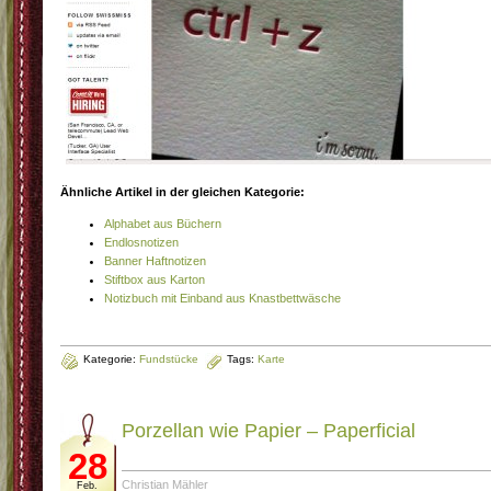
Ähnliche Artikel in der gleichen Kategorie:
Alphabet aus Büchern
Endlosnotizen
Banner Haftnotizen
Stiftbox aus Karton
Notizbuch mit Einband aus Knastbettwäsche
Kategorie:
Fundstücke
Tags:
Karte
Porzellan wie Papier – Paperficial
28
Christian Mähler
Feb.