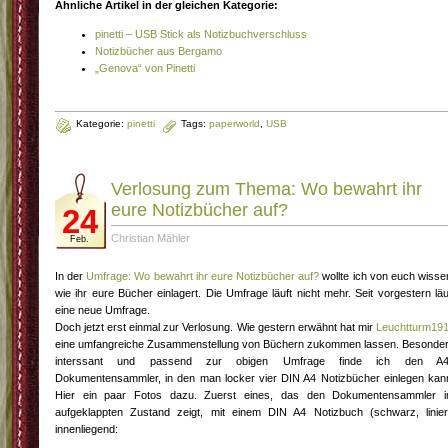
Ähnliche Artikel in der gleichen Kategorie:
pinetti – USB Stick als Notizbuchverschluss
Notizbücher aus Bergamo
„Genova“ von Pinetti
Kategorie:
pinetti
Tags:
paperworld
,
USB
Verlosung zum Thema: Wo bewahrt ihr
eure Notizbücher auf?
24
Christian Mähler
Feb.
In der
Umfrage: Wo bewahrt ihr eure Notizbücher auf?
wollte ich von euch wisse
wie ihr eure Bücher einlagert. Die Umfrage läuft nicht mehr. Seit vorgestern läu
eine neue Umfrage.
Doch jetzt erst einmal zur Verlosung. Wie gestern erwähnt hat mir
Leuchtturm19
eine umfangreiche Zusammenstellung von Büchern zukommen lassen. Besonde
interssant und passend zur obigen Umfrage finde ich den A
Dokumentensammler, in den man locker vier DIN A4 Notizbücher einlegen kan
Hier ein paar Fotos dazu. Zuerst eines, das den Dokumentensammler 
aufgeklappten Zustand zeigt, mit einem DIN A4 Notizbuch (schwarz, linier
innenliegend: