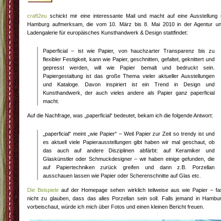
craft2eu
schickt mir eine interessante Mail und macht auf eine Ausstellung 
Hamburg aufmerksam, die vom 10. März bis 8. Mai 2010 in der Agentur u
Ladengalerie für europäisches Kunsthandwerk & Design stattfindet:
Paperficial – ist wie Papier, von hauchzarter Transparenz bis zu
flexibler Festigkeit, kann wie Papier, geschnitten, gefaltet, geknittert und
gepresst werden, will wie Papier bemalt und bedruckt sein.
Papiergestaltung ist das große Thema vieler aktueller Ausstellungen
und Kataloge. Davon inspiriert ist ein Trend in Design und
Kunsthandwerk, der auch vieles andere als Papier ganz paperficial
macht.
Auf die Nachfrage, was „paperficial“ bedeutet, bekam ich die folgende Antwort:
„paperficial“ meint „wie Papier“ – Weil Papier zur Zeit so trendy ist und
es aktuell viele Papierausstellungen gibt haben wir mal geschaut, ob
das auch auf andere Disziplinen abfärbt: auf Keramiker und
Glaskünstler oder Schmuckdesigner – wir haben einige gefunden, die
auf Papiertechniken zurück greifen und dann z.B. Porzellan
ausschauen lassen wie Papier oder Scherenschnitte auf Glas etc.
Die Beispiele
auf der Homepage sehen wirklich teilweise aus wie Papier – fa
nicht zu glauben, dass das alles Porzellan sein soll. Falls jemand in Hambu
vorbeischaut, würde ich mich über Fotos und einen kleinen Bericht freuen.