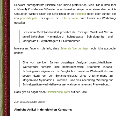
Schwarz durchgefärbte Bleistifte sind meine präferierten Stifte. Die bunten (se
schönen!) Kristalle am Stiftende haben in meinen Augen aber einen eher femini
Charakter. Weitere Bilder der Stifte findet ihr bei
reidinger
direkt oder auf der Sei
von
pencilshop.de
. reidinger ist ein
Unternehmen
, das Bleistifte als Werbeträg
gestaltet.
Seit einem Vierteljahrhundert gestaltet die Reidinger GmbH mit Sitz im
unterfränkischen Hammelburg holzgefasste Schreibgeräte und
Meßgeräte zu Werbeträgern für Unternehmen
Interessant finde ich die Info, dass
Stifte als Werbeträger
noch nicht ausgedie
haben:
Eine vor wenigen Jahren vorgelegte Analyse unterschiedlichster
Werbeträger förderte eine bemerkenswerte Erkenntnis zutage:
Schreibgeräte eignen sich im Vergleich zu anderen Werbeartikeln am
besten dazu, um den Bekanntheitsgrad eines Unternehmens zu
steigern und Sympathie zu wecken – und dies nachhaltig. Werbung auf
Schreibgeräten wird viel bewusster wahrgenommen als Printwerbung.
Dazu gibt es sogar einen
Bleistiftkonfigurator
auf der Seite:
Zum Vergrößern bitte klicken
Ähnliche Artikel in der gleichen Kategorie: