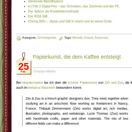
Sterbende Bleistiftspitzer
io (TM) 2 Digital Pen – das Schreiben, das Zeichnen und der PC
Der Spitzer als Kreativitätsmaßstab
Der RGB Stift
rOtring 800+ – Stylus und Stift in einem und an einem Ende
Kategorie:
Schreibgeräte
Tags:
Bleistift
,
Kristall
,
Swarovski
Papierkunst, die dem Kaffee entsteigt
25
Christian Mähler
Feb.
Bei
clean&creative
las ich über die
schöne Papierkunst
von
Zim and Zou
, die i
auch im
behance Netzwerk
bewundern könnt:
Zim & Zou is a french graphic designers duo. They meet together when
studying art in an artschool. Now working as freelancers in Nancy,
France. Thibault Zimmermann (Zim) works digital art, rich medias,
illustration, photography, and webdesign. Lucie Thomas (Zou) works
with handmade crafts, paper and other materials. The mix of two
different fields can make a difference!