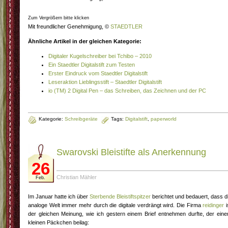
Zum Vergrößern bitte klicken
Mit freundlicher Genehmigung, ©
STAEDTLER
Ähnliche Artikel in der gleichen Kategorie:
Digitaler Kugelschreiber bei Tchibo – 2010
Ein Staedtler Digitalstift zum Testen
Erster Eindruck vom Staedtler Digitalstift
Leseraktion Lieblingsstift – Staedtler Digitalstift
io (TM) 2 Digital Pen – das Schreiben, das Zeichnen und der PC
Kategorie:
Schreibgeräte
Tags:
Digitalstift
,
paperworld
Swarovski Bleistifte als Anerkennung
26
Christian Mähler
Feb.
Im Januar hatte ich über
Sterbende Bleistiftspitzer
berichtet und bedauert, dass d
analoge Welt immer mehr durch die digitale verdrängt wird. Die Firma
reidinger
i
der gleichen Meinung, wie ich gestern einem Brief entnehmen durfte, der ein
kleinen Päckchen beilag: