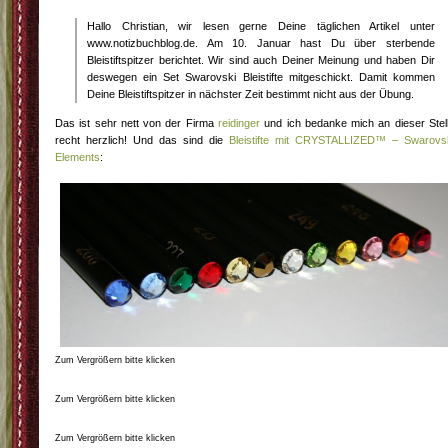
Hallo Christian, wir lesen gerne Deine täglichen Artikel unter
www.notizbuchblog.de. Am 10. Januar hast Du über sterbende
Bleistiftspitzer berichtet. Wir sind auch Deiner Meinung und haben Dir
deswegen ein Set Swarovski Bleistifte mitgeschickt. Damit kommen
Deine Bleistiftspitzer in nächster Zeit bestimmt nicht aus der Übung.
Das ist sehr nett von der Firma
reidinger
und ich bedanke mich an dieser Stel
recht herzlich! Und das sind die
Bleistifte mit CRYSTALLIZED™ – Swarovs
Elements
:
Zum Vergrößern bitte klicken
Zum Vergrößern bitte klicken
Zum Vergrößern bitte klicken