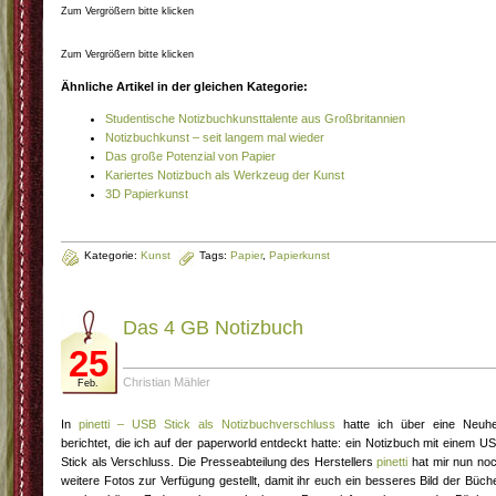
Zum Vergrößern bitte klicken
Zum Vergrößern bitte klicken
Ähnliche Artikel in der gleichen Kategorie:
Studentische Notizbuchkunsttalente aus Großbritannien
Notizbuchkunst – seit langem mal wieder
Das große Potenzial von Papier
Kariertes Notizbuch als Werkzeug der Kunst
3D Papierkunst
Kategorie:
Kunst
Tags:
Papier
,
Papierkunst
Das 4 GB Notizbuch
25
Christian Mähler
Feb.
In
pinetti – USB Stick als Notizbuchverschluss
hatte ich über eine Neuhe
berichtet, die ich auf der paperworld entdeckt hatte: ein Notizbuch mit einem U
Stick als Verschluss. Die Presseabteilung des Herstellers
pinetti
hat mir nun no
weitere Fotos zur Verfügung gestellt, damit ihr euch ein besseres Bild der Büch