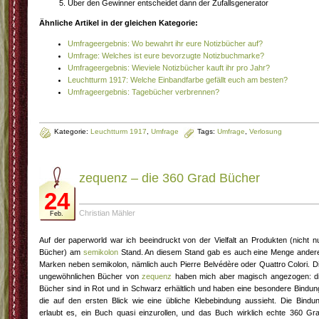
Über den Gewinner entscheidet dann der Zufallsgenerator
Ähnliche Artikel in der gleichen Kategorie:
Umfrageergebnis: Wo bewahrt ihr eure Notizbücher auf?
Umfrage: Welches ist eure bevorzugte Notizbuchmarke?
Umfrageergebnis: Wieviele Notizbücher kauft ihr pro Jahr?
Leuchtturm 1917: Welche Einbandfarbe gefällt euch am besten?
Umfrageergebnis: Tagebücher verbrennen?
Kategorie:
Leuchtturm 1917
,
Umfrage
Tags:
Umfrage
,
Verlosung
zequenz – die 360 Grad Bücher
24
Christian Mähler
Feb.
Auf der paperworld war ich beeindruckt von der Vielfalt an Produkten (nicht n
Bücher) am
semikolon
Stand. An diesem Stand gab es auch eine Menge ander
Marken neben semikolon, nämlich auch Pierre Belvédère oder Quattro Colori. D
ungewöhnlichen Bücher von
zequenz
haben mich aber magisch angezogen: d
Bücher sind in Rot und in Schwarz erhältlich und haben eine besondere Bindun
die auf den ersten Blick wie eine übliche Klebebindung aussieht. Die Bindu
erlaubt es, ein Buch quasi einzurollen, und das Buch wirklich echte 360 Gr