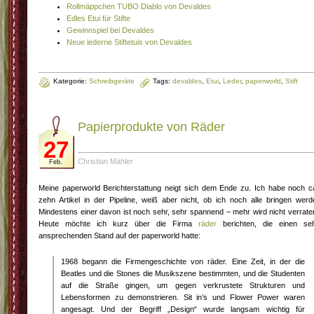
Rollmäppchen TUBO Diablo von Devaldes
Edles Etui für Stifte
Gewinnspiel bei Devaldes
Neue lederne Stiftetuis von Devaldes
Kategorie:
Schreibgeräte
Tags:
devaldes
,
Etui
,
Leder
,
paperworld
,
Stift
Papierprodukte von Räder
27
Christian Mähler
Feb.
Meine paperworld Berichterstattung neigt sich dem Ende zu. Ich habe noch c
zehn Artikel in der Pipeline, weiß aber nicht, ob ich noch alle bringen werd
Mindestens einer davon ist noch sehr, sehr spannend – mehr wird nicht verrate
Heute möchte ich kurz über die Firma
räder
berichten, die einen se
ansprechenden Stand auf der paperworld hatte:
1968 begann die Firmengeschichte von räder. Eine Zeit, in der die
Beatles und die Stones die Musikszene bestimmten, und die Studenten
auf die Straße gingen, um gegen verkrustete Strukturen und
Lebensformen zu demonstrieren. Sit in’s und Flower Power waren
angesagt. Und der Begriff „Design“ wurde langsam wichtig für