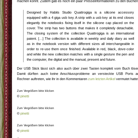
machen könnt. Zudem gab es noch ein paar Presseinformationen zu den Bücher
Designed by Habits Studio Quattrogiga is a silicone accessory
equipped with a 4 giga usb key. A strip with a usb key at its end closes
elegantly the notebooks fixing itself in the silicone cap placed on the
cover. The strip has two buttons that makes it completely detachable.
The closing system of the collection Quattrogiga is an international
patent. […] The collection is available in weekly and daily diary as well
as in the notebook version with different sizes all interchangeable in
order to re-use them once finished. Available in red, black, dove-color
and white the new collection matches with a single gesture the pen and
the computer, the digital and the manual, present and future.
Der USB Stick lässt sich also auch über zwei Tasten komplett vom Buch löse
Damit dürften auch keine Anschlussprobleme an versteckte USB Ports 
Rechner auftreten, wie ihr in den Kommentaren
zum letzten Artikel
vermutet hatte
Zum Vergrößern bitte klicken
©
pinetti
Zum Vergrößern bitte klicken
©
pinetti
Zum Vergrößern bitte klicken
©
pinetti