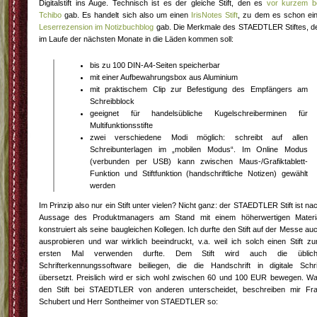
Digitalstift ins Auge. Technisch ist es der gleiche Stift, den es
vor kurzem b
Tchibo
gab. Es handelt sich also um einen
IrisNotes Stift
, zu dem es schon ei
Leserrezension im Notizbuchblog
gab. Die Merkmale des STAEDTLER Stiftes, d
im Laufe der nächsten Monate in die Läden kommen soll:
bis zu 100 DIN-A4-Seiten speicherbar
mit einer Aufbewahrungsbox aus Aluminium
mit praktischem Clip zur Befestigung des Empfängers am
Schreibblock
geeignet für handelsübliche Kugelschreiberminen für
Multifunktionsstifte
zwei verschiedene Modi möglich: schreibt auf allen
Schreibunterlagen im „mobilen Modus“. Im Online Modus
(verbunden per USB) kann zwischen Maus-/Grafiktablett-
Funktion und Stiftfunktion (handschriftliche Notizen) gewählt
werden
Im Prinzip also nur ein Stift unter vielen? Nicht ganz: der STAEDTLER Stift ist na
Aussage des Produktmanagers am Stand mit einem höherwertigen Materi
konstruiert als seine baugleichen Kollegen. Ich durfte den Stift auf der Messe au
ausprobieren und war wirklich beeindruckt, v.a. weil ich solch einen Stift z
ersten Mal verwenden durfte. Dem Stift wird auch die üblic
Schrifterkennungssoftware beiliegen, die die Handschrift in digitale Schri
übersetzt. Preislich wird er sich wohl zwischen 60 und 100 EUR bewegen. W
den Stift bei STAEDTLER von anderen unterscheidet, beschreiben mir Fr
Schubert und Herr Sontheimer von STAEDTLER so: