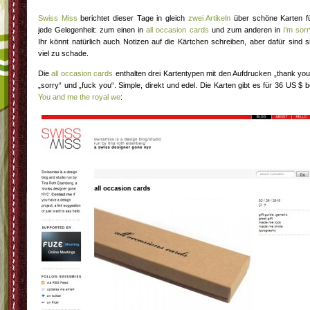
Swiss Miss
berichtet dieser Tage in gleich
zwei
Artikeln
über schöne Karten f
jede Gelegenheit: zum einen in
all occasion cards
und zum anderen in
I’m sorr
Ihr könnt natürlich auch Notizen auf die Kärtchen schreiben, aber dafür sind s
viel zu schade.
Die
all occasion cards
enthalten drei Kartentypen mit den Aufdrucken „thank you
„sorry“ und „fuck you“. Simple, direkt und edel. Die Karten gibt es für 36 US $ b
You and me the royal we
: