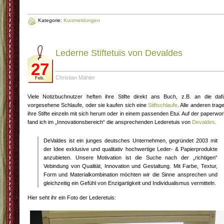
Kategorie:
Kurzmeldungen
Lederne Stiftetuis von Devaldes
27
Christian Mähler
Feb.
Viele Notizbuchnutzer heften ihre Stifte direkt ans Buch, z.B. an die daf
vorgesehene Schlaufe, oder sie kaufen sich eine
Stiftschlaufe
. Alle anderen trag
ihre Stifte einzeln mit sich herum oder in einem passenden Etui. Auf der paperwor
fand ich im „Innovationsbereich“ die ansprechenden Lederetuis von
Devaldes
.
DeValdes ist ein junges deutsches Unternehmen, gegründet 2003 mit
der Idee exklusive und qualitativ hochwertige Leder- & Papierprodukte
anzubieten. Unsere Motivation ist die Suche nach der „richtigen“
Vebindung von Qualität, Innovation und Gestaltung. Mit Farbe, Textur,
Form und Materialkombination möchten wir die Sinne ansprechen und
gleichzeitig ein Gefühl von Enzigartigkeit und Individualismus vermitteln.
Hier seht ihr ein Foto der Lederetuis: