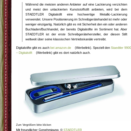
Während die meisten anderen Anbieter auf eine Lackierung verzichten
und meist den unlackierten Kunststoffstift anbieten, wird bei dem
STAEDTLER Digitalstift eine hochwertige Metallic-Lackierung
verwendet. Unsere Positionierung im Schreibgerätehandel ist mehr oder
weniger einzigartig. Natürlich gibt es mit Sicherheit den ein oder anderen
Buchladen/Buchhandel, der bereits Digitalstifte im Sortiment hat. Aber
STAEDTLER ist der erste Schreibgerätehersteller, der diesen Stift
weltweit über seine klassischen Vertriebskanäle vertreibt.
Digitalstifte gibt es auch
bei amazon.de
(Werbelink). Speziell den
Staedtler 990
– Digitalstift
(Werbelink) gibt es dort natürlich auch.
Zum Vergrößern bitte klicken
Mit freundlicher Genehmigung, ©
STAEDTLER