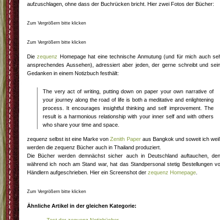
aufzuschlagen, ohne dass der Buchrücken bricht. Hier zwei Fotos der Bücher:
Zum Vergrößern bitte klicken
Zum Vergrößern bitte klicken
Die
zequenz
Homepage hat eine technische Anmutung (und für mich auch se
ansprechendes Aussehen), adressiert aber jeden, der gerne schreibt und sei
Gedanken in einem Notizbuch festhält:
The very act of writing, putting down on paper your own narrative of
your journey along the road of life is both a meditative and enlightening
process. It encourages insightful thinking and self improvement. The
result is a harmonious relationship with your inner self and with others
who share your time and space.
zequenz selbst ist eine Marke von
Zenith Paper
aus Bangkok und soweit ich wei
werden die zequenz Bücher auch in Thailand produziert.
Die Bücher werden demnächst sicher auch in Deutschland auftauchen, de
während ich noch am Stand war, hat das Standpersonal stetig Bestellungen v
Händlern aufgeschrieben. Hier ein Screenshot der
zequenz Homepage
.
Zum Vergrößern bitte klicken
Ähnliche Artikel in der gleichen Kategorie:
Test der zequenz Notizbücher