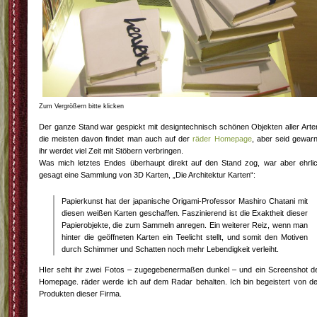
Zum Vergrößern bitte klicken
Der ganze Stand war gespickt mit designtechnisch schönen Objekten aller Arte
die meisten davon findet man auch auf der
räder Homepage
, aber seid gewarn
ihr werdet viel Zeit mit Stöbern verbringen.
Was mich letztes Endes überhaupt direkt auf den Stand zog, war aber ehrli
gesagt eine Sammlung von 3D Karten, „Die Architektur Karten“:
Papierkunst hat der japanische Origami-Professor Mashiro Chatani mit
diesen weißen Karten geschaffen. Faszinierend ist die Exaktheit dieser
Papierobjekte, die zum Sammeln anregen. Ein weiterer Reiz, wenn man
hinter die geöffneten Karten ein Teelicht stellt, und somit den Motiven
durch Schimmer und Schatten noch mehr Lebendigkeit verleiht.
HIer seht ihr zwei Fotos – zugegebenermaßen dunkel – und ein Screenshot d
Homepage. räder werde ich auf dem Radar behalten. Ich bin begeistert von d
Produkten dieser Firma.