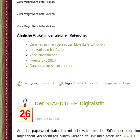
Zum Vergrößern bitte klicken
Zum Vergrößern bitte klicken
Zum Vergrößern bitte klicken
Ähnliche Artikel in der gleichen Kategorie:
Da ist es ja: mein Beitrag zur Moleskine Exhibition
Innovationen bei Papier
Zehn Notizbücher
Tweets 07 / 2018
Das behance Action Journal
Kategorie:
Fundstücke
Tags:
Karten
,
Lesezeichen
,
paperworld
,
Papier
Der STAEDTLER Digitalstift
26
Christian Mähler
Feb.
Auf der paperworld habe ich mir die Halle mit den Stiften nur sehr ku
angeschaut. Als technisch afinem Mensch fiel mir aber sofort der
STAEDTLE