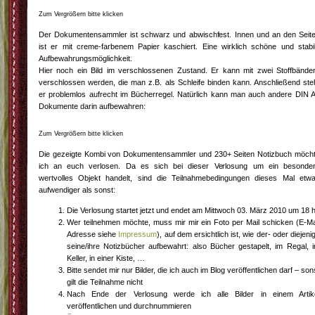
Zum Vergrößern bitte klicken
Der Dokumentensammler ist schwarz und abwischfest. Innen und an den Seit
ist er mit creme-farbenem Papier kaschiert. Eine wirklich schöne und stabi
Aufbewahrungsmöglichkeit.
Hier noch ein Bild im verschlossenen Zustand. Er kann mit zwei Stoffbände
verschlossen werden, die man z.B. als Schleife binden kann. Anschließend ste
er problemlos aufrecht im Bücherregel. Natürlich kann man auch andere DIN 
Dokumente darin aufbewahren:
Zum Vergrößern bitte klicken
Die gezeigte Kombi von Dokumentensammler und 230+ Seiten Notizbuch möch
ich an euch verlosen. Da es sich bei dieser Verlosung um ein besonde
wertvolles Objekt handelt, sind die Teilnahmebedingungen dieses Mal etw
aufwendiger als sonst:
Die Verlosung startet jetzt und endet am Mittwoch 03. März 2010 um 18 
Wer teilnehmen möchte, muss mir mir ein Foto per Mail schicken (E-Ma
Adresse siehe
Impressum
), auf dem ersichtlich ist, wie der- oder diejeni
seine/ihre Notizbücher aufbewahrt: also Bücher gestapelt, im Regal, 
Keller, in einer Kiste, …
Bitte sendet mir nur Bilder, die ich auch im Blog veröffentlichen darf – son
gilt die Teilnahme nicht
Nach Ende der Verlosung werde ich alle Bilder in einem Artik
veröffentlichen und durchnummieren