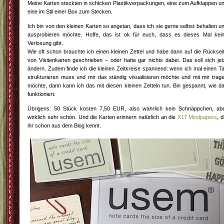
Meine Karten steckten in schicken Plastikverpackungen, eine zum Aufklappen u
eine im Stil einer Box zum Stecken.
Ich bin von den kleinen Karten so angetan, dass ich sie gerne selbst behalten u
ausprobieren möchte. Hoffe, das ist ok für euch, dass es dieses Mal kei
Verlosung gibt.
Wie oft schon brauchte ich einen kleinen Zettel und habe dann auf die Rücksei
von Visitenkarten geschrieben – oder hatte gar nichts dabei. Das soll sich jet
ändern. Zudem finde ich die kleinen Zeitkreise spannend: wenn ich mal einen T
strukturieren muss und mir das ständig visualisieren möchte und mit mir trag
möchte, dann kann ich das mit diesen kleinen Zetteln tun. Bin gespannt, wie d
funktioniert.
Übrigens: 50 Stück kosten 7,50 EUR, also wahrlich kein Schnäppchen, ab
wirklich sehr schön. Und die Karten erinnern natürlich an die
X17 Mindpapers
, d
ihr schon aus dem Blog kennt.