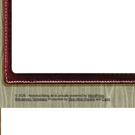
© 2026 - Notizbuchblog.de is proudly powered by
WordPress
Wordpress Templates
Presented by
Best Web Hosting
and
Case