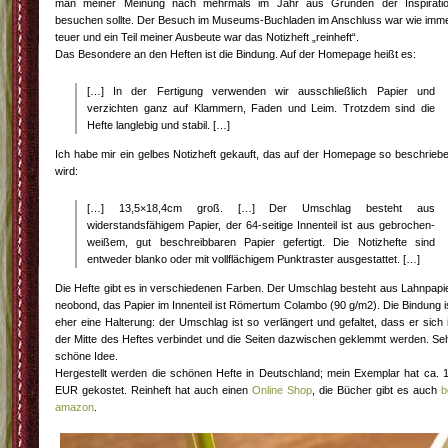
man meiner Meinung nach mehrmals im Jahr aus Gründen der Inspirati
besuchen sollte. Der Besuch im Museums-Buchladen im Anschluss war wie imm
teuer und ein Teil meiner Ausbeute war das Notizheft „reinheft“.
Das Besondere an den Heften ist die Bindung. Auf der Homepage heißt es:
[…] In der Fertigung verwenden wir ausschließlich Papier und
verzichten ganz auf Klammern, Faden und Leim. Trotzdem sind die
Hefte langlebig und stabil. […]
Ich habe mir ein gelbes Notizheft gekauft, das auf der Homepage so beschrieb
wird:
[…] 13,5×18,4cm groß. […] Der Umschlag besteht aus
widerstandsfähigem Papier, der 64-seitige Innenteil ist aus gebrochen-
weißem, gut beschreibbaren Papier gefertigt. Die Notizhefte sind
entweder blanko oder mit vollflächigem Punktraster ausgestattet. […]
Die Hefte gibt es in verschiedenen Farben. Der Umschlag besteht aus Lahnpapi
neobond, das Papier im Innenteil ist Römertum Colambo (90 g/m2). Die Bindung i
eher eine Halterung: der Umschlag ist so verlängert und gefaltet, dass er sich 
der Mitte des Heftes verbindet und die Seiten dazwischen geklemmt werden. Se
schöne Idee.
Hergestellt werden die schönen Hefte in Deutschland; mein Exemplar hat ca. 
EUR gekostet. Reinheft hat auch einen
Online Shop
, die Bücher gibt es auch
b
amazon
.