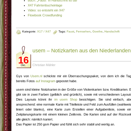
Buch: „Faust“ in Handschrift ist da!
X47 Fahrtenbucheinlage
Video: so entsteht ein X47
Flowbook Crowdfunding
Kategorie:
X17 / X47
Tags:
Faust
,
Fernsehen
,
Goethe
,
Handschrift
usem – Notizkarten aus den Niederlanden
16
Christian Mähler
Okt.
Gys von
Usem.nl
schickte mir ein Überraschungspaket, von dem ich die Ta
bereits Fotos
auf Instagram
gepostet habe.
usem sind kleine Notizkarten in der Größe von Visitenkarten bzw. Kreditkarten. 
gibt sie in zwei Farben (gelblich und grünlich), sowie mit verschiedenen Layout
Dies Layouts könnt ihr
im usem Shop
besichtigen. Sie sind einfach, ab
ansprechend: eine normale Karte mit Titelleiste und Feld zum Ausfüllen (wahlwei
liniert oder blanko), eine Karte zum Erstellen einer Aufgabenliste, sowie ei
Zeitplanungskarte mit einem kleinen Zeitkreis. Die Karten sind auf der Rücksei
alle gleich: nämlich kariert.
Das Papier ist 250 gsm Papier und fühlt sich sehr stabil und wertig an.