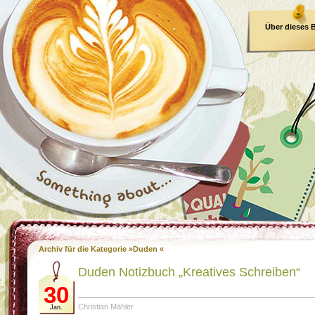
Über dieses 
E-Book
Archiv für die Kategorie »Duden «
Duden Notizbuch „Kreatives Schreiben“
30
Christian Mähler
Jan.