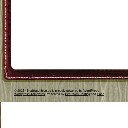
© 2026 - Notizbuchblog.de is proudly powered by
WordPress
Wordpress Templates
Presented by
Best Web Hosting
and
Case