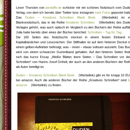
Leser Thorsten von
pixelaffe.de
schickte mir ein schönes Notizbuch vom Dud
Verlag, von dem ich bereits über Twitter bzw. instagram
zwei
Fotos
gepostet hatt
Das
Duden – Kreatives Schreiben Blank Book
(Werbelink) ist e
Blankonotizbuch, das in die Reihe
Kreatives Schreiben
(Werbelink) des Dud
Verlages gehört, was auch optisch im Vergleich zu den Büchern der Reihe auffäll
Julia hatte bereits über eines der Bücher berichtet:
Schreiben – Tag für Tag
.
Die 160 Seiten des Notizbuchs stecken in einem festen Einband m
Kapitalbändchen und Lesezeichen. Der Stifthalter ist auf dem hinteren Deckel m
einem gelben Aufkleber befestigt, was – innen – etwas seltsam aussieht. Das Bu
wird von einem schwarzen Gummiband gehalten. Auf den hinteren Seiten find
sich das kurze Essay „Weiße Blätter, leere Seiten – Das Schreiben vor d
Schreiben“ von Hanns-Josef Ortheil, der auch an den anderen Büchern der Rei
als Autor beteiligt ist.
Duden – Kreatives Schreiben Blank Book
(Werbelink) gibt es für knapp 10 E
bei amazon. Auch die anderen Bücher der Reihe „Kreatives Schreiben“ sind
b
amazon
(Werbelink) zu finden.