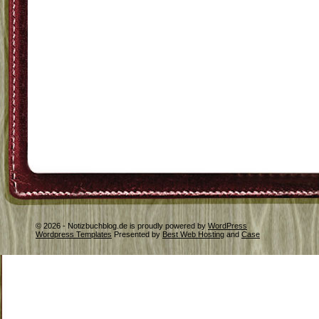
© 2026 - Notizbuchblog.de is proudly powered by
WordPress
Wordpress Templates
Presented by
Best Web Hosting
and
Case