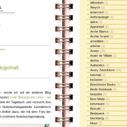
altbooken
(1)
Alwych
(1)
amarcord
(1)
Anthropologie
(1)
apica
(2)
:
Appointed
(2)
Arche Blancs
(1)
Archie Grand
(1)
arsedition
(1)
artemis
(1)
orea
Arwey
(10)
Astier de Villatte
(1)
atoma
(3)
Authentics
(2)
loginhalt
Avery Zweckform
(16)
basmati
(2)
be2ween
(1)
Beechmore Books
(1)
Berlin Notebook
(1)
om
wurde ich auf ein anderes Blog
bespoke
(1)
msetzt:
Look Between the Lines – art
Best Made
(1)
s eine Art Tagebuch und versucht ihre
betonware
(1)
 Notizbuchdoppelseite künstlerisch
Betzold
(2)
 Artikel dazu, der mit dem Foto der
Bindewerk
(7)
ch schönere Notizbuchgestaltung.
blockberg
(3)
bluuz
(2)