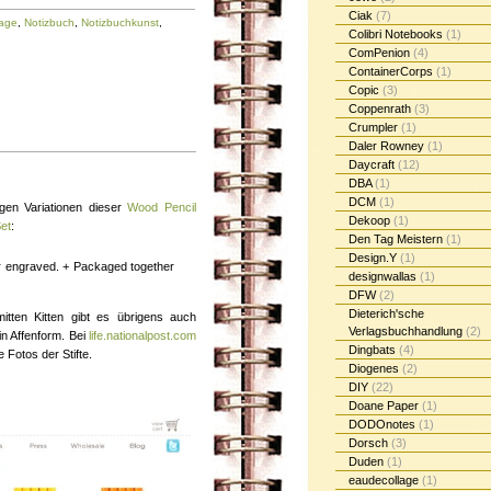
Ciak
(7)
lage
,
Notizbuch
,
Notizbuchkunst
,
Colibri Notebooks
(1)
ComPenion
(4)
ContainerCorps
(1)
Copic
(3)
Coppenrath
(3)
Crumpler
(1)
Daler Rowney
(1)
Daycraft
(12)
DBA
(1)
DCM
(1)
igen Variationen dieser
Wood Pencil
Dekoop
(1)
et
:
Den Tag Meistern
(1)
Design.Y
(1)
er engraved. + Packaged together
designwallas
(1)
DFW
(2)
Dieterich'sche
ten Kitten gibt es übrigens auch
Verlagsbuchhandlung
(2)
in Affenform. Bei
life.nationalpost.com
Dingbats
(4)
 Fotos der Stifte.
Diogenes
(2)
DIY
(22)
Doane Paper
(1)
DODOnotes
(1)
Dorsch
(3)
Duden
(1)
eaudecollage
(1)