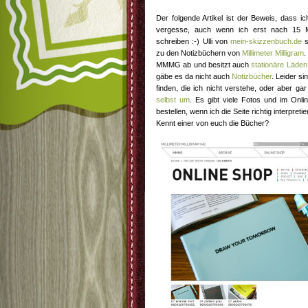
Der folgende Artikel ist der Beweis, dass i
vergesse, auch wenn ich erst nach 15 
schreiben :-) Ulli von
mein-skizzenbuch.de
s
zu den Notizbüchern von
Millimeter Milligram
.
MMMG ab und besitzt auch
stationäre Läden
gäbe es da nicht auch
Notizbücher
. Leider si
finden, die ich nicht verstehe, oder aber ga
selbst um
. Es gibt viele Fotos und im On
bestellen, wenn ich die Seite richtig interpretie
Kennt einer von euch die Bücher?