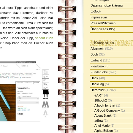
Datenschutzerklärung
ch all eure Tipps anschaue und nicht
E-Book
Monaten dazu komme, darüber zu
Impressum
chrieb mir im Januar 2011 eine Mail
 Die koreanische Firma kürzt sich mit
Presse&Stimmen
. Das wäre an sich nicht spektakulär,
Über dieses Blog
nd auf der Seite entweder nur Infos zu
r keine. Daher der Tipp,
schaut euch
Kategorien
line Shop kann man die Bücher auch
re.
Allgemein
(515)
Buch
(32)
Einband
(113)
Flowbook
(3)
Fundstücke
(678)
Hack
(40)
HackBag
(5)
Hersteller
(1.202)
&ART
(4)
18hoch2
(3)
A book for that
(1)
A Good Company
(1)
About:Blank
(1)
adliga
(1)
Ahoi Marie
(1)
Alpha Edition
(1)