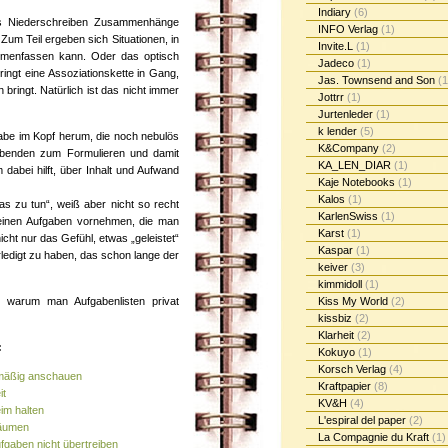
Indiary
(6)
das Niederschreiben Zusammenhänge
INFO Verlag
(1)
. Zum Teil ergeben sich Situationen, in
Invite.L
(1)
mmenfassen kann. Oder das optisch
Jadeco
(1)
ngt eine Assoziationskette in Gang,
Jas. Townsend and Son
(1
bringt. Natürlich ist das nicht immer
Jottrr
(1)
Jurtenleder
(1)
k lender
(5)
abe im Kopf herum, die noch nebulös
K&Company
(2)
eibenden zum Formulieren und damit
KA_LEN_DIAR
(1)
dabei hilft, über Inhalt und Aufwand
Kaje Notebooks
(1)
Kalos
(1)
s zu tun“, weiß aber nicht so recht
KarlenSwiss
(1)
leinen Aufgaben vornehmen, die man
Karst
(1)
cht nur das Gefühl, etwas „geleistet“
Kaspar
(1)
ledigt zu haben, das schon lange der
keiver
(3)
kimmidoll
(1)
Kiss My World
(2)
 warum man Aufgabenlisten privat
kissbiz
(2)
Klarheit
(2)
:
Kokuyo
(1)
Korsch Verlag
(4)
lmäßig anschauen
Kraftpapier
(8)
it
KV&H
(4)
im halten
L'espiral del paper
(2)
räumen
La Compagnie du Kraft
(1)
ufgaben nicht übertreiben