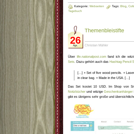
Kategorie:
Webseiten
Tags:
Blog
,
Col
Tagebuch
Themenbleistifte
26
Christian Mähler
Apr.
Über
life.nationalpost.com
fand ich die witz
Sets
. Dazu gehört auch das
Hashtag Pencil S
[…] + Set of five wood pencils. + Las
in clear bag. + Made in the USA. […]
Das Set kostet 10 USD. Im Shop von Smit
Notizbücher
und witzige
Geschenkanhänger
gibt es übrigens sehr große und übersichtliche