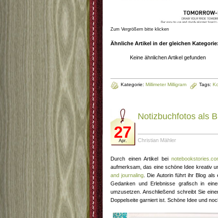
Zum Vergrößern bitte klicken
Ähnliche Artikel in der gleichen Kategorie
Keine ähnlichen Artikel gefunden
Kategorie:
Millimeter Milligram
Tags:
K
Notizbuchfotos als B
27
Christian Mähler
Apr.
Durch einen Artikel bei
notebookstories.c
aufmerksam, das eine schöne Idee kreativ u
and journaling
. Die Autorin führt ihr Blog al
Gedanken und Erlebnisse grafisch in einer
umzusetzen. Anschließend schreibt Sie einen
Doppelseite garniert ist. Schöne Idee und no