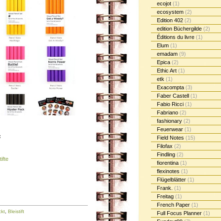
ecojot
(1)
ecosystem
(2)
Edition 402
(2)
edition Büchergilde
(2)
Éditions du livre
(1)
Elum
(1)
emadam
(9)
Epica
(2)
Ethic Art
(1)
etk
(1)
Exacompta
(3)
Faber Castell
(1)
Fabio Ricci
(1)
Fabriano
(2)
fashionary
(2)
Feuerwear
(1)
:
Field Notes
(15)
Filofax
(2)
Findling
(2)
ifte
fiorentina
(1)
flexinotes
(1)
Flügelblätter
(1)
Frank.
(1)
Freitag
(1)
French Paper
(1)
kt
,
Bleistift
Full Focus Planner
(1)