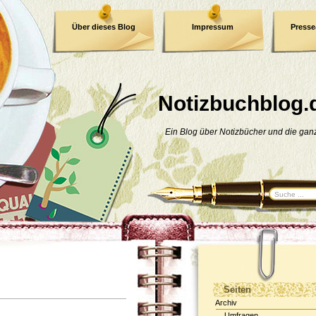
Über dieses Blog
Impressum
Press
E-Book
Datenschutzerklärung
Notizbuchblog.
Ein Blog über Notizbücher und die ga
Seiten
Archiv
Umfragen