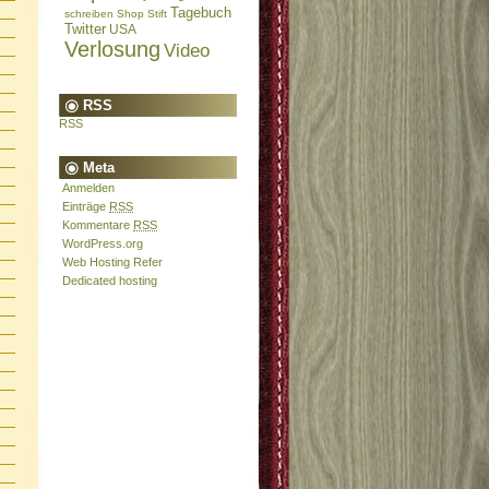
Tagebuch
schreiben
Shop
Stift
Twitter
USA
Verlosung
Video
RSS
RSS
Meta
Anmelden
Einträge
RSS
Kommentare
RSS
WordPress.org
Web Hosting Refer
Dedicated hosting