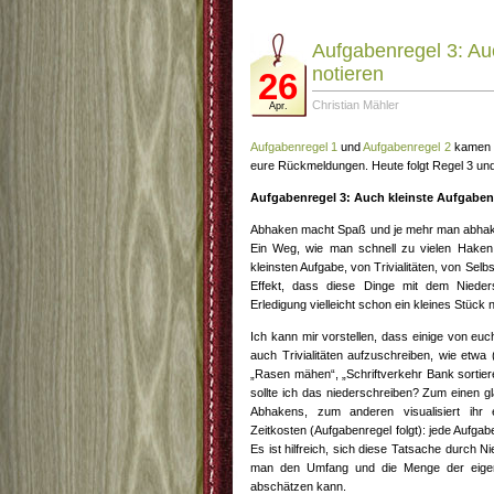
Aufgabenregel 3: Au
notieren
26
Christian Mähler
Apr.
Aufgabenregel 1
und
Aufgabenregel 2
kamen b
eure Rückmeldungen. Heute folgt Regel 3 und
Aufgabenregel 3: Auch kleinste Aufgaben
Abhaken macht Spaß und je mehr man abhake
Ein Weg, wie man schnell zu vielen Haken
kleinsten Aufgabe, von Trivialitäten, von Se
Effekt, dass diese Dinge mit dem Nieders
Erledigung vielleicht schon ein kleines Stüc
Ich kann mir vorstellen, dass einige von eu
auch Trivialitäten aufzuschreiben, wie etwa 
„Rasen mähen“, „Schriftverkehr Bank sortiere
sollte ich das niederschreiben? Zum einen gl
Abhakens, zum anderen visualisiert ihr
Zeitkosten (Aufgabenregel folgt): jede Aufgabe
Es ist hilfreich, sich diese Tatsache durch N
man den Umfang und die Menge der eigene
abschätzen kann.