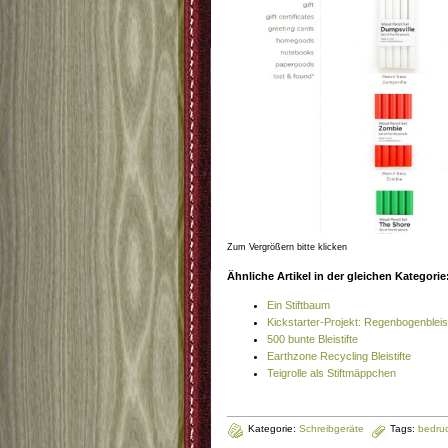
Zum Vergrößern bitte klicken
Ähnliche Artikel in der gleichen Kategorie
Ein Stiftbaum
Kickstarter-Projekt: Regenbogenbleist
500 bunte Bleistifte
Earthzone Recycling Bleistifte
Teigrolle als Stiftmäppchen
Kategorie:
Schreibgeräte
Tags:
bedruc