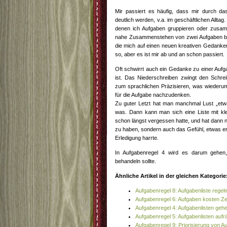
Mir passiert es häufig, dass mir durch 
deutlich werden, v.a. im geschäftlichen Alltag
denen ich Aufgaben gruppieren oder zusa
nahe Zusammenstehen von zwei Aufgaben bri
die mich auf einen neuen kreativen Gedanken 
so, aber es ist mir ab und an schon passiert.
Oft schwirrt auch ein Gedanke zu einer Aufg
ist. Das Niederschreiben zwingt den Schr
zum sprachlichen Präzisieren, was wiederum 
für die Aufgabe nachzudenken.
Zu guter Letzt hat man manchmal Lust „etwa
was. Dann kann man sich eine Liste mit k
schon längst vergessen hatte, und hat dann ni
zu haben, sondern auch das Gefühl, etwas er
Erledigung harrte.
In Aufgabenregel 4 wird es darum gehen,
behandeln sollte.
Ähnliche Artikel in der gleichen Kategorie
Aufgabenregel 8: Aufgabenliste rege
Aufgabenregel 6: Aufgaben kosten Ze
Aufgabenregel 4: Aufgabenlisten gehe
Aufgabenregel 5: Aufgabenlisten auf
Aufgabenregel 9: Priorisierung von A