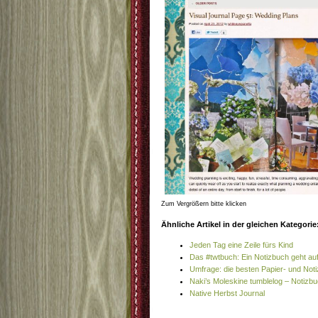
Zum Vergrößern bitte klicken
Ähnliche Artikel in der gleichen Kategorie
Jeden Tag eine Zeile fürs Kind
Das #twtbuch: Ein Notizbuch geht au
Umfrage: die besten Papier- und Not
Naki’s Moleskine tumblelog – Notizb
Native Herbst Journal