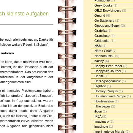
Fundgut99
(7)
Geek Books
(1)
GILD Bookbinders
(3)
ch kleinste Aufgaben
Gmund
(6)
Go Stationery
(1)
Goods and Better
(3)
Grafolita
(1)
Grandluxe
(4)
ei euch allen sehr gut an. Danke für
Gridbooks
(1)
 sieben weitere Regeln in Zukunft.
H&M
(1)
Häfft / Chäff
(7)
 notieren
Hahnemühle
(19)
halaby
(6)
n kann, desto motivierter wird man.
Happily Ever Paper
(2)
 kommt, ist das Erfassen auch der
HappySelf Journal
(1)
lbstverständlichem. Das hat zudem den
Herlitz
(1)
chreiben in der Aufgabenliste der
Herzogsägemühle
(1)
k näher gekommen sind.
Hightide
(1)
ch ein mentales Problem damit haben,
Hockey Croquis
(1)
(ich konstruiere) „Lesen“, „Bloggen“,
Hoffmann und Campe
(1)
n“ etc. Ihr fragt euch sicher: warum
Holsteinsalon
(1)
aube ich an den positiven Effekt des
I like paper
(2)
 euch damit auch, dass Aufgaben
ifidori
(1)
, auch die kleinste, kostet euch Zeit.
IKEA
(2)
iederschreiben zu visualisieren, wenn
Imaginaro
(2)
n Aufgaben rein gedanklich nicht
imaginote
(1)
Imprimerie du Marais
(1)