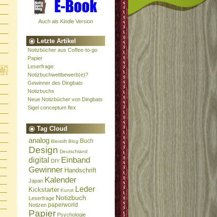
Auch als Kindle Version
Letzte Artikel
Notizbücher aus Coffee-to-go
Papier
Leserfrage:
Notizbuchwettbewerb(e)?
Gewinner des Dingbats
Notizbuchs
Neue Notizbücher von Dingbats
Sigel conceptum flex
Tag Cloud
analog
Buch
Bleistift
Blog
Design
Deutschland
Einband
digital
DIY
Gewinner
Handschrift
Kalender
Japan
Leder
Kickstarter
Kunst
Notizbuch
Leserfrage
paperworld
Notizen
Papier
Psychologie