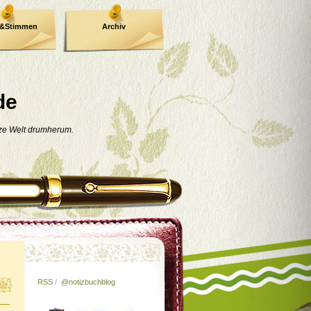
e&Stimmen
Archiv
de
nze Welt drumherum.
RSS
/
@notizbuchblog