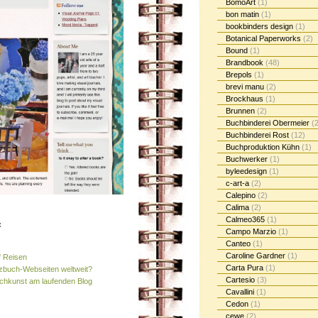
BomoArt
(1)
bon matin
(1)
bookbinders design
(1)
Botanical Paperworks
(2)
Bound
(1)
Brandbook
(48)
Brepols
(1)
brevi manu
(2)
Brockhaus
(1)
Brunnen
(2)
Buchbinderei Obermeier
(2
Buchbinderei Rost
(12)
Buchproduktion Kühn
(1)
Buchwerker
(1)
byleedesign
(1)
c-art-a
(2)
Calepino
(2)
Calima
(2)
Calmeo365
(1)
:
Campo Marzio
(1)
Canteo
(1)
Caroline Gardner
(1)
f Reisen
Carta Pura
(1)
izbuch-Webseiten weltweit?
Cartesio
(3)
uchkunst am laufenden Blog
Cavallini
(1)
Cedon
(1)
cewe
(2)