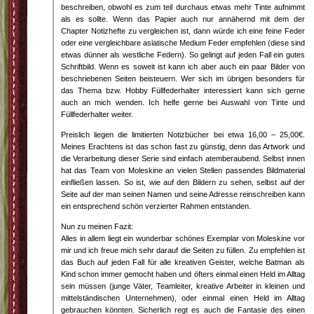
beschreiben, obwohl es zum teil durchaus etwas mehr Tinte aufnimmt
als es sollte. Wenn das Papier auch nur annähernd mit dem der
Chapter Notizhefte zu vergleichen ist, dann würde ich eine feine Feder
oder eine vergleichbare asiatische Medium Feder empfehlen (diese sind
etwas dünner als westliche Federn). So gelingt auf jeden Fall ein gutes
Schriftbild. Wenn es soweit ist kann ich aber auch ein paar Bilder von
beschriebenen Seiten beisteuern. Wer sich im übrigen besonders für
das Thema bzw. Hobby Füllfederhalter interessiert kann sich gerne
auch an mich wenden. Ich helfe gerne bei Auswahl von Tinte und
Füllfederhalter weiter.
Preislich liegen die limitierten Notizbücher bei etwa 16,00 – 25,00€.
Meines Erachtens ist das schon fast zu günstig, denn das Artwork und
die Verarbeitung dieser Serie sind einfach atemberaubend. Selbst innen
hat das Team von Moleskine an vielen Stellen passendes Bildmaterial
einfließen lassen. So ist, wie auf den Bildern zu sehen, selbst auf der
Seite auf der man seinen Namen und seine Adresse reinschreiben kann
ein entsprechend schön verzierter Rahmen entstanden.
Nun zu meinen Fazit:
Alles in allem liegt ein wunderbar schönes Exemplar von Moleskine vor
mir und ich freue mich sehr darauf die Seiten zu füllen. Zu empfehlen ist
das Buch auf jeden Fall für alle kreativen Geister, welche Batman als
Kind schon immer gemocht haben und öfters einmal einen Held im Alltag
sein müssen (junge Väter, Teamleiter, kreative Arbeiter in kleinen und
mittelständischen Unternehmen), oder einmal einen Held im Alltag
gebrauchen könnten. Sicherlich regt es auch die Fantasie des einen