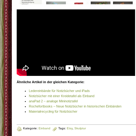
Ähnliche Artikel in der gleichen Kategorie:
Ledereinbände für Notizbücher und iPads
Notizbücher mit einer Kreidetafel als Einband
anaPad 2 – analoge Mininotiztafel
Rochefortbooks – Neue Notizbücher in historischen Einbänden
Materialrecycling für Notizbücher
Kategorie:
Einband
Tags:
Etsy
,
Skulptur