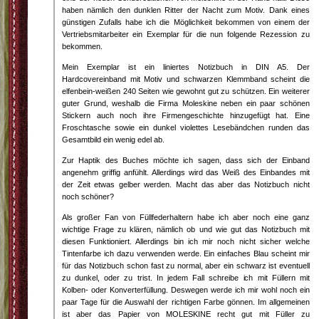
haben nämlich den dunklen Ritter der Nacht zum Motiv. Dank eines
günstigen Zufalls habe ich die Möglichkeit bekommen von einem der
Vertriebsmitarbeiter ein Exemplar für die nun folgende Rezession zu
bekommen.
Mein Exemplar ist ein liniertes Notizbuch in DIN A5. Der
Hardcovereinband mit Motiv und schwarzen Klemmband scheint die
elfenbein-weißen 240 Seiten wie gewohnt gut zu schützen. Ein weiterer
guter Grund, weshalb die Firma Moleskine neben ein paar schönen
Stickern auch noch ihre Firmengeschichte hinzugefügt hat. Eine
Froschtasche sowie ein dunkel violettes Lesebändchen runden das
Gesamtbild ein wenig edel ab.
Zur Haptik des Buches möchte ich sagen, dass sich der Einband
angenehm griffig anfühlt. Allerdings wird das Weiß des Einbandes mit
der Zeit etwas gelber werden. Macht das aber das Notizbuch nicht
noch schöner?
Als großer Fan von Füllfederhaltern habe ich aber noch eine ganz
wichtige Frage zu klären, nämlich ob und wie gut das Notizbuch mit
diesen Funktioniert. Allerdings bin ich mir noch nicht sicher welche
Tintenfarbe ich dazu verwenden werde. Ein einfaches Blau scheint mir
für das Notizbuch schon fast zu normal, aber ein schwarz ist eventuell
zu dunkel, oder zu trist. In jedem Fall schreibe ich mit Füllern mit
Kolben- oder Konverterfüllung. Deswegen werde ich mir wohl noch ein
paar Tage für die Auswahl der richtigen Farbe gönnen. Im allgemeinen
ist aber das Papier von MOLESKINE recht gut mit Füller zu