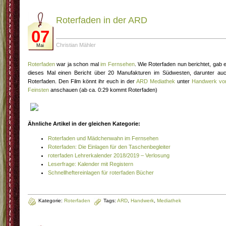
Roterfaden in der ARD
07
Christian Mähler
Mai
Roterfaden
war ja schon mal
im Fernsehen
. Wie Roterfaden nun berichtet, gab 
dieses Mal einen Bericht über 20 Manufakturen im Südwesten, darunter au
Roterfaden. Den Film könnt ihr euch in der
ARD Mediathek
unter
Handwerk v
Feinsten
anschauen (ab ca. 0:29 kommt Roterfaden)
Ähnliche Artikel in der gleichen Kategorie:
Roterfaden und Mädchenwahn im Fernsehen
Roterfaden: Die Einlagen für den Taschenbegleiter
roterfaden Lehrerkalender 2018/2019 – Verlosung
Leserfrage: Kalender mit Registern
Schnellheftereinlagen für roterfaden Bücher
Kategorie:
Roterfaden
Tags:
ARD
,
Handwerk
,
Mediathek