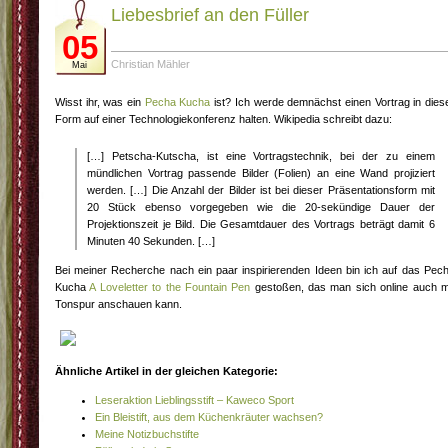
Liebesbrief an den Füller
05
Christian Mähler
Mai
Wisst ihr, was ein
Pecha Kucha
ist? Ich werde demnächst einen Vortrag in dies
Form auf einer Technologiekonferenz halten. Wikipedia schreibt dazu:
[…] Petscha-Kutscha, ist eine Vortragstechnik, bei der zu einem
mündlichen Vortrag passende Bilder (Folien) an eine Wand projiziert
werden. […] Die Anzahl der Bilder ist bei dieser Präsentationsform mit
20 Stück ebenso vorgegeben wie die 20-sekündige Dauer der
Projektionszeit je Bild. Die Gesamtdauer des Vortrags beträgt damit 6
Minuten 40 Sekunden. […]
Bei meiner Recherche nach ein paar inspirierenden Ideen bin ich auf das Pec
Kucha
A Loveletter to the Fountain Pen
gestoßen, das man sich online auch m
Tonspur anschauen kann.
Ähnliche Artikel in der gleichen Kategorie:
Leseraktion Lieblingsstift – Kaweco Sport
Ein Bleistift, aus dem Küchenkräuter wachsen?
Meine Notizbuchstifte