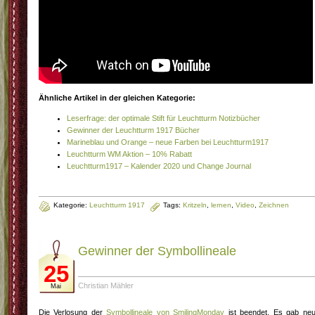
Ähnliche Artikel in der gleichen Kategorie:
Leserfrage: der optimale Stift für Leuchtturm Notizbücher
Gewinner der Leuchtturm 1917 Bücher
Marineblau und Orange – neue Farben bei Leuchtturm1917
Leuchtturm WM Aktion – 10% Rabatt
Leuchtturm1917 – Kalender 2020 und Change Journal
Kategorie:
Leuchtturm 1917
Tags:
Kritzeln
,
lernen
,
Video
,
Zeichnen
Gewinner der Symbollineale
25
Christian Mähler
Mai
Die Verlosung der
Symbollineale von SmilingMonday
ist beendet. Es gab ne