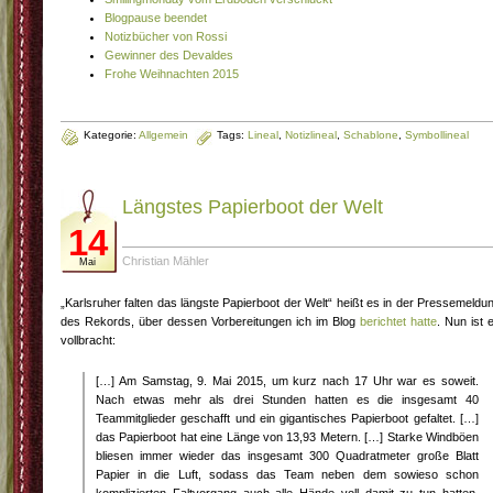
Blogpause beendet
Notizbücher von Rossi
Gewinner des Devaldes
Frohe Weihnachten 2015
Kategorie:
Allgemein
Tags:
Lineal
,
Notizlineal
,
Schablone
,
Symbollineal
Längstes Papierboot der Welt
14
Christian Mähler
Mai
„Karlsruher falten das längste Papierboot der Welt“ heißt es in der Pressemeldu
des Rekords, über dessen Vorbereitungen ich im Blog
berichtet hatte
. Nun ist 
vollbracht:
[…] Am Samstag, 9. Mai 2015, um kurz nach 17 Uhr war es soweit.
Nach etwas mehr als drei Stunden hatten es die insgesamt 40
Teammitglieder geschafft und ein gigantisches Papierboot gefaltet. […]
das Papierboot hat eine Länge von 13,93 Metern. […] Starke Windböen
bliesen immer wieder das insgesamt 300 Quadratmeter große Blatt
Papier in die Luft, sodass das Team neben dem sowieso schon