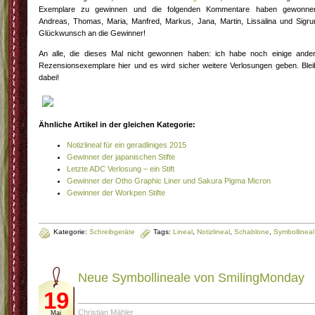
Exemplare zu gewinnen und die folgenden Kommentare haben gewonne
Andreas, Thomas, Maria, Manfred, Markus, Jana, Martin, Lissalina und Sigru
Glückwunsch an die Gewinner!
An alle, die dieses Mal nicht gewonnen haben: ich habe noch einige ande
Rezensionsexemplare hier und es wird sicher weitere Verlosungen geben. Blei
dabei!
Ähnliche Artikel in der gleichen Kategorie:
Notizlineal für ein geradliniges 2015
Gewinner der japanischen Stifte
Letzte ADC Verlosung – ein Stift
Gewinner der Otho Graphic Liner und Sakura Pigma Micron
Gewinner der Workpen Stifte
Kategorie:
Schreibgeräte
Tags:
Lineal
,
Notizlineal
,
Schablone
,
Symbollineal
Neue Symbollineale von SmilingMonday
19
Christian Mähler
Mai