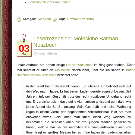
Ledernotizbücher aus Indien
Kategorie:
Monsieur
Tags:
Gewinner
,
Verllsung
Leserrezension: Moleskine Batman
Notizbuch
03
Christian Mähler
Mai
Leser Andreas hat schon einige
Leserrezensionen
im Blog geschrieben. Dies
Mal schreibt er über die
Moleskine
Notizbücher, über die ich schon in
Batm
Notizbücher von Moleskine
berichtet hatte.
In der Stadt bricht die Nacht herein. Ein älterer Herr befindet sich auf
den Weg nach Hause. Er hat seinen Laden gerade zugeschlossen. Seit
Jahren läuft sein Geschäft trotz der recht trostlosen Umgebung recht
gut. Er versichert sich, dass seine Alarmanlage an ist und geht dann wie
jeden Abend die Straße entlang. Sein Geschäft und seine Wohnung
liegen in einem Viertel der sogenannten Arbeiterklasse. Hier hat man
entweder etwas Geld, oder man sucht einen Weg welches zu
bekommen. So scheinen auch die drei jungen Männer gedacht zu
haben, welche ihm bei der nächsten Kreuzung auflauern. Einer von
Ihnen trägt ein großes Messer bei sich. Sie haben den Laden des alten