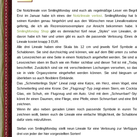
Die Notizlineale von SmilingMonday sind euch als regelmäßige Leser ein Begrif
Erst im Januar habe ich eines der
Notizlineale verlost
. SmilingMonday hat b
seinen Kunden genau hingehört und aus den Wünschen neue Linealkreation
gefertig, die ich als Rezensionsexemplare zur Ansicht bekommen habe. 
SmilingMonday Shop
gibt es demnächst fünf neue „Styles“ von Linealen, dr
davon habe ich hier und unten gibt es auch die passende Verlosung. Eines d
Lineale kostet knapp 3 EUR.
Alle drei Lineale haben eine Skala bis 12 cm und jeweils fünf Symbole a
Schablonen. Sie sind durchsichtig und können, wie auf dem Bild unten zu sehe
als Lesezeichen an eine Seite in einem Notizbuch angeheftet werden. Sie sind a
Lesezeichen oben im Buch wie ein Reiter sichtbar und dieser Teil ist mit „Toda
beschriftet. Zusätzlich sind sie mit verschiedenen Lochungen versehen, so da
sie in viele Orgasysteme eingeheftet werden können. Sie sind biegsam u
überleben so auch flexiblere Einbände.
Das „Schmetterlings Style“ Lineal zeigt eine Katze, ein Herz, einen Vogel, ein
Schmetterling und eine Krone. Der „Flugzeug“-Typ zeigt einen Stern, ein Cocktai
Glas, ein Schuh, ein Flugzeug und ein Auto. Und mit dem „Schnurrbart“-Sty
könnt ihr einen Daumen, eine Fliege, eine Pfeife, einen Schnurrbart und eine Bril
zeichnen.
Wenn ihr also neben geraden Linien noch passende Symbole in euren Te
zeichnen wollt, bieten euch die Lineale eine einfache Möglichkeit, die Schablon
dafür stets mitzuführen.
Stefan von SmilingMonday stellt neun Lineale für eine Verlosung zur Verfügun
drei von jeder der hier vorgestellten Sorten!