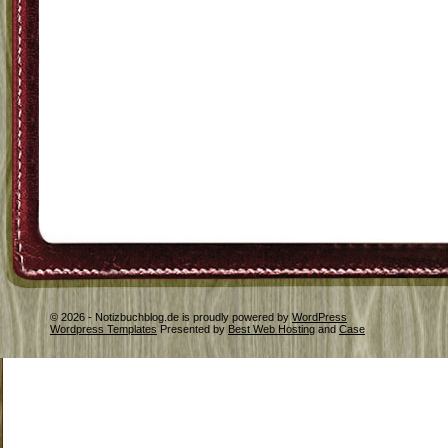
© 2026 - Notizbuchblog.de is proudly powered by
WordPress
Wordpress Templates
Presented by
Best Web Hosting
and
Case