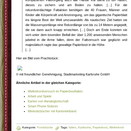
komplizierten Faltvorgang auch alle Hände voll damit zu tun hatten,
dieses zu sichern und am Boden zu halten. […] Für die
rekordverdächtige Faltaktion benötigen die 40 Frauen, Männer und
Kinder alle Körperkraft und Anstrengung, um das gigantische Papierblatt
ins längste Boot der Welt umzuwandeln. Als nautisches Ziel hatten sie
die Wassersportlänge eine Rekordlänge von bis zu 14 Metern angepeilt,
die sie dann auch knapp erreichten. […] Doch am Ende konnten sie
sich unter dem tosenden Beifall der über 1.200 anwesenden Menschen
jubelnd in die Arme fallen, denn der Faltversuch war geglückt und
majestätisch ragte das gewaltige Papierboot in die Höhe.
[…]
Hier ein Bild vom Prachtstück:
© mit freundlicher Genehmigung, Stadtmarketing Karlsruhe GmbH
Ähnliche Artikel in der gleichen Kategorie:
Weltrekordversuch im Papierbootfalten
Arbeit und Spiele
Karten von #analogbotschaft
Smart Phone Notizen
Mininotizbücher mit Karteneinband
Kategorie:
Fundstücke
Tags:
falten
,
Karlsruhe
,
Papierboot
,
Weltrekord