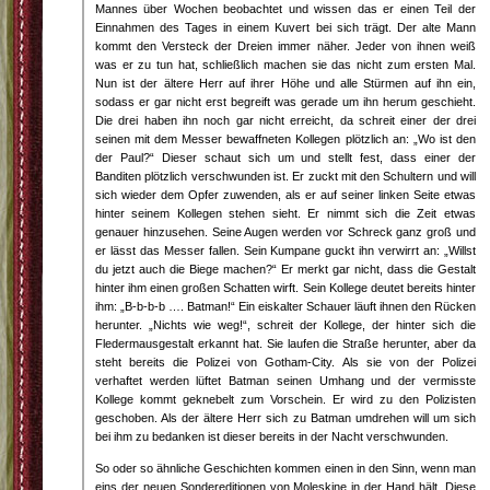
Mannes über Wochen beobachtet und wissen das er einen Teil der
Einnahmen des Tages in einem Kuvert bei sich trägt. Der alte Mann
kommt den Versteck der Dreien immer näher. Jeder von ihnen weiß
was er zu tun hat, schließlich machen sie das nicht zum ersten Mal.
Nun ist der ältere Herr auf ihrer Höhe und alle Stürmen auf ihn ein,
sodass er gar nicht erst begreift was gerade um ihn herum geschieht.
Die drei haben ihn noch gar nicht erreicht, da schreit einer der drei
seinen mit dem Messer bewaffneten Kollegen plötzlich an: „Wo ist den
der Paul?“ Dieser schaut sich um und stellt fest, dass einer der
Banditen plötzlich verschwunden ist. Er zuckt mit den Schultern und will
sich wieder dem Opfer zuwenden, als er auf seiner linken Seite etwas
hinter seinem Kollegen stehen sieht. Er nimmt sich die Zeit etwas
genauer hinzusehen. Seine Augen werden vor Schreck ganz groß und
er lässt das Messer fallen. Sein Kumpane guckt ihn verwirrt an: „Willst
du jetzt auch die Biege machen?“ Er merkt gar nicht, dass die Gestalt
hinter ihm einen großen Schatten wirft. Sein Kollege deutet bereits hinter
ihm: „B-b-b-b …. Batman!“ Ein eiskalter Schauer läuft ihnen den Rücken
herunter. „Nichts wie weg!“, schreit der Kollege, der hinter sich die
Fledermausgestalt erkannt hat. Sie laufen die Straße herunter, aber da
steht bereits die Polizei von Gotham-City. Als sie von der Polizei
verhaftet werden lüftet Batman seinen Umhang und der vermisste
Kollege kommt geknebelt zum Vorschein. Er wird zu den Polizisten
geschoben. Als der ältere Herr sich zu Batman umdrehen will um sich
bei ihm zu bedanken ist dieser bereits in der Nacht verschwunden.
So oder so ähnliche Geschichten kommen einen in den Sinn, wenn man
eins der neuen Sondereditionen von Moleskine in der Hand hält. Diese