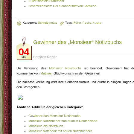
Füller sind ein Statement
Leserrezension: Der Scannerstift von Somikon
Kategorie:
Schreibgeräte
Tags:
Füller
,
Pecha Kucha
Gewinner des „Monsieur“ Notizbuchs
04
Christian Mähler
Mai
Die Verlosung des
Monsieur Notizbuchs
ist beendet. Gewonnen hat d
Kommentar von
Mathias
. Glückwunsch an den Gewinner!
Die nächste Verlosung wirft ihre Schatten voraus und dürfte in einigen Tagen 
den Start gehen.
Ähnliche Artikel in der gleichen Kategorie:
Gewinner des Monsieur Notizbuchs
Monsieur Notizbücher nun auch in Deutschland
Monsieur, ein Notizbuch
Monsieur Notebook mit neuen Notizbüchern