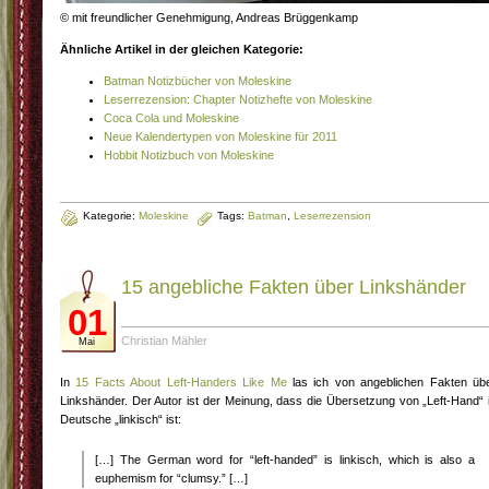
© mit freundlicher Genehmigung, Andreas Brüggenkamp
Ähnliche Artikel in der gleichen Kategorie:
Batman Notizbücher von Moleskine
Leserrezension: Chapter Notizhefte von Moleskine
Coca Cola und Moleskine
Neue Kalendertypen von Moleskine für 2011
Hobbit Notizbuch von Moleskine
Kategorie:
Moleskine
Tags:
Batman
,
Leserrezension
15 angebliche Fakten über Linkshänder
01
Christian Mähler
Mai
In
15 Facts About Left-Handers Like Me
las ich von angeblichen Fakten üb
Linkshänder. Der Autor ist der Meinung, dass die Übersetzung von „Left-Hand“ 
Deutsche „linkisch“ ist:
[…] The German word for “left-handed” is linkisch, which is also a
euphemism for “clumsy.” […]