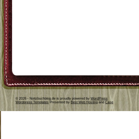
© 2026 - Notizbuchblog.de is proudly powered by
WordPress
Wordpress Templates
Presented by
Best Web Hosting
and
Case