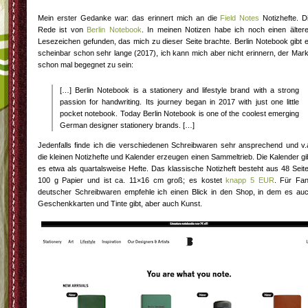
Mein erster Gedanke war: das erinnert mich an die
Field Notes
Notizhefte. D
Rede ist von
Berlin Notebook
. In meinen Notizen habe ich noch einen älter
Lesezeichen gefunden, das mich zu dieser Seite brachte. Berlin Notebook gibt 
scheinbar schon sehr lange (2017), ich kann mich aber nicht erinnern, der Mar
schon mal begegnet zu sein:
[…] Berlin Notebook is a stationery and lifestyle brand with a strong
passion for handwriting. Its journey began in 2017 with just one little
pocket notebook. Today Berlin Notebook is one of the coolest emerging
German designer stationery brands. […]
Jedenfalls finde ich die verschiedenen Schreibwaren sehr ansprechend und v.
die kleinen Notizhefte und Kalender erzeugen einen Sammeltrieb. Die Kalender gi
es etwa als quartalsweise Hefte. Das klassische Notizheft besteht aus 48 Seit
100 g Papier und ist ca. 11×16 cm groß; es kostet
knapp 5 EUR
. Für Fa
deutscher Schreibwaren empfehle ich einen Blick in den Shop, in dem es au
Geschenkkarten und Tinte gibt, aber auch Kunst.