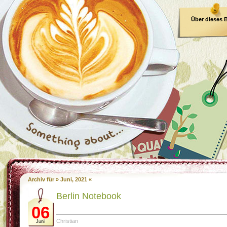
Über dieses 
E-Book
Archiv für » Juni, 2021 «
Berlin Notebook
06
Christian
Juni