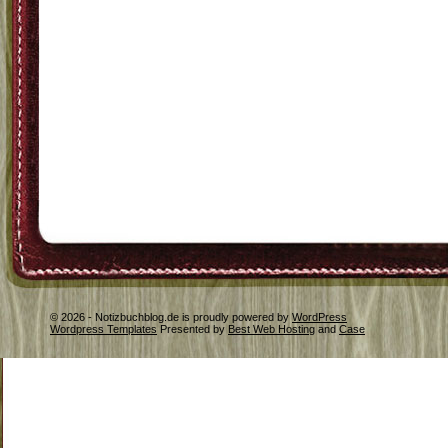
© 2026 - Notizbuchblog.de is proudly powered by
WordPress
Wordpress Templates
Presented by
Best Web Hosting
and
Case