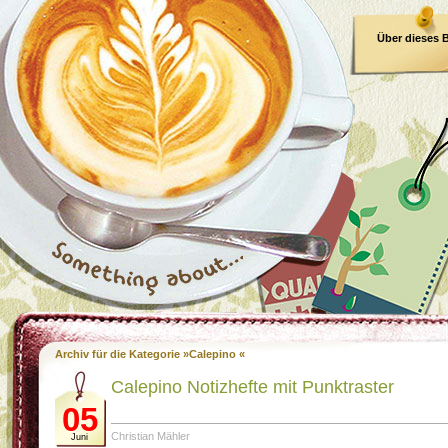
Über dieses 
E-Book
Archiv für die Kategorie »Calepino «
Calepino Notizhefte mit Punktraster
05
Christian Mähler
Juni