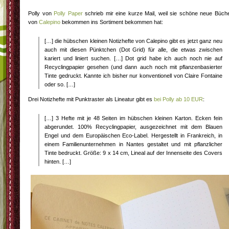
Polly von
Polly Paper
schrieb mir eine kurze Mail, weil sie schöne neue Büch
von
Calepino
bekommen ins Sortiment bekommen hat:
[…] die hübschen kleinen Notizhefte von Calepino gibt es jetzt ganz neu
auch mit diesen Pünktchen (Dot Grid) für alle, die etwas zwischen
kariert und liniert suchen. […] Dot grid habe ich auch noch nie auf
Recyclingpapier gesehen (und dann auch noch mit pflanzenbasierter
Tinte gedruckt. Kannte ich bisher nur konventionell von Claire Fontaine
oder so. […]
Drei Notizhefte mit Punktraster als Lineatur gibt es
bei Polly ab 10 EUR
:
[…] 3 Hefte mit je 48 Seiten im hübschen kleinen Karton. Ecken fein
abgerundet. 100% Recyclingpapier, ausgezeichnet mit dem Blauen
Engel und dem Europäischen Eco-Label. Hergestellt in Frankreich, in
einem Familienunternehmen in Nantes gestaltet und mit pflanzlicher
Tinte bedruckt. Größe: 9 x 14 cm, Lineal auf der Innenseite des Covers
hinten. […]