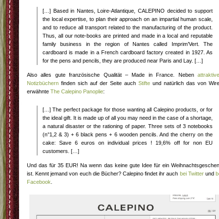
[…] Based in Nantes, Loire-Atlantique, CALEPINO decided to support
the local expertise, to plan their approach on an impartial human scale,
and to reduce all transport related to the manufacturing of the product.
Thus, all our note-books are printed and made in a local and reputable
family business in the region of Nantes called Imprim’Vert. The
cardboard is made in a French cardboard factory created in 1927. As
for the pens and pencils, they are produced near Paris and Lay. […]
Also alles gute französische Qualität – Made in France. Neben
attraktiv
Notizbüchern
finden sich auf der Seite auch
Stifte
und natürlich das von Wir
erwähnte
The Calepino Panoplie
:
[…] The perfect package for those wanting all Calepino products, or for
the ideal gift. It is made up of all you may need in the case of a shortage,
a natural disaster or the rationing of paper. Three sets of 3 notebooks
(n°1,2 & 3) + 6 black pens + 6 wooden pencils. And the cherry on the
cake: Save 6 euros on individual prices ! 19,6% off for non EU
customers. […]
Und das für 35 EUR! Na wenn das keine gute Idee für ein Weihnachtsgesche
ist. Kennt jemand von euch die Bücher? Calepino findet ihr auch
bei Twitter
und
b
Facebook
.