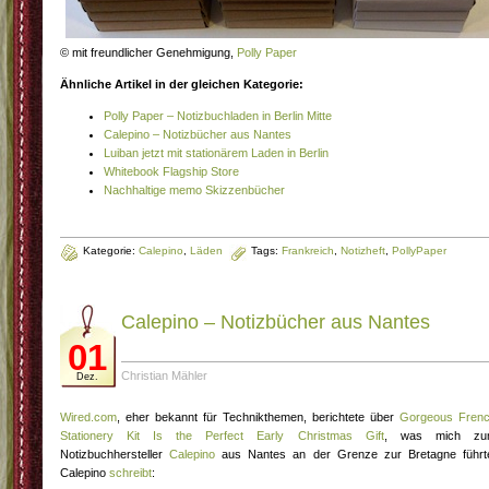
© mit freundlicher Genehmigung,
Polly Paper
Ähnliche Artikel in der gleichen Kategorie:
Polly Paper – Notizbuchladen in Berlin Mitte
Calepino – Notizbücher aus Nantes
Luiban jetzt mit stationärem Laden in Berlin
Whitebook Flagship Store
Nachhaltige memo Skizzenbücher
Kategorie:
Calepino
,
Läden
Tags:
Frankreich
,
Notizheft
,
PollyPaper
Calepino – Notizbücher aus Nantes
01
Christian Mähler
Dez.
Wired.com
, eher bekannt für Technikthemen, berichtete über
Gorgeous Fren
Stationery Kit Is the Perfect Early Christmas Gift
, was mich zu
Notizbuchhersteller
Calepino
aus Nantes an der Grenze zur Bretagne führt
Calepino
schreibt
: