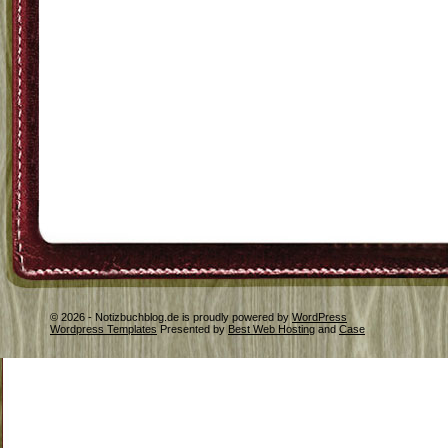
© 2026 - Notizbuchblog.de is proudly powered by
WordPress
Wordpress Templates
Presented by
Best Web Hosting
and
Case