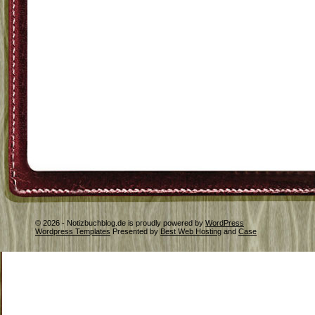
© 2026 - Notizbuchblog.de is proudly powered by
WordPress
Wordpress Templates
Presented by
Best Web Hosting
and
Case