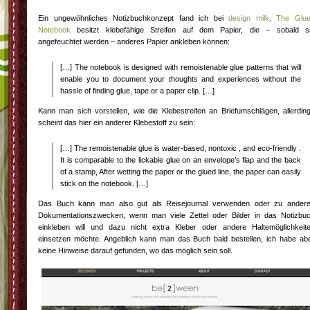
Ein ungewöhnliches Notizbuchkonzept fand ich bei
design milk
.
The Glu
Notebook
besitzt klebefähige Streifen auf dem Papier, die – sobald s
angefeuchtet werden – anderes Papier ankleben können:
[…] The notebook is designed with remoistenable glue patterns that will
enable you to document your thoughts and experiences without the
hassle of finding glue, tape or a paper clip. […]
Kann man sich vorstellen, wie die Klebestreifen an Briefumschlägen, allerdin
scheint das hier ein anderer Klebestoff zu sein:
[…] The remoistenable glue is water-based, nontoxic , and eco-friendly .
It is comparable to the lickable glue on an envelope’s flap and the back
of a stamp, After wetting the paper or the glued line, the paper can easily
stick on the notebook. […]
Das Buch kann man also gut als Reisejournal verwenden oder zu ander
Dokumentationszwecken, wenn man viele Zettel oder Bilder in das Notizbu
einkleben will und dazu nicht extra Kleber oder andere Haltemöglichkeit
einsetzen möchte. Angeblich kann man das Buch bald bestellen, ich habe ab
keine Hinweise darauf gefunden, wo das möglich sein soll.