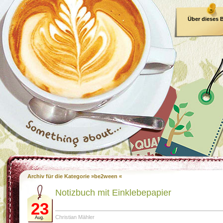
Über dieses 
E-Book
Archiv für die Kategorie »be2ween «
Notizbuch mit Einklebepapier
23
Christian Mähler
Aug.