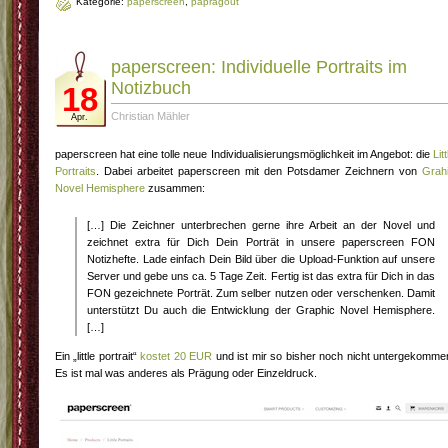
Kategorie:
paperscreen
,
papragout
paperscreen: Individuelle Portraits im
Notizbuch
18
Christian Mähler
Apr.
paperscreen hat eine tolle neue Individualisierungsmöglichkeit im Angebot: die
Litt
Portraits
. Dabei arbeitet paperscreen mit den Potsdamer Zeichnern von
Grah
Novel Hemisphere
zusammen:
[…] Die Zeichner unterbrechen gerne ihre Arbeit an der Novel und
zeichnet extra für Dich Dein Porträt in unsere paperscreen FON
Notizhefte. Lade einfach Dein Bild über die Upload-Funktion auf unsere
Server und gebe uns ca. 5 Tage Zeit. Fertig ist das extra für Dich in das
FON gezeichnete Porträt. Zum selber nutzen oder verschenken. Damit
unterstützt Du auch die Entwicklung der Graphic Novel Hemisphere.
[…]
Ein „little portrait“
kostet 20 EUR
und ist mir so bisher noch nicht untergekomme
Es ist mal was anderes als Prägung oder Einzeldruck.