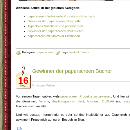
Ähnliche Artikel in der gleichen Kategorie:
paperscreen: Individuelle Portraits im Notizbuch
Gewinner der paperscreen Notizhefte
TypeNotes Notizhefte von paperscreen
Gewinner der paperscreen Notizbücher
paperscreen mit Moleskin-Einbänden
Kategorie:
paperscreen
Tags:
Portrait
,
Skizze
Gewinner der paperscreen Bücher
16
Christian Mähler
Nov.
Vor einigen Tagen gab es viele
paperscreen Produkte zu gewinnen
. Und hier si
die Gewinner:
Verena
,
diephotographin
,
Berit
,
Andreas
,
OLALAA
und
zuio
Glückwunsch an alle!
Und wie gesagt, morgen gibt es sehr schöne Notizbücher aus Österreich 
gewinnen! Freue mich auf euren Besuch im Blog.