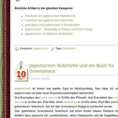
Ähnliche Artikel in der gleichen Kategorie:
Gewinner der paperscreen Notizbücher
Gewinner der paperscreen Notizhefte
papragout und paperscreen in Kombination
paperscreen – Notizhefte im iPhone und iPad Format
paperscreen mit Moleskin-Einbänden
Kategorie:
paperscreen
Tags:
Notizhefte
paperscreen Notizhefte und ein Buch für
Greenpeace
10
Christian Mähler
Nov.
paperscreen
ist immer mal wieder Gast im Notizbuchblog. Nun habe ich v
paperscreen ein paar neue Rezensionsexemplare bekommen.
Drei Exemplare des
Love Journal
in Größe des iPhone5, drei Exemplare des
Lo
Journal
in Größe des iPad Mini, einen
Notizblock
in Größe eines iPad Mini und e
gebundenes Notizbuch, das für das Greenpeace Magazon produziert wurde.
Das gebundene Greenpeace Notizbuch hat einen festen blauen Einband u
farblich dazu passend ein Lesebändchen, einen Haltegummi und ein Kapitelban