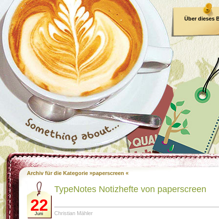
Über dieses 
E-Book
Archiv für die Kategorie »paperscreen «
TypeNotes Notizhefte von paperscreen
22
Christian Mähler
Juni