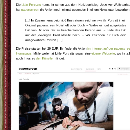
Die
Little Portraits
kennt ihr schon aus dem Notizbuchblog. Jetzt vor Weihnacht
hat
paperscreen
die Aktion noch einmal gesondert in einem Newsletter beworben
[…] In Zusammenarbeit mit 6 Illustratoren zeichnen wir ihr Portrait in ein
Original paperscreen Notizheft oder Buch. – Wähle ein gut aufgelöstes
Bild von Dir oder der zu beschenkenden Person aus. – Lade das Bild
auf der jeweiligen Produktseite hoch. – Wir zeichnen für Dich dein
ausgewähltes Portrait. […]
Die Preise starten bei 29 EUR. Ihr findet die Aktion
im Internet auf der paperscre
Homepage
. Mittlerweile hat Little Portraits sogar eine
eigene Webseite
, wo ihr z.
auch Infos zu
den Künstlern
findet.