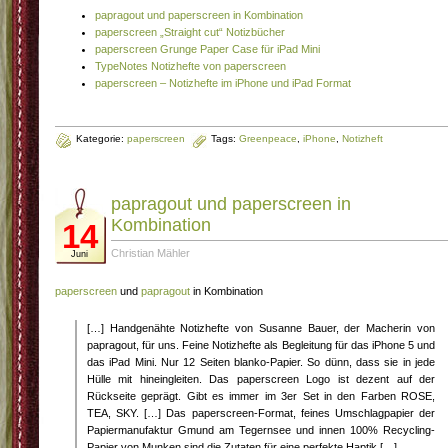
papragout und paperscreen in Kombination
paperscreen „Straight cut“ Notizbücher
paperscreen Grunge Paper Case für iPad Mini
TypeNotes Notizhefte von paperscreen
paperscreen – Notizhefte im iPhone und iPad Format
Kategorie:
paperscreen
Tags:
Greenpeace
,
iPhone
,
Notizheft
papragout und paperscreen in
Kombination
14
Christian Mähler
Juni
paperscreen
und
papragout
in Kombination
[…] Handgenähte Notizhefte von Susanne Bauer, der Macherin von
papragout, für uns. Feine Notizhefte als Begleitung für das iPhone 5 und
das iPad Mini. Nur 12 Seiten blanko-Papier. So dünn, dass sie in jede
Hülle mit hineingleiten. Das paperscreen Logo ist dezent auf der
Rückseite geprägt. Gibt es immer im 3er Set in den Farben ROSE,
TEA, SKY. […] Das paperscreen-Format, feines Umschlagpapier der
Papiermanufaktur Gmund am Tegernsee und innen 100% Recycling-
Papier von Munken sind die Zutaten für eine perfekte Haptik […]