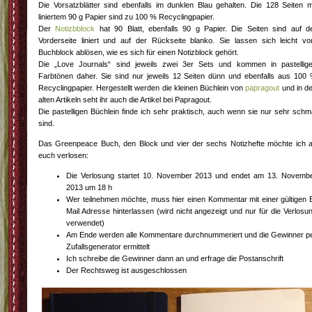
Die Vorsatzblätter sind ebenfalls im dunklen Blau gehalten. Die 128 Seiten m
liniertem 90 g Papier sind zu 100 % Recyclingpapier.
Der
Notizbblock
hat 90 Blatt, ebenfalls 90 g Papier. Die Seiten sind auf d
Vorderseite liniert und auf der Rückseite blanko. Sie lassen sich leicht v
Buchblock ablösen, wie es sich für einen Notizblock gehört.
Die „Love Journals“ sind jeweils zwei 3er Sets und kommen in pastellig
Farbtönen daher. Sie sind nur jeweils 12 Seiten dünn und ebenfalls aus 100
Recyclingpapier. Hergestellt werden die kleinen Büchlein von
papragout
und in d
alten Artikeln seht ihr auch die Artikel bei Papragout.
Die pastelligen Büchlein finde ich sehr praktisch, auch wenn sie nur sehr schm
sind.
Das Greenpeace Buch, den Block und vier der sechs Notizhefte möchte ich 
euch verlosen:
Die Verlosung startet 10. November 2013 und endet am 13. Novemb
2013 um 18 h
Wer teilnehmen möchte, muss hier einen Kommentar mit einer gültigen 
Mail Adresse hinterlassen (wird nicht angezeigt und nur für die Verlosu
verwendet)
Am Ende werden alle Kommentare durchnummeriert und die Gewinner p
Zufallsgenerator ermittelt
Ich schreibe die Gewinner dann an und erfrage die Postanschrift
Der Rechtsweg ist ausgeschlossen