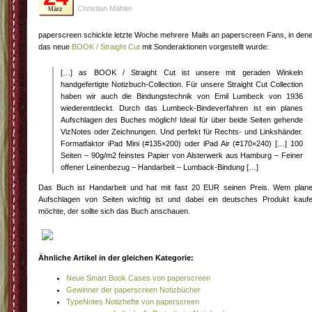
Christian Mähler
März
paperscreen schickte letzte Woche mehrere Mails an paperscreen Fans, in den
das neue
BOOK / Straight Cut
mit Sonderaktionen vorgestellt wurde:
[…] as BOOK / Straight Cut ist unsere mit geraden Winkeln
handgefertigte Notizbuch-Collection. Für unsere Straight Cut Collection
haben wir auch die Bindungstechnik von Emil Lumbeck von 1936
wiederentdeckt. Durch das Lumbeck-Bindeverfahren ist ein planes
Aufschlagen des Buches möglich! Ideal für über beide Seiten gehende
VizNotes oder Zeichnungen. Und perfekt für Rechts- und Linkshänder.
Formatfaktor iPad Mini (#135×200) oder iPad Air (#170×240) […] 100
Seiten – 90g/m2 feinstes Papier von Alsterwerk aus Hamburg – Feiner
offener Leinenbezug – Handarbeit – Lumback-Bindung […]
Das Buch ist Handarbeit und hat mit fast 20 EUR seinen Preis. Wem plan
Aufschlagen von Seiten wichtig ist und dabei ein deutsches Produkt kauf
möchte, der sollte sich das Buch anschauen.
Ähnliche Artikel in der gleichen Kategorie:
Neue Smart Book Cases von paperscreen
Gewinner der paperscreen Notizbücher
TypeNotes Notizhefte von paperscreen