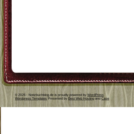
© 2026 - Notizbuchblog.de is proudly powered by
WordPress
Wordpress Templates
Presented by
Best Web Hosting
and
Case