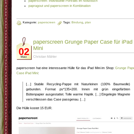
paperscreen: Individuelle Portraits im Notizbuch
papragout und paperscreen in Kombination
Kategorie:
paperscreen
Tags:
Bindung
,
plan
paperscreen Grunge Paper Case für iPad
Mini
02
Christian Mähler
März
paperscreen hat eine interessante Hülle für das iPad Mini im Shop:
Grunge Pap
Case iPad Mini
:
[…] Stabile Recycling-Pappe mit Naturleinen (100% Baumwolle)
gebunden. Format ps*135×200. Innen mit grün eingefärbten
Büttenpapier ausgestattet. Tolle warme Haptik. […] Eingelegte Magnete
verschliessen das Case passgenau. […]
Die Hülle kostet 15 EUR.