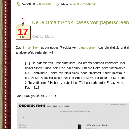
Kategorie:
paperscreen
Tags:
Notizheft
,
typenotes
Neue Smart Book Cases von paperscreen
17
Christian Mähler
Feb.
Das
Smart Book
ist ein neues Produkt von
paperscreen
, das die digitale und d
analoge Welt verbinden will:
[…] Die patentierten Einschübe links und rechts nehmen entweder über
unser Smart Flap® dein iPad oder direkt unsere Hefte oder Notizblöcke
auf. Kombiniere Tablet mit Notizblock oder Notizheft. Oder bestücke
das Smart Book mit einem zweiten Smart Flap® und einer Tastatur, mit
2 Notizblöcken, 2 Heften, zusätzlicher Fächertasche oder Ersatz-Akku-
Fach. […]
Das Buch gibt es ab 65 EUR.