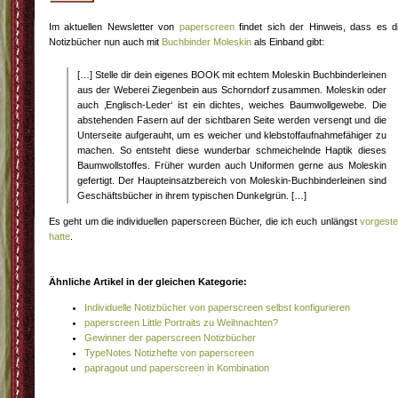
Im aktuellen Newsletter von
paperscreen
findet sich der Hinweis, dass es d
Notizbücher nun auch mit
Buchbinder Moleskin
als Einband gibt:
[…] Stelle dir dein eigenes BOOK mit echtem Moleskin Buchbinderleinen
aus der Weberei Ziegenbein aus Schorndorf zusammen. Moleskin oder
auch ‚Englisch-Leder‘ ist ein dichtes, weiches Baumwollgewebe. Die
abstehenden Fasern auf der sichtbaren Seite werden versengt und die
Unterseite aufgerauht, um es weicher und klebstoffaufnahmefähiger zu
machen. So entsteht diese wunderbar schmeichelnde Haptik dieses
Baumwollstoffes. Früher wurden auch Uniformen gerne aus Moleskin
gefertigt. Der Haupteinsatzbereich von Moleskin-Buchbinderleinen sind
Geschäftsbücher in ihrem typischen Dunkelgrün. […]
Es geht um die individuellen paperscreen Bücher, die ich euch unlängst
vorgestel
hatte
.
Ähnliche Artikel in der gleichen Kategorie:
Individuelle Notizbücher von paperscreen selbst konfigurieren
paperscreen Little Portraits zu Weihnachten?
Gewinner der paperscreen Notizbücher
TypeNotes Notizhefte von paperscreen
papragout und paperscreen in Kombination