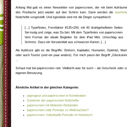
Anfang Mai gab es einen Newsletter von paperscreen, der mir beim Aufräum
des Postfachs jetzt wieder auf den Schirm kam. Darin werden die
typeNot
Notizhefte vorgestellt. Und irgendwie sind mir die Dinger sympathisch:
[…] TypeNotes, Formfaktor #135×200, mit 40 drahtgehefteten Seiten.
Sei mutig und zeige, was Du bist. Mit dem TypeNotes von paperscreen.
Vom Format der ideale Begleiter für dein iPad Mini. Umschlag aus
Schrenz. Dazu ein Vorsatzblatt aus schwarzen Karton. […]
Als Aufdruck gibt es die Begriffe: Einhorn, Kapitalist, Humanist, Optimist, Ma
oder auch Tourist (und ein paar andere). Für mich passt der Begriff „Glückskin
…
Schaut mal bei paperscreen rein. Vielleicht was für euch – als Geschenk oder z
eigenen Benutzung.
Ähnliche Artikel in der gleichen Kategorie:
papragout und paperscreen in Kombination
Gewinner der paperscreen Notizhefte
paperscreen mit Moleskin-Einbänden
paperscreen Little Portraits zu Weihnachten?
paperscreen: Individuelle Portraits im Notizbuch