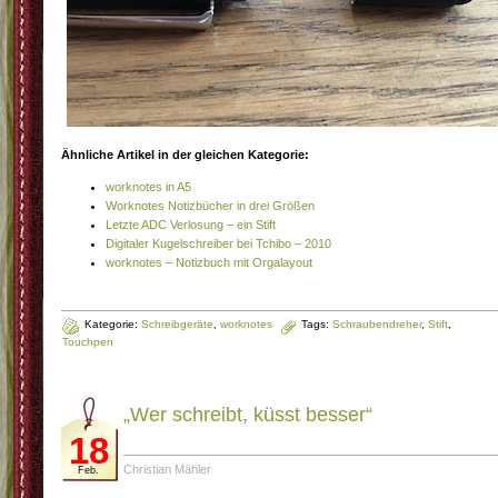
Ähnliche Artikel in der gleichen Kategorie:
worknotes in A5
Worknotes Notizbücher in drei Größen
Letzte ADC Verlosung – ein Stift
Digitaler Kugelschreiber bei Tchibo – 2010
worknotes – Notizbuch mit Orgalayout
Kategorie:
Schreibgeräte
,
worknotes
Tags:
Schraubendreher
,
Stift
,
Touchpen
„Wer schreibt, küsst besser“
18
Christian Mähler
Feb.