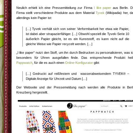
Neulich erhielt ich eine Pressemitteilung zur Firma
I like paper
aus Berlin. D
Firma stellt verschiedene Produkte aus dem Material
Tyvek
(Wikipadia) her, d
allerdings kein Papier ist:
[…] Tyvek verhält sich von seiner Verformbarkeit her etwa wie Papier,
ist dabei aber strapazierfähiger. […] Obwohl speziell die Tyvek-Serie 10
äußerlich Papier gleicht, ist es ein Kunststoff, es kann nicht auf die
gleiche Weise wie Papier recycelt werden. […]
„I like paper“ nutzt den Stoff, um ihn durch Bedrucken zu personalisieren, was i
besonders für Uhren ausgefallen finde. Das entsprechende Produkt hei
Pappwatch
, für die es auch einen
Online-Konfigurator
gibt:
[…] Gedruckt auf reißfestem und wasserabweisendem TYVEK® –
Digitale Anzeige für Uhrzeit und Datum […]
Der Webseite und der Pressemeldung nach werden alle Produkte in Berl
Kreuzberg hergestellt.