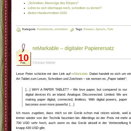
„Schreiben: Atemzüge des Körpers“
Lohnt es sich überhaupt noch, schreiben zu lernen?
Aktion Handschreiben 2020
Kategorie:
Fundstücke
,
schreiben
Tags:
Küssen
,
Spruch
,
Tüte
reMarkable – digitaler Papierersatz
10
Christian Mähler
Feb.
Leser Peter schickte mir den Link auf
reMarkable
. Dabei handelt es sich um ei
Art Tablet zum Lesen, Schreiben und Zeichnen – sie nennen es „Paper tablet“:
[…] WHY A PAPER TABLET? – We love paper, but compared to our
digital devices it’s an island. Analogue. Disconnected. Limited. We are
making paper digital, connected, limitless. With digital powers, paper
becomes even more powerful. […]
Ich muss zugeben, dass mich so ein Gerät schon mal reizen würde, weil i
immer wieder von der Technik fasziniert bin. Allerdings ist der Preis mit mehr a
700 USD sehr hoch, auch wenn es das Gerät aktuell in der Vorbestellung f
knapp 430 USD gibt.