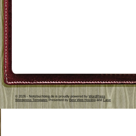
© 2026 - Notizbuchblog.de is proudly powered by
WordPress
Wordpress Templates
Presented by
Best Web Hosting
and
Case