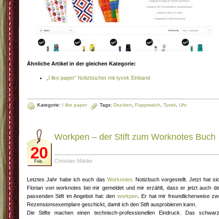
Ähnliche Artikel in der gleichen Kategorie:
„I like paper“ Notizbücher mit tyvek Einband
Kategorie:
I like paper
Tags:
Drucken
,
Pappwatch
,
Tyvek
,
Uhr
Workpen – der Stift zum Worknotes Buch
20
Christian Mähler
Feb.
Letztes Jahr habe ich euch das
Worknotes
Notizbuch vorgestellt. Jetzt hat si
Florian von worknotes bei mir gemeldet und mir erzählt, dass er jetzt auch d
passenden Stift im Angebot hat: den
workpen
. Er hat mir freundlicherweise zw
Rezensionsexemplare geschickt, damit ich den Stift ausprobieren kann.
Die Stifte machen einen technisch-professionellen Eindruck. Das schwar