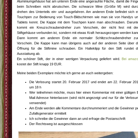
Aluminiumgehäuse hat am unteren Ende eine angerauhte Fläche, damit die Fing
beim Schreiben nicht abrutschen. Die schwarze Mine (Größe M) wird dur
drehen des Unterteils ein- und ausgefahren. Am anderen Ende befindet sich e
Touchpen zur Bedienung von Touch-Bildschirmen wie man sie von Handys u
Tablets kennt. Die Kappe mit dem Touchpen kann man abschrauben. Darunt
kommt ein Kreuzschraubendreher zum Vorschein, der nicht fest mit d
Stiftgehäuse verbunden ist, sondern mit etwas Kraft herausgezogen werden kan
Dann kommt am anderen Ende ein normaler Schlitzschraubendreher z
Vorschein. Die Kappe kann man übrigens auch auf der anderen Seite über d
Öffnung für die Stiftmine schrauben. Ein Halteklipp für den Stift rundet d
Ausstattung ab.
Ein schöner Stift, der in einer wertigen Verpackung geliefert wird.
Bei amaz
kostet der Stift knapp 19 EUR.
Meine beiden Exemplare möchte ich gerne an euch weitergeben:
Die Verlosung startet 20. Februar 2017 und endet am 22. Februar 20
um 18 h
Wer teilnehmen möchte, muss hier einen Kommentar mit einer gültigen 
Mail Adresse hinterlassen (wird nicht angezeigt und nur für die Verlosu
verwendet)
Am Ende werden alle Kommentare durchnummeriert und die Gewinner p
Zufallsgenerator ermittelt
Ich schreibe die Gewinner dann an und erfrage die Postanschrift
Der Rechtsweg ist ausgeschlossen