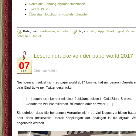
Noteslate – analog-digitaler Notizblock
Tweets 19+20
Über das Notizbuch im digitalen Zeitalter
Kategorie:
Fundstücke
,
schreiben
Tags:
analog
,
App
,
Cloud
,
digital
,
Papier
,
schreiben
,
Tablet
Lesereindrücke von der paperworld 2017
07
Christian Mähler
Feb.
Nachdem ich selbst nicht zu paperworld 2017 konnte, hat mir Leserin Daniela e
paar Eindrücke per Twitter geschickt.
[…] Leuchtturm kommt mit einer Jubiläumsedition in Gold Silber Bronze.
Ansonsten viel Pastellfarben. Blümchen oder schwarz. […]
Sie schrieb, dass die bekannten Hersteller nicht so viel Neues zu bieten hatte
aber dass mittlerweile überall Kopplungen der analogen in die digitale We
angeboten werden.