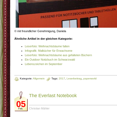
© mit freundlicher Genehmigung, Daniela
Ähnliche Artikel in der gleichen Kategorie:
Leserfoto: Weihnachtsbäume falten
Infografik: Malbücher für Erwachsene
Leserfoto: Weihnachtsbäume aus gefalteten Büchern
Ein Outdoor Notizbuch im Schwarzwald
Lebenszeichen im September
Kategorie:
Allgemein
Tags:
2017
,
Leserbeitrag
,
paperworld
The Everlast Notebook
05
Christian Mähler
Feb.