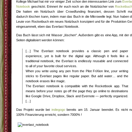
Kollege Michael hat mir vor einiger Zeit schon den interessanten Link zum
Everla
Notebook
geschickt. Erinnert ihr euch noch an die Notizbücher von
Rocketbuc
Die hatten ein Notizbuch über Crowdfunding finanziert, dessen Schrift m
dadurch löschen kann, indem man das Buch in die Mikrowelle legt. Nun haben d
Leute von Rocketbuch ein neues Notizbuch konzipiert und für die Produktion Ge
eingesammelt, eben das Everlast Notebook.
Das Buch lässt sich mit Wasser „löschen“. Außerdem gibt es eine App, mit der d
Seiten digitalisiert werden können:
[…] The Everlast notebook provides a classic pen and paper
experience, yet is built for the digital age. Although it feels like a
traditional notebook, the Everlast is endlessly reusable and connected
to all of your favorite cloud services.
When you write using any pen from the Pilot FriXion line, your writing
sticks to Everlast pages like regular paper. But add water… and the
notebook erases like magic.
The Everlast notebook is compatible with the Rocketbook app. That
means before your notes go off the page they go online to destinations
like Google Drive, Dropbox, Slack and Evernote — perfectly organized.
[…]
Das Projekt wurde bei
indiegogo
bereits am 15. Januar beendet. Es nicht n
100% Finanzierung erreicht, sondern 7000% !