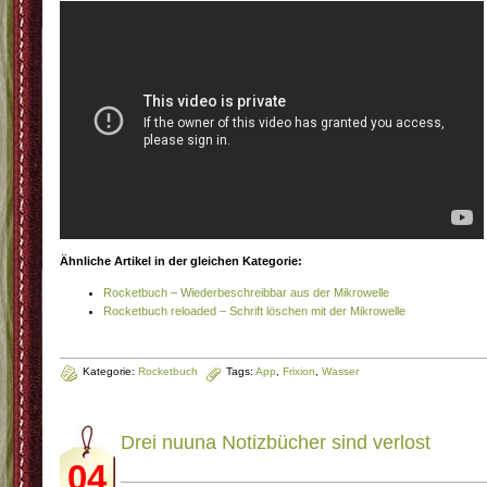
Ähnliche Artikel in der gleichen Kategorie:
Rocketbuch – Wiederbeschreibbar aus der Mikrowelle
Rocketbuch reloaded – Schrift löschen mit der Mikrowelle
Kategorie:
Rocketbuch
Tags:
App
,
Frixion
,
Wasser
Drei nuuna Notizbücher sind verlost
04