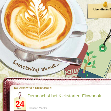
Über dieses 
E-Book
Tag-Archiv für » Kickstarter «
Demnächst bei Kickstarter: Flowbook
24
Christian Mähler
Nov.