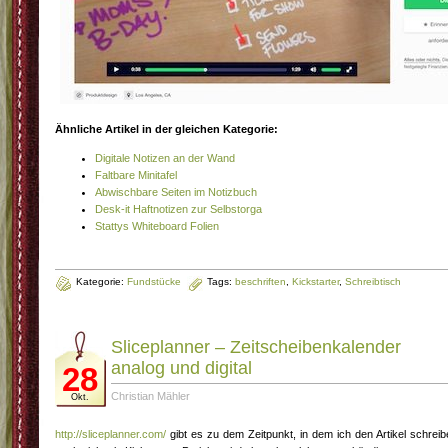
Ähnliche Artikel in der gleichen Kategorie:
Digitale Notizen an der Wand
Faltbare Minitafel
Abwischbare Seiten im Notizbuch
Desk-it Haftnotizen zur Selbstorga
Stattys Whiteboard Folien
Kategorie:
Fundstücke
Tags:
beschriften
,
Kickstarter
,
Schreibtisch
Sliceplanner – Zeitscheibenkalender
analog und digital
28
Christian Mähler
Okt.
http://sliceplanner.com/
gibt es zu dem Zeitpunkt, in dem ich den Artikel schreib