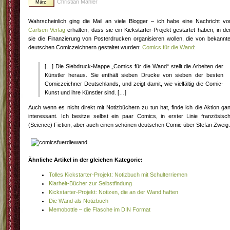
Christian Mähler
März
Wahrscheinlich ging die Mail an viele Blogger – ich habe eine Nachricht v
Carlsen Verlag
erhalten, dass sie ein Kickstarter-Projekt gestartet haben, in d
sie die Finanzierung von Posterdrucken organisieren wollen, die von bekannt
deutschen Comiczeichnern gestaltet wurden:
Comics für die Wand
:
[…] Die Siebdruck-Mappe „Comics für die Wand“ stellt die Arbeiten der
Künstler heraus. Sie enthält sieben Drucke von sieben der besten
Comiczeichner Deutschlands, und zeigt damit, wie vielfältig die Comic-
Kunst und ihre Künstler sind. […]
Auch wenn es nicht direkt mit Notizbüchern zu tun hat, finde ich die Aktion ga
interessant. Ich besitze selbst ein paar Comics, in erster Linie französisc
(Science) Fiction, aber auch einen schönen deutschen Comic über Stefan Zweig.
Ähnliche Artikel in der gleichen Kategorie:
Tolles Kickstarter-Projekt: Notizbuch mit Schulterriemen
Klarheit-Bücher zur Selbstfindung
Kickstarter-Projekt: Notizen, die an der Wand haften
Die Wand als Notizbuch
Memobottle – die Flasche im DIN Format