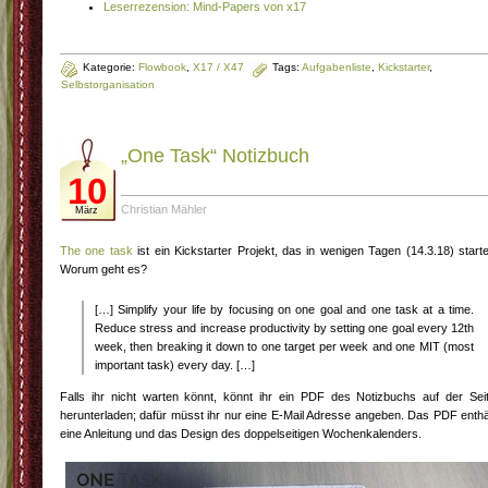
Leserrezension: Mind-Papers von x17
Kategorie:
Flowbook
,
X17 / X47
Tags:
Aufgabenliste
,
Kickstarter
,
Selbstorganisation
„One Task“ Notizbuch
10
Christian Mähler
März
The one task
ist ein Kickstarter Projekt, das in wenigen Tagen (14.3.18) starte
Worum geht es?
[…] Simplify your life by focusing on one goal and one task at a time.
Reduce stress and increase productivity by setting one goal every 12th
week, then breaking it down to one target per week and one MIT (most
important task) every day. […]
Falls ihr nicht warten könnt, könnt ihr ein PDF des Notizbuchs auf der Sei
herunterladen; dafür müsst ihr nur eine E-Mail Adresse angeben. Das PDF enthä
eine Anleitung und das Design des doppelseitigen Wochenkalenders.