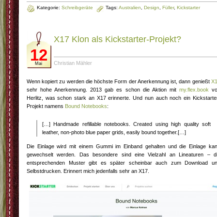
Kategorie:
Schreibgeräte
Tags:
Australien
,
Design
,
Füller
,
Kickstarter
X17 Klon als Kickstarter-Projekt?
12
Christian Mähler
Mai
Wenn kopiert zu werden die höchste Form der Anerkennung ist, dann genießt
X
sehr hohe Anerkennung. 2013 gab es schon die Aktion mit
my.flex.book
vo
Herlitz, was schon stark an X17 erinnerte. Und nun auch noch ein Kickstarte
Projekt namens
Bound Notebooks
:
[…] Handmade refillable notebooks. Created using high quality soft
leather, non-photo blue paper grids, easily bound together.[…]
Die Einlage wird mit einem Gummi im Einband gehalten und die Einlage ka
gewechselt werden. Das besondere sind eine Vielzahl an Lineaturen – d
entsprechenden Muster gibt es später scheinbar auch zum Download u
Selbstdrucken. Erinnert mich jedenfalls sehr an X17.