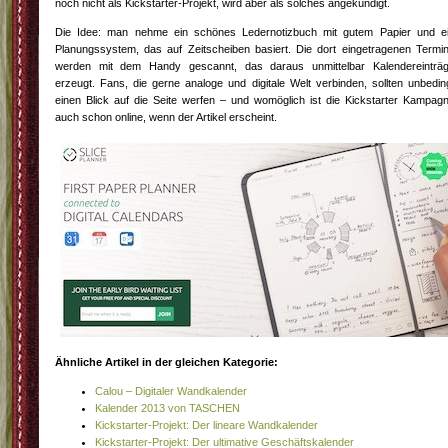
noch nicht als Kickstarter-Projekt, wird aber als solches angekündigt.
Die Idee: man nehme ein schönes Ledernotizbuch mit gutem Papier und e
Planungssystem, das auf Zeitscheiben basiert. Die dort eingetragenen Termi
werden mit dem Handy gescannt, das daraus unmittelbar Kalendereinträ
erzeugt. Fans, die gerne analoge und digitale Welt verbinden, sollten unbedin
einen Blick auf die Seite werfen – und womöglich ist die Kickstarter Kampag
auch schon online, wenn der Artikel erscheint.
Ähnliche Artikel in der gleichen Kategorie:
Calou – Digitaler Wandkalender
Kalender 2013 von TASCHEN
Kickstarter-Projekt: Der lineare Wandkalender
Kickstarter-Projekt: Der ultimative Geschäftskalender