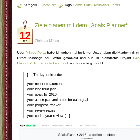
Kategorie:
Fundstücke
Tags:
Comic
,
Druck
,
Kickstarter
,
Poster
Ziele planen mit dem „Goals Planner“
12
Christian Mähler
Dez.
Über
Printed Portal
habe ich schon mal berichtet. Jetzt haben die Macher mir ei
Direct Message bei Twitter geschickt und auh ihr Kickstarter Projekt
Goa
Planner 2016 – a pocket notebook
aufmerksam gemacht:
[…] The layout includes:
your mission statement
your long term plan
your goals for 2016
your action plan and notes for each goal
your progress tracker
your review pages
your end of year review. […]