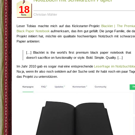
18
Christian Mähler
Nov.
Leser Tobias machte mich auf das Kickstarter-Projekt
Blacklet | The Premi
Black Paper Notebook
aufmerksam, das ihm gut gefällt. Die junge Familie, die d
Projekt initiiert hat, möchte ein qualitativ hochwertiges Notizbuch mit schwarz
Papier anbieten:
[…] Blacklet is the world’s first premium black paper notebook that
doesn’t sacrifice on functionality or style. Bold. Simple. Quality. […]
Im Jahr 2010 gab es sogar mal eine entsprechende
Leserfrage im Notizbuchblo
Na ja, wenn ihr also noch seitdem auf der Suche seid: ihr habt noch ein paar Tag
das Projekt zu unterstützen.