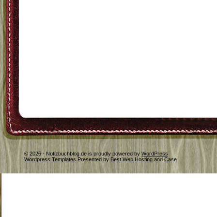
© 2026 - Notizbuchblog.de is proudly powered by
WordPress
Wordpress Templates
Presented by
Best Web Hosting
and
Case