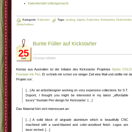
Kalendertafel selbstgemacht
Kategorie:
Kalender
Tags:
analog
,
digital
,
Kalender
,
Kickstarter
,
Zeitscheibe
Zeitscheiben
Bunte Füller auf Kickstarter
25
Christian Mähler
Juni
Kostas aus Australien ist der Initiator des Kickstarter Projektes
Stylos COL
Fountain Ink Pen
. Er schrieb mir schon vor einiger Zeit eine Mail und stellte mir d
Projekt vor:
[…] As an artist/designer working on very expensive collections for S.T.
Dupont, I thought you might be interested in my latest „affordable
luxury“ fountain Pen design for Kickstarter: […]
Das Material hört sich interessant an:
[…] A solid block of airgrade aluminium which is beautifully CNC
machined with a sand-blasted and color-anodised finish. Logos are
laser etched. […]