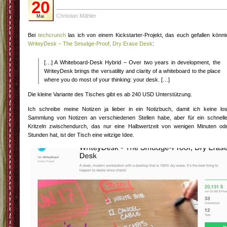
20
Christian Mähler
Mai
Bei
techcrunch
las ich von einem Kickstarter-Projekt, das euch gefallen könnt
WriteyDesk – The Smudge-Proof, Dry Erase Desk
:
[…] A Whiteboard-Desk Hybrid – Over two years in development, the
WriteyDesk brings the versatility and clarity of a whiteboard to the place
where you do most of your thinking: your desk. […]
Die kleine Variante des Tisches gibt es ab 240 USD Unterstützung.
Ich schreibe meine Notizen ja lieber in ein Notizbuch, damit ich keine lo
Sammlung von Notizen an verschiedenen Stellen habe, aber für ein schnell
Kritzeln zwischendurch, das nur eine Halbwertzeit von wenigen Minuten od
Stunden hat, ist der Tisch eine witzige Idee.