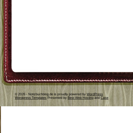
© 2026 - Notizbuchblog.de is proudly powered by
WordPress
Wordpress Templates
Presented by
Best Web Hosting
and
Case