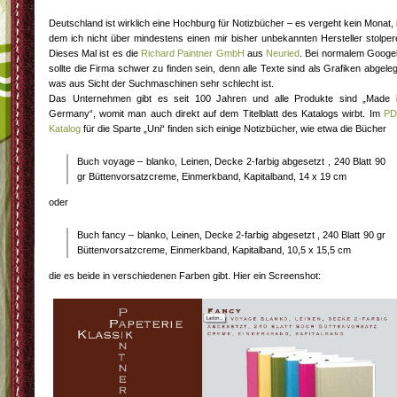
Deutschland ist wirklich eine Hochburg für Notizbücher – es vergeht kein Monat, 
dem ich nicht über mindestens einen mir bisher unbekannten Hersteller stolper
Dieses Mal ist es die
Richard Paintner GmbH
aus
Neuried
. Bei normalem Googe
sollte die Firma schwer zu finden sein, denn alle Texte sind als Grafiken abgeleg
was aus Sicht der Suchmaschinen sehr schlecht ist.
Das Unternehmen gibt es seit 100 Jahren und alle Produkte sind „Made 
Germany“, womit man auch direkt auf dem Titelblatt des Katalogs wirbt. Im
PD
Katalog
für die Sparte „Uni“ finden sich einige Notizbücher, wie etwa die Bücher
Buch voyage – blanko, Leinen, Decke 2-farbig abgesetzt , 240 Blatt 90
gr Büttenvorsatzcreme, Einmerkband, Kapitalband, 14 x 19 cm
oder
Buch fancy – blanko, Leinen, Decke 2-farbig abgesetzt , 240 Blatt 90 gr
Büttenvorsatzcreme, Einmerkband, Kapitalband, 10,5 x 15,5 cm
die es beide in verschiedenen Farben gibt. Hier ein Screenshot: