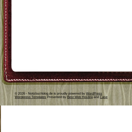
© 2026 - Notizbuchblog.de is proudly powered by
WordPress
Wordpress Templates
Presented by
Best Web Hosting
and
Case