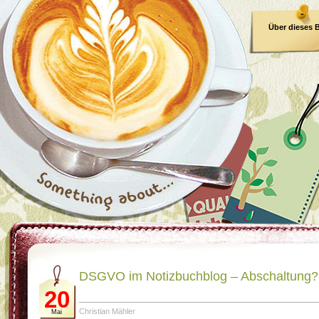
Über dieses 
E-Book
DSGVO im Notizbuchblog – Abschaltung?
20
Christian Mähler
Mai