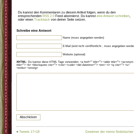
Du kannst den Kommentaren zu diesem Artikel folgen, wenn du den
entsprechenden
RSS 2.0
Feed abonnierst. Du kannst
eine Antwort schreiben
,
oder einen
Trackback
von deiner Seite setzen.
Schreibe eine Antwort
Name (muss angegeben werden)
E-Mail (wird nicht veröffentlicht , muss angegeben werde
Website (optional)
XHTML:
Du kannst diese HTML Tags verwenden: <a href="" title=""> <abbr title=""> <acronym
title=""> <b> <blockquote cite=""> <cite> <code> <del datetime=""> <em> <i> <q cite=""> <s>
<strike> <strong>
«
Tweets 17+18
Gewinner der memo Notizbücher