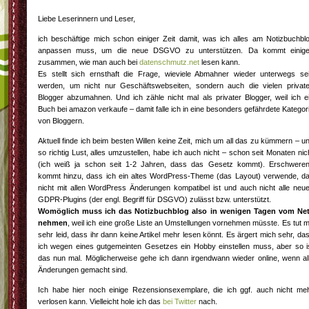
Liebe Leserinnern und Leser,
ich beschäftige mich schon einiger Zeit damit, was ich alles am Notizbuchbl
anpassen muss, um die neue DSGVO zu unterstützen. Da kommt einig
zusammen, wie man auch bei
datenschmutz.net
lesen kann.
Es stellt sich ernsthaft die Frage, wieviele Abmahner wieder unterwegs se
werden, um nicht nur Geschäftswebseiten, sondern auch die vielen privat
Blogger abzumahnen. Und ich zähle nicht mal als privater Blogger, weil ich e
Buch bei amazon verkaufe – damit falle ich in eine besonders gefährdete Kategor
von Bloggern.
Aktuell finde ich beim besten Willen keine Zeit, mich um all das zu kümmern – u
so richtig Lust, alles umzustellen, habe ich auch nicht – schon seit Monaten nic
(ich weiß ja schon seit 1-2 Jahren, dass das Gesetz kommt). Erschwere
kommt hinzu, dass ich ein altes WordPress-Theme (das Layout) verwende, d
nicht mit allen WordPress Änderungen kompatibel ist und auch nicht alle neu
GDPR-Plugins (der engl. Begriff für DSGVO) zulässt bzw. unterstützt.
Womöglich muss ich das Notizbuchblog also in wenigen Tagen vom Ne
nehmen
, weil ich eine große Liste an Umstellungen vornehmen müsste. Es tut m
sehr leid, dass ihr dann keine Artikel mehr lesen könnt. Es ärgert mich sehr, da
ich wegen eines gutgemeinten Gesetzes ein Hobby einstellen muss, aber so i
das nun mal. Möglicherweise gehe ich dann irgendwann wieder online, wenn al
Änderungen gemacht sind.
Ich habe hier noch einige Rezensionsexemplare, die ich ggf. auch nicht me
verlosen kann. Vielleicht hole ich das
bei Twitter
nach.