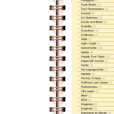
Fundgut99
(7)
Geek Books
(1)
GILD Bookbinders
(3)
Gmund
(6)
Go Stationery
(1)
Goods and Better
(3)
Grafolita
(1)
Grandluxe
(4)
Gridbooks
(1)
H&M
(1)
Häfft / Chäff
(7)
Hahnemühle
(19)
halaby
(6)
Happily Ever Paper
(2)
HappySelf Journal
(1)
Herlitz
(1)
Herzogsägemühle
(1)
Hightide
(1)
Hockey Croquis
(1)
Hoffmann und Campe
(1)
Holsteinsalon
(1)
I like paper
(2)
ifidori
(1)
IKEA
(2)
Imaginaro
(2)
imaginote
(1)
Imprimerie du Marais
(1)