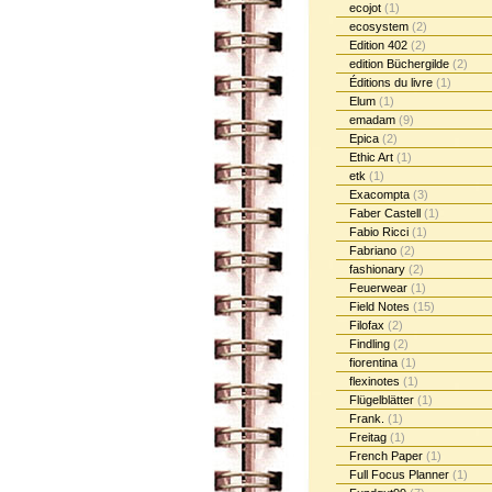
ecojot
(1)
ecosystem
(2)
Edition 402
(2)
edition Büchergilde
(2)
Éditions du livre
(1)
Elum
(1)
emadam
(9)
Epica
(2)
Ethic Art
(1)
etk
(1)
Exacompta
(3)
Faber Castell
(1)
Fabio Ricci
(1)
Fabriano
(2)
fashionary
(2)
Feuerwear
(1)
Field Notes
(15)
Filofax
(2)
Findling
(2)
fiorentina
(1)
flexinotes
(1)
Flügelblätter
(1)
Frank.
(1)
Freitag
(1)
French Paper
(1)
Full Focus Planner
(1)