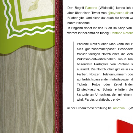
Den Begriff
Pantone
(Wikipedia) kenne ich
aber über einen Tweet von
@toyboxstudio
er
Bücher gibt. Und siehe da: auch die haben w
bunte Einbände.
In England findet ihr das Buch im Shop vo
werdet ihr bei amazon fündig:
Pantone Notebo
Pantone Notizbücher Man kann bei P
alles gut zusammenpasst: Besonder
fröhlich-farbigen Notizbücher, die Vic
Wilkinson entworfen haben. Ton-in-Ton 
besondere Farbigkeit von Pantone s
aussieht. Die Notizbücher gibt es in z
Farben. Notizen, Telefonnummern oder
auf farblich passendem Inhaltspapier, d
Tickets, Fotos oder Zettel finde
Einstecktasche. Schutz erhalten di
kartonierten Umschlag, der mit ein
wird. Farbig, praktisch, trendy.
© der Produktbeschreibung bei
amazon
(We