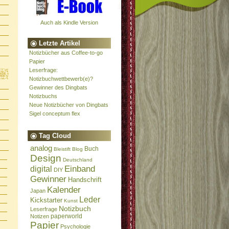
Auch als Kindle Version
Letzte Artikel
Notizbücher aus Coffee-to-go
Papier
Leserfrage:
Notizbuchwettbewerb(e)?
Gewinner des Dingbats
Notizbuchs
Neue Notizbücher von Dingbats
Sigel conceptum flex
Tag Cloud
analog
Buch
Bleistift
Blog
Design
Deutschland
Einband
digital
DIY
Gewinner
Handschrift
Kalender
Japan
Leder
Kickstarter
Kunst
Notizbuch
Leserfrage
paperworld
Notizen
Papier
Psychologie