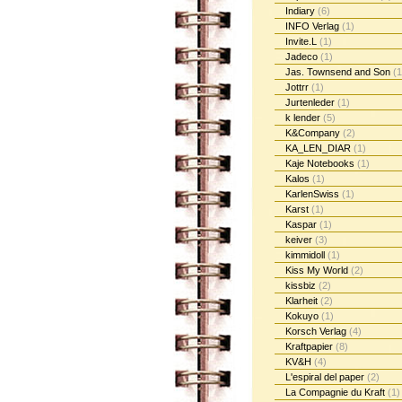
Indiary
(6)
INFO Verlag
(1)
Invite.L
(1)
Jadeco
(1)
Jas. Townsend and Son
(1
Jottrr
(1)
Jurtenleder
(1)
k lender
(5)
K&Company
(2)
KA_LEN_DIAR
(1)
Kaje Notebooks
(1)
Kalos
(1)
KarlenSwiss
(1)
Karst
(1)
Kaspar
(1)
keiver
(3)
kimmidoll
(1)
Kiss My World
(2)
kissbiz
(2)
Klarheit
(2)
Kokuyo
(1)
Korsch Verlag
(4)
Kraftpapier
(8)
KV&H
(4)
L'espiral del paper
(2)
La Compagnie du Kraft
(1)