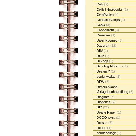
Ciak
(7)
Colibri Notebooks
(1)
ComPenion
(4)
ContainerCorps
(1)
Copic
(3)
Coppenrath
(3)
Crumpler
(1)
Daler Rowney
(1)
Daycraft
(12)
DBA
(1)
DCM
(1)
Dekoop
(1)
Den Tag Meistern
(1)
Design.Y
(1)
designwallas
(1)
DFW
(2)
Dieterich'sche
Verlagsbuchhandlung
(2)
Dingbats
(4)
Diogenes
(2)
DIY
(22)
Doane Paper
(1)
DODOnotes
(1)
Dorsch
(3)
Duden
(1)
eaudecollage
(1)