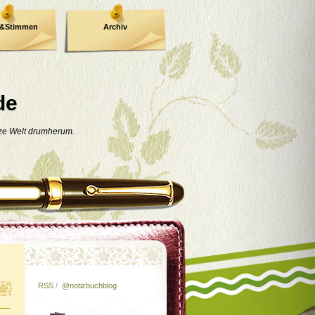
e&Stimmen
Archiv
de
nze Welt drumherum.
RSS
/
@notizbuchblog