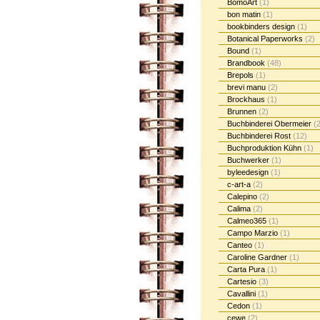
BomoArt
(1)
bon matin
(1)
bookbinders design
(1)
Botanical Paperworks
(2)
Bound
(1)
Brandbook
(48)
Brepols
(1)
brevi manu
(2)
Brockhaus
(1)
Brunnen
(2)
Buchbinderei Obermeier
(2
Buchbinderei Rost
(12)
Buchproduktion Kühn
(1)
Buchwerker
(1)
byleedesign
(1)
c-art-a
(2)
Calepino
(2)
Calima
(2)
Calmeo365
(1)
Campo Marzio
(1)
Canteo
(1)
Caroline Gardner
(1)
Carta Pura
(1)
Cartesio
(3)
Cavallini
(1)
Cedon
(1)
cewe
(2)