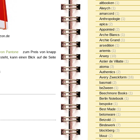
altbooken
(1)
Alwych
(1)
amarcord
(1)
Anthropologie
(1)
apica
(2)
Appointed
(2)
Arche Blancs
(1)
zon.de
Archie Grand
(1)
arsedition
(1)
artemis
(1)
von Pantone
zum Preis von knapp
Arwey
(10)
eht, kann einen Blick auf die Seite
Astier de Villatte
(1)
atoma
(3)
:
Authentics
(2)
Avery Zweckform
(16)
basmati
(2)
be2ween
(1)
Beechmore Books
(1)
Berlin Notebook
(1)
bespoke
(1)
Best Made
(1)
betonware
(1)
Betzold
(2)
Bindewerk
(7)
blockberg
(3)
bluuz
(2)