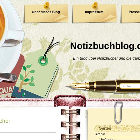
Über dieses Blog
Impressum
Press
E-Book
Datenschutzerklärung
Notizbuchblog.
Ein Blog über Notizbücher und die ga
cher
Seiten
Archiv
Umfragen