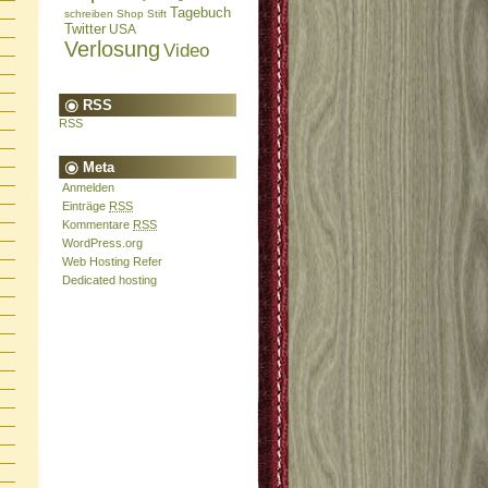
Tagebuch
schreiben
Shop
Stift
Twitter
USA
Verlosung
Video
RSS
RSS
Meta
Anmelden
Einträge
RSS
Kommentare
RSS
WordPress.org
Web Hosting Refer
Dedicated hosting