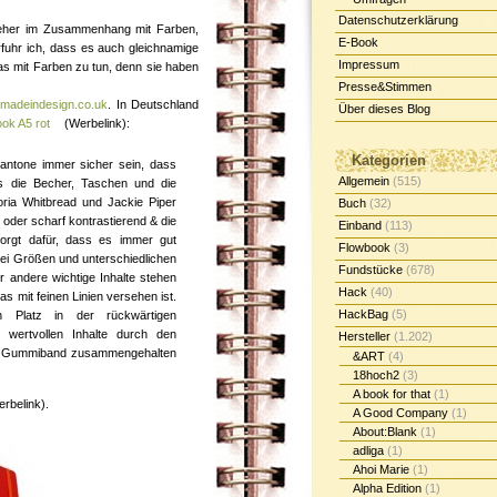
Datenschutzerklärung
 eher im Zusammenhang mit Farben,
E-Book
fuhr ich, dass es auch gleichnamige
Impressum
as mit Farben zu tun, denn sie haben
Presse&Stimmen
n
madeindesign.co.uk
. In Deutschland
Über dieses Blog
ok A5 rot
(Werbelink):
Kategorien
antone immer sicher sein, dass
Allgemein
(515)
s die Becher, Taschen und die
toria Whitbread und Jackie Piper
Buch
(32)
oder scharf kontrastierend & die
Einband
(113)
orgt dafür, dass es immer gut
Flowbook
(3)
wei Größen und unterschiedlichen
Fundstücke
(678)
 andere wichtige Inhalte stehen
Hack
(40)
as mit feinen Linien versehen ist.
HackBag
(5)
n Platz in der rückwärtigen
e wertvollen Inhalte durch den
Hersteller
(1.202)
em Gummiband zusammengehalten
&ART
(4)
18hoch2
(3)
A book for that
(1)
rbelink).
A Good Company
(1)
About:Blank
(1)
adliga
(1)
Ahoi Marie
(1)
Alpha Edition
(1)