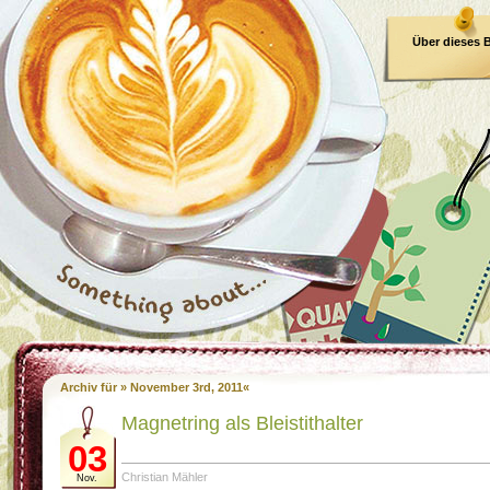
Über dieses 
E-Book
Archiv für » November 3rd, 2011«
Magnetring als Bleistithalter
03
Christian Mähler
Nov.