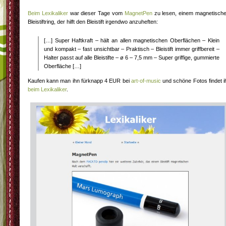
Beim Lexikaliker
war dieser Tage vom
MagnetPen
zu lesen, einem magnetisch
Bleistiftring, der hilft den Bleistift irgendwo anzuheften:
[…] Super Haftkraft – hält an allen magnetischen Oberflächen – Klein
und kompakt – fast unsichtbar – Praktisch – Bleistift immer griffbereit –
Halter passt auf alle Bleistifte – ø 6 – 7,5 mm – Super griffige, gummierte
Oberfläche […]
Kaufen kann man ihn fürknapp 4 EUR bei
art-of-music
und schöne Fotos findet i
beim Lexikaliker
.