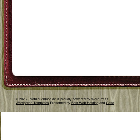
© 2026 - Notizbuchblog.de is proudly powered by
WordPress
Wordpress Templates
Presented by
Best Web Hosting
and
Case