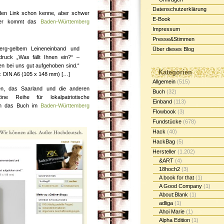
Datenschutzerklärung
 den Link schon kenne, aber schwer
E-Book
Hier kommt das
Baden-Württemberg
Impressum
Presse&Stimmen
erg-gelbem Leineneinband und
Über dieses Blog
uck „Was fällt Ihnen ein?“ –
en bei uns gut aufgehoben sind.“
Kategorien
ße: DIN A6 (105 x 148 mm) […]
Allgemein
(515)
n, das Saarland und die anderen
Buch
(32)
e Reihe für lokalpatriotische
Einband
(113)
an das Buch im
Baden-Württemberg
Flowbook
(3)
Fundstücke
(678)
Hack
(40)
HackBag
(5)
Hersteller
(1.202)
&ART
(4)
18hoch2
(3)
A book for that
(1)
A Good Company
(1)
About:Blank
(1)
adliga
(1)
Ahoi Marie
(1)
Alpha Edition
(1)