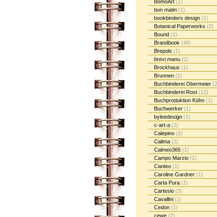
BomoArt
(1)
bon matin
(1)
bookbinders design
(1)
Botanical Paperworks
(2)
Bound
(1)
Brandbook
(48)
Brepols
(1)
brevi manu
(2)
Brockhaus
(1)
Brunnen
(2)
Buchbinderei Obermeier
(2
Buchbinderei Rost
(12)
Buchproduktion Kühn
(1)
Buchwerker
(1)
byleedesign
(1)
c-art-a
(2)
Calepino
(2)
Calima
(2)
Calmeo365
(1)
Campo Marzio
(1)
Canteo
(1)
Caroline Gardner
(1)
Carta Pura
(1)
Cartesio
(3)
Cavallini
(1)
Cedon
(1)
cewe
(2)