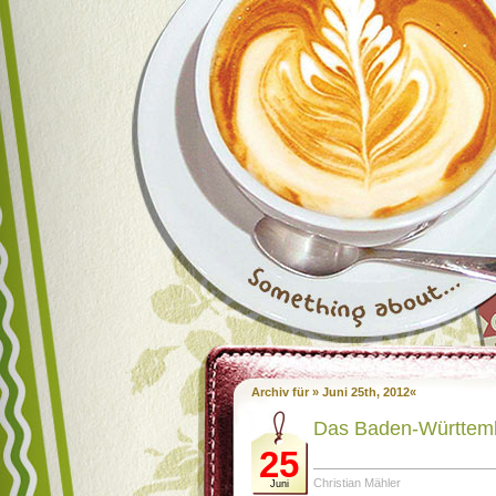
Archiv für » Juni 25th, 2012«
Das Baden-Württemb
25
Christian Mähler
Juni