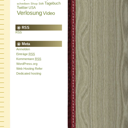
Tagebuch
schreiben
Shop
Stift
Twitter
USA
Verlosung
Video
RSS
RSS
Meta
Anmelden
Einträge
RSS
Kommentare
RSS
WordPress.org
Web Hosting Refer
Dedicated hosting