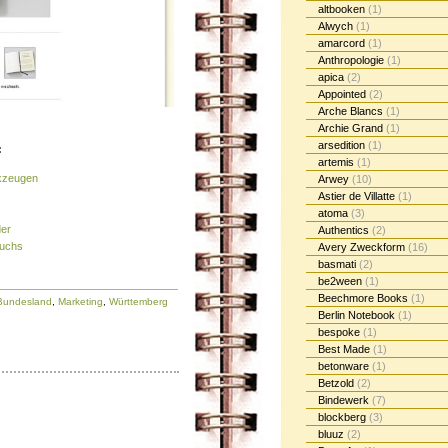
altbooken
(1)
Alwych
(1)
amarcord
(1)
Anthropologie
(1)
apica
(2)
Appointed
(2)
Arche Blancs
(1)
Archie Grand
(1)
arsedition
(1)
:
artemis
(1)
kzeugen
Arwey
(10)
Astier de Villatte
(1)
atoma
(3)
der
Authentics
(2)
buchs
Avery Zweckform
(16)
basmati
(2)
be2ween
(1)
Beechmore Books
(1)
Bundesland
,
Marketing
,
Württemberg
Berlin Notebook
(1)
bespoke
(1)
Best Made
(1)
betonware
(1)
Betzold
(2)
Bindewerk
(7)
blockberg
(3)
bluuz
(2)