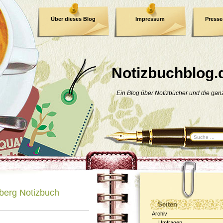
Über dieses Blog
Impressum
Press
E-Book
Datenschutzerklärung
Notizbuchblog.
Ein Blog über Notizbücher und die ga
erg Notizbuch
Seiten
Archiv
Umfragen