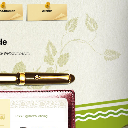
e&Stimmen
Archiv
de
nze Welt drumherum.
RSS
/
@notizbuchblog