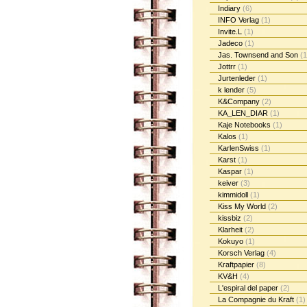
Indiary
(6)
INFO Verlag
(1)
Invite.L
(1)
Jadeco
(1)
Jas. Townsend and Son
(1
Jottrr
(1)
Jurtenleder
(1)
k lender
(5)
K&Company
(2)
KA_LEN_DIAR
(1)
Kaje Notebooks
(1)
Kalos
(1)
KarlenSwiss
(1)
Karst
(1)
Kaspar
(1)
keiver
(3)
kimmidoll
(1)
Kiss My World
(2)
kissbiz
(2)
Klarheit
(2)
Kokuyo
(1)
Korsch Verlag
(4)
Kraftpapier
(8)
KV&H
(4)
L'espiral del paper
(2)
La Compagnie du Kraft
(1)