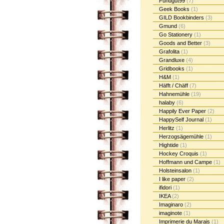
Fundgut99
(7)
Geek Books
(1)
GILD Bookbinders
(3)
Gmund
(6)
Go Stationery
(1)
Goods and Better
(3)
Grafolita
(1)
Grandluxe
(4)
Gridbooks
(1)
H&M
(1)
Häfft / Chäff
(7)
Hahnemühle
(19)
halaby
(6)
Happily Ever Paper
(2)
HappySelf Journal
(1)
Herlitz
(1)
Herzogsägemühle
(1)
Hightide
(1)
Hockey Croquis
(1)
Hoffmann und Campe
(1)
Holsteinsalon
(1)
I like paper
(2)
ifidori
(1)
IKEA
(2)
Imaginaro
(2)
imaginote
(1)
Imprimerie du Marais
(1)