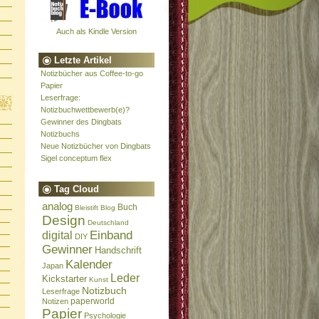
Auch als Kindle Version
Letzte Artikel
Notizbücher aus Coffee-to-go
Papier
Leserfrage:
Notizbuchwettbewerb(e)?
Gewinner des Dingbats
Notizbuchs
Neue Notizbücher von Dingbats
Sigel conceptum flex
Tag Cloud
analog
Buch
Bleistift
Blog
Design
Deutschland
Einband
digital
DIY
Gewinner
Handschrift
Kalender
Japan
Leder
Kickstarter
Kunst
Notizbuch
Leserfrage
paperworld
Notizen
Papier
Psychologie