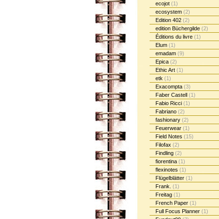
ecojot
(1)
ecosystem
(2)
Edition 402
(2)
edition Büchergilde
(2)
Éditions du livre
(1)
Elum
(1)
emadam
(9)
Epica
(2)
Ethic Art
(1)
etk
(1)
Exacompta
(3)
Faber Castell
(1)
Fabio Ricci
(1)
Fabriano
(2)
fashionary
(2)
Feuerwear
(1)
Field Notes
(15)
Filofax
(2)
Findling
(2)
fiorentina
(1)
flexinotes
(1)
Flügelblätter
(1)
Frank.
(1)
Freitag
(1)
French Paper
(1)
Full Focus Planner
(1)