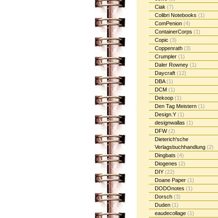
Ciak
(7)
Colibri Notebooks
(1)
ComPenion
(4)
ContainerCorps
(1)
Copic
(3)
Coppenrath
(3)
Crumpler
(1)
Daler Rowney
(1)
Daycraft
(12)
DBA
(1)
DCM
(1)
Dekoop
(1)
Den Tag Meistern
(1)
Design.Y
(1)
designwallas
(1)
DFW
(2)
Dieterich'sche
Verlagsbuchhandlung
(2)
Dingbats
(4)
Diogenes
(2)
DIY
(22)
Doane Paper
(1)
DODOnotes
(1)
Dorsch
(3)
Duden
(1)
eaudecollage
(1)