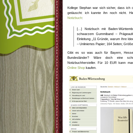
Kollege Stephan war sich sicher, dass ich
getäuscht: ich kannte ihn noch nicht. 
Notizbuch
:
[…] Notizbuch mit Baden-Württemb
schwarzem Gummiband – Prägeaufdr
Einleitung „11 Gründe, warum Ihre Ide
– Unliniertes Papier; 164 Seiten; Grö
Gibt es so was auch für Bayern, Hesse
Bundesländer? Wäre doch eine schön
Notizbuchhersteller. Für 10 EUR kann m
Online Shop
kaufen.