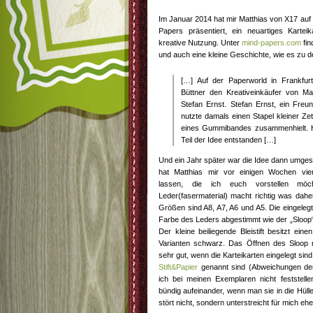
Im Januar 2014 hat mir Matthias von X17 auf
Papers präsentiert, ein neuartiges Karteik
kreative Nutzung. Unter
mind-papers.com
fin
und auch eine kleine Geschichte, wie es zu d
[…] Auf der Paperworld in Frankfur
Büttner den Kreativeinkäufer von M
Stefan Ernst. Stefan Ernst, ein Freun
nutzte damals einen Stapel kleiner Zett
eines Gummibandes zusammenhielt. Hi
Teil der Idee entstanden […]
Und ein Jahr später war die Idee dann umges
hat Matthias mir vor einigen Wochen vi
lassen, die ich euch vorstellen möc
Leder(fasermaterial) macht richtig was daher
Größen sind A8, A7, A6 und A5. Die eingeleg
Farbe des Leders abgestimmt wie der „Sloop“,
Der kleine beiliegende Bleistift besitzt ein
Varianten schwarz. Das Öffnen des Sloop 
sehr gut, wenn die Karteikarten eingelegt sin
Stift&Papier
genannt sind (Abweichungen der
ich bei meinen Exemplaren nicht feststellen
bündig aufeinander, wenn man sie in die Hülle
stört nicht, sondern unterstreicht für mich eh