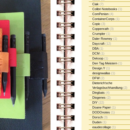
Ciak
(7)
Colibri Notebooks
(1)
ComPenion
(4)
ContainerCorps
(1)
Copic
(3)
Coppenrath
(3)
Crumpler
(1)
Daler Rowney
(1)
Daycraft
(12)
DBA
(1)
DCM
(1)
Dekoop
(1)
Den Tag Meistern
(1)
Design.Y
(1)
designwallas
(1)
DFW
(2)
Dieterich'sche
Verlagsbuchhandlung
(2)
Dingbats
(4)
Diogenes
(2)
DIY
(22)
Doane Paper
(1)
DODOnotes
(1)
Dorsch
(3)
Duden
(1)
eaudecollage
(1)