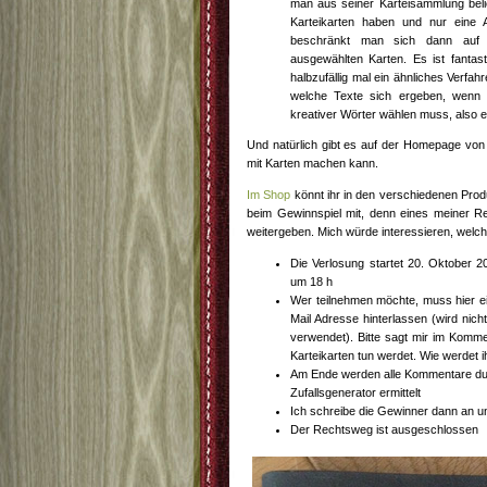
man aus seiner Karteisammlung beli
Karteikarten haben und nur eine 
beschränkt man sich dann auf 
ausgewählten Karten. Es ist fanta
halbzufällig mal ein ähnliches Verfah
welche Texte sich ergeben, wenn
kreativer Wörter wählen muss, also e
Und natürlich gibt es auf der Homepage vo
mit Karten machen kann.
Im Shop
könnt ihr in den verschiedenen Prod
beim Gewinnspiel mit, denn eines meiner R
weitergeben. Mich würde interessieren, welch
Die Verlosung startet 20. Oktober 
um 18 h
Wer teilnehmen möchte, muss hier ei
Mail Adresse hinterlassen (wird nich
verwendet). Bitte sagt mir im Komme
Karteikarten tun werdet. Wie werdet 
Am Ende werden alle Kommentare du
Zufallsgenerator ermittelt
Ich schreibe die Gewinner dann an un
Der Rechtsweg ist ausgeschlossen