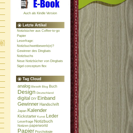
Auch als Kindle Version
Letzte Artikel
Notizbücher aus Coffee-to-go
Papier
Leserfrage:
Notizbuchwettbewerb(e)?
Gewinner des Dingbats
Notizbuchs
Neue Notizbücher von Dingbats
Sigel conceptum flex
Tag Cloud
analog
Buch
Bleistift
Blog
Design
Deutschland
Einband
digital
DIY
Gewinner
Handschrift
Kalender
Japan
Leder
Kickstarter
Kunst
Notizbuch
Leserfrage
paperworld
Notizen
Papier
Psychologie