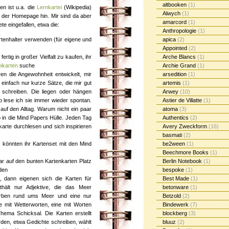
altbooken
(1)
en ist u.a. die
Lernkartei
(Wikipedia)
Alwych
(1)
 der Homepage hin. Mir sind da aber
amarcord
(1)
e eingefallen, etwa die:
Anthropologie
(1)
tenhalter verwenden (für eigene und
apica
(2)
Appointed
(2)
fertig in großer Vielfalt zu kaufen, ihr
Arche Blancs
(1)
eikarten
suche
Archie Grand
(1)
n die Angewohnheit entwickelt, mir
arsedition
(1)
einfach nur kurze Sätze, die mir gut
artemis
(1)
u schreiben. Die liegen oder hängen
Arwey
(10)
 lese ich sie immer wieder spontan.
Astier de Villatte
(1)
auf den Alltag. Warum nicht ein paar
atoma
(3)
b in die Mind Papers Hülle. Jeden Tag
Authentics
(2)
arte durchlesen und sich inspirieren
Avery Zweckform
(16)
basmati
(2)
 könnten ihr Kartenset mit den Mind
be2ween
(1)
Beechmore Books
(1)
 auf den bunten Kartenkarten Platz
Berlin Notebook
(1)
den
bespoke
(1)
, dann eigenen sich die Karten für
Best Made
(1)
nthält nur Adjektive, die das Meer
betonware
(1)
Verben rund ums Meer und eine nur
Betzold
(2)
e mit Wetterworten, eine mit Worten
Bindewerk
(7)
ma Schicksal. Die Karten erstellt
blockberg
(3)
erden, etwa Gedichte schreiben, wählt
bluuz
(2)