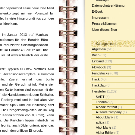
Datenschutzerklärung
 der paperworld seine neue Idee Mind
E-Book
artenkonzept mit viel Potenzial für
Impressum
det ihr viele Hintergrundinfos zur Idee
er Idee kam:
Presse&Stimmen
Über dieses Blog
t im Januar 2013 traf Matthias
anufactum für den Bereich Büro
Kategorien
d reduzierter Selbstorganisation
Allgemein
(515)
el im Format A8, die er mit Hilfe
er ist wahrscheinlich der erste
Buch
(32)
Einband
(113)
Flowbook
(3)
etzt. Typisch X17 bzw. Matthias. Nun
Fundstücke
(678)
er Rezensionsexemplare zukommen
hte. Zuerst einmal: das bunte
Hack
(40)
 und der Geruch ist toll. Meine vier
HackBag
(5)
ten Kartenkarten sind ebenso mit der
Hersteller
(1.202)
 die Halteklemme mit dem Stifthalter.
&ART
(4)
en Radiergummi und ist bei allen vier
18hoch2
(3)
macht Spaß und die Halterung sitzt
A book for that
(1)
d. Die Unregelmäßigkeiten, die im Blog
A Good Company
(1)
 Karteikärtchen von 0,3 mm), kann
About:Blank
(1)
. Die Kärtchen liegen natürlich nie
adliga
(1)
 legt (s. auch Bilder unten), aber das
Ahoi Marie
(1)
er noch den griffigen Eindruck.
Alpha Edition
(1)