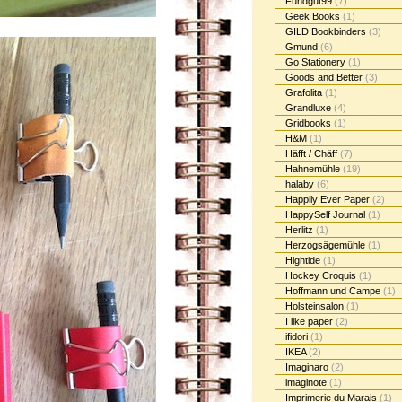
Fundgut99
(7)
Geek Books
(1)
GILD Bookbinders
(3)
Gmund
(6)
Go Stationery
(1)
Goods and Better
(3)
Grafolita
(1)
Grandluxe
(4)
Gridbooks
(1)
H&M
(1)
Häfft / Chäff
(7)
Hahnemühle
(19)
halaby
(6)
Happily Ever Paper
(2)
HappySelf Journal
(1)
Herlitz
(1)
Herzogsägemühle
(1)
Hightide
(1)
Hockey Croquis
(1)
Hoffmann und Campe
(1)
Holsteinsalon
(1)
I like paper
(2)
ifidori
(1)
IKEA
(2)
Imaginaro
(2)
imaginote
(1)
Imprimerie du Marais
(1)