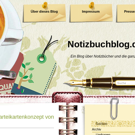
Über dieses Blog
Impressum
Press
E-Book
Datenschutzerklärung
Notizbuchblog.
Ein Blog über Notizbücher und die ga
arteikartenkonzept von
Seiten
Archiv
Umfragen