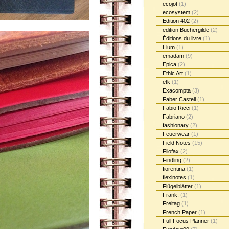
ecojot
(1)
ecosystem
(2)
Edition 402
(2)
edition Büchergilde
(2)
Éditions du livre
(1)
Elum
(1)
emadam
(9)
Epica
(2)
Ethic Art
(1)
etk
(1)
Exacompta
(3)
Faber Castell
(1)
Fabio Ricci
(1)
Fabriano
(2)
fashionary
(2)
Feuerwear
(1)
Field Notes
(15)
Filofax
(2)
Findling
(2)
fiorentina
(1)
flexinotes
(1)
Flügelblätter
(1)
Frank.
(1)
Freitag
(1)
French Paper
(1)
Full Focus Planner
(1)