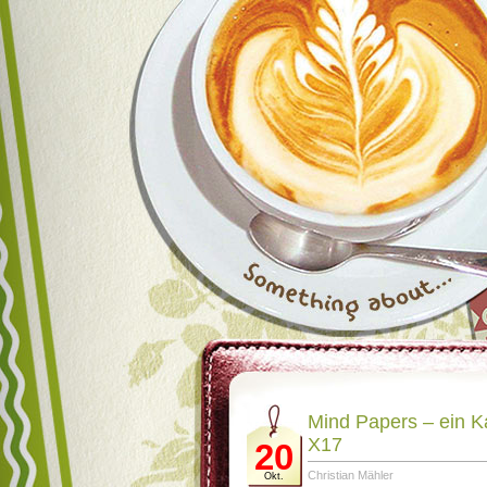
Mind Papers – ein K
X17
20
Christian Mähler
Okt.