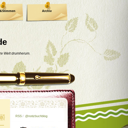
e&Stimmen
Archiv
de
nze Welt drumherum.
RSS
/
@notizbuchblog