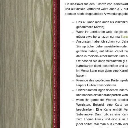
Ein Klassiker für den Einsatz von Kartenkart
und auf dieses Verfahren weißt auch X17 auf
spontan noch einige andere Anwendungsgebiet
Das A8 kann man auch als Visitenkar
gesammelte Karten).
Wenn ihr Lernkarten wollt: die gibt es 
müsst etwa bei amazon nur mal
Kart
Ansonsten habe ich schon vor Jahre
Sinnsprüche, Lebensweisheiten oder 
gefallen haben, auf kleine Zettel z
dann in meinem Arbeitsumfeld und so
Oft passen sie dann verblüffend gut 
Karteikarten damit beschriften und a
im Monat kann man dann eine Karteik
lassen
Freunde des gepflegten Kartenspiels
Papers Hüllen transportieren
Skizzensammlungen finden wunderbar
und können einfach transportiert wer
wenn ihr gerne mit Worten arbeitet
Wortlisten. Beispiel: eine Karte e
beschreiben. Eine Karte enthält 
Substantive. Dann gibt es eine Kart
zum Thema Glück und eine zum The
jeder selbst. Will man nun kreativ w