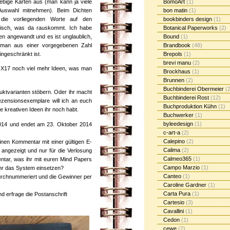
ebige Karten aus (man kann ja viele
BomoArt
(1)
Auswahl mitnehmen). Beim Dichten
bon matin
(1)
die vorliegenden Worte auf den
bookbinders design
(1)
stisch, was da rauskommt. Ich habe
Botanical Paperworks
(2)
ren angewandt und es ist unglaublich,
Bound
(1)
 man aus einer vorgegebenen Zahl
Brandbook
(48)
ingeschränkt ist.
Brepols
(1)
brevi manu
(2)
n X17 noch viel mehr Ideen, was man
Brockhaus
(1)
Brunnen
(2)
Buchbinderei Obermeier
(2
uktvarianten stöbern. Oder ihr macht
Buchbinderei Rost
(12)
ezensionsexemplare will ich an euch
Buchproduktion Kühn
(1)
e kreativen Ideen ihr noch habt.
Buchwerker
(1)
byleedesign
(1)
2014 und endet am 23. Oktober 2014
c-art-a
(2)
Calepino
(2)
nen Kommentar mit einer gültigen E-
Calima
(2)
t angezeigt und nur für die Verlosung
Calmeo365
(1)
ntar, was ihr mit euren Mind Papers
Campo Marzio
(1)
ihr das System einsetzen?
Canteo
(1)
rchnummeriert und die Gewinner per
Caroline Gardner
(1)
Carta Pura
(1)
d erfrage die Postanschrift
Cartesio
(3)
Cavallini
(1)
Cedon
(1)
cewe
(2)