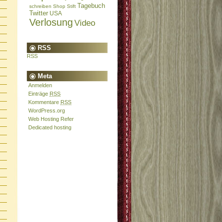
Tagebuch
schreiben
Shop
Stift
Twitter
USA
Verlosung
Video
RSS
RSS
Meta
Anmelden
Einträge
RSS
Kommentare
RSS
WordPress.org
Web Hosting Refer
Dedicated hosting