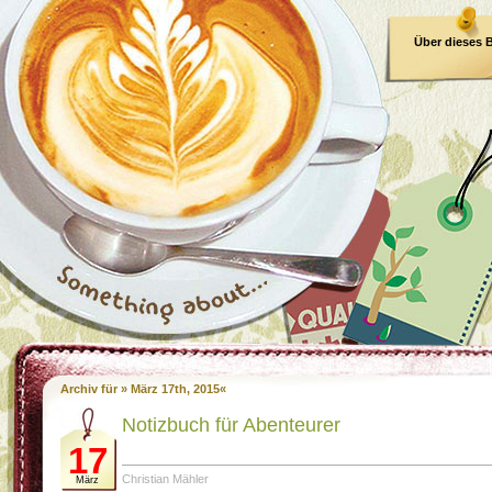
Über dieses 
E-Book
Archiv für » März 17th, 2015«
Notizbuch für Abenteurer
17
Christian Mähler
März