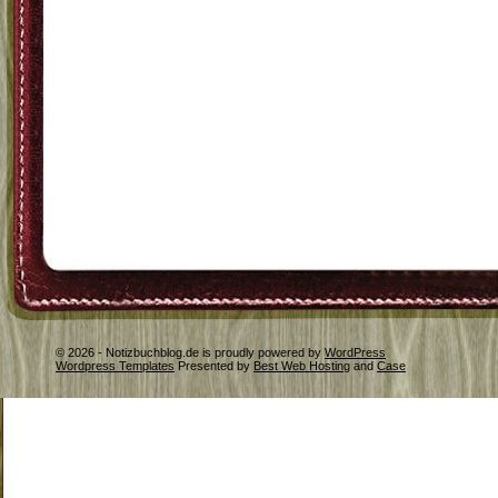
© 2026 - Notizbuchblog.de is proudly powered by
WordPress
Wordpress Templates
Presented by
Best Web Hosting
and
Case