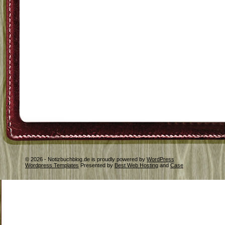
© 2026 - Notizbuchblog.de is proudly powered by
WordPress
Wordpress Templates
Presented by
Best Web Hosting
and
Case