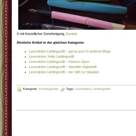
© mit freundlicher Genehmigung,
Daniela
Ähnliche Artikel in der gleichen Kategorie:
Leseraktion Lieblingsstift – gerne auch in anderen Blogs
Leseraktion: Hallo Lieblingsstift
Leseraktion Lieblingsstift – Kaweco Sport
Leseraktion Lieblingsstift – Staedtler Digitalstift
Leseraktion Lieblingsstift – der Stift zur Situation
Kategorie:
Schreibgeräte
Tags:
Leseraktion
,
Lieblingsstift