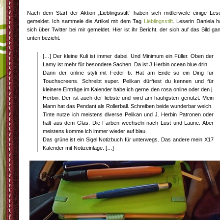
Nach dem Start der Aktion „Lieblingsstift“ haben sich mittlerweile einige Les
gemeldet. Ich sammele die Artikel mit dem Tag
Lieblingsstift
. Leserin Daniela h
sich über Twitter bei mir gemeldet. Hier ist ihr Bericht, der sich auf das Bild ga
unten bezieht:
[…] Der kleine Kuli ist immer dabei. Und Minimum ein Füller. Oben der
Lamy ist mehr für besondere Sachen. Da ist J.Herbin ocean blue drin.
Dann der online styli mit Feder b. Hat am Ende so ein Ding für
Touchscreens. Schreibt super. Pelikan dürftest du kennen und für
kleinere Einträge im Kalender habe ich gerne den rosa online oder den j.
Herbin. Der ist auch der liebste und wird am häufigsten genutzt. Mein
Mann hat das Pendant als Rollerball. Schreiben beide wunderbar weich.
Tinte nutze ich meistens diverse Pelikan und J. Herbin Patronen oder
halt aus dem Glas. Die Farben wechseln nach Lust und Laune. Aber
meistens komme ich immer wieder auf blau.
Das grüne ist ein Sigel Notizbuch für unterwegs. Das andere mein X17
Kalender mit Notizeinlage. […]