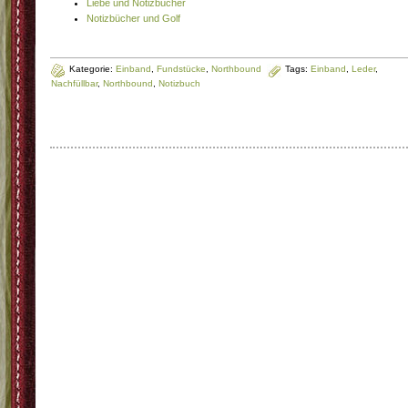
Liebe und Notizbücher
Notizbücher und Golf
Kategorie:
Einband
,
Fundstücke
,
Northbound
Tags:
Einband
,
Leder
,
Nachfüllbar
,
Northbound
,
Notizbuch