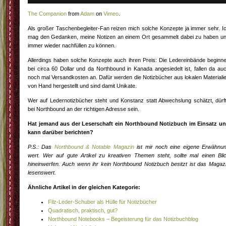
The Companion
from
Adam
on
Vimeo
.
Als großer Taschenbegleiter-Fan reizen mich solche Konzepte ja immer sehr. I
mag den Gedanken, meine Notizen an einem Ort gesammelt dabei zu haben u
immer wieder nachfüllen zu können.
Allerdings haben solche Konzepte auch ihren Preis: Die Ledereinbände beginn
bei circa 60 Dollar und da Northbound in Kanada angesiedelt ist, fallen da au
noch mal Versandkosten an. Dafür werden die Notizbücher aus lokalen Materiali
von Hand hergestellt und sind damit Unikate.
Wer auf Ledernotizbücher steht und Konstanz statt Abwechslung schätzt, dürf
bei Northbound an der richtigen Adresse sein.
Hat jemand aus der Leserschaft ein Northbound Notizbuch im Einsatz u
kann darüber berichten?
P.S.: Das
Northbound & Notable Magazin
ist mir noch eine eigene Erwähnu
wert. Wer auf gute Artikel zu kreativen Themen steht, sollte mal einen Bli
hineinwerfen. Auch wenn ihr kein Northbound Notizbuch besitzt ist das Magaz
lesenswert.
Ähnliche Artikel in der gleichen Kategorie:
Filz-Leder-Schuber als Hülle für Notizbücher
Quadratisch, praktisch, gut?
Northbound Notebooks – Begeisterung für das Notizbuchblog