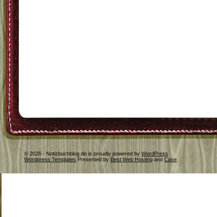
© 2026 - Notizbuchblog.de is proudly powered by
WordPress
Wordpress Templates
Presented by
Best Web Hosting
and
Case