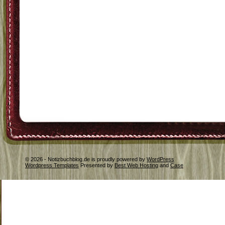
© 2026 - Notizbuchblog.de is proudly powered by
WordPress
Wordpress Templates
Presented by
Best Web Hosting
and
Case