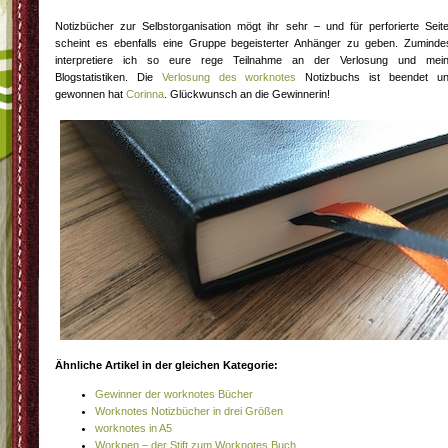
Notizbücher zur Selbstorganisation mögt ihr sehr – und für perforierte Seit
scheint es ebenfalls eine Gruppe begeisterter Anhänger zu geben. Zuminde
interpretiere ich so eure rege Teilnahme an der Verlosung und mei
Blogstatistiken. Die
Verlosung des worknotes
Notizbuchs ist beendet u
gewonnen hat
Corinna
. Glückwunsch an die Gewinnerin!
Ähnliche Artikel in der gleichen Kategorie:
Gewinner der worknotes Bücher
Worknotes Notizbücher in drei Größen
worknotes in A5
Workpen – der Stift zum Worknotes Buch