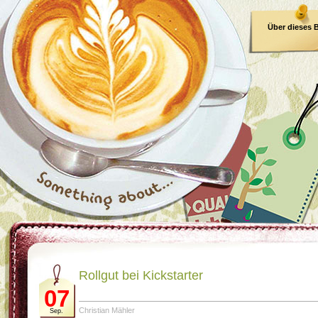
Über dieses 
E-Book
Rollgut bei Kickstarter
07
Christian Mähler
Sep.