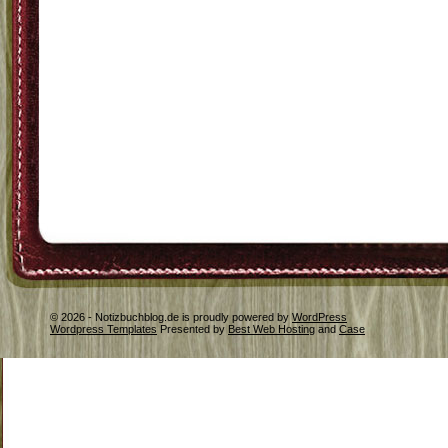
© 2026 - Notizbuchblog.de is proudly powered by
WordPress
Wordpress Templates
Presented by
Best Web Hosting
and
Case