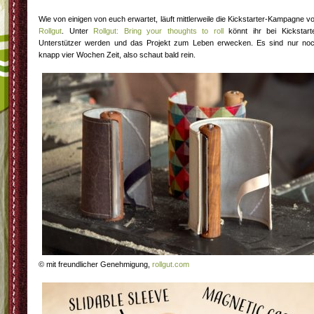
Wie von einigen von euch erwartet, läuft mittlerweile die Kickstarter-Kampagne v
Rollgut
. Unter
Rollgut: Bring your thoughts to roll
könnt ihr bei Kickstart
Unterstützer werden und das Projekt zum Leben erwecken. Es sind nur no
knapp vier Wochen Zeit, also schaut bald rein.
© mit freundlicher Genehmigung,
rollgut.com