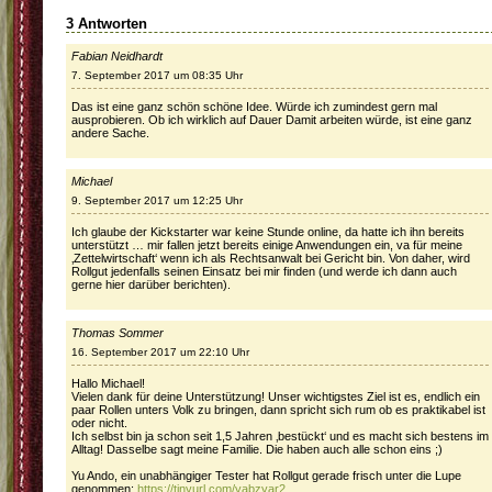
3 Antworten
Fabian Neidhardt
7. September 2017 um 08:35 Uhr
Das ist eine ganz schön schöne Idee. Würde ich zumindest gern mal
ausprobieren. Ob ich wirklich auf Dauer Damit arbeiten würde, ist eine ganz
andere Sache.
Michael
9. September 2017 um 12:25 Uhr
Ich glaube der Kickstarter war keine Stunde online, da hatte ich ihn bereits
unterstützt … mir fallen jetzt bereits einige Anwendungen ein, va für meine
‚Zettelwirtschaft‘ wenn ich als Rechtsanwalt bei Gericht bin. Von daher, wird
Rollgut jedenfalls seinen Einsatz bei mir finden (und werde ich dann auch
gerne hier darüber berichten).
Thomas Sommer
16. September 2017 um 22:10 Uhr
Hallo Michael!
Vielen dank für deine Unterstützung! Unser wichtigstes Ziel ist es, endlich ein
paar Rollen unters Volk zu bringen, dann spricht sich rum ob es praktikabel ist
oder nicht.
Ich selbst bin ja schon seit 1,5 Jahren ‚bestückt‘ und es macht sich bestens im
Alltag! Dasselbe sagt meine Familie. Die haben auch alle schon eins ;)
Yu Ando, ein unabhängiger Tester hat Rollgut gerade frisch unter die Lupe
genommen:
https://tinyurl.com/yabzyar2