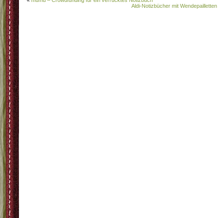
«
mumu – Crowdfunding für ein verrücktes Notizbuch
Aldi-Notizbücher mit Wendepailletten