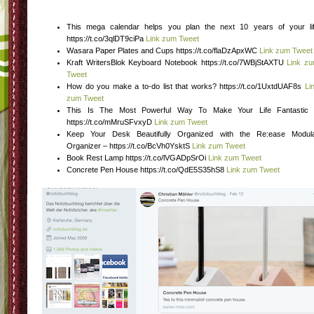
This mega calendar helps you plan the next 10 years of your li
https://t.co/3qlDT9ciPa
Link zum Tweet
Wasara Paper Plates and Cups https://t.co/flaDzApxWC
Link zum Tweet
Kraft WritersBlok Keyboard Notebook https://t.co/7WBjStAXTU
Link z
Tweet
How do you make a to-do list that works? https://t.co/1UxtdUAF8s
Li
zum Tweet
This Is The Most Powerful Way To Make Your Life Fantastic
https://t.co/mMruSFvxyD
Link zum Tweet
Keep Your Desk Beautifully Organized with the Re:ease Modul
Organizer – https://t.co/BcVh0YsktS
Link zum Tweet
Book Rest Lamp https://t.co/lVGADpSrOi
Link zum Tweet
Concrete Pen House https://t.co/QdE5S35hS8
Link zum Tweet