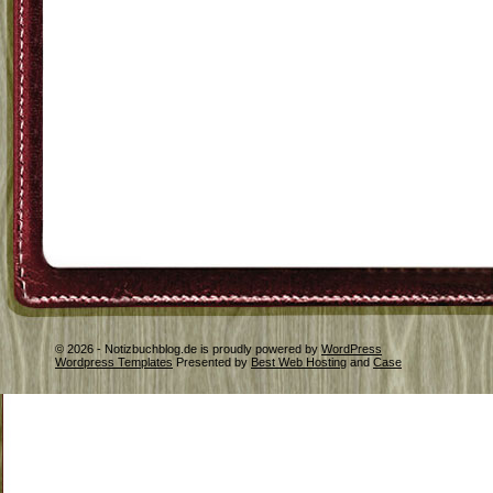
© 2026 - Notizbuchblog.de is proudly powered by
WordPress
Wordpress Templates
Presented by
Best Web Hosting
and
Case